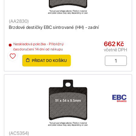
(
AA2830
)
Brzdové destičky EBC sintrované (HH) - zadní
662 Kč
Neskladová položka - Přibližný
včetně DPH
čas doručení 14 dní od nákupu
PŘIDAT DO KOŠÍKU
(
AC5354
)