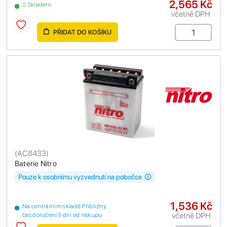
2,565 Kč
2 Skladem
včetně DPH
PŘIDAT DO KOŠÍKU
(
AC8433
)
Baterie Nitro
Pouze k osobnímu vyzvednutí na pobočce
1,536 Kč
Na centrálním skladě Přibližný
včetně DPH
čas doručení 9 dní od nákupu