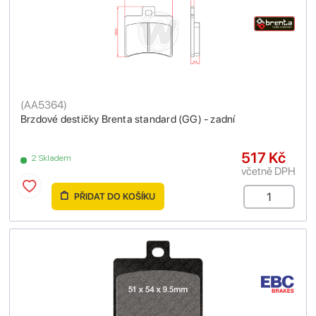
(
AA5364
)
Brzdové destičky Brenta standard (GG) - zadní
517 Kč
2 Skladem
včetně DPH
PŘIDAT DO KOŠÍKU