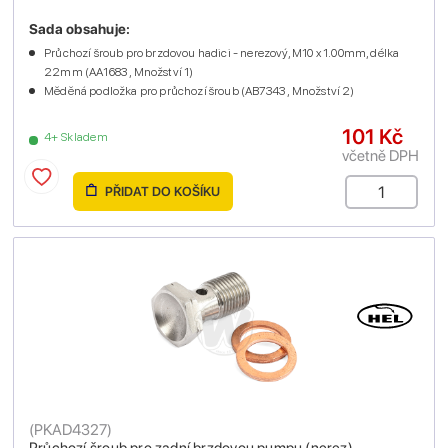
Sada obsahuje:
Průchozí šroub pro brzdovou hadici - nerezový, M10 x 1.00mm, délka
22mm (AA1683 , Množství 1)
Měděná podložka pro průchozí šroub (AB7343 , Množství 2)
101 Kč
4+ Skladem
včetně DPH
PŘIDAT DO KOŠÍKU
(
PKAD4327
)
Průchozí šroub pro zadní brzdovou pumpu (nerez)