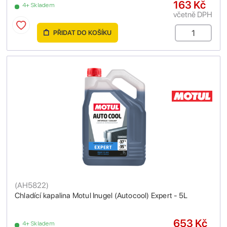
163 Kč
4+ Skladem
včetně DPH
PŘIDAT DO KOŠÍKU
(
AH5822
)
Chladící kapalina Motul Inugel (Autocool) Expert - 5L
653 Kč
4+ Skladem