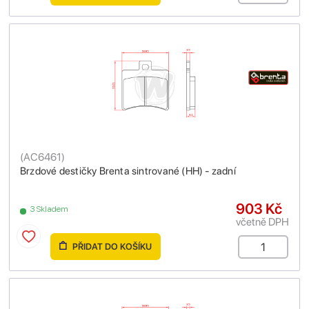
(
AC6461
)
Brzdové destičky Brenta sintrované (HH) - zadní
903 Kč
3 Skladem
včetně DPH
PŘIDAT DO KOŠÍKU