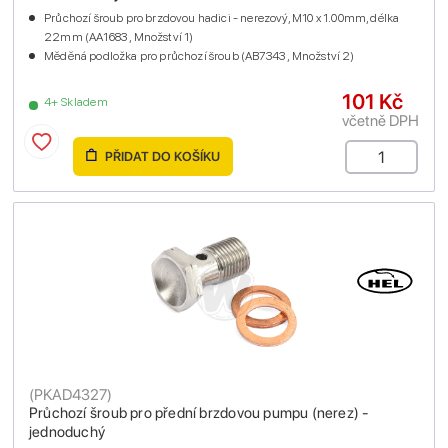
Průchozí šroub pro brzdovou hadici - nerezový, M10 x 1.00mm, délka
22mm (AA1683 , Množství 1)
Měděná podložka pro průchozí šroub (AB7343 , Množství 2)
101 Kč
4+ Skladem
včetně DPH
PŘIDAT DO KOŠÍKU
(
PKAD4327
)
Průchozí šroub pro přední brzdovou pumpu (nerez) -
jednoduchý