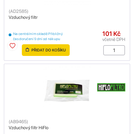
(
AD2585
)
Vzduchový filtr
101 Kč
Na centrálním skladě Přibližný
včetně DPH
čas doručení 9 dní od nákupu
PŘIDAT DO KOŠÍKU
(
AB9465
)
Vzduchový filtr HiFlo