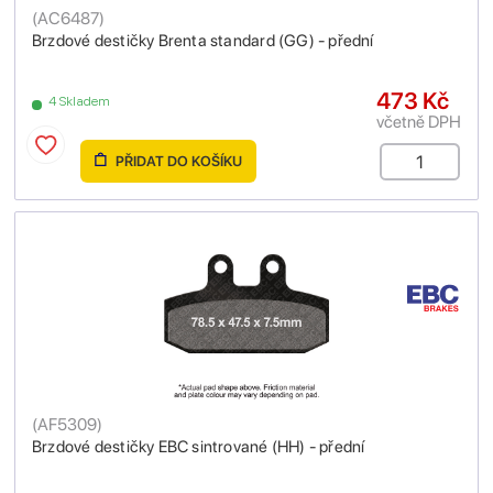
(
AC6487
)
Brzdové destičky Brenta standard (GG) - přední
473 Kč
4 Skladem
včetně DPH
PŘIDAT DO KOŠÍKU
(
AF5309
)
Brzdové destičky EBC sintrované (HH) - přední