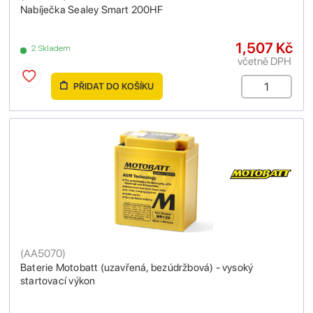
Nabíječka Sealey Smart 200HF
1,507 Kč
2 Skladem
včetně DPH
PŘIDAT DO KOŠÍKU
(
AA5070
)
Baterie Motobatt (uzavřená, bezúdržbová) - vysoký
startovací výkon