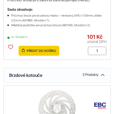
Sada obsahuje:
Průchozí šroub pro brzdovou hadici - nerezový, M10 x 1.00mm, délka
22mm (AA1683 , Množství 1)
Měděná podložka pro průchozí šroub (AB7343 , Množství 2)
101 Kč
4+ Skladem
včetně DPH
PŘIDAT DO KOŠÍKU
Brzdové kotouče
3 Produkty