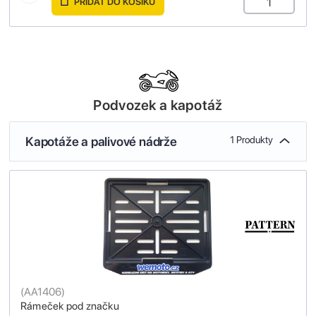
PŘIDAT DO KOŠÍKU
Podvozek a kapotáž
Kapotáže a palivové nádrže
1 Produkty
(
AA1406
)
Rámeček pod značku