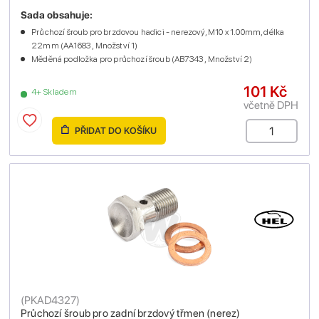
Sada obsahuje:
Průchozí šroub pro brzdovou hadici - nerezový, M10 x 1.00mm, délka
22mm (AA1683 , Množství 1)
Měděná podložka pro průchozí šroub (AB7343 , Množství 2)
101 Kč
4+ Skladem
včetně DPH
PŘIDAT DO KOŠÍKU
(
PKAD4327
)
Průchozí šroub pro zadní brzdový třmen (nerez)