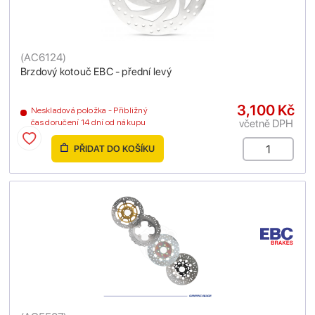
(
AC6124
)
Brzdový kotouč EBC - přední levý
3,100 Kč
Neskladová položka - Přibližný
včetně DPH
čas doručení 14 dní od nákupu
PŘIDAT DO KOŠÍKU