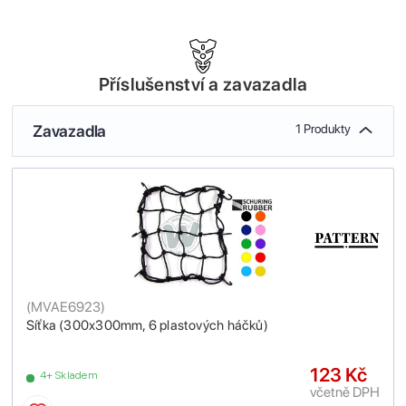
Příslušenství a zavazadla
Zavazadla
1 Produkty
(
MVAE6923
)
Síťka (300x300mm, 6 plastových háčků)
123 Kč
4+ Skladem
včetně DPH