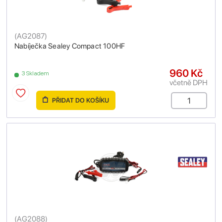
(
AG2087
)
Nabíječka Sealey Compact 100HF
960 Kč
3 Skladem
včetně DPH
PŘIDAT DO KOŠÍKU
(
AG2088
)