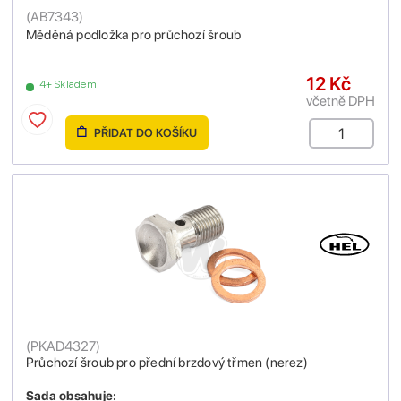
(
AB7343
)
Měděná podložka pro průchozí šroub
12 Kč
4+ Skladem
včetně DPH
PŘIDAT DO KOŠÍKU
(
PKAD4327
)
Průchozí šroub pro přední brzdový třmen (nerez)
Sada obsahuje: