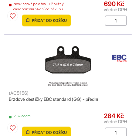
690 Kč
Neskladová položka - Přibližný
včetně DPH
čas doručení 14 dní od nákupu
PŘIDAT DO KOŠÍKU
(
AC5156
)
Brzdové destičky EBC standard (GG) - přední
284 Kč
2 Skladem
včetně DPH
PŘIDAT DO KOŠÍKU