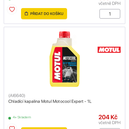
včetně DPH
PŘIDAT DO KOŠÍKU
(
AI6640
)
Chladící kapalina Motul Motocool Expert - 1L
204 Kč
4+ Skladem
včetně DPH