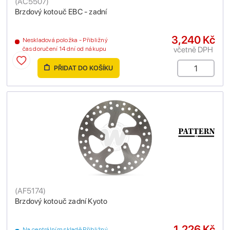
(
AC5507
)
Brzdový kotouč EBC - zadní
3,240 Kč
Neskladová položka - Přibližný
včetně DPH
čas doručení 14 dní od nákupu
PŘIDAT DO KOŠÍKU
(
AF5174
)
Brzdový kotouč zadní Kyoto
1,226 Kč
Na centrálním skladě Přibližný