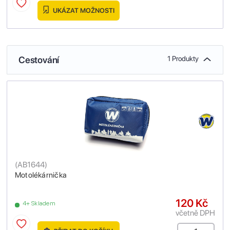
UKÁZAT MOŽNOSTI
Cestování
1 Produkty
(
AB1644
)
Motolékárnička
120 Kč
4+ Skladem
včetně DPH