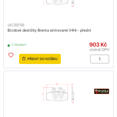
(
AC6519
)
Brzdové destičky Brenta sintrované (HH) - přední
903 Kč
2 Skladem
včetně DPH
PŘIDAT DO KOŠÍKU