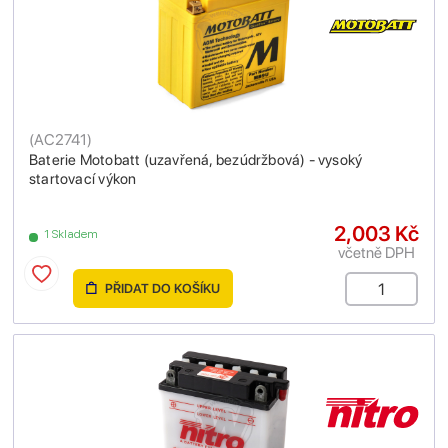
(
AC2741
)
Baterie Motobatt (uzavřená, bezúdržbová) - vysoký
startovací výkon
2,003 Kč
1 Skladem
včetně DPH
PŘIDAT DO KOŠÍKU