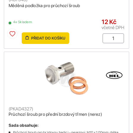
Měděná podložka pro průchozí šroub
12 Kč
4+ Skladem
včetně DPH
PŘIDAT DO KOŠÍKU
(
PKAD4327
)
Průchozí šroub pro přední brzdový třmen (nerez)
Sada obsahuje:
Průchozí šroub pro brzdovou hadici - nerezový, M10 x 1.00mm, délka