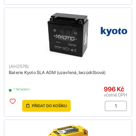
(
AH2576
)
Baterie Kyoto SLA AGM (uzavřená, bezúdržbová)
996 Kč
1 Skladem
včetně DPH
PŘIDAT DO KOŠÍKU