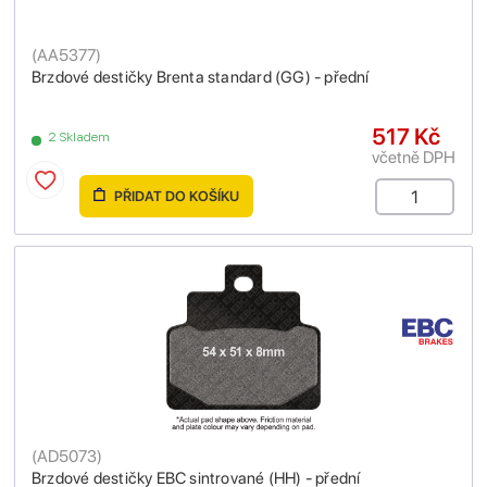
(
AA5377
)
Brzdové destičky Brenta standard (GG) - přední
517 Kč
2 Skladem
včetně DPH
PŘIDAT DO KOŠÍKU
(
AD5073
)
Brzdové destičky EBC sintrované (HH) - přední