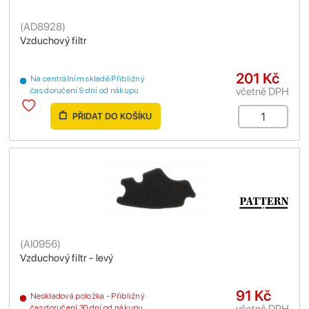
(
AD8928
)
Vzduchový filtr
201 Kč
Na centrálním skladě Přibližný
včetně DPH
čas doručení 9 dní od nákupu
PŘIDAT DO KOŠÍKU
(
AI0956
)
Vzduchový filtr - levý
91 Kč
Neskladová položka - Přibližný
včetně DPH
čas doručení 30 dní od nákupu