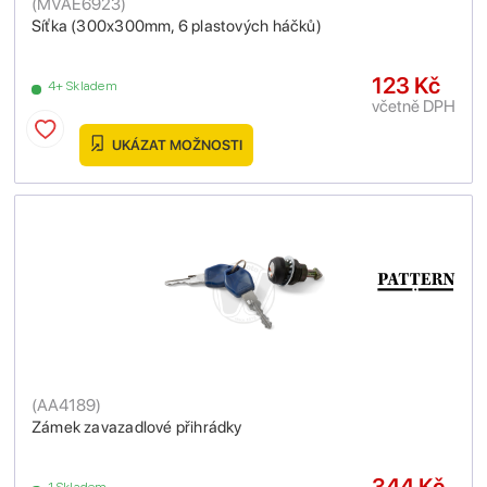
(
MVAE6923
)
Síťka (300x300mm, 6 plastových háčků)
123 Kč
4+ Skladem
včetně DPH
UKÁZAT MOŽNOSTI
(
AA4189
)
Zámek zavazadlové přihrádky
344 Kč
1 Skladem