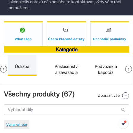
jakýchkoliv dotazů nás neváhejte kontaktovat, vždy vám rádi
pomůžeme.
WhatsApp
Často kladené dotazy
Obchodní podmínky
Kategorie
Údržba
Příslušenství
Podvozek a
a zavazadla
kapotáž
Všechny produkty (
67
)
Zobrazit vše