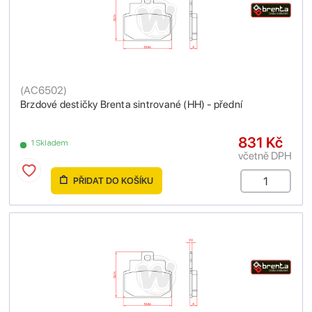
(
AC6502
)
Brzdové destičky Brenta sintrované (HH) - přední
831 Kč
1 Skladem
včetně DPH
PŘIDAT DO KOŠÍKU