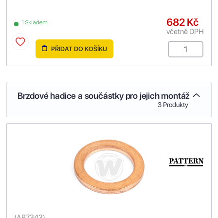
682 Kč
1 Skladem
včetně DPH
PŘIDAT DO KOŠÍKU
Brzdové hadice a součástky pro jejich montáž
3 Produkty
(
AB7343
)