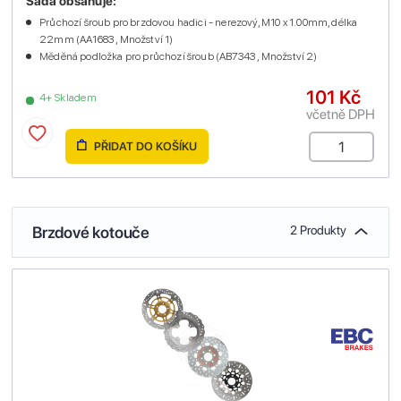
Sada obsahuje:
Průchozí šroub pro brzdovou hadici - nerezový, M10 x 1.00mm, délka
22mm (AA1683 , Množství 1)
Měděná podložka pro průchozí šroub (AB7343 , Množství 2)
101 Kč
4+ Skladem
včetně DPH
PŘIDAT DO KOŠÍKU
Brzdové kotouče
2 Produkty