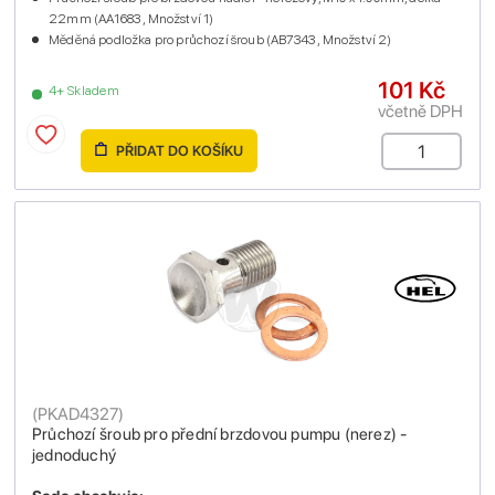
22mm (AA1683 , Množství 1)
Měděná podložka pro průchozí šroub (AB7343 , Množství 2)
101 Kč
4+ Skladem
včetně DPH
PŘIDAT DO KOŠÍKU
(
PKAD4327
)
Průchozí šroub pro přední brzdovou pumpu (nerez) -
jednoduchý