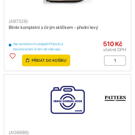
(
AB7328
)
Blinkr kompletní s čirým sklíčkem - přední levý
510 Kč
Na centrálním skladě Přibližný
včetně DPH
čas doručení 9 dní od nákupu
PŘIDAT DO KOŠÍKU
(
AG6686
)