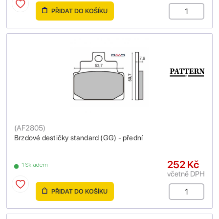
PŘIDAT DO KOŠÍKU
(
AF2805
)
Brzdové destičky standard (GG) - přední
252 Kč
1 Skladem
včetně DPH
PŘIDAT DO KOŠÍKU