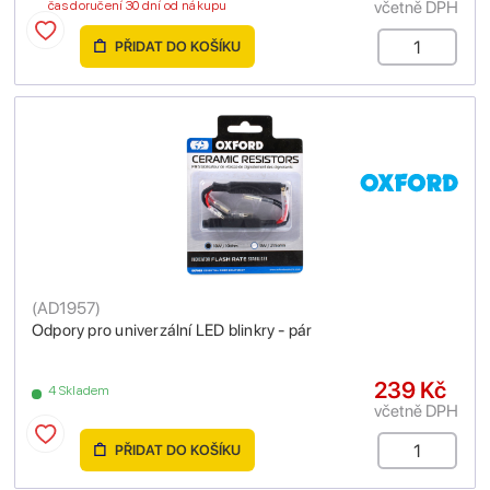
včetně DPH
čas doručení 30 dní od nákupu
PŘIDAT DO KOŠÍKU
(
AD1957
)
Odpory pro univerzální LED blinkry - pár
239 Kč
4 Skladem
včetně DPH
PŘIDAT DO KOŠÍKU