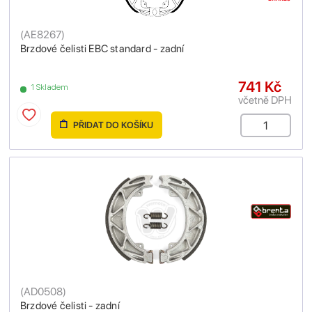
(
AE8267
)
Brzdové čelisti EBC standard - zadní
741 Kč
1 Skladem
včetně DPH
PŘIDAT DO KOŠÍKU
(
AD0508
)
Brzdové čelisti - zadní