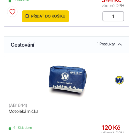
včetně DPH
PŘIDAT DO KOŠÍKU
Cestování
1 Produkty
(
AB1644
)
Motolékárnička
120 Kč
4+ Skladem