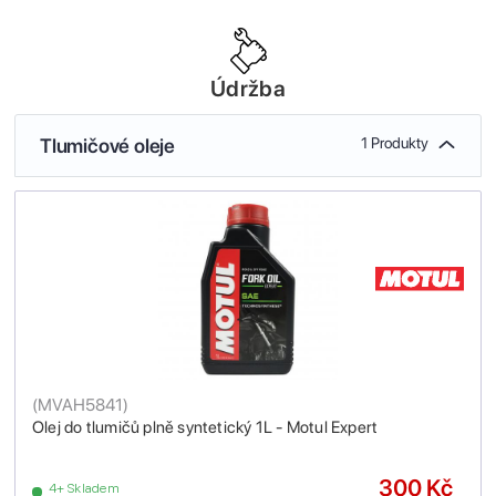
Údržba
Tlumičové oleje
1 Produkty
(
MVAH5841
)
Olej do tlumičů plně syntetický 1L - Motul Expert
300 Kč
4+ Skladem