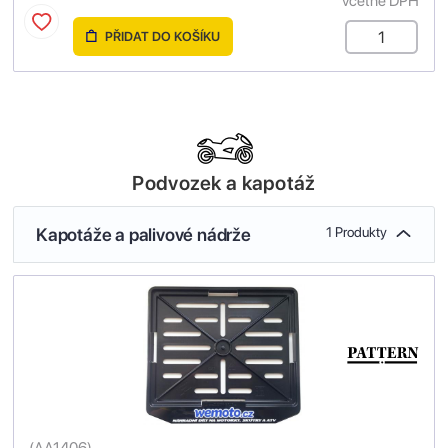
včetně DPH
PŘIDAT DO KOŠÍKU
Podvozek a kapotáž
Kapotáže a palivové nádrže
1 Produkty
(
AA1406
)