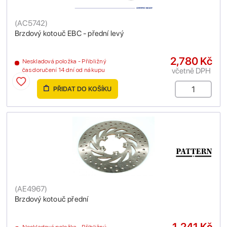
(
AC5742
)
Brzdový kotouč EBC - přední levý
2,780 Kč
Neskladová položka - Přibližný
včetně DPH
čas doručení 14 dní od nákupu
PŘIDAT DO KOŠÍKU
(
AE4967
)
Brzdový kotouč přední
1,241 Kč
Neskladová položka - Přibližný