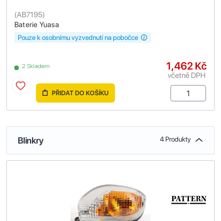
(
AB7195
)
Baterie Yuasa
Pouze k osobnímu vyzvednutí na pobočce
1,462 Kč
2 Skladem
včetně DPH
PŘIDAT DO KOŠÍKU
Blinkry
4 Produkty