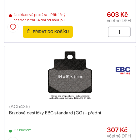
603 Kč
Neskladová položka - Přibližný
včetně DPH
čas doručení 14 dní od nákupu
PŘIDAT DO KOŠÍKU
(
AC5435
)
Brzdové destičky EBC standard (GG) - přední
307 Kč
2 Skladem
včetně DPH