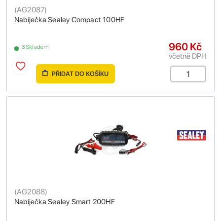
(
AG2087
)
Nabíječka Sealey Compact 100HF
960 Kč
3 Skladem
včetně DPH
PŘIDAT DO KOŠÍKU
(
AG2088
)
Nabíječka Sealey Smart 200HF