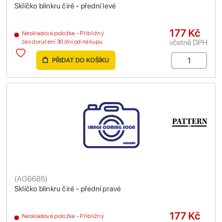
Sklíčko blinkru čiré - přední levé
177 Kč
Neskladová položka - Přibližný
včetně DPH
čas doručení 30 dní od nákupu
PŘIDAT DO KOŠÍKU
(
AG6685
)
Sklíčko blinkru čiré - přední pravé
177 Kč
Neskladová položka - Přibližný