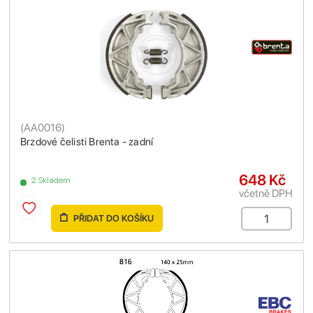
(
AA0016
)
Brzdové čelisti Brenta - zadní
648 Kč
2 Skladem
včetně DPH
PŘIDAT DO KOŠÍKU