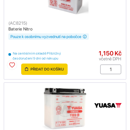
(
AC8215
)
Baterie Nitro
Pouze k osobnímu vyzvednutí na pobočce
1,150 Kč
Na centrálním skladě Přibližný
včetně DPH
čas doručení 9 dní od nákupu
PŘIDAT DO KOŠÍKU