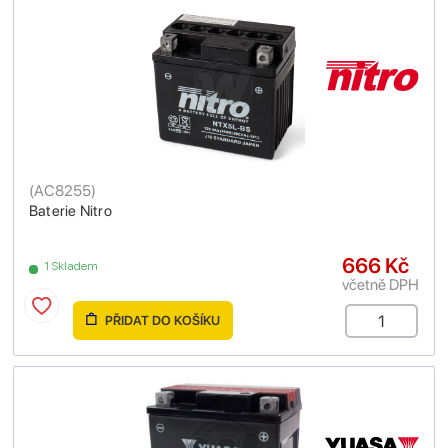
(
AC8255
)
Baterie Nitro
666 Kč
1 Skladem
včetně DPH
PŘIDAT DO KOŠÍKU