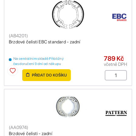
(
AB4201
)
Brzdové čelisti EBC standard - zadní
789 Kč
Na centrálním skladě Přibližný
včetně DPH
čas doručení 9 dní od nákupu
PŘIDAT DO KOŠÍKU
(
AA0974
)
Brzdové čelisti - zadní