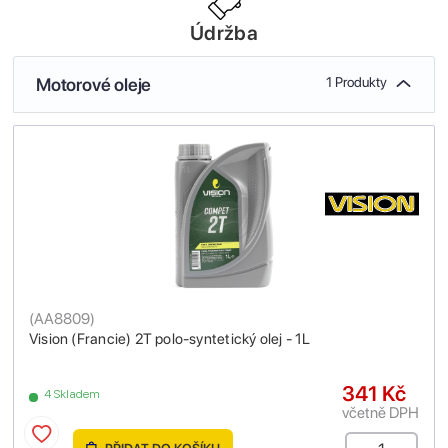
Údržba
Motorové oleje
1 Produkty
(
AA8809
)
Vision (Francie) 2T polo-syntetický olej - 1L
341 Kč
4 Skladem
včetně DPH