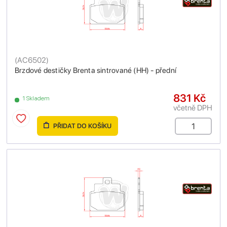
(
AC6502
)
Brzdové destičky Brenta sintrované (HH) - přední
831 Kč
1 Skladem
včetně DPH
PŘIDAT DO KOŠÍKU