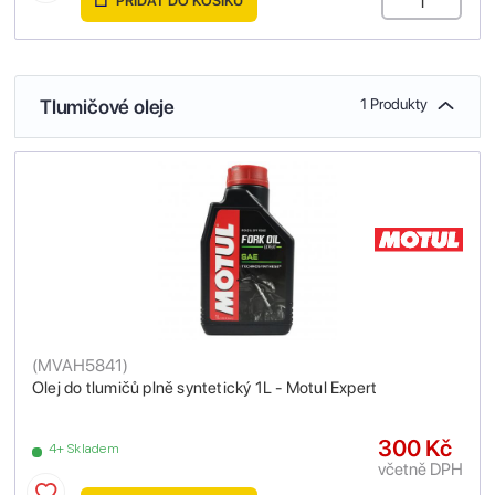
PŘIDAT DO KOŠÍKU
Tlumičové oleje
1 Produkty
(
MVAH5841
)
Olej do tlumičů plně syntetický 1L - Motul Expert
300 Kč
4+ Skladem
včetně DPH