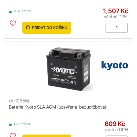
1,507 Kč
2 Skladem
včetně DPH
PŘIDAT DO KOŠÍKU
(
AH2556
)
Baterie Kyoto SLA AGM (uzavřená, bezúdržbová)
609 Kč
1 Skladem
včetně DPH