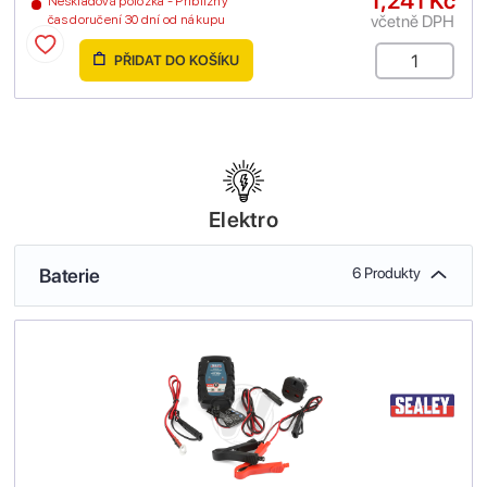
1,241 Kč
Neskladová položka - Přibližný
včetně DPH
čas doručení 30 dní od nákupu
PŘIDAT DO KOŠÍKU
Elektro
Baterie
6 Produkty