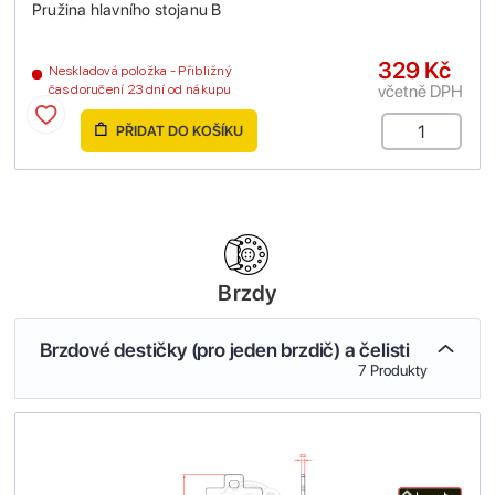
Pružina hlavního stojanu B
329 Kč
Neskladová položka - Přibližný
včetně DPH
čas doručení 23 dní od nákupu
PŘIDAT DO KOŠÍKU
Brzdy
Brzdové destičky (pro jeden brzdič) a čelisti
7 Produkty