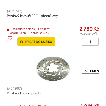
(
AC5742
)
Brzdový kotouč EBC - přední levý
2,780 Kč
Neskladová položka - Přibližný
včetně DPH
čas doručení 14 dní od nákupu
PŘIDAT DO KOŠÍKU
(
AE4967
)
Brzdový kotouč přední