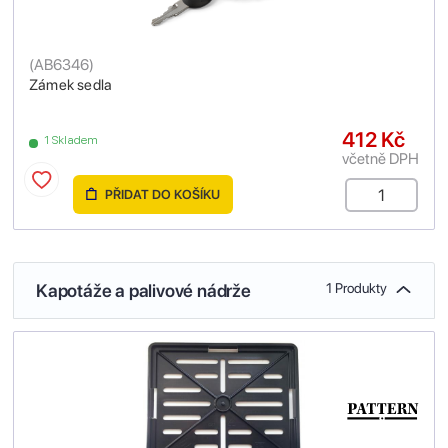
(
AB6346
)
Zámek sedla
412 Kč
1 Skladem
včetně DPH
PŘIDAT DO KOŠÍKU
Kapotáže a palivové nádrže
1 Produkty