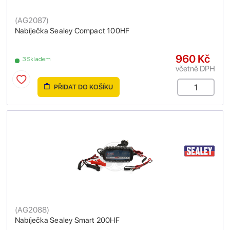
(
AG2087
)
Nabíječka Sealey Compact 100HF
960 Kč
3 Skladem
včetně DPH
PŘIDAT DO KOŠÍKU
(
AG2088
)
Nabíječka Sealey Smart 200HF