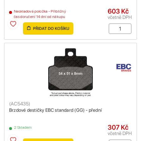
603 Kč
Neskladová položka - Přibližný
včetně DPH
čas doručení 14 dní od nákupu
PŘIDAT DO KOŠÍKU
(
AC5435
)
Brzdové destičky EBC standard (GG) - přední
307 Kč
2 Skladem
včetně DPH