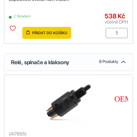
538 Kč
2 Skladem
včetně DPH
PŘIDAT DO KOŠÍKU
Relé, spínače a klaksony
8 Produkty
(
AI7855
)