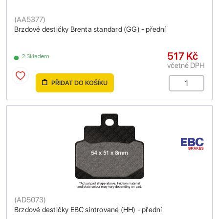
(
AA5377
)
Brzdové destičky Brenta standard (GG) - přední
517 Kč
2 Skladem
včetně DPH
PŘIDAT DO KOŠÍKU
(
AD5073
)
Brzdové destičky EBC sintrované (HH) - přední