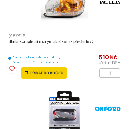
(
AB7328
)
Blinkr kompletní s čirým sklíčkem - přední levý
510 Kč
Na centrálním skladě Přibližný
včetně DPH
čas doručení 9 dní od nákupu
PŘIDAT DO KOŠÍKU