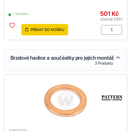
501 Kč
1 Skladem
včetně DPH
PŘIDAT DO KOŠÍKU
Brzdové hadice a součástky pro jejich montáž
3 Produkty
(
AB7343
)