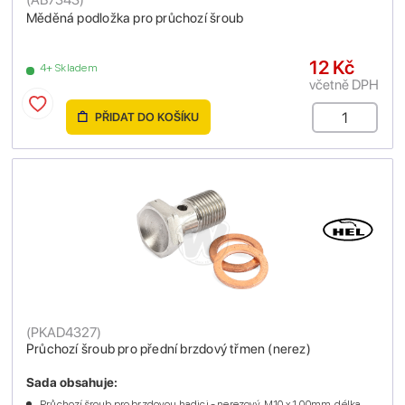
Měděná podložka pro průchozí šroub
12 Kč
4+ Skladem
včetně DPH
PŘIDAT DO KOŠÍKU
(
PKAD4327
)
Průchozí šroub pro přední brzdový třmen (nerez)
Sada obsahuje:
Průchozí šroub pro brzdovou hadici - nerezový, M10 x 1.00mm, délka