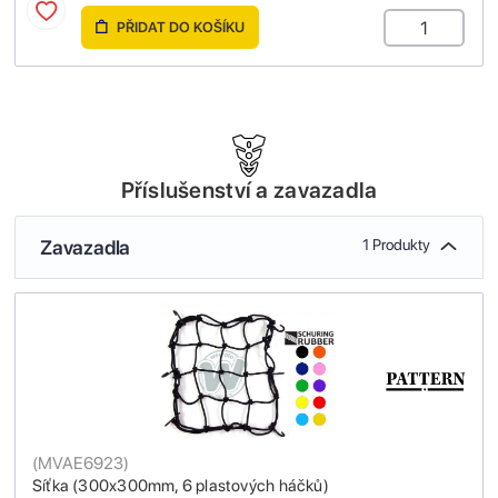
PŘIDAT DO KOŠÍKU
Příslušenství a zavazadla
Zavazadla
1 Produkty
(
MVAE6923
)
Síťka (300x300mm, 6 plastových háčků)