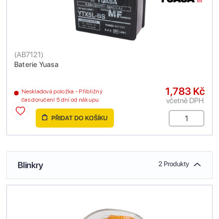
(
AB7121
)
Baterie Yuasa
1,783 Kč
Neskladová položka - Přibližný
včetně DPH
čas doručení 5 dní od nákupu
PŘIDAT DO KOŠÍKU
Blinkry
2 Produkty