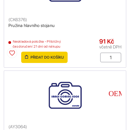
(
CK6376
)
Pružina hlavního stojanu
91 Kč
Neskladová položka - Přibližný
včetně DPH
čas doručení 21 dní od nákupu
PŘIDAT DO KOŠÍKU
(
AY3064
)