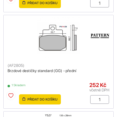
PŘIDAT DO KOŠÍKU
(
AF2805
)
Brzdové destičky standard (GG) - přední
252 Kč
1 Skladem
včetně DPH
PŘIDAT DO KOŠÍKU