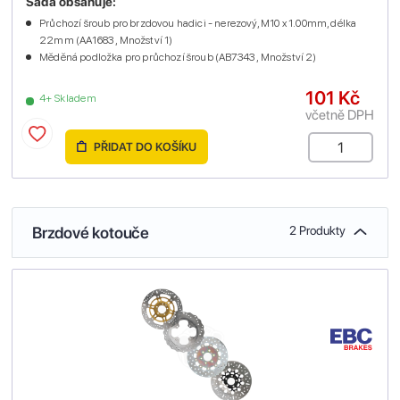
Sada obsahuje:
Průchozí šroub pro brzdovou hadici - nerezový, M10 x 1.00mm, délka
22mm (AA1683 , Množství 1)
Měděná podložka pro průchozí šroub (AB7343 , Množství 2)
101 Kč
4+ Skladem
včetně DPH
PŘIDAT DO KOŠÍKU
Brzdové kotouče
2 Produkty