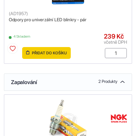
(
AD1957
)
Odpory pro univerzální LED blinkry - pár
239 Kč
4 Skladem
včetně DPH
PŘIDAT DO KOŠÍKU
Zapalování
2 Produkty