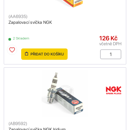
(
AA6935
)
Zapalovací svíčka NGK
126 Kč
2 Skladem
včetně DPH
PŘIDAT DO KOŠÍKU
(
AB9592
)
Zapalovací svíčka NGK Iridium