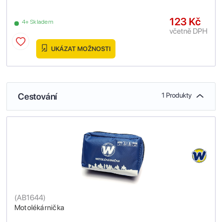
123 Kč
4+ Skladem
včetně DPH
UKÁZAT MOŽNOSTI
Cestování
1 Produkty
(
AB1644
)
Motolékárnička