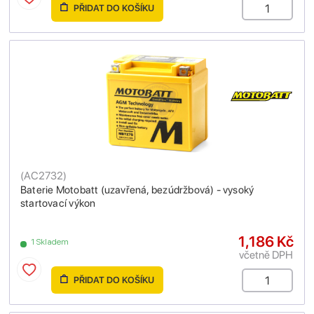
PŘIDAT DO KOŠÍKU
(
AC2732
)
Baterie Motobatt (uzavřená, bezúdržbová) - vysoký
startovací výkon
1,186 Kč
1 Skladem
včetně DPH
PŘIDAT DO KOŠÍKU