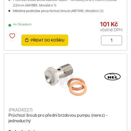
22mm (AA1683 , Množství 1)
Měděná podložka pro průchozí šroub (AB7343 , Množství 2)
101 Kč
4+ Skladem
včetně DPH
PŘIDAT DO KOŠÍKU
(
PKAD4327
)
Průchozí šroub pro přední brzdovou pumpu (nerez) -
jednoduchý