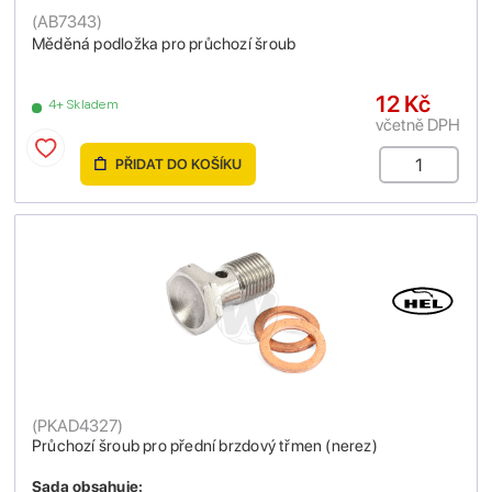
(
AB7343
)
Měděná podložka pro průchozí šroub
12 Kč
4+ Skladem
včetně DPH
PŘIDAT DO KOŠÍKU
(
PKAD4327
)
Průchozí šroub pro přední brzdový třmen (nerez)
Sada obsahuje: