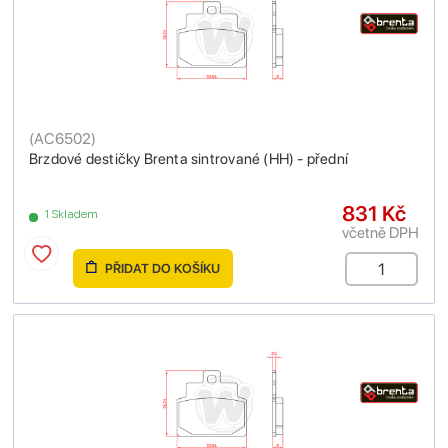
(
AC6502
)
Brzdové destičky Brenta sintrované (HH) - přední
831 Kč
1 Skladem
včetně DPH
PŘIDAT DO KOŠÍKU