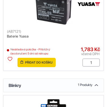
(
AB7121
)
Baterie Yuasa
1,783 Kč
Neskladová položka - Přibližný
včetně DPH
čas doručení 5 dní od nákupu
PŘIDAT DO KOŠÍKU
Blinkry
1 Produkty