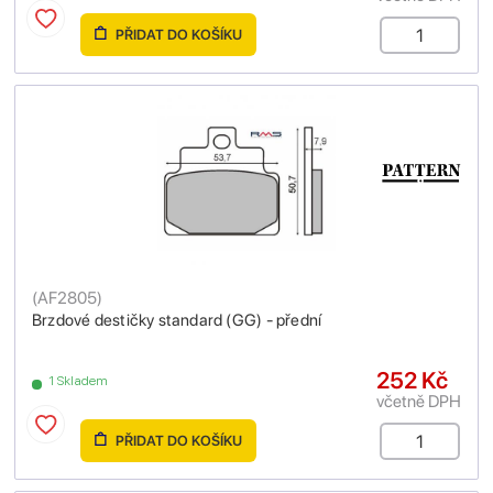
PŘIDAT DO KOŠÍKU
(
AF2805
)
Brzdové destičky standard (GG) - přední
252 Kč
1 Skladem
včetně DPH
PŘIDAT DO KOŠÍKU