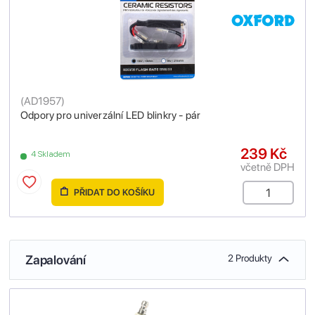
(
AD1957
)
Odpory pro univerzální LED blinkry - pár
239 Kč
4 Skladem
včetně DPH
PŘIDAT DO KOŠÍKU
Zapalování
2 Produkty