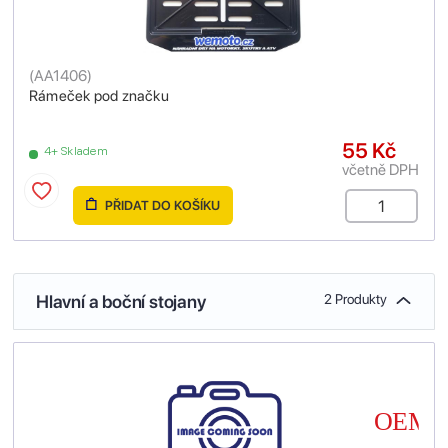
(
AA1406
)
Rámeček pod značku
55 Kč
4+ Skladem
včetně DPH
PŘIDAT DO KOŠÍKU
Hlavní a boční stojany
2 Produkty