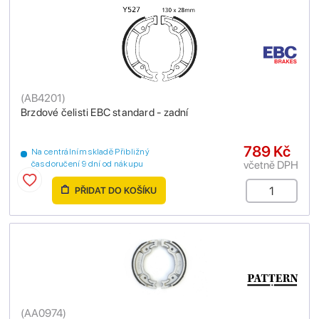
(
AB4201
)
Brzdové čelisti EBC standard - zadní
789 Kč
Na centrálním skladě Přibližný
včetně DPH
čas doručení 9 dní od nákupu
PŘIDAT DO KOŠÍKU
(
AA0974
)