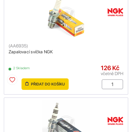
(
AA6935
)
Zapalovací svíčka NGK
126 Kč
2 Skladem
včetně DPH
PŘIDAT DO KOŠÍKU