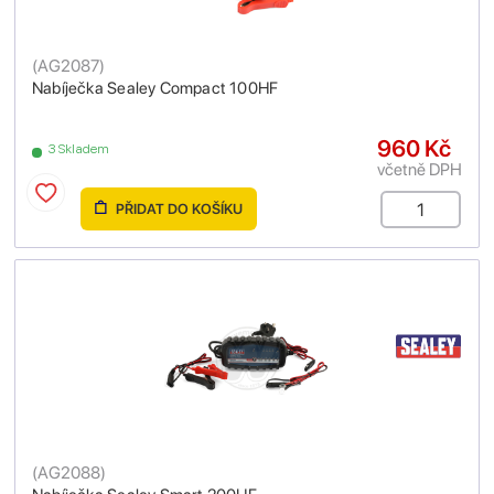
(
AG2087
)
Nabíječka Sealey Compact 100HF
960 Kč
3 Skladem
včetně DPH
PŘIDAT DO KOŠÍKU
(
AG2088
)