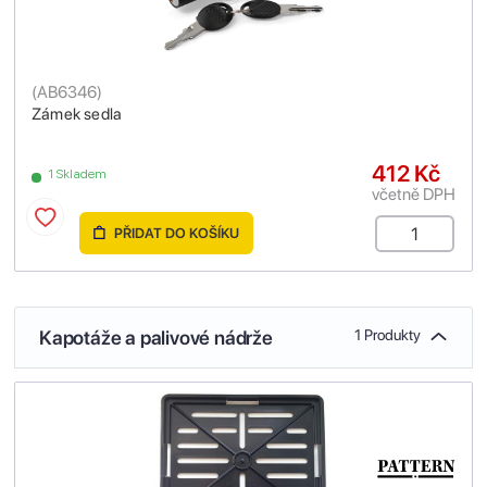
(
AB6346
)
Zámek sedla
412 Kč
1 Skladem
včetně DPH
PŘIDAT DO KOŠÍKU
Kapotáže a palivové nádrže
1 Produkty