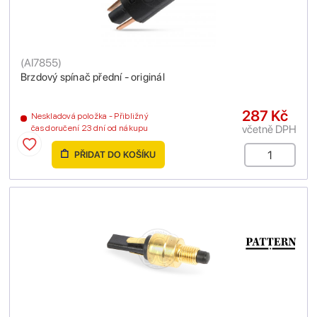
(
AI7855
)
Brzdový spínač přední - originál
287 Kč
Neskladová položka - Přibližný
včetně DPH
čas doručení 23 dní od nákupu
PŘIDAT DO KOŠÍKU