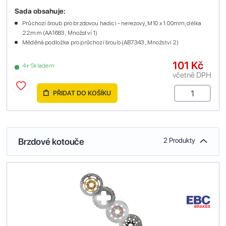
Sada obsahuje:
Průchozí šroub pro brzdovou hadici - nerezový, M10 x 1.00mm, délka
22mm (AA1683 , Množství 1)
Měděná podložka pro průchozí šroub (AB7343 , Množství 2)
101 Kč
4+ Skladem
včetně DPH
PŘIDAT DO KOŠÍKU
Brzdové kotouče
2 Produkty