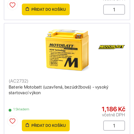
PŘIDAT DO KOŠÍKU
(
AC2732
)
Baterie Motobatt (uzavřená, bezúdržbová) - vysoký
startovací výkon
1,186 Kč
1 Skladem
včetně DPH
PŘIDAT DO KOŠÍKU