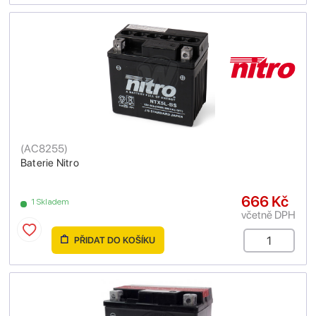
(
AC8255
)
Baterie Nitro
666 Kč
1 Skladem
včetně DPH
PŘIDAT DO KOŠÍKU