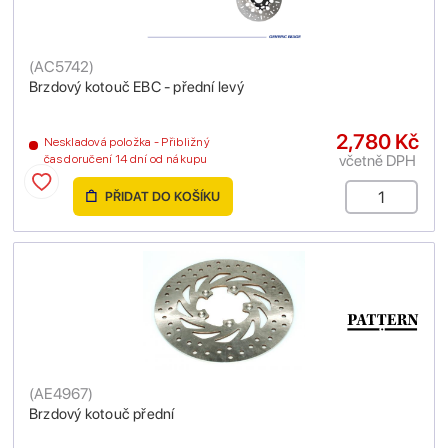
(
AC5742
)
Brzdový kotouč EBC - přední levý
2,780 Kč
Neskladová položka - Přibližný
včetně DPH
čas doručení 14 dní od nákupu
PŘIDAT DO KOŠÍKU
(
AE4967
)
Brzdový kotouč přední