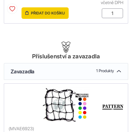
včetně DPH
PŘIDAT DO KOŠÍKU
Příslušenství a zavazadla
Zavazadla
1 Produkty
(
MVAE6923
)