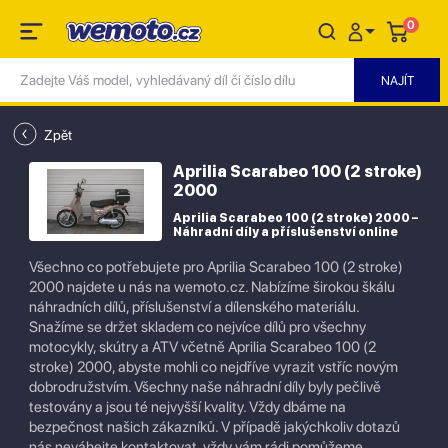
0
Zpět
Aprilia Scarabeo 100 (2 stroke)
2000
Aprilia Scarabeo 100 (2 stroke) 2000 –
Náhradní díly a příslušenství online
Všechno co potřebujete pro Aprilia Scarabeo 100 (2 stroke)
2000 najdete u nás na wemoto.cz. Nabízíme širokou škálu
náhradních dílů, příslušenství a dílenského materiálu.
Snažíme se držet skladem co nejvíce dílů pro všechny
motocykly, skútry a ATV včetně Aprilia Scarabeo 100 (2
stroke) 2000, abyste mohli co nejdříve vyrazit vstříc novým
dobrodružstvím. Všechny naše náhradní díly byly pečlivě
testovány a jsou té nejvyšší kvality. Vždy dbáme na
bezpečnost našich zákazníků. V případě jakýchkoliv dotazů
nás neváhejte kontaktovat, vždy vám rádi pomůžeme.