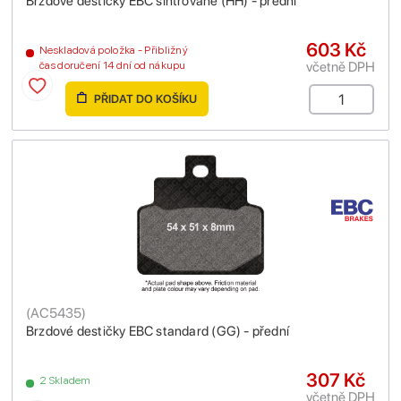
Brzdové destičky EBC sintrované (HH) - přední
603 Kč
Neskladová položka - Přibližný
včetně DPH
čas doručení 14 dní od nákupu
PŘIDAT DO KOŠÍKU
(
AC5435
)
Brzdové destičky EBC standard (GG) - přední
307 Kč
2 Skladem
včetně DPH