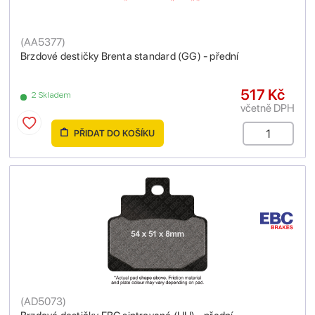
(
AA5377
)
Brzdové destičky Brenta standard (GG) - přední
517 Kč
2 Skladem
včetně DPH
PŘIDAT DO KOŠÍKU
(
AD5073
)