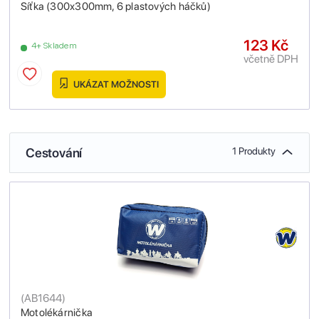
Síťka (300x300mm, 6 plastových háčků)
123 Kč
4+ Skladem
včetně DPH
UKÁZAT MOŽNOSTI
Cestování
1 Produkty
(
AB1644
)
Motolékárnička