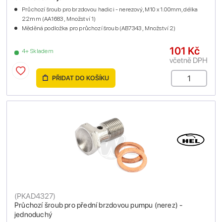
Průchozí šroub pro brzdovou hadici - nerezový, M10 x 1.00mm, délka
22mm (AA1683 , Množství 1)
Měděná podložka pro průchozí šroub (AB7343 , Množství 2)
101 Kč
4+ Skladem
včetně DPH
PŘIDAT DO KOŠÍKU
(
PKAD4327
)
Průchozí šroub pro přední brzdovou pumpu (nerez) -
jednoduchý