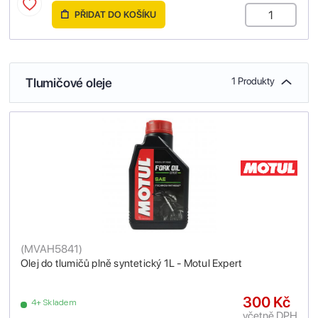
PŘIDAT DO KOŠÍKU
Tlumičové oleje
1 Produkty
(
MVAH5841
)
Olej do tlumičů plně syntetický 1L - Motul Expert
300 Kč
4+ Skladem
včetně DPH