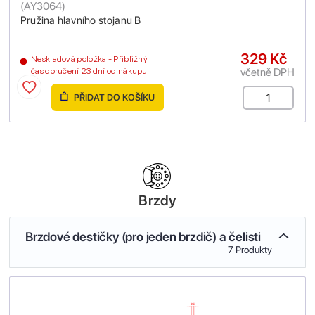
(
AY3064
)
Pružina hlavního stojanu B
329 Kč
Neskladová položka - Přibližný
včetně DPH
čas doručení 23 dní od nákupu
PŘIDAT DO KOŠÍKU
Brzdy
Brzdové destičky (pro jeden brzdič) a čelisti
7 Produkty