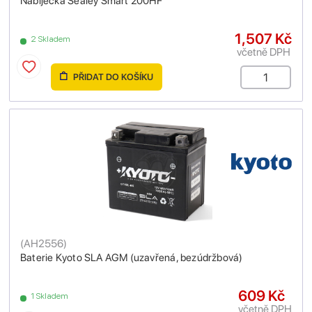
Nabíječka Sealey Smart 200HF
1,507 Kč
2 Skladem
včetně DPH
PŘIDAT DO KOŠÍKU
(
AH2556
)
Baterie Kyoto SLA AGM (uzavřená, bezúdržbová)
609 Kč
1 Skladem
včetně DPH