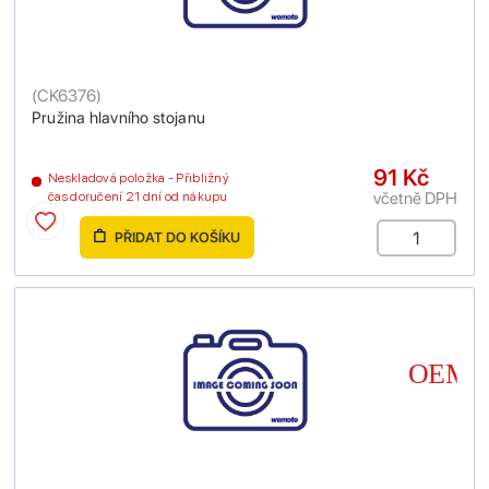
(
CK6376
)
Pružina hlavního stojanu
91 Kč
Neskladová položka - Přibližný
včetně DPH
čas doručení 21 dní od nákupu
PŘIDAT DO KOŠÍKU