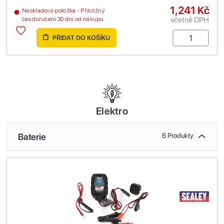
1,241 Kč
Neskladová položka - Přibližný
včetně DPH
čas doručení 30 dní od nákupu
PŘIDAT DO KOŠÍKU
Elektro
Baterie
6 Produkty