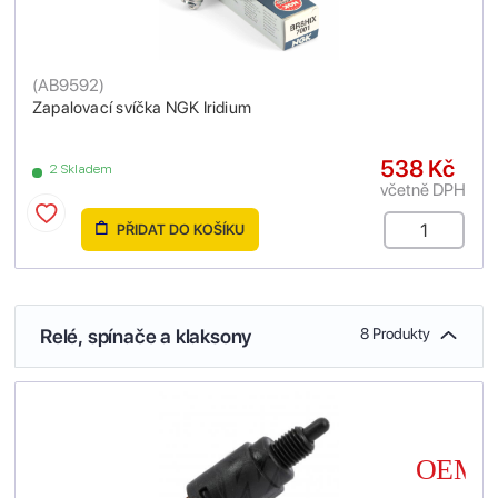
(
AB9592
)
Zapalovací svíčka NGK Iridium
538 Kč
2 Skladem
včetně DPH
PŘIDAT DO KOŠÍKU
Relé, spínače a klaksony
8 Produkty