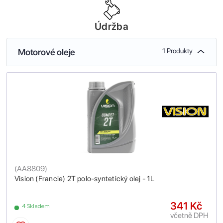
Údržba
Motorové oleje
1 Produkty
(
AA8809
)
Vision (Francie) 2T polo-syntetický olej - 1L
341 Kč
4 Skladem
včetně DPH