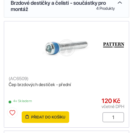
Brzdové destičky a čelisti - součástky pro
montáž
4 Produkty
(
AC6509
)
Čep brzdových destiček - přední
120 Kč
4+ Skladem
včetně DPH
PŘIDAT DO KOŠÍKU