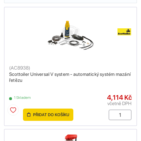
(
AC8938
)
Scottoiler Universal V system - automatický systém mazání
řetězu
4,114 Kč
1 Skladem
včetně DPH
PŘIDAT DO KOŠÍKU