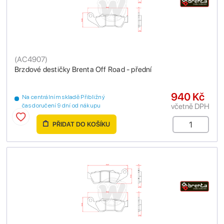
(
AC4907
)
Brzdové destičky Brenta Off Road - přední
940 Kč
Na centrálním skladě Přibližný
včetně DPH
čas doručení 9 dní od nákupu
PŘIDAT DO KOŠÍKU