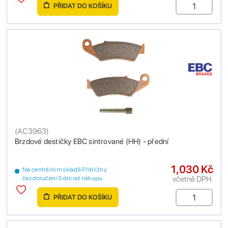
PŘIDAT DO KOŠÍKU
(
AC3963
)
Brzdové destičky EBC sintrované (HH) - přední
1,030 Kč
Na centrálním skladě Přibližný
včetně DPH
čas doručení 9 dní od nákupu
PŘIDAT DO KOŠÍKU