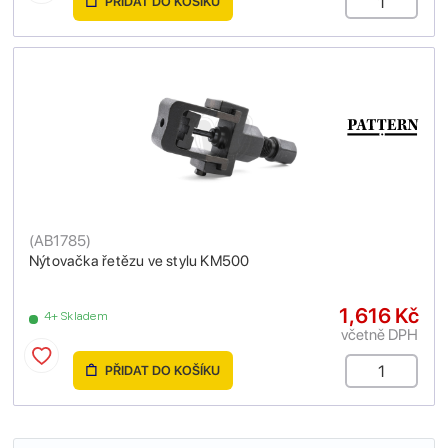
PŘIDAT DO KOŠÍKU
(
AB1785
)
Nýtovačka řetězu ve stylu KM500
1,616 Kč
4+ Skladem
včetně DPH
PŘIDAT DO KOŠÍKU