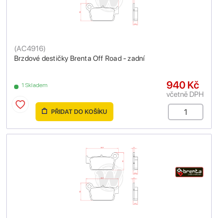
(
AC4916
)
Brzdové destičky Brenta Off Road - zadní
940 Kč
1 Skladem
včetně DPH
PŘIDAT DO KOŠÍKU