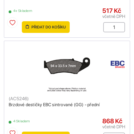
517 Kč
4+ Skladem
včetně DPH
PŘIDAT DO KOŠÍKU
(
AC5246
)
Brzdové destičky EBC sintrované (GG) - přední
868 Kč
4 Skladem
včetně DPH