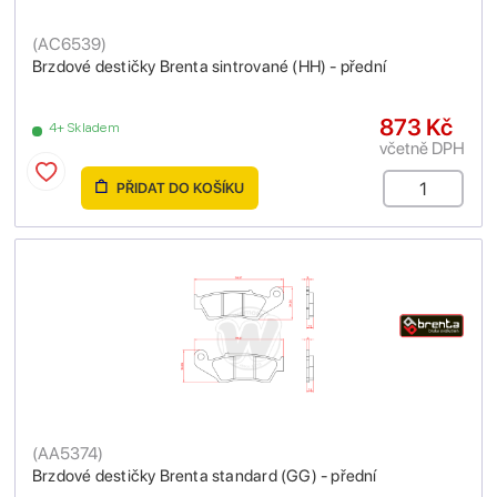
(
AC6539
)
Brzdové destičky Brenta sintrované (HH) - přední
873 Kč
4+ Skladem
včetně DPH
PŘIDAT DO KOŠÍKU
(
AA5374
)
Brzdové destičky Brenta standard (GG) - přední