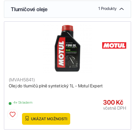
Tlumičové oleje
1 Produkty
(
MVAH5841
)
Olej do tlumičů plně syntetický 1L - Motul Expert
300 Kč
4+ Skladem
včetně DPH
UKÁZAT MOŽNOSTI