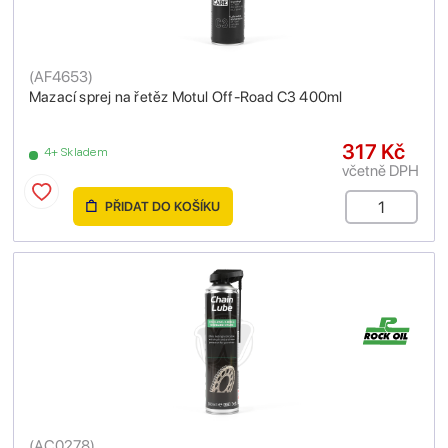
(
AF4653
)
Mazací sprej na řetěz Motul Off-Road C3 400ml
317 Kč
4+ Skladem
včetně DPH
PŘIDAT DO KOŠÍKU
(
AC0278
)