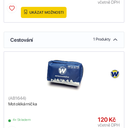
včetně DPH
UKÁZAT MOŽNOSTI
Cestování
1 Produkty
(
AB1644
)
Motolékárnička
120 Kč
4+ Skladem
včetně DPH