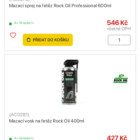
Mazací sprej na řetěz Rock Oil Professional 600ml
546 Kč
4+ Skladem
včetně DPH
PŘIDAT DO KOŠÍKU
(
AC0281
)
Mazací vosk na řetěz Rock Oil 400ml
427 Kč
4+ Skladem