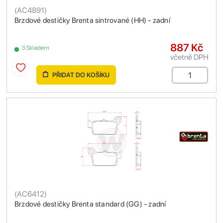
(
AC4891
)
Brzdové destičky Brenta sintrované (HH) - zadní
887 Kč
3 Skladem
včetně DPH
PŘIDAT DO KOŠÍKU
(
AC6412
)
Brzdové destičky Brenta standard (GG) - zadní