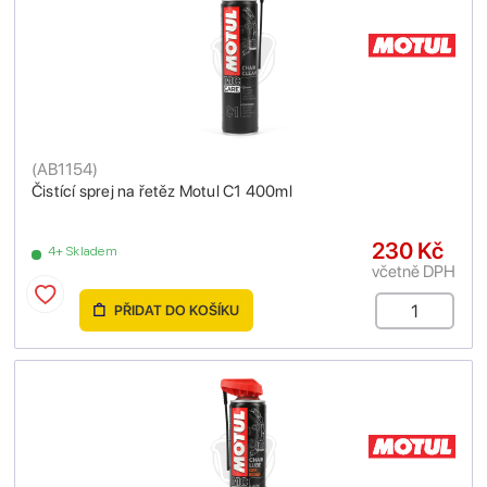
(
AB1154
)
Čistící sprej na řetěz Motul C1 400ml
230 Kč
4+ Skladem
včetně DPH
PŘIDAT DO KOŠÍKU