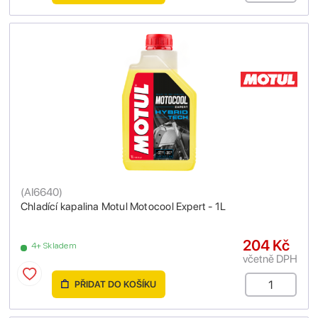
(
AI6640
)
Chladící kapalina Motul Motocool Expert - 1L
204 Kč
4+ Skladem
včetně DPH
PŘIDAT DO KOŠÍKU