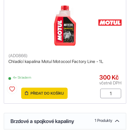
(
AD0866
)
Chladící kapalina Motul Motocool Factory Line - 1L
300 Kč
4+ Skladem
včetně DPH
PŘIDAT DO KOŠÍKU
Brzdové a spojkové kapaliny
1 Produkty