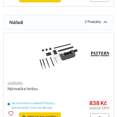
Nářadí
2 Produkty
(
AI8595
)
Nýtovačka řetězu
838 Kč
Na centrálním skladě Přibližný
včetně DPH
čas doručení 9 dní od nákupu