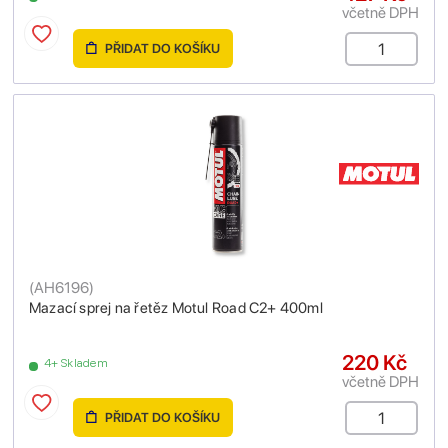
včetně DPH
PŘIDAT DO KOŠÍKU
(
AH6196
)
Mazací sprej na řetěz Motul Road C2+ 400ml
220 Kč
4+ Skladem
včetně DPH
PŘIDAT DO KOŠÍKU