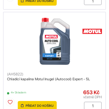
PŘIDAT DO KOŠÍKU
(
AH5822
)
Chladící kapalina Motul Inugel (Autocool) Expert - 5L
653 Kč
4+ Skladem
včetně DPH
PŘIDAT DO KOŠÍKU