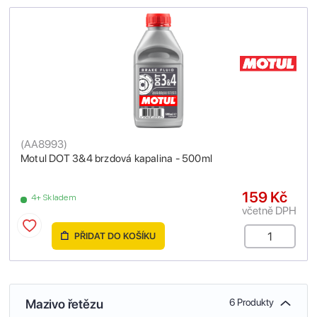
(
AA8993
)
Motul DOT 3&4 brzdová kapalina - 500ml
159 Kč
4+ Skladem
včetně DPH
PŘIDAT DO KOŠÍKU
Mazivo řetězu
6 Produkty