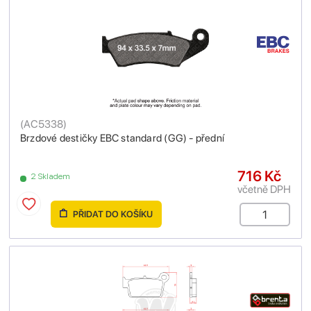
(
AC5338
)
Brzdové destičky EBC standard (GG) - přední
716 Kč
2 Skladem
včetně DPH
PŘIDAT DO KOŠÍKU