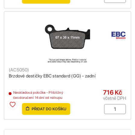
(
AC5050
)
Brzdové destičky EBC standard (GG) - zadní
716 Kč
Neskladová položka - Přibližný
včetně DPH
čas doručení 14 dní od nákupu
PŘIDAT DO KOŠÍKU