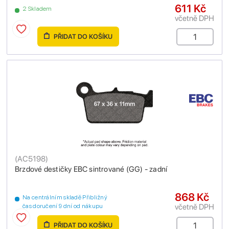
611 Kč
2 Skladem
včetně DPH
PŘIDAT DO KOŠÍKU
(
AC5198
)
Brzdové destičky EBC sintrované (GG) - zadní
868 Kč
Na centrálním skladě Přibližný
včetně DPH
čas doručení 9 dní od nákupu
PŘIDAT DO KOŠÍKU