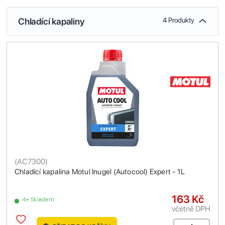
Chladící kapaliny
4 Produkty
(
AC7300
)
Chladící kapalina Motul Inugel (Autocool) Expert - 1L
163 Kč
4+ Skladem
včetně DPH