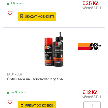
535 Kč
1 Skladem
včetně DPH
UKÁZAT MOŽNOSTI
(
AB1706
)
Čistící sada na vzduchové filtry K&N
612 Kč
4+ Skladem
včetně DPH
PŘIDAT DO KOŠÍKU