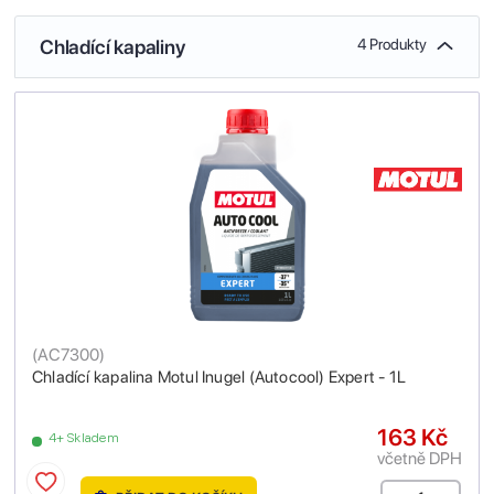
Chladící kapaliny
4 Produkty
(
AC7300
)
Chladící kapalina Motul Inugel (Autocool) Expert - 1L
163 Kč
4+ Skladem
včetně DPH