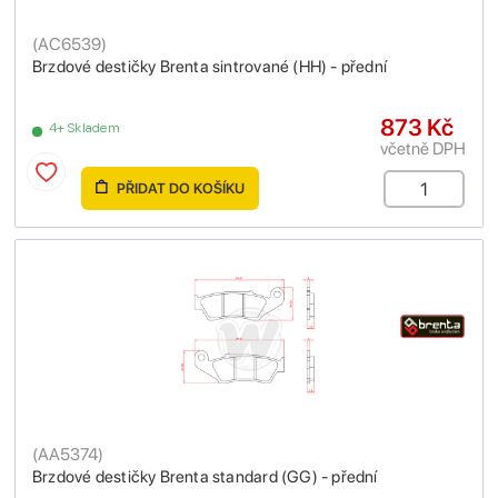
(
AC6539
)
Brzdové destičky Brenta sintrované (HH) - přední
873 Kč
4+ Skladem
včetně DPH
PŘIDAT DO KOŠÍKU
(
AA5374
)
Brzdové destičky Brenta standard (GG) - přední