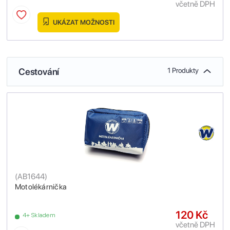
včetně DPH
UKÁZAT MOŽNOSTI
Cestování
1 Produkty
(
AB1644
)
Motolékárnička
120 Kč
4+ Skladem
včetně DPH