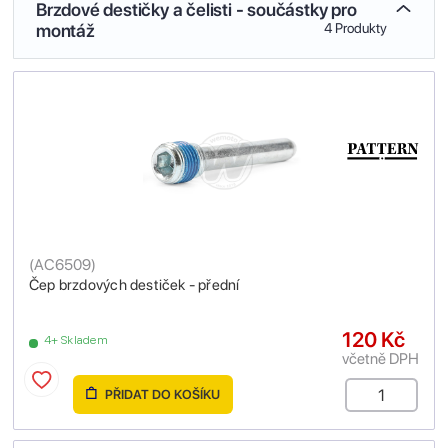
Brzdové destičky a čelisti - součástky pro
montáž
4 Produkty
(
AC6509
)
Čep brzdových destiček - přední
120 Kč
4+ Skladem
včetně DPH
PŘIDAT DO KOŠÍKU