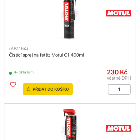
(
AB1154
)
Čistící sprej na řetěz Motul C1 400ml
230 Kč
4+ Skladem
včetně DPH
PŘIDAT DO KOŠÍKU