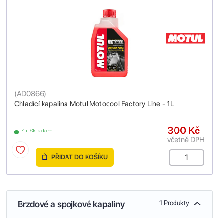
(
AD0866
)
Chladící kapalina Motul Motocool Factory Line - 1L
300 Kč
4+ Skladem
včetně DPH
PŘIDAT DO KOŠÍKU
Brzdové a spojkové kapaliny
1 Produkty