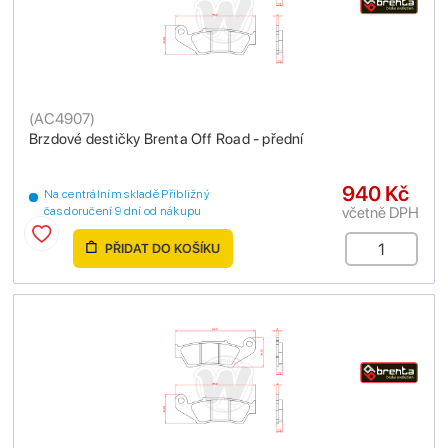
(
AC4907
)
Brzdové destičky Brenta Off Road - přední
940 Kč
Na centrálním skladě Přibližný
včetně DPH
čas doručení 9 dní od nákupu
PŘIDAT DO KOŠÍKU