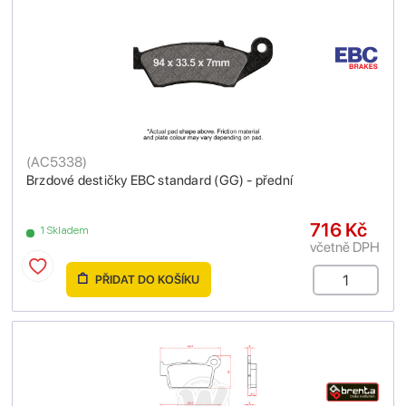
(
AC5338
)
Brzdové destičky EBC standard (GG) - přední
716 Kč
1 Skladem
včetně DPH
PŘIDAT DO KOŠÍKU