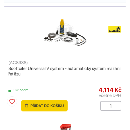
(
AC8938
)
Scottoiler Universal V system - automatický systém mazání
řetězu
4,114 Kč
1 Skladem
včetně DPH
PŘIDAT DO KOŠÍKU