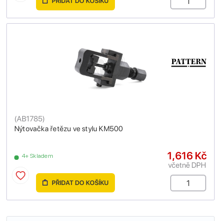
PŘIDAT DO KOŠÍKU
(
AB1785
)
Nýtovačka řetězu ve stylu KM500
1,616 Kč
4+ Skladem
včetně DPH
PŘIDAT DO KOŠÍKU