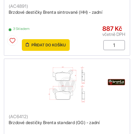
(
AC4891
)
Brzdové destičky Brenta sintrované (HH) - zadní
887 Kč
3 Skladem
včetně DPH
PŘIDAT DO KOŠÍKU
(
AC6412
)
Brzdové destičky Brenta standard (GG) - zadní