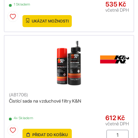
535 Kč
1 Skladem
včetně DPH
UKÁZAT MOŽNOSTI
(
AB1706
)
Čistící sada na vzduchové filtry K&N
612 Kč
4+ Skladem
včetně DPH
PŘIDAT DO KOŠÍKU