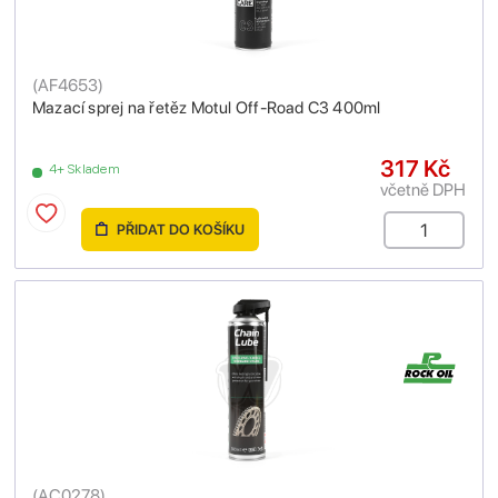
(
AF4653
)
Mazací sprej na řetěz Motul Off-Road C3 400ml
317 Kč
4+ Skladem
včetně DPH
PŘIDAT DO KOŠÍKU
(
AC0278
)