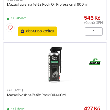
Mazací sprej na řetěz Rock Oil Professional 600ml
546 Kč
4+ Skladem
včetně DPH
PŘIDAT DO KOŠÍKU
(
AC0281
)
Mazací vosk na řetěz Rock Oil 400ml
427 Kč
4+ Skladem