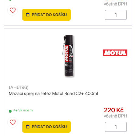
včetně DPH
PŘIDAT DO KOŠÍKU
(
AH6196
)
Mazací sprej na řetěz Motul Road C2+ 400ml
220 Kč
4+ Skladem
včetně DPH
PŘIDAT DO KOŠÍKU