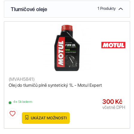
Tlumičové oleje
1 Produkty
(
MVAH5841
)
Olej do tlumičů plně syntetický 1L - Motul Expert
300 Kč
4+ Skladem
včetně DPH
UKÁZAT MOŽNOSTI