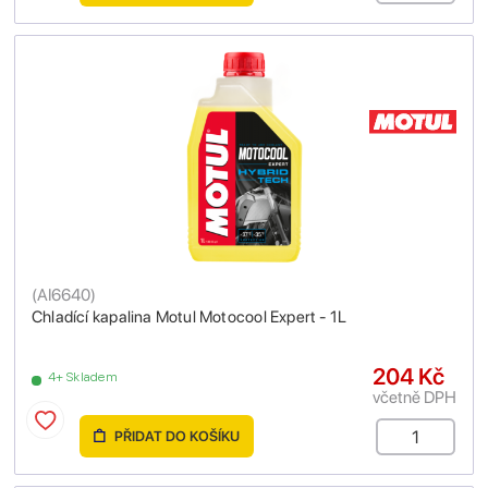
(
AI6640
)
Chladící kapalina Motul Motocool Expert - 1L
204 Kč
4+ Skladem
včetně DPH
PŘIDAT DO KOŠÍKU