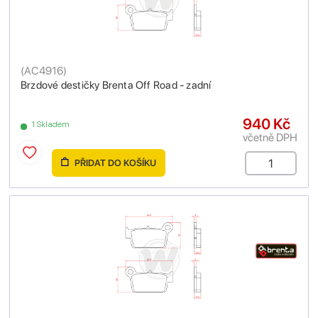
(
AC4916
)
Brzdové destičky Brenta Off Road - zadní
940 Kč
1 Skladem
včetně DPH
PŘIDAT DO KOŠÍKU