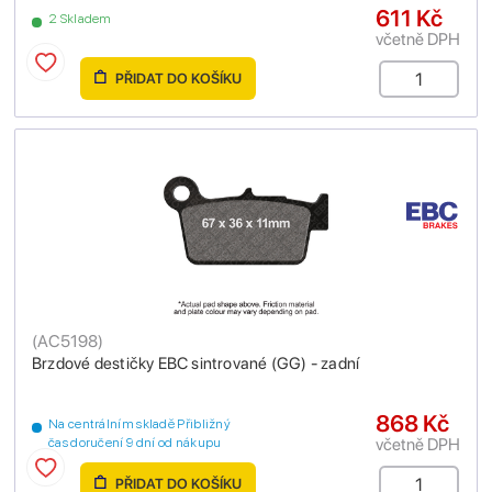
611 Kč
2 Skladem
včetně DPH
PŘIDAT DO KOŠÍKU
(
AC5198
)
Brzdové destičky EBC sintrované (GG) - zadní
868 Kč
Na centrálním skladě Přibližný
včetně DPH
čas doručení 9 dní od nákupu
PŘIDAT DO KOŠÍKU