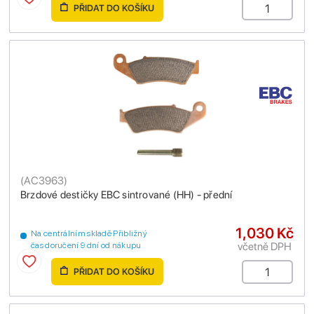
PŘIDAT DO KOŠÍKU
(
AC3963
)
Brzdové destičky EBC sintrované (HH) - přední
1,030 Kč
Na centrálním skladě Přibližný
včetně DPH
čas doručení 9 dní od nákupu
PŘIDAT DO KOŠÍKU