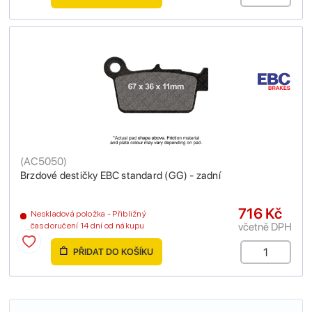
(
AC5050
)
Brzdové destičky EBC standard (GG) - zadní
716 Kč
Neskladová položka - Přibližný
včetně DPH
čas doručení 14 dní od nákupu
PŘIDAT DO KOŠÍKU