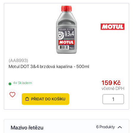
(
AA8993
)
Motul DOT 3&4 brzdová kapalina - 500ml
159 Kč
4+ Skladem
včetně DPH
PŘIDAT DO KOŠÍKU
Mazivo řetězu
6 Produkty