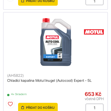
PŘIDAT DO KOŠÍKU
(
AH5822
)
Chladící kapalina Motul Inugel (Autocool) Expert - 5L
653 Kč
4+ Skladem
včetně DPH
PŘIDAT DO KOŠÍKU