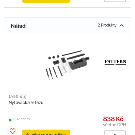
Nářadí
2 Produkty
(
AI8595
)
Nýtovačka řetězu
838 Kč
3 Skladem
včetně DPH