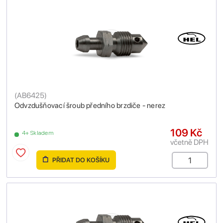
(
AB6425
)
Odvzdušňovací šroub předního brzdiče - nerez
109 Kč
4+ Skladem
včetně DPH
PŘIDAT DO KOŠÍKU