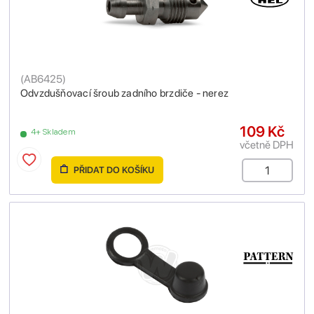
(
AB6425
)
Odvzdušňovací šroub zadního brzdiče - nerez
109 Kč
4+ Skladem
včetně DPH
PŘIDAT DO KOŠÍKU