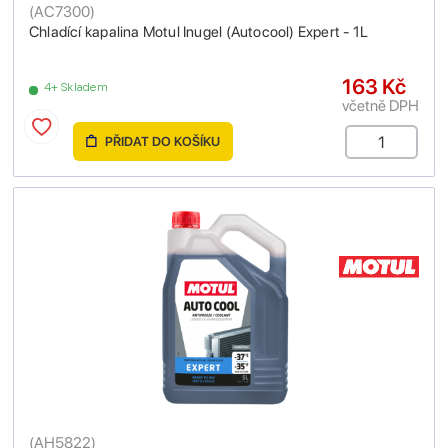
(
AC7300
)
Chladící kapalina Motul Inugel (Autocool) Expert - 1L
163 Kč
4+ Skladem
včetně DPH
PŘIDAT DO KOŠÍKU
(
AH5822
)