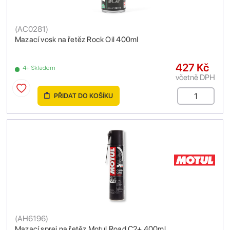
(
AC0281
)
Mazací vosk na řetěz Rock Oil 400ml
427 Kč
4+ Skladem
včetně DPH
PŘIDAT DO KOŠÍKU
(
AH6196
)
Mazací sprej na řetěz Motul Road C2+ 400ml