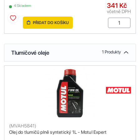
341 Kč
4 Skladem
včetně DPH
PŘIDAT DO KOŠÍKU
Tlumičové oleje
1 Produkty
(
MVAH5841
)
Olej do tlumičů plně syntetický 1L - Motul Expert