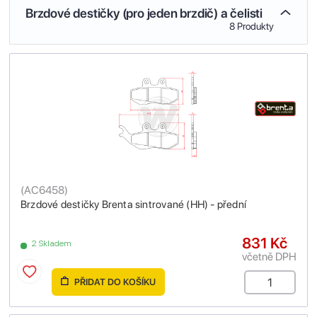
Brzdové destičky (pro jeden brzdič) a čelisti
8 Produkty
(
AC6458
)
Brzdové destičky Brenta sintrované (HH) - přední
831 Kč
2 Skladem
včetně DPH
PŘIDAT DO KOŠÍKU