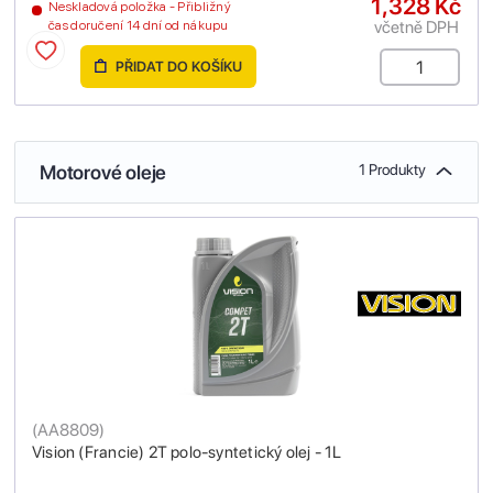
1,328 Kč
Neskladová položka - Přibližný
včetně DPH
čas doručení 14 dní od nákupu
PŘIDAT DO KOŠÍKU
Motorové oleje
1 Produkty
(
AA8809
)
Vision (Francie) 2T polo-syntetický olej - 1L