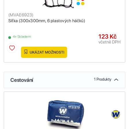
(
MVAE6923
)
Síťka (300x300mm, 6 plastových háčků)
123 Kč
4+ Skladem
včetně DPH
UKÁZAT MOŽNOSTI
Cestování
1 Produkty