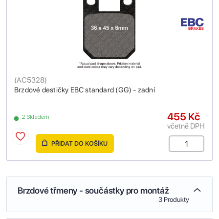
(
AC5328
)
Brzdové destičky EBC standard (GG) - zadní
455 Kč
2 Skladem
včetně DPH
PŘIDAT DO KOŠÍKU
Brzdové třmeny - součástky pro montáž
3 Produkty