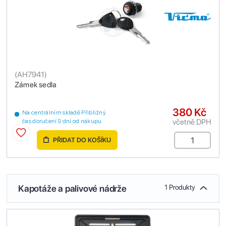
(
AH7941
)
Zámek sedla
380 Kč
Na centrálním skladě Přibližný
včetně DPH
čas doručení 9 dní od nákupu
PŘIDAT DO KOŠÍKU
Kapotáže a palivové nádrže
1 Produkty