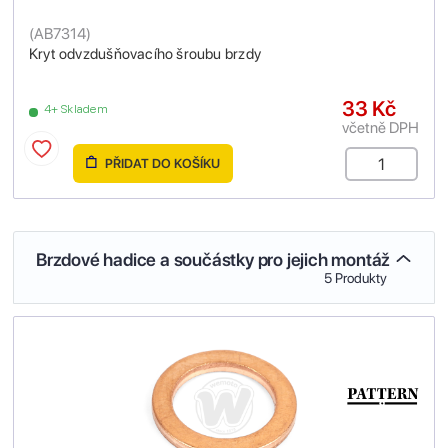
(
AB7314
)
Kryt odvzdušňovacího šroubu brzdy
33 Kč
4+ Skladem
včetně DPH
PŘIDAT DO KOŠÍKU
Brzdové hadice a součástky pro jejich montáž
5 Produkty