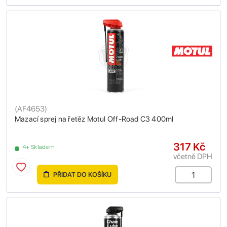
(
AF4653
)
Mazací sprej na řetěz Motul Off-Road C3 400ml
317 Kč
4+ Skladem
včetně DPH
PŘIDAT DO KOŠÍKU