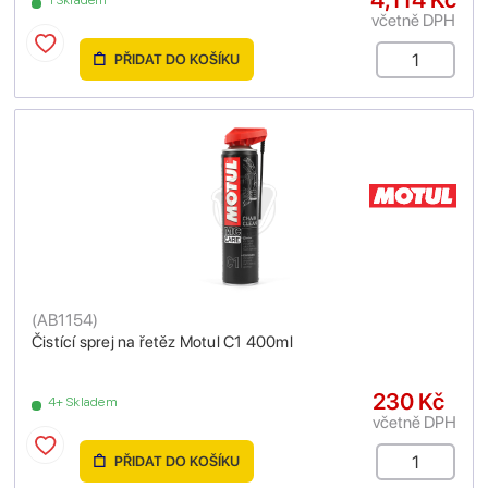
1 Skladem
včetně DPH
PŘIDAT DO KOŠÍKU
(
AB1154
)
Čistící sprej na řetěz Motul C1 400ml
230 Kč
4+ Skladem
včetně DPH
PŘIDAT DO KOŠÍKU