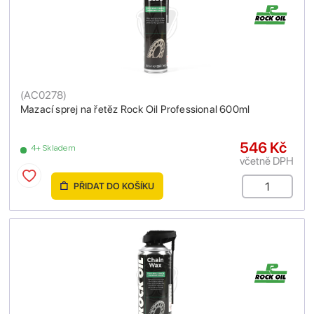
(
AC0278
)
Mazací sprej na řetěz Rock Oil Professional 600ml
546 Kč
4+ Skladem
včetně DPH
PŘIDAT DO KOŠÍKU