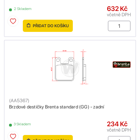
632 Kč
2 Skladem
včetně DPH
PŘIDAT DO KOŠÍKU
(
AA5367
)
Brzdové destičky Brenta standard (GG) - zadní
234 Kč
3 Skladem
včetně DPH