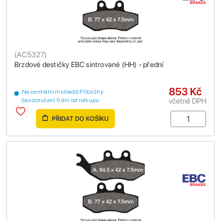
(
AC5327
)
Brzdové destičky EBC sintrované (HH) - přední
853 Kč
Na centrálním skladě Přibližný
včetně DPH
čas doručení 9 dní od nákupu
PŘIDAT DO KOŠÍKU