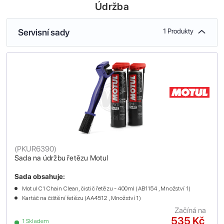
Údržba
Servisní sady
1 Produkty
(
PKUR6390
)
Sada na údržbu řetězu Motul
Sada obsahuje:
Motul C1 Chain Clean, čistič řetězu - 400ml (AB1154 , Množství 1)
Kartáč na čištění řetězu (AA4512 , Množství 1)
Začíná na
535 Kč
1 Skladem