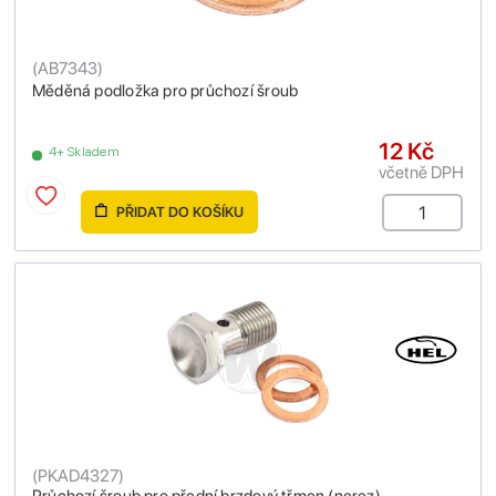
(
AB7343
)
Měděná podložka pro průchozí šroub
12 Kč
4+ Skladem
včetně DPH
PŘIDAT DO KOŠÍKU
(
PKAD4327
)
Průchozí šroub pro přední brzdový třmen (nerez)