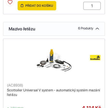
PŘIDAT DO KOŠÍKU
Mazivo řetězu
6 Produkty
(
AC8938
)
Scottoiler Universal V system - automatický systém mazání
řetězu
4,114 Kč