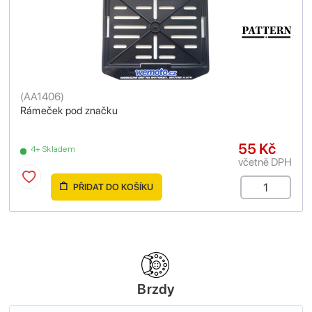
(
AA1406
)
Rámeček pod značku
55 Kč
4+ Skladem
včetně DPH
PŘIDAT DO KOŠÍKU
Brzdy