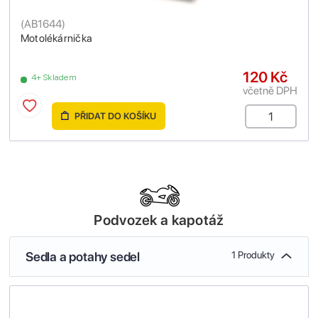
(
AB1644
)
Motolékárnička
120 Kč
4+ Skladem
včetně DPH
PŘIDAT DO KOŠÍKU
Podvozek a kapotáž
Sedla a potahy sedel
1 Produkty