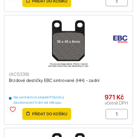
PŘIDAT DO KOŠÍKU
(
AC5339
)
Brzdové destičky EBC sintrované (HH) - zadní
971 Kč
Na centrálním skladě Přibližný
včetně DPH
čas doručení 9 dní od nákupu
PŘIDAT DO KOŠÍKU