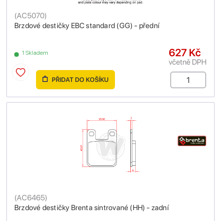
(
AC5070
)
Brzdové destičky EBC standard (GG) - přední
627 Kč
1 Skladem
včetně DPH
PŘIDAT DO KOŠÍKU
(
AC6465
)
Brzdové destičky Brenta sintrované (HH) - zadní