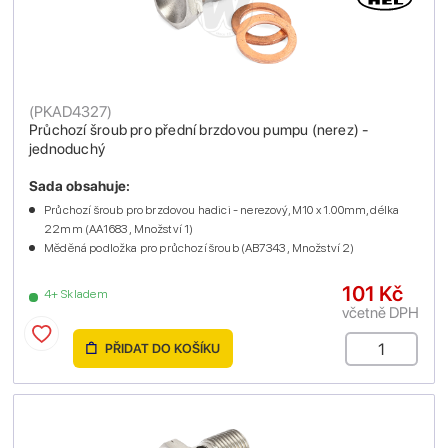
(
PKAD4327
)
Průchozí šroub pro přední brzdovou pumpu (nerez) -
jednoduchý
Sada obsahuje:
Průchozí šroub pro brzdovou hadici - nerezový, M10 x 1.00mm, délka
22mm (AA1683 , Množství 1)
Měděná podložka pro průchozí šroub (AB7343 , Množství 2)
101 Kč
4+ Skladem
včetně DPH
PŘIDAT DO KOŠÍKU