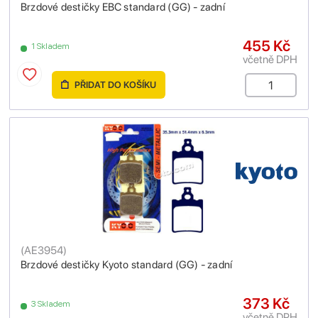
Brzdové destičky EBC standard (GG) - zadní
455 Kč
1 Skladem
včetně DPH
PŘIDAT DO KOŠÍKU
(
AE3954
)
Brzdové destičky Kyoto standard (GG) - zadní
373 Kč
3 Skladem
včetně DPH