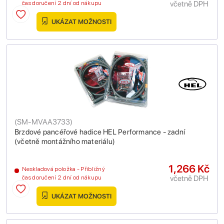
včetně DPH
čas doručení 2 dní od nákupu
UKÁZAT MOŽNOSTI
(
SM-MVAA3733
)
Brzdové pancéřové hadice HEL Performance - zadní
(včetně montážního materiálu)
1,266 Kč
Neskladová položka - Přibližný
včetně DPH
čas doručení 2 dní od nákupu
UKÁZAT MOŽNOSTI