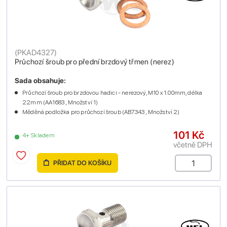
(
PKAD4327
)
Průchozí šroub pro přední brzdový třmen (nerez)
Sada obsahuje:
Průchozí šroub pro brzdovou hadici - nerezový, M10 x 1.00mm, délka
22mm (AA1683 , Množství 1)
Měděná podložka pro průchozí šroub (AB7343 , Množství 2)
101 Kč
4+ Skladem
včetně DPH
PŘIDAT DO KOŠÍKU