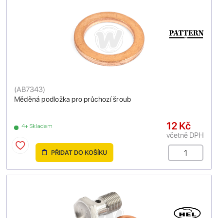
(
AB7343
)
Měděná podložka pro průchozí šroub
12 Kč
4+ Skladem
včetně DPH
PŘIDAT DO KOŠÍKU