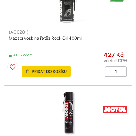
(
AC0281
)
Mazací vosk na řetěz Rock Oil 400ml
427 Kč
4+ Skladem
včetně DPH
PŘIDAT DO KOŠÍKU