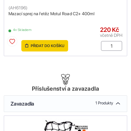
(
AH6196
)
Mazací sprej na řetěz Motul Road C2+ 400ml
220 Kč
4+ Skladem
včetně DPH
PŘIDAT DO KOŠÍKU
Příslušenství a zavazadla
Zavazadla
1 Produkty