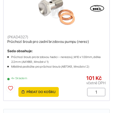
(
PKAD4327
)
Průchozí šroub pro zadní brzdovou pumpu (nerez)
Sada obsahuje:
Průchozí šroub pro brzdovou hadici - nerezový, M10 x 1.00mm, délka
22mm (AA1683 , Množství 1)
Měděná podložka pro průchozí šroub (AB7343 , Množství 2)
101 Kč
4+ Skladem
včetně DPH
PŘIDAT DO KOŠÍKU