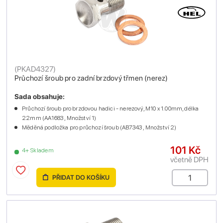
(
PKAD4327
)
Průchozí šroub pro zadní brzdový třmen (nerez)
Sada obsahuje:
Průchozí šroub pro brzdovou hadici - nerezový, M10 x 1.00mm, délka
22mm (AA1683 , Množství 1)
Měděná podložka pro průchozí šroub (AB7343 , Množství 2)
101 Kč
4+ Skladem
včetně DPH
PŘIDAT DO KOŠÍKU