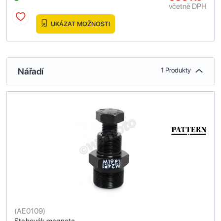
včetně DPH
UKÁZAT MOŽNOSTI
Nářadí
1 Produkty
(
AE0109
)