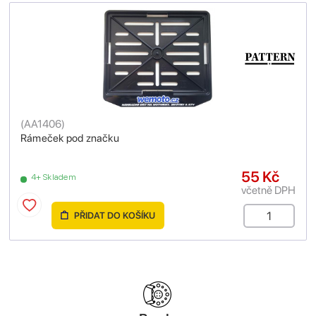
(
AA1406
)
Rámeček pod značku
55 Kč
4+ Skladem
včetně DPH
PŘIDAT DO KOŠÍKU