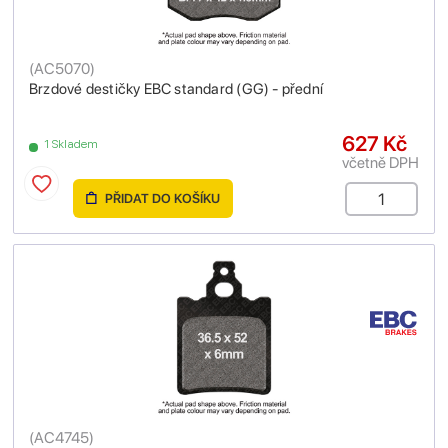
(
AC5070
)
Brzdové destičky EBC standard (GG) - přední
627 Kč
1 Skladem
včetně DPH
PŘIDAT DO KOŠÍKU
(
AC4745
)