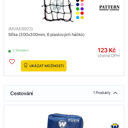
(
MVAE6923
)
Síťka (300x300mm, 6 plastových háčků)
123 Kč
2 Skladem
včetně DPH
UKÁZAT MOŽNOSTI
Cestování
1 Produkty