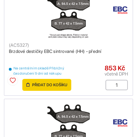
(
AC5327
)
Brzdové destičky EBC sintrované (HH) - přední
853 Kč
Na centrálním skladě Přibližný
včetně DPH
čas doručení 9 dní od nákupu
PŘIDAT DO KOŠÍKU