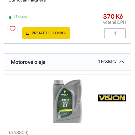
Stahovák magneta
370 Kč
1 Skladem
včetně DPH
PŘIDAT DO KOŠÍKU
Motorové oleje
1 Produkty
(
AA8809
)