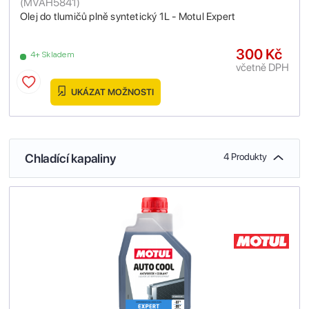
(
MVAH5841
)
Olej do tlumičů plně syntetický 1L - Motul Expert
300 Kč
4+ Skladem
včetně DPH
UKÁZAT MOŽNOSTI
Chladící kapaliny
4 Produkty