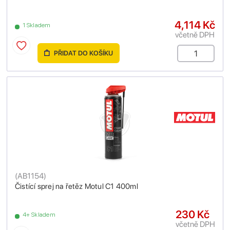
4,114 Kč
1 Skladem
včetně DPH
PŘIDAT DO KOŠÍKU
(
AB1154
)
Čistící sprej na řetěz Motul C1 400ml
230 Kč
4+ Skladem
včetně DPH