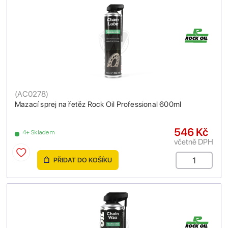
(
AC0278
)
Mazací sprej na řetěz Rock Oil Professional 600ml
546 Kč
4+ Skladem
včetně DPH
PŘIDAT DO KOŠÍKU