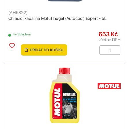
(
AH5822
)
Chladící kapalina Motul Inugel (Autocool) Expert - 5L
653 Kč
4+ Skladem
včetně DPH
PŘIDAT DO KOŠÍKU