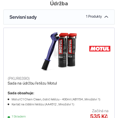
Údržba
Servisní sady
1 Produkty
(
PKUR6390
)
Sada na údržbu řetězu Motul
Sada obsahuje:
Motul C1 Chain Clean, čistič řetězu - 400ml (AB1154 , Množství 1)
Kartáč na čištění řetězu (AA4512 , Množství 1)
Začíná na
535 Kč
1 Skladem