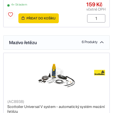
159 Kč
4+ Skladem
včetně DPH
PŘIDAT DO KOŠÍKU
Mazivo řetězu
6 Produkty
(
AC8938
)
Scottoiler Universal V system - automatický systém mazání
řetězu