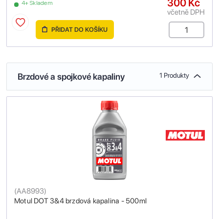
300 Kč
4+ Skladem
včetně DPH
PŘIDAT DO KOŠÍKU
Brzdové a spojkové kapaliny
1 Produkty
(
AA8993
)
Motul DOT 3&4 brzdová kapalina - 500ml