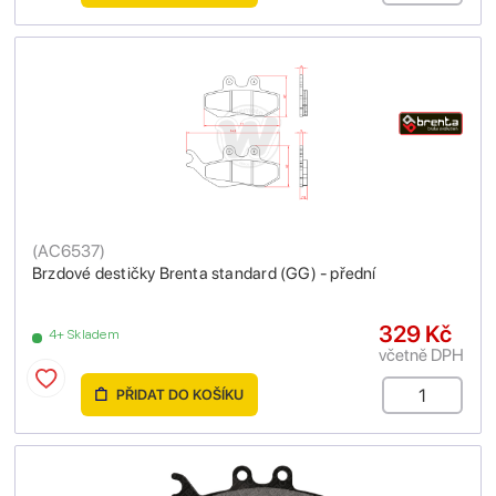
(
AC6537
)
Brzdové destičky Brenta standard (GG) - přední
329 Kč
4+ Skladem
včetně DPH
PŘIDAT DO KOŠÍKU