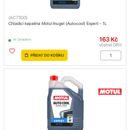
(
AC7300
)
Chladící kapalina Motul Inugel (Autocool) Expert - 1L
163 Kč
4+ Skladem
včetně DPH
PŘIDAT DO KOŠÍKU