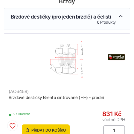
Brzdy
Brzdové destičky (pro jeden brzdič) a čelisti
6 Produkty
(
AC6458
)
Brzdové destičky Brenta sintrované (HH) - přední
831 Kč
2 Skladem
včetně DPH
PŘIDAT DO KOŠÍKU