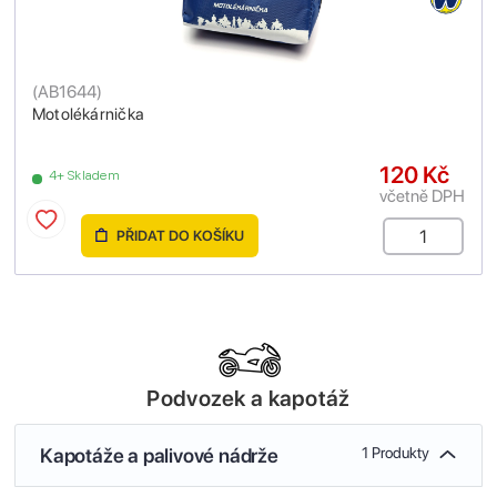
(
AB1644
)
Motolékárnička
120 Kč
4+ Skladem
včetně DPH
PŘIDAT DO KOŠÍKU
Podvozek a kapotáž
Kapotáže a palivové nádrže
1 Produkty