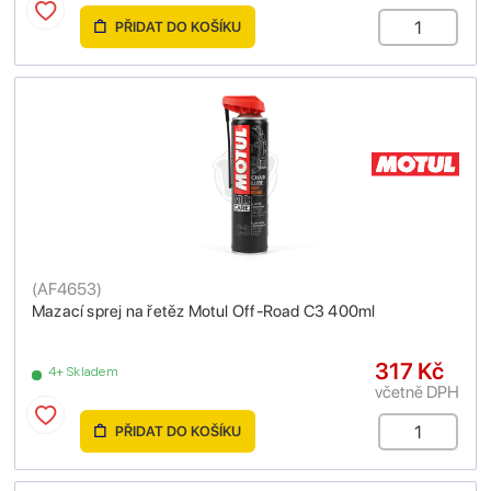
PŘIDAT DO KOŠÍKU
(
AF4653
)
Mazací sprej na řetěz Motul Off-Road C3 400ml
317 Kč
4+ Skladem
včetně DPH
PŘIDAT DO KOŠÍKU