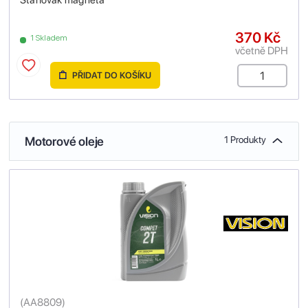
Stahovák magneta
370 Kč
1 Skladem
včetně DPH
PŘIDAT DO KOŠÍKU
Motorové oleje
1 Produkty
(
AA8809
)