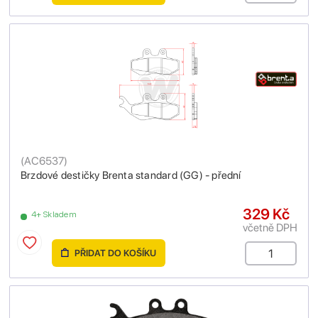
(
AC6537
)
Brzdové destičky Brenta standard (GG) - přední
329 Kč
4+ Skladem
včetně DPH
PŘIDAT DO KOŠÍKU