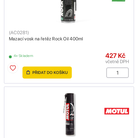
(
AC0281
)
Mazací vosk na řetěz Rock Oil 400ml
427 Kč
4+ Skladem
včetně DPH
PŘIDAT DO KOŠÍKU