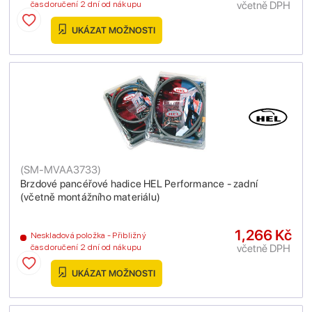
včetně DPH
čas doručení 2 dní od nákupu
UKÁZAT MOŽNOSTI
(
SM-MVAA3733
)
Brzdové pancéřové hadice HEL Performance - zadní
(včetně montážního materiálu)
1,266 Kč
Neskladová položka - Přibližný
včetně DPH
čas doručení 2 dní od nákupu
UKÁZAT MOŽNOSTI