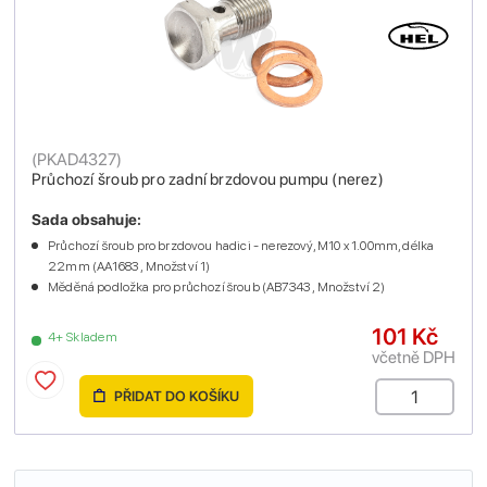
(
PKAD4327
)
Průchozí šroub pro zadní brzdovou pumpu (nerez)
Sada obsahuje:
Průchozí šroub pro brzdovou hadici - nerezový, M10 x 1.00mm, délka
22mm (AA1683 , Množství 1)
Měděná podložka pro průchozí šroub (AB7343 , Množství 2)
101 Kč
4+ Skladem
včetně DPH
PŘIDAT DO KOŠÍKU