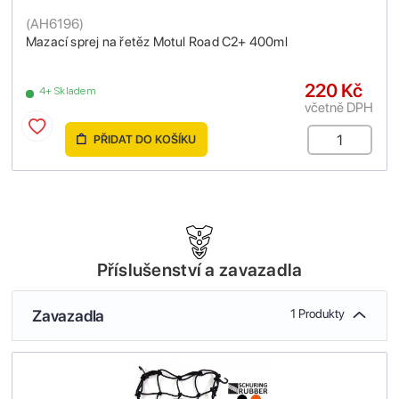
(
AH6196
)
Mazací sprej na řetěz Motul Road C2+ 400ml
220 Kč
4+ Skladem
včetně DPH
PŘIDAT DO KOŠÍKU
Příslušenství a zavazadla
Zavazadla
1 Produkty