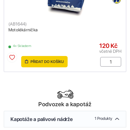
(
AB1644
)
Motolékárnička
120 Kč
4+ Skladem
včetně DPH
PŘIDAT DO KOŠÍKU
Podvozek a kapotáž
Kapotáže a palivové nádrže
1 Produkty