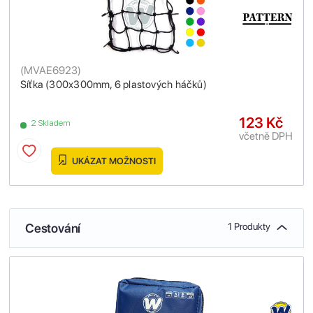
(
MVAE6923
)
Síťka (300x300mm, 6 plastových háčků)
123 Kč
2 Skladem
včetně DPH
UKÁZAT MOŽNOSTI
Cestování
1 Produkty