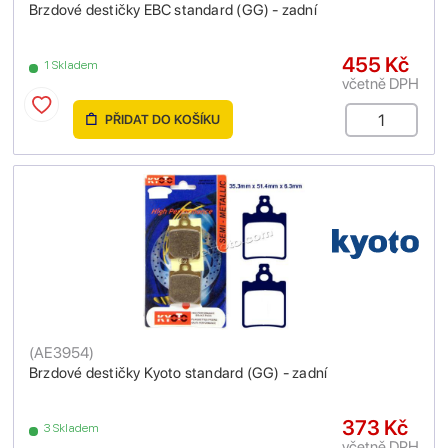
Brzdové destičky EBC standard (GG) - zadní
455 Kč
1 Skladem
včetně DPH
PŘIDAT DO KOŠÍKU
(
AE3954
)
Brzdové destičky Kyoto standard (GG) - zadní
373 Kč
3 Skladem
včetně DPH