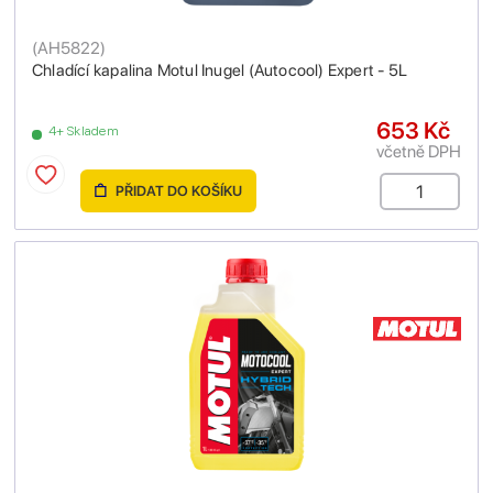
(
AH5822
)
Chladící kapalina Motul Inugel (Autocool) Expert - 5L
653 Kč
4+ Skladem
včetně DPH
PŘIDAT DO KOŠÍKU