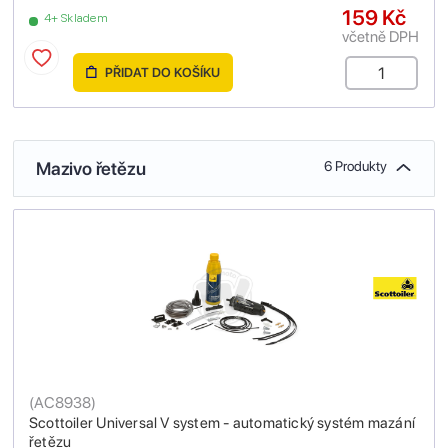
159 Kč
4+ Skladem
včetně DPH
PŘIDAT DO KOŠÍKU
Mazivo řetězu
6 Produkty
(
AC8938
)
Scottoiler Universal V system - automatický systém mazání
řetězu