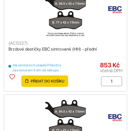
(
AC5327
)
Brzdové destičky EBC sintrované (HH) - přední
853 Kč
Na centrálním skladě Přibližný
včetně DPH
čas doručení 9 dní od nákupu
PŘIDAT DO KOŠÍKU