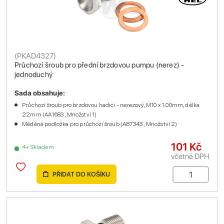
(
PKAD4327
)
Průchozí šroub pro přední brzdovou pumpu (nerez) -
jednoduchý
Sada obsahuje:
Průchozí šroub pro brzdovou hadici - nerezový, M10 x 1.00mm, délka
22mm (AA1683 , Množství 1)
Měděná podložka pro průchozí šroub (AB7343 , Množství 2)
101 Kč
4+ Skladem
včetně DPH
PŘIDAT DO KOŠÍKU