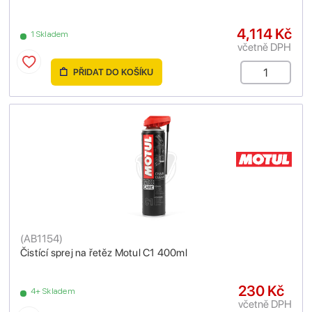
4,114 Kč
1 Skladem
včetně DPH
PŘIDAT DO KOŠÍKU
(
AB1154
)
Čistící sprej na řetěz Motul C1 400ml
230 Kč
4+ Skladem
včetně DPH