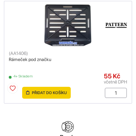
(
AA1406
)
Rámeček pod značku
55 Kč
4+ Skladem
včetně DPH
PŘIDAT DO KOŠÍKU