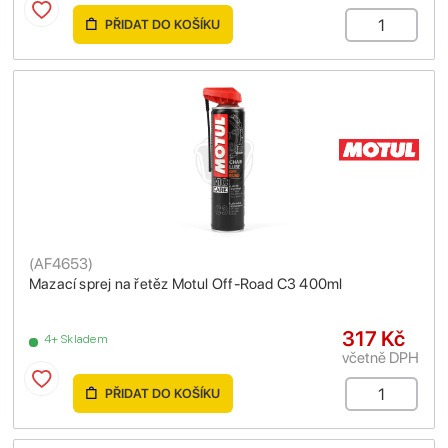
PŘIDAT DO KOŠÍKU
(
AF4653
)
Mazací sprej na řetěz Motul Off-Road C3 400ml
317 Kč
4+ Skladem
včetně DPH
PŘIDAT DO KOŠÍKU