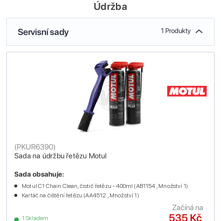
Údržba
Servisní sady
1 Produkty
(
PKUR6390
)
Sada na údržbu řetězu Motul
Sada obsahuje:
Motul C1 Chain Clean, čistič řetězu - 400ml (AB1154 , Množství 1)
Kartáč na čištění řetězu (AA4512 , Množství 1)
Začíná na
535 Kč
1 Skladem