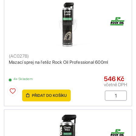
(
AC0278
)
Mazací sprej na řetěz Rock Oil Professional 600ml
546 Kč
4+ Skladem
včetně DPH
PŘIDAT DO KOŠÍKU