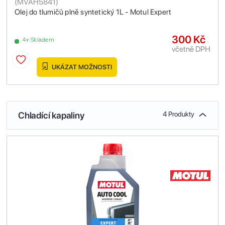
(
MVAH5841
)
Olej do tlumičů plně syntetický 1L - Motul Expert
300 Kč
4+ Skladem
včetně DPH
UKÁZAT MOŽNOSTI
Chladící kapaliny
4 Produkty