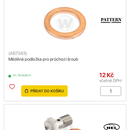
(
AB7343
)
Měděná podložka pro průchozí šroub
12 Kč
4+ Skladem
včetně DPH
PŘIDAT DO KOŠÍKU