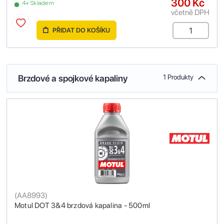
300 Kč
4+ Skladem
včetně DPH
PŘIDAT DO KOŠÍKU
Brzdové a spojkové kapaliny
1 Produkty
(
AA8993
)
Motul DOT 3&4 brzdová kapalina - 500ml