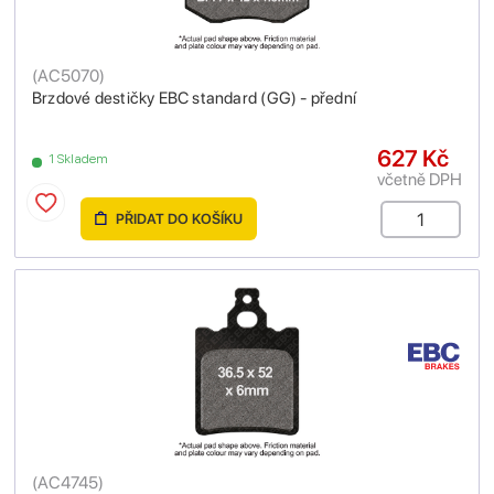
(
AC5070
)
Brzdové destičky EBC standard (GG) - přední
627 Kč
1 Skladem
včetně DPH
PŘIDAT DO KOŠÍKU
(
AC4745
)