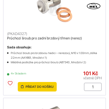
(
PKAD4327
)
Průchozí šroub pro zadní brzdový třmen (nerez)
Sada obsahuje:
Průchozí šroub pro brzdovou hadici - nerezový, M10 x 1.00mm, délka
22mm (AA1683 , Množství 1)
Měděná podložka pro průchozí šroub (AB7343 , Množství 2)
101 Kč
4+ Skladem
včetně DPH
PŘIDAT DO KOŠÍKU