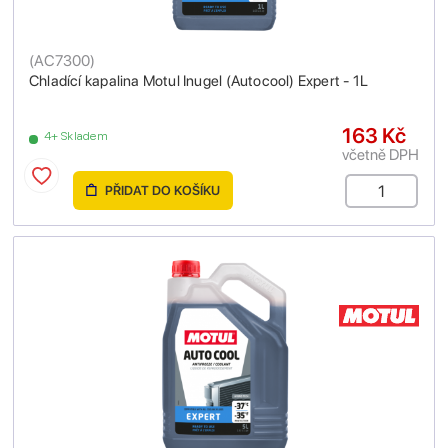
(
AC7300
)
Chladící kapalina Motul Inugel (Autocool) Expert - 1L
163 Kč
4+ Skladem
včetně DPH
PŘIDAT DO KOŠÍKU