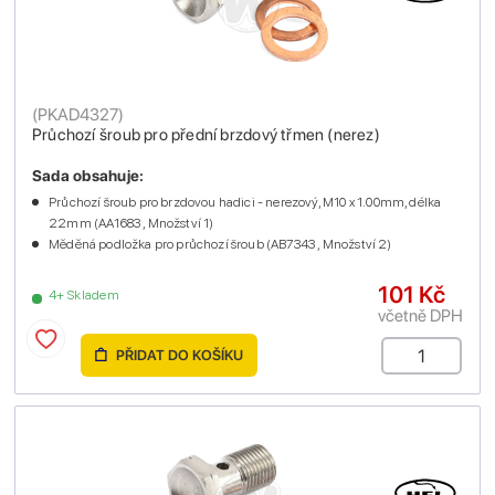
(
PKAD4327
)
Průchozí šroub pro přední brzdový třmen (nerez)
Sada obsahuje:
Průchozí šroub pro brzdovou hadici - nerezový, M10 x 1.00mm, délka
22mm (AA1683 , Množství 1)
Měděná podložka pro průchozí šroub (AB7343 , Množství 2)
101 Kč
4+ Skladem
včetně DPH
PŘIDAT DO KOŠÍKU