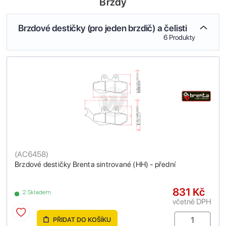
Brzdy
Brzdové destičky (pro jeden brzdič) a čelisti
6 Produkty
(
AC6458
)
Brzdové destičky Brenta sintrované (HH) - přední
831 Kč
2 Skladem
včetně DPH
PŘIDAT DO KOŠÍKU