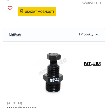
včetně DPH
UKÁZAT MOŽNOSTI
Nářadí
1 Produkty
(
AE0109
)