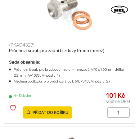
(
PKAD4327
)
Průchozí šroub pro zadní brzdový třmen (nerez)
Sada obsahuje:
Průchozí šroub pro brzdovou hadici - nerezový, M10 x 1.00mm, délka
22mm (AA1683 , Množství 1)
Měděná podložka pro průchozí šroub (AB7343 , Množství 2)
101 Kč
4+ Skladem
včetně DPH
PŘIDAT DO KOŠÍKU