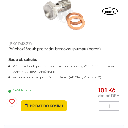
(
PKAD4327
)
Průchozí šroub pro zadní brzdovou pumpu (nerez)
Sada obsahuje:
Průchozí šroub pro brzdovou hadici - nerezový, M10 x 1.00mm, délka
22mm (AA1683 , Množství 1)
Měděná podložka pro průchozí šroub (AB7343 , Množství 2)
101 Kč
4+ Skladem
včetně DPH
PŘIDAT DO KOŠÍKU