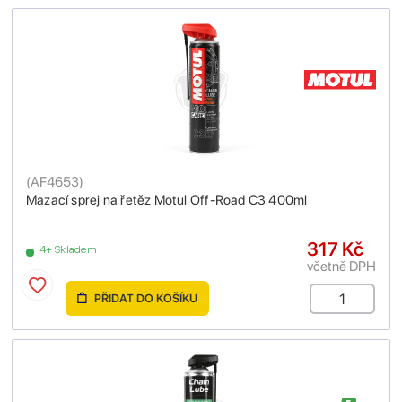
(
AF4653
)
Mazací sprej na řetěz Motul Off-Road C3 400ml
317 Kč
4+ Skladem
včetně DPH
PŘIDAT DO KOŠÍKU