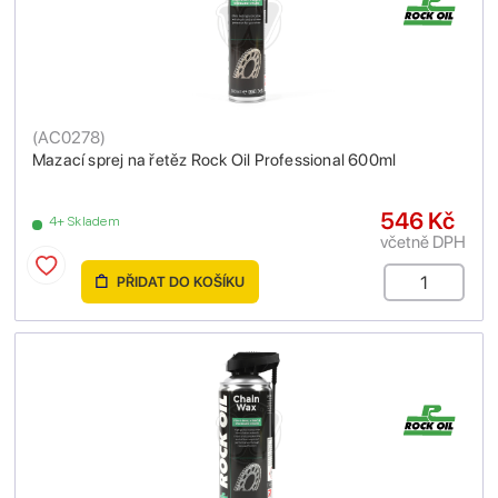
(
AC0278
)
Mazací sprej na řetěz Rock Oil Professional 600ml
546 Kč
4+ Skladem
včetně DPH
PŘIDAT DO KOŠÍKU