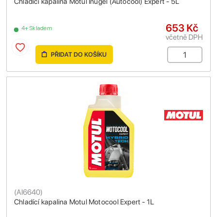
Chladící kapalina Motul Inugel (Autocool) Expert - 5L
653 Kč
4+ Skladem
včetně DPH
PŘIDAT DO KOŠÍKU
(
AI6640
)
Chladící kapalina Motul Motocool Expert - 1L