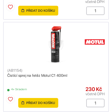
včetně DPH
PŘIDAT DO KOŠÍKU
(
AB1154
)
Čistící sprej na řetěz Motul C1 400ml
230 Kč
4+ Skladem
včetně DPH
PŘIDAT DO KOŠÍKU