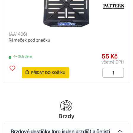
(
AA1406
)
Rámeček pod značku
55 Kč
4+ Skladem
včetně DPH
PŘIDAT DO KOŠÍKU
Brzdy
Brzdové destičky (pro jeden brzdič) a čelisti