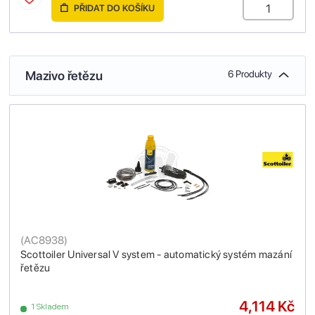
PŘIDAT DO KOŠÍKU
Mazivo řetězu
6 Produkty
(
AC8938
)
Scottoiler Universal V system - automatický systém mazání
řetězu
4,114 Kč
1 Skladem