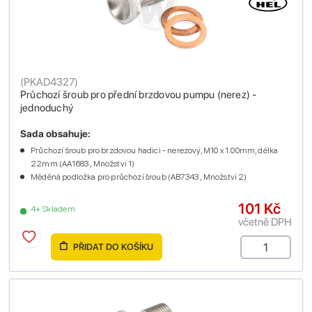
(
PKAD4327
)
Průchozí šroub pro přední brzdovou pumpu (nerez) -
jednoduchý
Sada obsahuje:
Průchozí šroub pro brzdovou hadici - nerezový, M10 x 1.00mm, délka
22mm (AA1683 , Množství 1)
Měděná podložka pro průchozí šroub (AB7343 , Množství 2)
101 Kč
4+ Skladem
včetně DPH
PŘIDAT DO KOŠÍKU