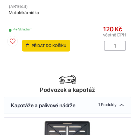
(
AB1644
)
Motolékárnička
120 Kč
4+ Skladem
včetně DPH
PŘIDAT DO KOŠÍKU
Podvozek a kapotáž
Kapotáže a palivové nádrže
1 Produkty