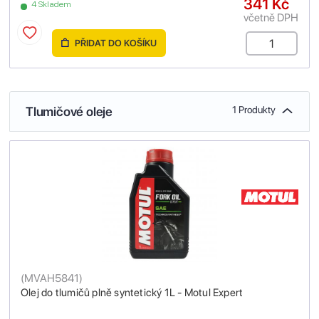
341 Kč
4 Skladem
včetně DPH
PŘIDAT DO KOŠÍKU
Tlumičové oleje
1 Produkty
(
MVAH5841
)
Olej do tlumičů plně syntetický 1L - Motul Expert