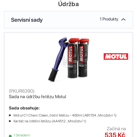
Údržba
Servisní sady
1 Produkty
(
PKUR6390
)
Sada na údržbu řetězu Motul
Sada obsahuje:
Motul C1 Chain Clean, čistič řetězu - 400ml (AB1154 , Množství 1)
Kartáč na čištění řetězu (AA4512 , Množství 1)
Začíná na
535 Kč
1 Skladem