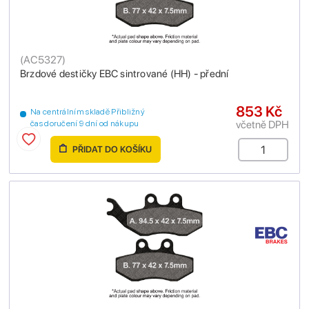
(
AC5327
)
Brzdové destičky EBC sintrované (HH) - přední
853 Kč
Na centrálním skladě Přibližný
včetně DPH
čas doručení 9 dní od nákupu
PŘIDAT DO KOŠÍKU