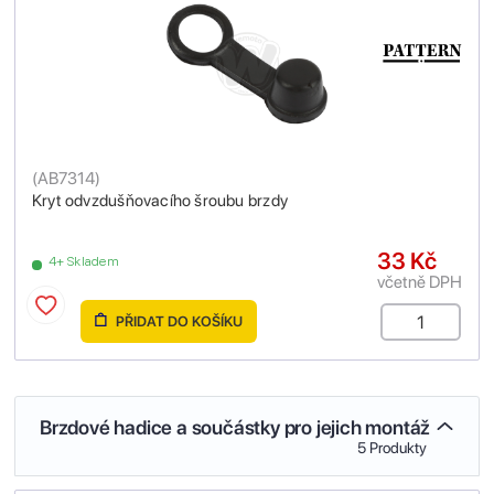
(
AB7314
)
Kryt odvzdušňovacího šroubu brzdy
33 Kč
4+ Skladem
včetně DPH
PŘIDAT DO KOŠÍKU
Brzdové hadice a součástky pro jejich montáž
5 Produkty