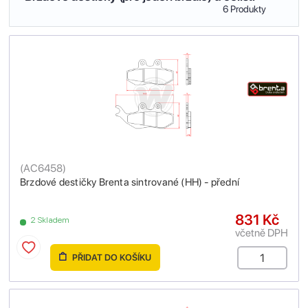
6 Produkty
(
AC6458
)
Brzdové destičky Brenta sintrované (HH) - přední
831 Kč
2 Skladem
včetně DPH
PŘIDAT DO KOŠÍKU