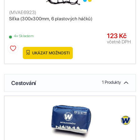
(
MVAE6923
)
Síťka (300x300mm, 6 plastových háčků)
123 Kč
4+ Skladem
včetně DPH
UKÁZAT MOŽNOSTI
Cestování
1 Produkty