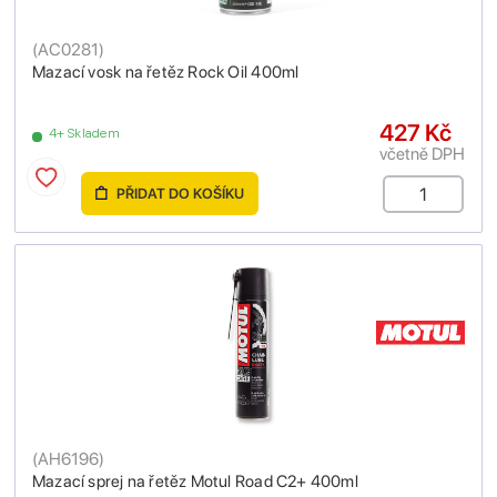
(
AC0281
)
Mazací vosk na řetěz Rock Oil 400ml
427 Kč
4+ Skladem
včetně DPH
PŘIDAT DO KOŠÍKU
(
AH6196
)
Mazací sprej na řetěz Motul Road C2+ 400ml