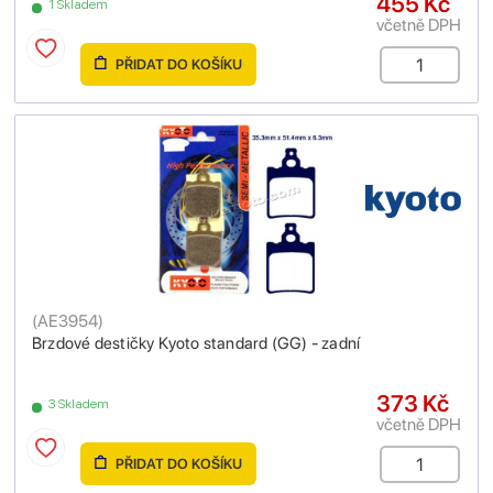
455 Kč
1 Skladem
včetně DPH
PŘIDAT DO KOŠÍKU
(
AE3954
)
Brzdové destičky Kyoto standard (GG) - zadní
373 Kč
3 Skladem
včetně DPH
PŘIDAT DO KOŠÍKU