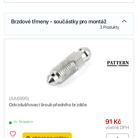
Brzdové třmeny - součástky pro montáž
3 Produkty
(
AA6995
)
Odvzdušňovací šroub předního brzdiče
91 Kč
4+ Skladem
včetně DPH