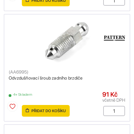
PŘIDAT DO KOŠÍKU
(
AA6995
)
Odvzdušňovací šroub zadního brzdiče
91 Kč
4+ Skladem
včetně DPH
PŘIDAT DO KOŠÍKU