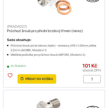
(
PKAD4327
)
Průchozí šroub pro přední brzdový třmen (nerez)
Sada obsahuje:
Průchozí šroub pro brzdovou hadici - nerezový, M10 x 1.00mm, délka
22mm (AA1683 , Množství 1)
Měděná podložka pro průchozí šroub (AB7343 , Množství 2)
101 Kč
4+ Skladem
včetně DPH
PŘIDAT DO KOŠÍKU