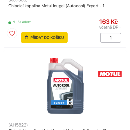
Chladící kapalina Motul Inugel (Autocool) Expert - 1L
163 Kč
4+ Skladem
včetně DPH
PŘIDAT DO KOŠÍKU
(
AH5822
)