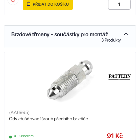
PŘIDAT DO KOŠÍKU
Brzdové třmeny - součástky pro montáž
3 Produkty
(
AA6995
)
Odvzdušňovací šroub předního brzdiče
91 Kč
4+ Skladem