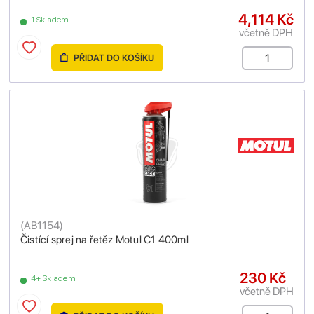
4,114 Kč
1 Skladem
včetně DPH
PŘIDAT DO KOŠÍKU
(
AB1154
)
Čistící sprej na řetěz Motul C1 400ml
230 Kč
4+ Skladem
včetně DPH