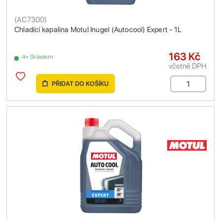
(
AC7300
)
Chladící kapalina Motul Inugel (Autocool) Expert - 1L
163 Kč
4+ Skladem
včetně DPH
PŘIDAT DO KOŠÍKU