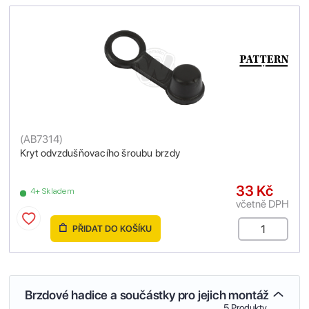
(
AB7314
)
Kryt odvzdušňovacího šroubu brzdy
33 Kč
4+ Skladem
včetně DPH
PŘIDAT DO KOŠÍKU
Brzdové hadice a součástky pro jejich montáž
5 Produkty