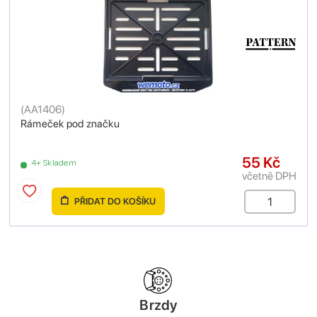
(
AA1406
)
Rámeček pod značku
55 Kč
4+ Skladem
včetně DPH
PŘIDAT DO KOŠÍKU
Brzdy