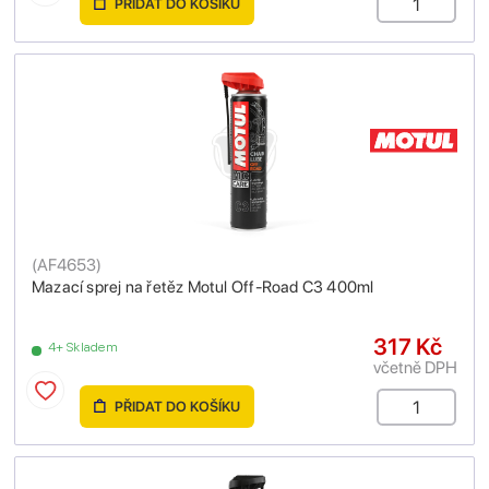
PŘIDAT DO KOŠÍKU
(
AF4653
)
Mazací sprej na řetěz Motul Off-Road C3 400ml
317 Kč
4+ Skladem
včetně DPH
PŘIDAT DO KOŠÍKU