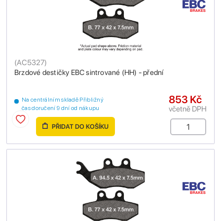
(
AC5327
)
Brzdové destičky EBC sintrované (HH) - přední
853 Kč
Na centrálním skladě Přibližný
včetně DPH
čas doručení 9 dní od nákupu
PŘIDAT DO KOŠÍKU