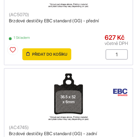
(
AC5070
)
Brzdové destičky EBC standard (GG) - přední
627 Kč
1 Skladem
včetně DPH
PŘIDAT DO KOŠÍKU
(
AC4745
)
Brzdové destičky EBC standard (GG) - zadní