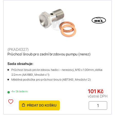
(
PKAD4327
)
Průchozí šroub pro zadní brzdovou pumpu (nerez)
Sada obsahuje:
Průchozí šroub pro brzdovou hadici - nerezový, M10 x 1.00mm, délka
22mm (AA1683 , Množství 1)
Měděná podložka pro průchozí šroub (AB7343 , Množství 2)
101 Kč
4+ Skladem
včetně DPH
PŘIDAT DO KOŠÍKU