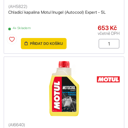
(
AH5822
)
Chladící kapalina Motul Inugel (Autocool) Expert - 5L
653 Kč
4+ Skladem
včetně DPH
PŘIDAT DO KOŠÍKU
(
AI6640
)