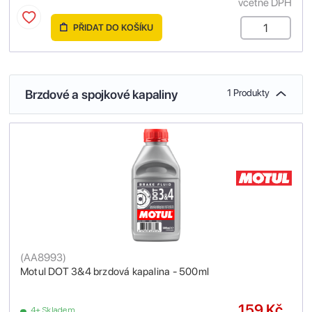
včetně DPH
PŘIDAT DO KOŠÍKU
Brzdové a spojkové kapaliny
1 Produkty
(
AA8993
)
Motul DOT 3&4 brzdová kapalina - 500ml
159 Kč
4+ Skladem