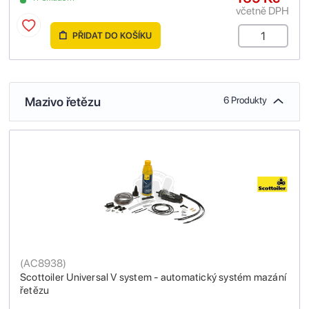
včetně DPH
PŘIDAT DO KOŠÍKU
Mazivo řetězu
6 Produkty
(
AC8938
)
Scottoiler Universal V system - automatický systém mazání
řetězu