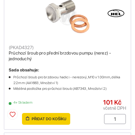
(
PKAD4327
)
Průchozí šroub pro přední brzdovou pumpu (nerez) -
jednoduchý
Sada obsahuje:
Průchozí šroub pro brzdovou hadici - nerezový, M10 x 1.00mm, délka
22mm (AA1683 , Množství 1)
Měděná podložka pro průchozí šroub (AB7343 , Množství 2)
101 Kč
4+ Skladem
včetně DPH
PŘIDAT DO KOŠÍKU