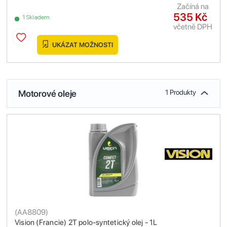
Začíná na
535 Kč
1 Skladem
včetně DPH
UKÁZAT MOŽNOSTI
Motorové oleje
1 Produkty
(
AA8809
)
Vision (Francie) 2T polo-syntetický olej - 1L