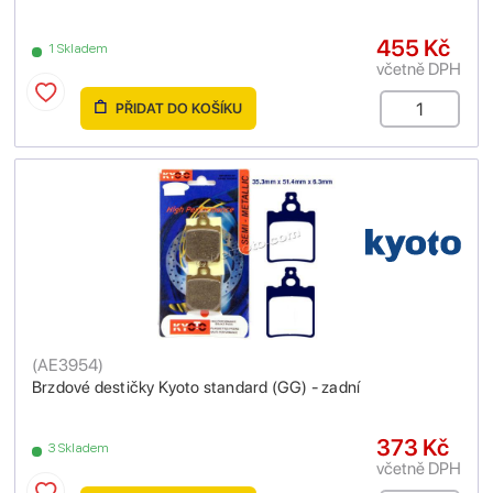
455 Kč
1 Skladem
včetně DPH
PŘIDAT DO KOŠÍKU
(
AE3954
)
Brzdové destičky Kyoto standard (GG) - zadní
373 Kč
3 Skladem
včetně DPH