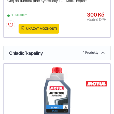
Olej do tlumičů plně syntetický 1L - Motul Expert
300 Kč
4+ Skladem
včetně DPH
UKÁZAT MOŽNOSTI
Chladící kapaliny
4 Produkty