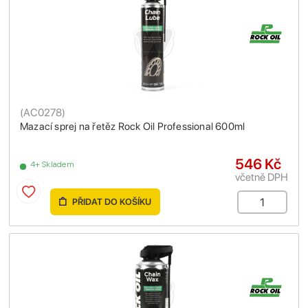
(
AC0278
)
Mazací sprej na řetěz Rock Oil Professional 600ml
546 Kč
4+ Skladem
včetně DPH
PŘIDAT DO KOŠÍKU