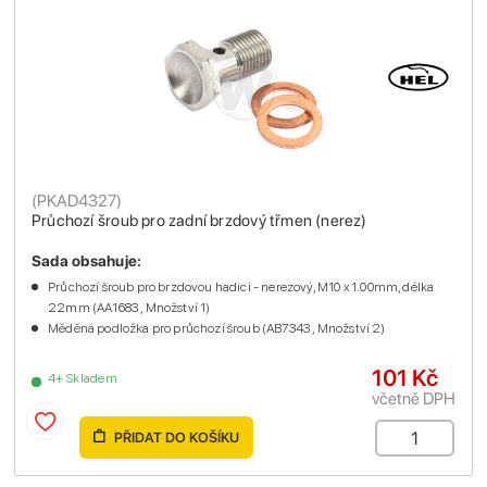
(
PKAD4327
)
Průchozí šroub pro zadní brzdový třmen (nerez)
Sada obsahuje:
Průchozí šroub pro brzdovou hadici - nerezový, M10 x 1.00mm, délka
22mm (AA1683 , Množství 1)
Měděná podložka pro průchozí šroub (AB7343 , Množství 2)
101 Kč
4+ Skladem
včetně DPH
PŘIDAT DO KOŠÍKU