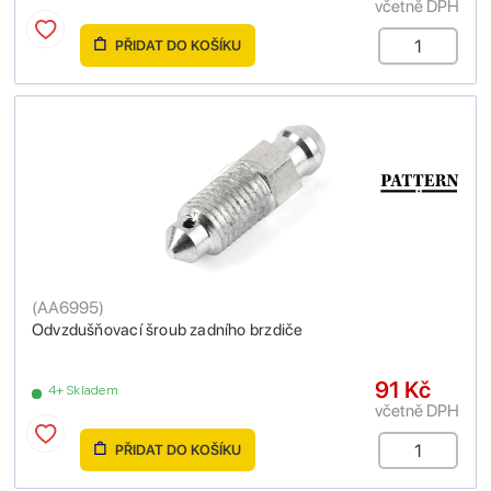
včetně DPH
PŘIDAT DO KOŠÍKU
(
AA6995
)
Odvzdušňovací šroub zadního brzdiče
91 Kč
4+ Skladem
včetně DPH
PŘIDAT DO KOŠÍKU