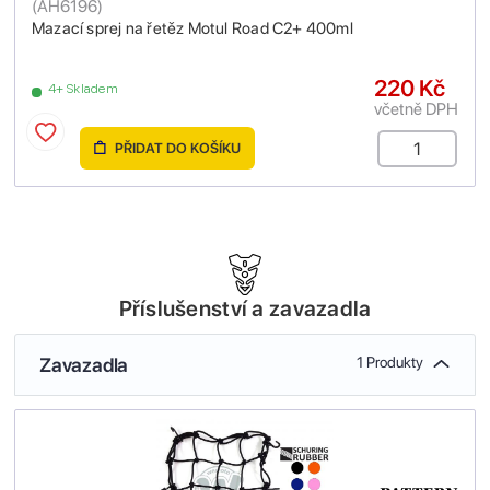
(
AH6196
)
Mazací sprej na řetěz Motul Road C2+ 400ml
220 Kč
4+ Skladem
včetně DPH
PŘIDAT DO KOŠÍKU
Příslušenství a zavazadla
Zavazadla
1 Produkty