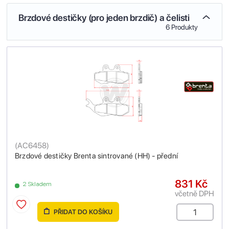
Brzdové destičky (pro jeden brzdič) a čelisti
6 Produkty
(
AC6458
)
Brzdové destičky Brenta sintrované (HH) - přední
831 Kč
2 Skladem
včetně DPH
PŘIDAT DO KOŠÍKU