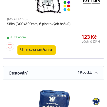
(
MVAE6923
)
Síťka (300x300mm, 6 plastových háčků)
123 Kč
4+ Skladem
včetně DPH
UKÁZAT MOŽNOSTI
Cestování
1 Produkty