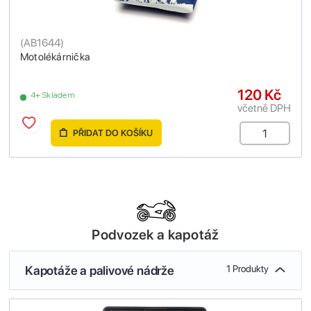
(
AB1644
)
Motolékárnička
120 Kč
4+ Skladem
včetně DPH
PŘIDAT DO KOŠÍKU
Podvozek a kapotáž
Kapotáže a palivové nádrže
1 Produkty