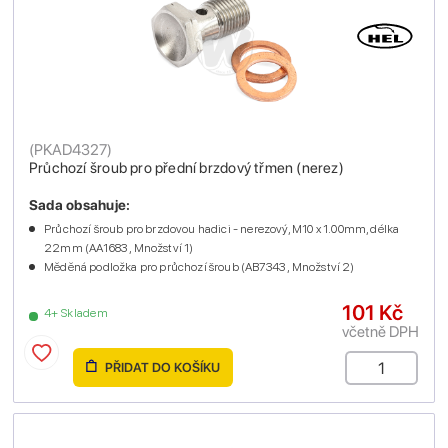
(
PKAD4327
)
Průchozí šroub pro přední brzdový třmen (nerez)
Sada obsahuje:
Průchozí šroub pro brzdovou hadici - nerezový, M10 x 1.00mm, délka
22mm (AA1683 , Množství 1)
Měděná podložka pro průchozí šroub (AB7343 , Množství 2)
101 Kč
4+ Skladem
včetně DPH
PŘIDAT DO KOŠÍKU