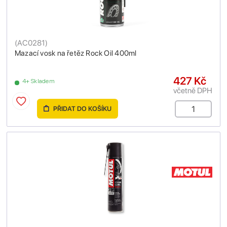
(
AC0281
)
Mazací vosk na řetěz Rock Oil 400ml
427 Kč
4+ Skladem
včetně DPH
PŘIDAT DO KOŠÍKU