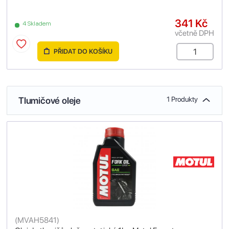
341 Kč
4 Skladem
včetně DPH
PŘIDAT DO KOŠÍKU
Tlumičové oleje
1 Produkty
(
MVAH5841
)