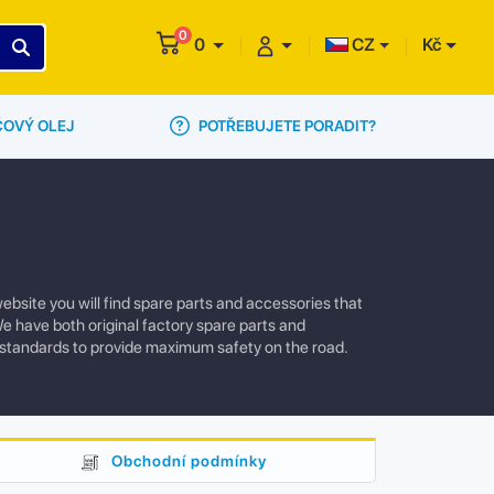
0
0
CZ
Kč
POTŘEBUJETE PORADIT?
ČOVÝ OLEJ
ebsite you will find spare parts and accessories that
We have both original factory spare parts and
 standards to provide maximum safety on the road.
Obchodní podmínky