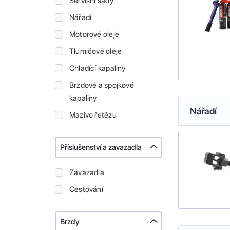
Servisní sady
Nářadí
Motorové oleje
Tlumičové oleje
Chladící kapaliny
Brzdové a spojkové
kapaliny
Nářadí
Mazivo řetězu
Příslušenství a zavazadla
Zavazadla
Cestování
Brzdy