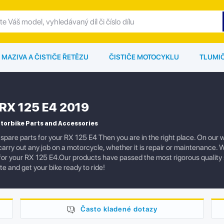
MAZIVA A ČISTIČE ŘETĚZU
ČISTIČE MOTOCYKLU
TLUMI
a RX 125 E4 2019
otorbike Parts and Accessories
spare parts for your RX 125 E4 Then you are in the right place. On our w
carry out any job on a motorcycle, whether it is repair or maintenance. 
 for your RX 125 E4.Our products have passed the most rigorous quality
te and get your bike ready to ride!
Často kladené dotazy