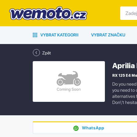
VYBRAT KATEGORII
VYBRAT ZNAČKU
Zpět
Aprili
RX 125 E4 M
Do you need 
you need to 
alternatives
Don\'t hesita
WhatsApp