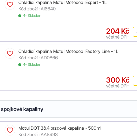
Chladící kapalina Motul Motocool Expert - 1L
Kód zboží :
AI6640
4+ Skladem
204 Kč
včetně DPH
Chladící kapalina Motul Motocool Factory Line - 1L
Kód zboží :
AD0866
4+ Skladem
300 Kč
včetně DPH
 spojkové kapaliny
Motul DOT 3&4 brzdová kapalina - 500ml
Kód zboží :
AA8993