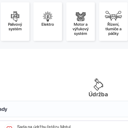
Palivový
Elektro
Motor a
Řízení,
systém
výfukový
tlumiče a
systém
páčky
Údržba
sady
Sada na údržbu řetězu Motul