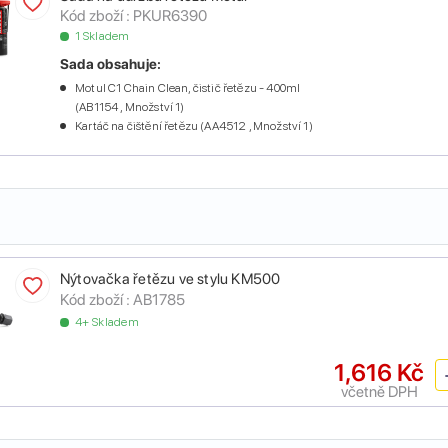
Kód zboží :
PKUR6390
1 Skladem
Sada obsahuje:
Motul C1 Chain Clean, čistič řetězu - 400ml
(AB1154 , Množství 1)
Kartáč na čištění řetězu (AA4512 , Množství 1)
Nýtovačka řetězu ve stylu KM500
Kód zboží :
AB1785
4+ Skladem
1,616 Kč
včetně DPH