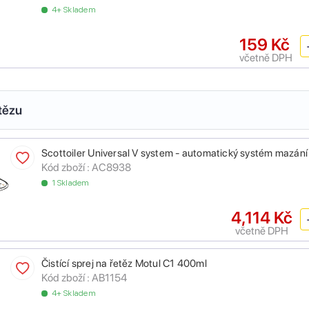
4+ Skladem
159 Kč
včetně DPH
tězu
Scottoiler Universal V system - automatický systém mazání
Kód zboží :
AC8938
1 Skladem
4,114 Kč
včetně DPH
Čistící sprej na řetěz Motul C1 400ml
Kód zboží :
AB1154
4+ Skladem