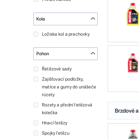
Kola
Ložiska kol a prachovky
Pohon
Řetězové sady
Zajišťovací podložky,
matice a gumy do unášeče
rozety
Rozety a přední řetězová
Brzdové a
kolečka
Hnací řetězy
Spojky řetězu