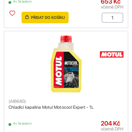
653 Kč
4+ Skladem
včetně DPH
PŘIDAT DO KOŠÍKU
(
AI6640
)
Chladící kapalina Motul Motocool Expert - 1L
204 Kč
4+ Skladem
včetně DPH