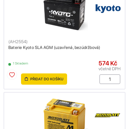
(
AH2554
)
Baterie Kyoto SLA AGM (uzavřená, bezúdržbová)
574 Kč
1 Skladem
včetně DPH
PŘIDAT DO KOŠÍKU