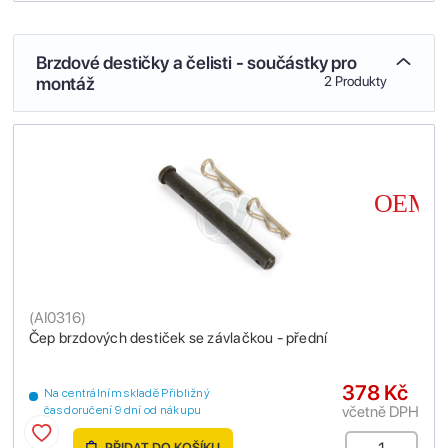
Brzdové destičky a čelisti - součástky pro
montáž
2 Produkty
(
AI0316
)
Čep brzdových destiček se závlačkou - přední
378 Kč
Na centrálním skladě Přibližný
včetně DPH
čas doručení 9 dní od nákupu
PŘIDAT DO KOŠÍKU