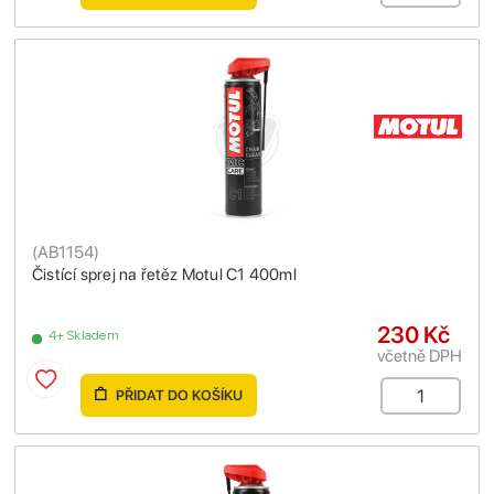
(
AB1154
)
Čistící sprej na řetěz Motul C1 400ml
230 Kč
4+ Skladem
včetně DPH
PŘIDAT DO KOŠÍKU