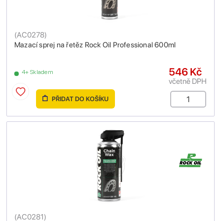
(
AC0278
)
Mazací sprej na řetěz Rock Oil Professional 600ml
546 Kč
4+ Skladem
včetně DPH
PŘIDAT DO KOŠÍKU
(
AC0281
)