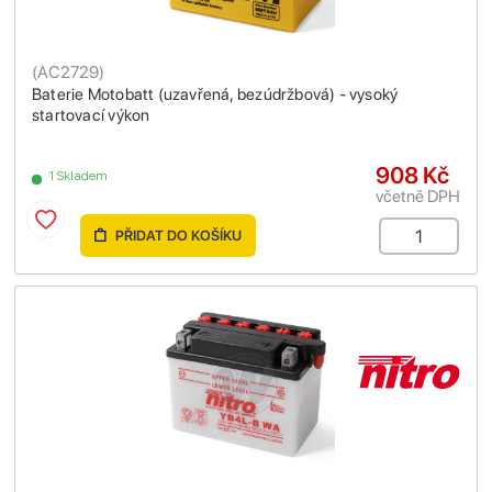
(
AC2729
)
Baterie Motobatt (uzavřená, bezúdržbová) - vysoký
startovací výkon
908 Kč
1 Skladem
včetně DPH
PŘIDAT DO KOŠÍKU