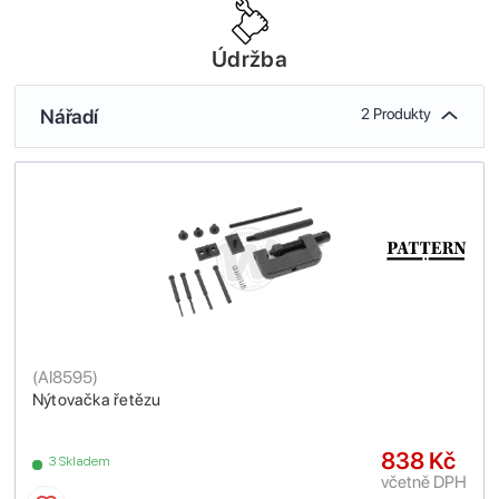
Údržba
Nářadí
2 Produkty
(
AI8595
)
Nýtovačka řetězu
838 Kč
3 Skladem
včetně DPH