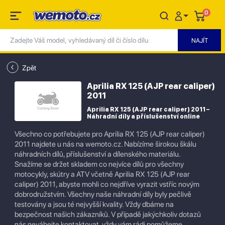
0
Zpět
Aprilia RX 125 (AJP rear caliper)
2011
Aprilia RX 125 (AJP rear caliper) 2011 –
Náhradní díly a příslušenství online
Všechno co potřebujete pro Aprilia RX 125 (AJP rear caliper)
2011 najdete u nás na wemoto.cz. Nabízíme širokou škálu
náhradních dílů, příslušenství a dílenského materiálu.
Snažíme se držet skladem co nejvíce dílů pro všechny
motocykly, skútry a ATV včetně Aprilia RX 125 (AJP rear
caliper) 2011, abyste mohli co nejdříve vyrazit vstříc novým
dobrodružstvím. Všechny naše náhradní díly byly pečlivě
testovány a jsou té nejvyšší kvality. Vždy dbáme na
bezpečnost našich zákazníků. V případě jakýchkoliv dotazů
nás neváhejte kontaktovat, vždy vám rádi pomůžeme.