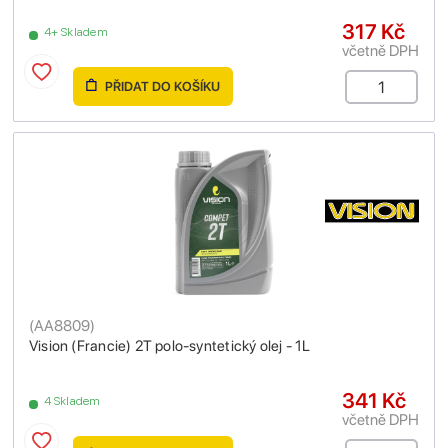
317 Kč
4+ Skladem
včetně DPH
PŘIDAT DO KOŠÍKU
(
AA8809
)
Vision (Francie) 2T polo-syntetický olej - 1L
341 Kč
4 Skladem
včetně DPH