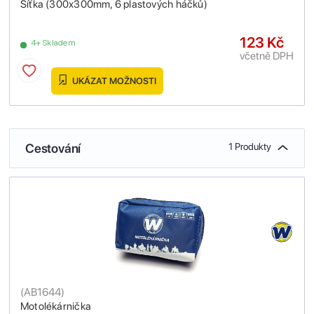
Síťka (300x300mm, 6 plastových háčků)
123 Kč
4+ Skladem
včetně DPH
UKÁZAT MOŽNOSTI
Cestování
1 Produkty
(
AB1644
)
Motolékárnička