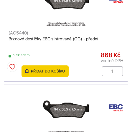
(
AC5440
)
Brzdové destičky EBC sintrované (GG) - přední
868 Kč
2 Skladem
včetně DPH
PŘIDAT DO KOŠÍKU