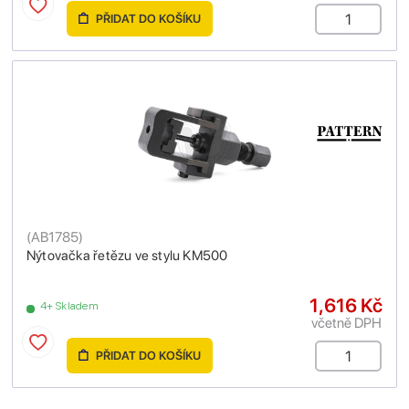
PŘIDAT DO KOŠÍKU
(
AB1785
)
Nýtovačka řetězu ve stylu KM500
1,616 Kč
4+ Skladem
včetně DPH
PŘIDAT DO KOŠÍKU