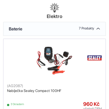
Elektro
Baterie
7 Produkty
(
AG2087
)
Nabíječka Sealey Compact 100HF
960 Kč
3 Skladem
včetně DPH