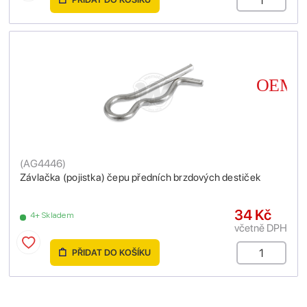
(
AG4446
)
Závlačka (pojistka) čepu předních brzdových destiček
34 Kč
4+ Skladem
včetně DPH
PŘIDAT DO KOŠÍKU