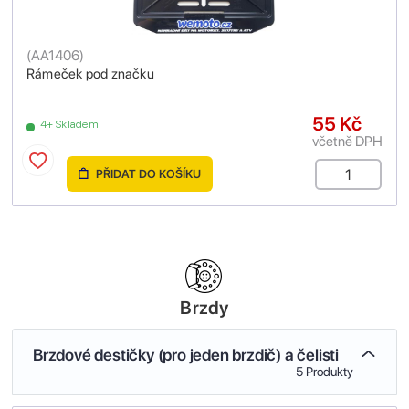
(
AA1406
)
Rámeček pod značku
55 Kč
4+ Skladem
včetně DPH
PŘIDAT DO KOŠÍKU
Brzdy
Brzdové destičky (pro jeden brzdič) a čelisti
5 Produkty