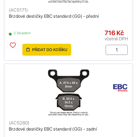
(
AC5171
)
Brzdové destičky EBC standard (GG) - přední
716 Kč
2 Skladem
včetně DPH
PŘIDAT DO KOŠÍKU
(
AC5280
)
Brzdové destičky EBC standard (GG) - zadní