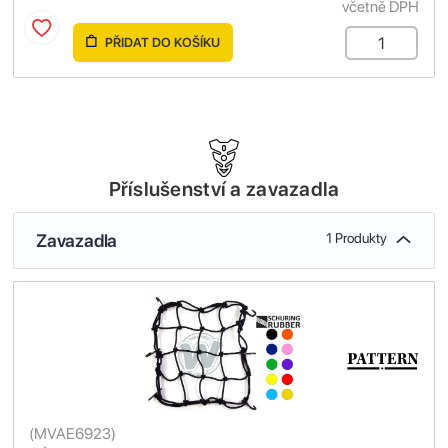
včetně DPH
PŘIDAT DO KOŠÍKU
Příslušenství a zavazadla
Zavazadla
1 Produkty
(
MVAE6923
)