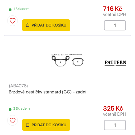
716 Kč
1 Skladem
včetně DPH
PŘIDAT DO KOŠÍKU
(
AB4076
)
Brzdové destičky standard (GG) - zadní
325 Kč
3 Skladem
včetně DPH
PŘIDAT DO KOŠÍKU