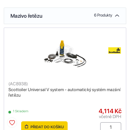
Mazivo řetězu
6 Produkty
(
AC8938
)
Scottoiler Universal V system - automatický systém mazání
řetězu
4,114 Kč
1 Skladem
včetně DPH
PŘIDAT DO KOŠÍKU