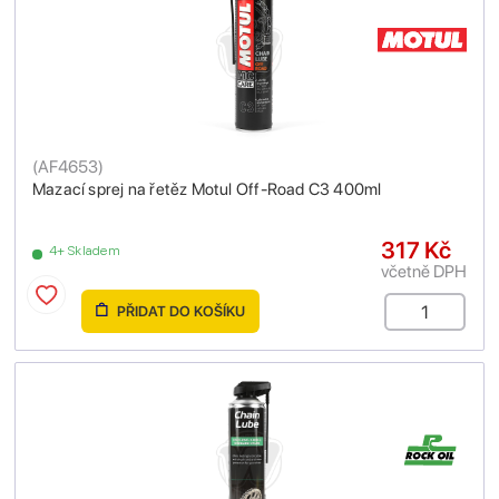
(
AF4653
)
Mazací sprej na řetěz Motul Off-Road C3 400ml
317 Kč
4+ Skladem
včetně DPH
PŘIDAT DO KOŠÍKU