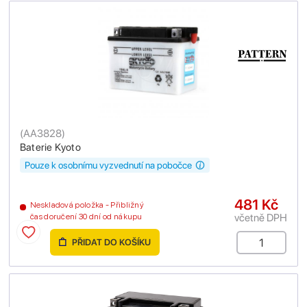
(
AA3828
)
Baterie Kyoto
Pouze k osobnímu vyzvednutí na pobočce
481 Kč
Neskladová položka - Přibližný
včetně DPH
čas doručení 30 dní od nákupu
PŘIDAT DO KOŠÍKU