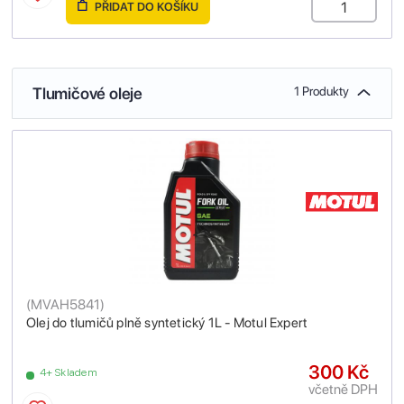
PŘIDAT DO KOŠÍKU
Tlumičové oleje
1 Produkty
(
MVAH5841
)
Olej do tlumičů plně syntetický 1L - Motul Expert
300 Kč
4+ Skladem
včetně DPH