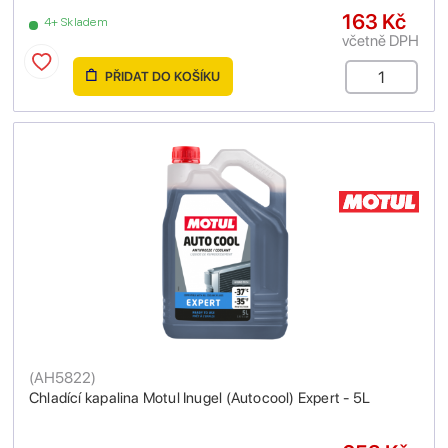
163 Kč
4+ Skladem
včetně DPH
PŘIDAT DO KOŠÍKU
(
AH5822
)
Chladící kapalina Motul Inugel (Autocool) Expert - 5L