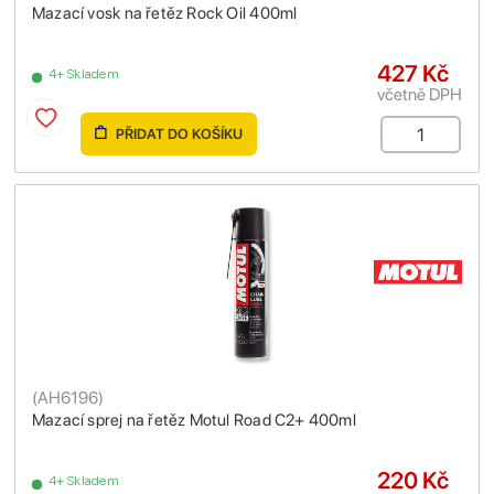
Mazací vosk na řetěz Rock Oil 400ml
427 Kč
4+ Skladem
včetně DPH
PŘIDAT DO KOŠÍKU
(
AH6196
)
Mazací sprej na řetěz Motul Road C2+ 400ml
220 Kč
4+ Skladem