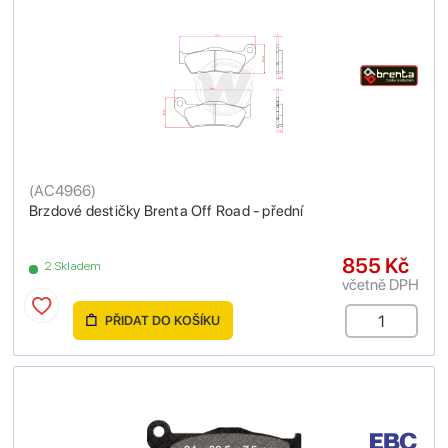
(
AC4966
)
Brzdové destičky Brenta Off Road - přední
855 Kč
2 Skladem
včetně DPH
PŘIDAT DO KOŠÍKU