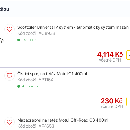
tězu
Scottoiler Universal V system - automatický systém mazání
Kód zboží :
AC8938
1 Skladem
4,114 Kč
včetně DPH
Čistící sprej na řetěz Motul C1 400ml
Kód zboží :
AB1154
4+ Skladem
230 Kč
včetně DPH
Mazací sprej na řetěz Motul Off-Road C3 400ml
Kód zboží :
AF4653