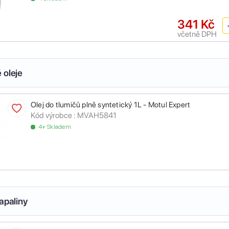
341 Kč
včetně DPH
 oleje
Olej do tlumičů plně syntetický 1L - Motul Expert
Kód výrobce :
MVAH5841
4+ Skladem
apaliny