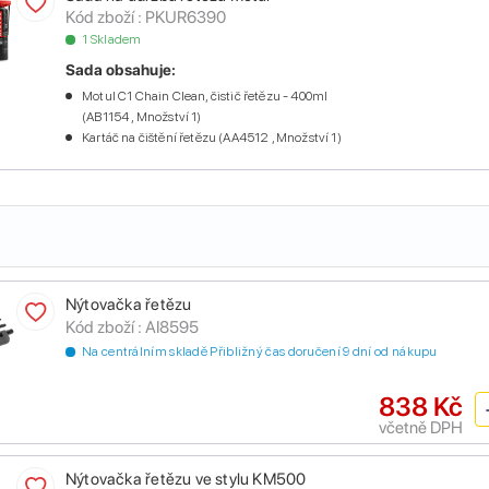
Kód zboží :
PKUR6390
1 Skladem
Sada obsahuje:
Motul C1 Chain Clean, čistič řetězu - 400ml
(AB1154 , Množství 1)
Kartáč na čištění řetězu (AA4512 , Množství 1)
Nýtovačka řetězu
Kód zboží :
AI8595
Na centrálním skladě Přibližný čas doručení 9 dní od nákupu
838 Kč
včetně DPH
Nýtovačka řetězu ve stylu KM500