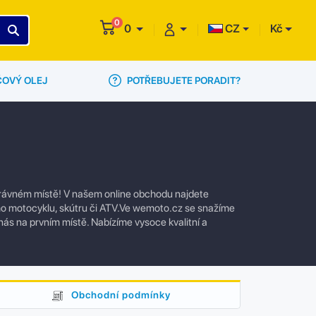
0
0
CZ
Kč
POTŘEBUJETE PORADIT?
ČOVÝ OLEJ
správném místě! V našem online obchodu najdete
eho motocyklu, skútru či ATV.Ve wemoto.cz se snažíme
 nás na prvním místě. Nabízíme vysoce kvalitní a
Obchodní podmínky