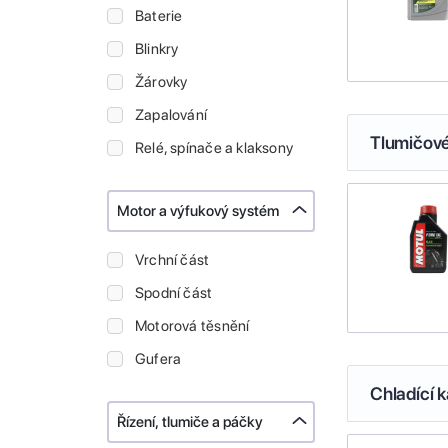
Baterie
Blinkry
Žárovky
Zapalování
Tlumičové
Relé, spínače a klaksony
Motor a výfukový systém
Vrchní část
Spodní část
Motorová těsnění
Gufera
Chladící k
Řízení, tlumiče a páčky