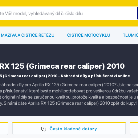
MAZIVA A ČISTIČE ŘETĚZU
ČISTIČE MOTOCYKLU
TLUMI
 RX 125 (Grimeca rear caliper) 2010
5 (Grimeca rear caliper) 2010 – Náhradní díly a příslušenství online
náhradní díly pro Aprilia RX 125 (Grimeca rear caliper) 2010? Jste na 
 a příslušenství, které byste mohli potřebovat pro veškerou údržbu vaš
originální díly se zaručenou kvalitou, protože kvalita a bezpečnost je u
ly. S námi dáte Aprilia RX 125 (Grimeca rear caliper) 2010 zpět do kupy!
Často kladené dotazy