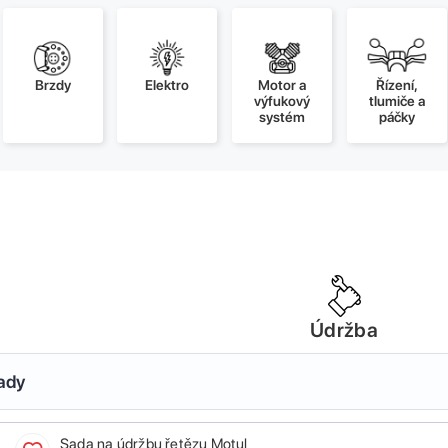
Brzdy
Elektro
Motor a
Řízení,
výfukový
tlumiče a
systém
páčky
Údržba
sady
Sada na údržbu řetězu Motul