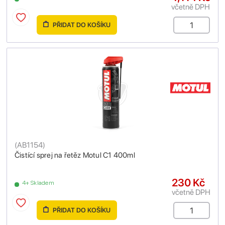
včetně DPH
PŘIDAT DO KOŠÍKU
(
AB1154
)
Čistící sprej na řetěz Motul C1 400ml
230 Kč
4+ Skladem
včetně DPH
PŘIDAT DO KOŠÍKU