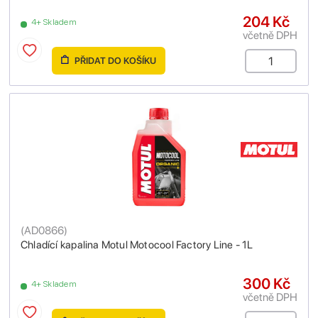
204 Kč
4+ Skladem
včetně DPH
PŘIDAT DO KOŠÍKU
(
AD0866
)
Chladící kapalina Motul Motocool Factory Line - 1L
300 Kč
4+ Skladem
včetně DPH