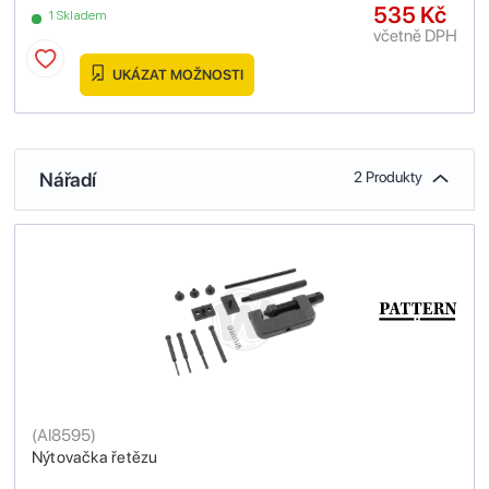
535 Kč
1 Skladem
včetně DPH
UKÁZAT MOŽNOSTI
Nářadí
2 Produkty
(
AI8595
)
Nýtovačka řetězu