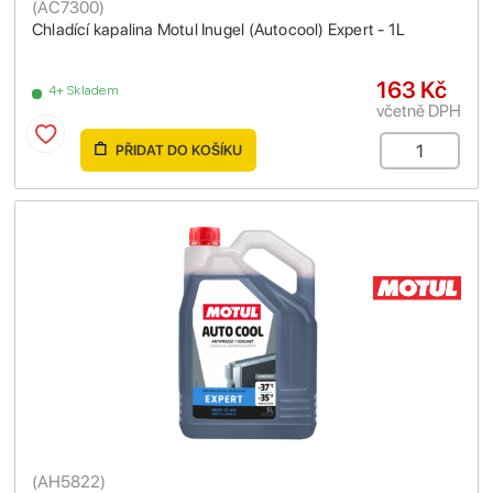
(
AC7300
)
Chladící kapalina Motul Inugel (Autocool) Expert - 1L
163 Kč
4+ Skladem
včetně DPH
PŘIDAT DO KOŠÍKU
(
AH5822
)