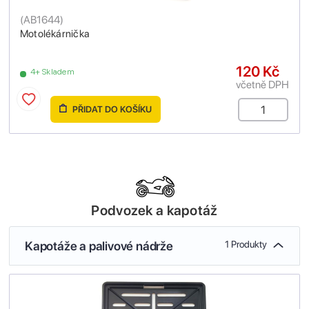
(
AB1644
)
Motolékárnička
120 Kč
4+ Skladem
včetně DPH
PŘIDAT DO KOŠÍKU
Podvozek a kapotáž
Kapotáže a palivové nádrže
1 Produkty