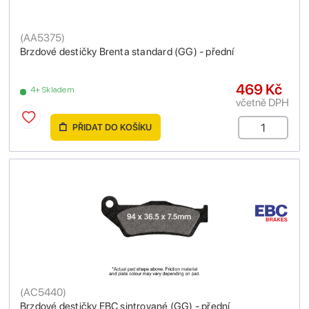
(
AA5375
)
Brzdové destičky Brenta standard (GG) - přední
469 Kč
4+ Skladem
včetně DPH
PŘIDAT DO KOŠÍKU
(
AC5440
)
Brzdové destičky EBC sintrované (GG) - přední