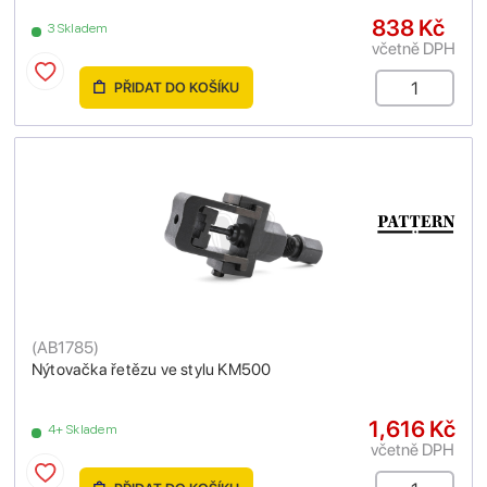
838 Kč
3 Skladem
včetně DPH
PŘIDAT DO KOŠÍKU
(
AB1785
)
Nýtovačka řetězu ve stylu KM500
1,616 Kč
4+ Skladem
včetně DPH