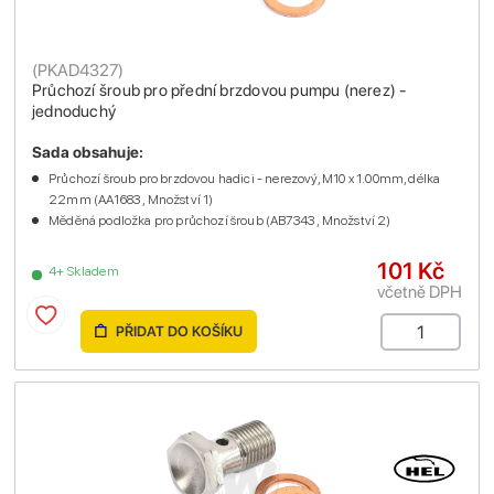
(
PKAD4327
)
Průchozí šroub pro přední brzdovou pumpu (nerez) -
jednoduchý
Sada obsahuje:
Průchozí šroub pro brzdovou hadici - nerezový, M10 x 1.00mm, délka
22mm (AA1683 , Množství 1)
Měděná podložka pro průchozí šroub (AB7343 , Množství 2)
101 Kč
4+ Skladem
včetně DPH
PŘIDAT DO KOŠÍKU