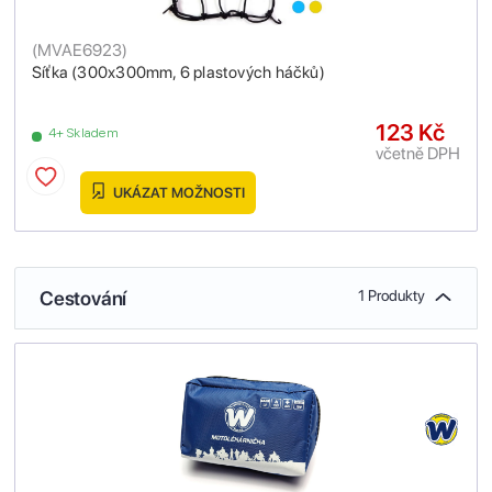
(
MVAE6923
)
Síťka (300x300mm, 6 plastových háčků)
123 Kč
4+ Skladem
včetně DPH
UKÁZAT MOŽNOSTI
Cestování
1 Produkty