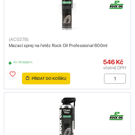
(
AC0278
)
Mazací sprej na řetěz Rock Oil Professional 600ml
546 Kč
4+ Skladem
včetně DPH
PŘIDAT DO KOŠÍKU