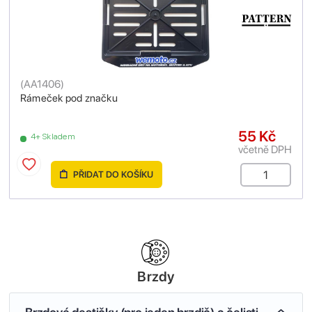
(
AA1406
)
Rámeček pod značku
55 Kč
4+ Skladem
včetně DPH
PŘIDAT DO KOŠÍKU
Brzdy