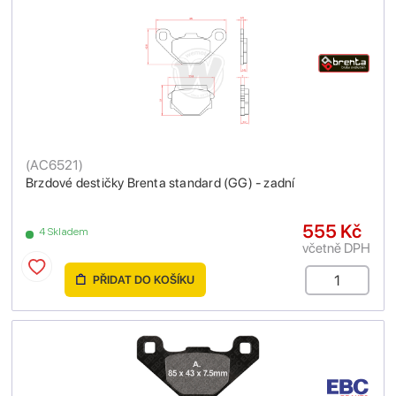
(
AC6521
)
Brzdové destičky Brenta standard (GG) - zadní
555 Kč
4 Skladem
včetně DPH
PŘIDAT DO KOŠÍKU