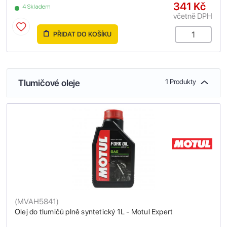
341 Kč
4 Skladem
včetně DPH
PŘIDAT DO KOŠÍKU
Tlumičové oleje
1 Produkty
(
MVAH5841
)
Olej do tlumičů plně syntetický 1L - Motul Expert