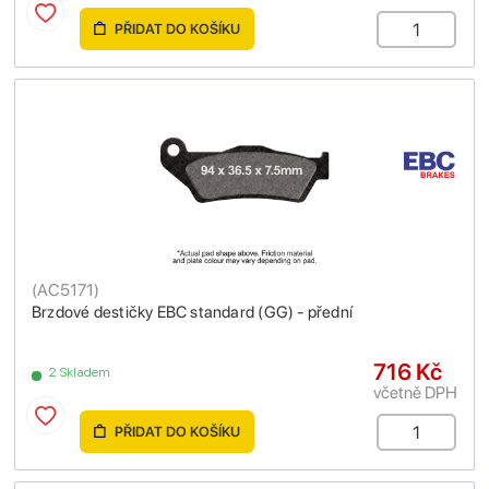
PŘIDAT DO KOŠÍKU
(
AC5171
)
Brzdové destičky EBC standard (GG) - přední
716 Kč
2 Skladem
včetně DPH
PŘIDAT DO KOŠÍKU