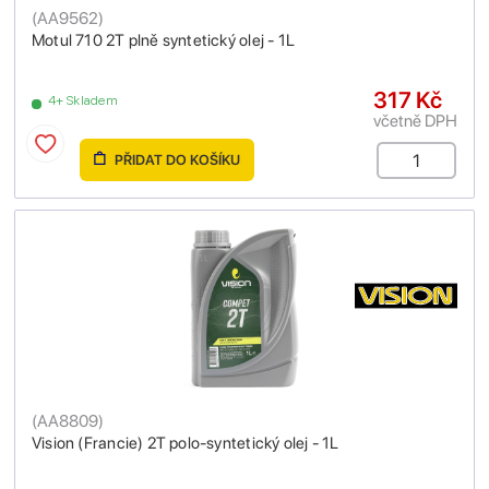
(
AA9562
)
Motul 710 2T plně syntetický olej - 1L
317 Kč
4+ Skladem
včetně DPH
PŘIDAT DO KOŠÍKU
(
AA8809
)
Vision (Francie) 2T polo-syntetický olej - 1L