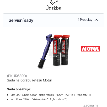
Údržba
Servisní sady
1 Produkty
(
PKUR6390
)
Sada na údržbu řetězu Motul
Sada obsahuje:
Motul C1 Chain Clean, čistič řetězu - 400ml (AB1154 , Množství 1)
Kartáč na čištění řetězu (AA4512 , Množství 1)
Začíná na