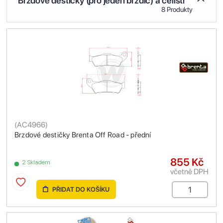
Brzdové destičky (pro jeden brzdič) a čelisti
8 Produkty
(
AC4966
)
Brzdové destičky Brenta Off Road - přední
855 Kč
2 Skladem
včetně DPH
PŘIDAT DO KOŠÍKU