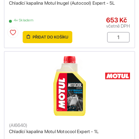
Chladící kapalina Motul Inugel (Autocool) Expert - 5L
653 Kč
4+ Skladem
včetně DPH
PŘIDAT DO KOŠÍKU
(
AI6640
)
Chladící kapalina Motul Motocool Expert - 1L