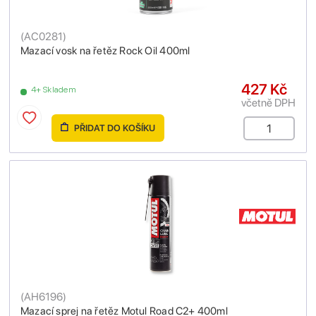
(
AC0281
)
Mazací vosk na řetěz Rock Oil 400ml
427 Kč
4+ Skladem
včetně DPH
PŘIDAT DO KOŠÍKU
(
AH6196
)
Mazací sprej na řetěz Motul Road C2+ 400ml