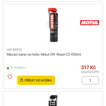
(
AF4653
)
Mazací sprej na řetěz Motul Off-Road C3 400ml
317 Kč
4+ Skladem
včetně DPH
PŘIDAT DO KOŠÍKU