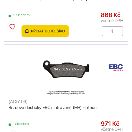
868 Kč
2 Skladem
včetně DPH
PŘIDAT DO KOŠÍKU
(
AC5109
)
Brzdové destičky EBC sintrované (HH) - přední
971 Kč
1 Skladem
včetně DPH