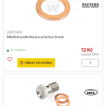
(
AB7343
)
Měděná podložka pro průchozí šroub
12 Kč
4+ Skladem
včetně DPH
PŘIDAT DO KOŠÍKU