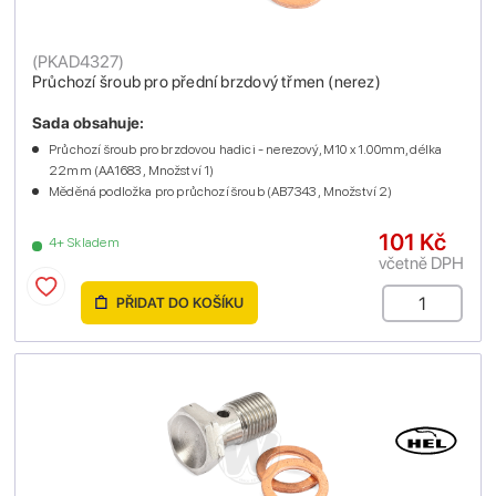
(
PKAD4327
)
Průchozí šroub pro přední brzdový třmen (nerez)
Sada obsahuje:
Průchozí šroub pro brzdovou hadici - nerezový, M10 x 1.00mm, délka
22mm (AA1683 , Množství 1)
Měděná podložka pro průchozí šroub (AB7343 , Množství 2)
101 Kč
4+ Skladem
včetně DPH
PŘIDAT DO KOŠÍKU