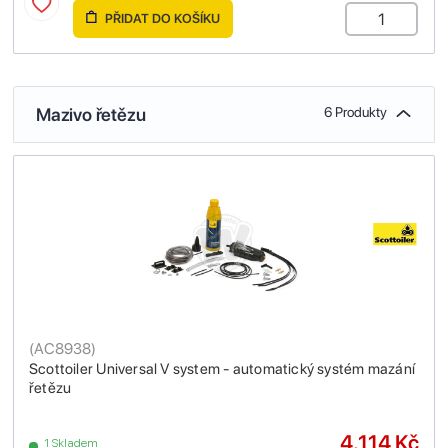
PŘIDAT DO KOŠÍKU
Mazivo řetězu
6 Produkty
(
AC8938
)
Scottoiler Universal V system - automatický systém mazání
řetězu
4,114 Kč
1 Skladem