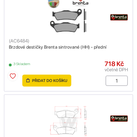
(
AC6484
)
Brzdové destičky Brenta sintrované (HH) - přední
718 Kč
3 Skladem
včetně DPH
PŘIDAT DO KOŠÍKU