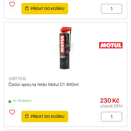
PŘIDAT DO KOŠÍKU
(
AB1154
)
Čistící sprej na řetěz Motul C1 400ml
230 Kč
4+ Skladem
včetně DPH
PŘIDAT DO KOŠÍKU