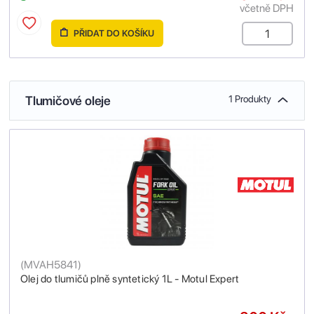
včetně DPH
PŘIDAT DO KOŠÍKU
Tlumičové oleje
1 Produkty
(
MVAH5841
)
Olej do tlumičů plně syntetický 1L - Motul Expert