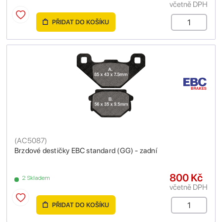
včetně DPH
PŘIDAT DO KOŠÍKU
(
AC5087
)
Brzdové destičky EBC standard (GG) - zadní
800 Kč
2 Skladem
včetně DPH
PŘIDAT DO KOŠÍKU