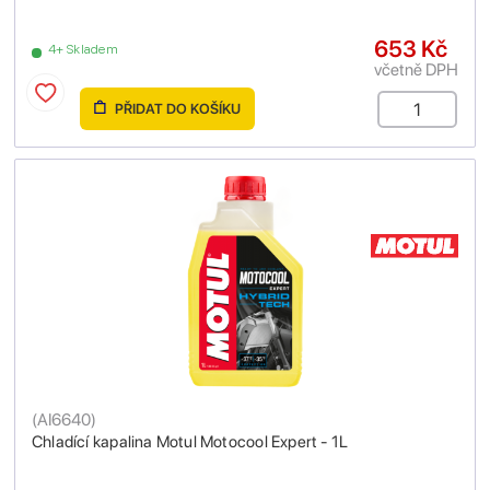
653 Kč
4+ Skladem
včetně DPH
PŘIDAT DO KOŠÍKU
(
AI6640
)
Chladící kapalina Motul Motocool Expert - 1L