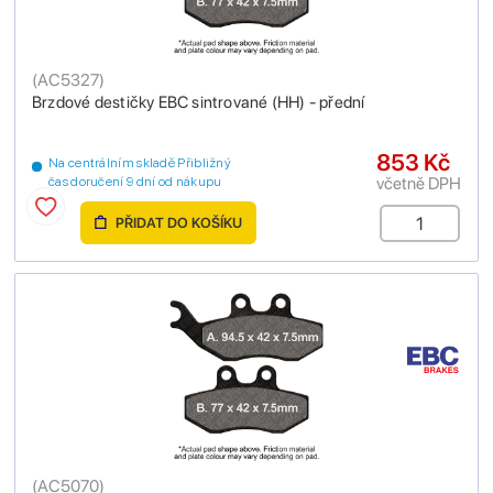
(
AC5327
)
Brzdové destičky EBC sintrované (HH) - přední
853 Kč
Na centrálním skladě Přibližný
včetně DPH
čas doručení 9 dní od nákupu
PŘIDAT DO KOŠÍKU
(
AC5070
)