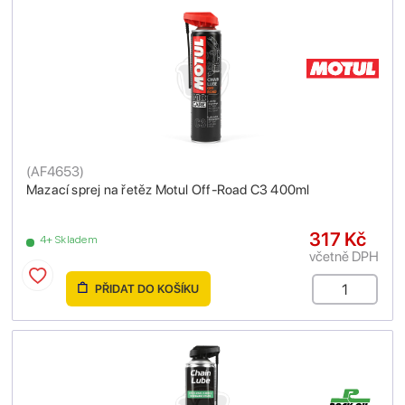
(
AF4653
)
Mazací sprej na řetěz Motul Off-Road C3 400ml
317 Kč
4+ Skladem
včetně DPH
PŘIDAT DO KOŠÍKU