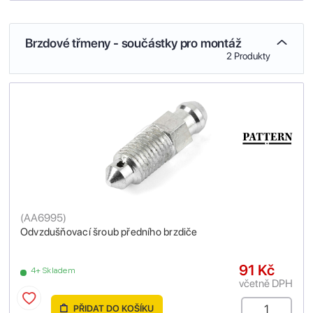
Brzdové třmeny - součástky pro montáž
2 Produkty
(
AA6995
)
Odvzdušňovací šroub předního brzdiče
91 Kč
4+ Skladem
včetně DPH
PŘIDAT DO KOŠÍKU