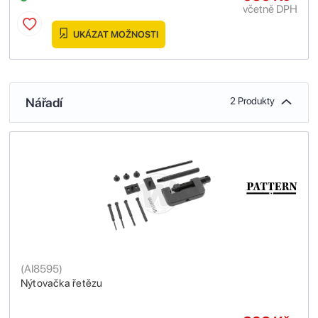
včetně DPH
UKÁZAT MOŽNOSTI
Nářadí
2 Produkty
(
AI8595
)
Nýtovačka řetězu