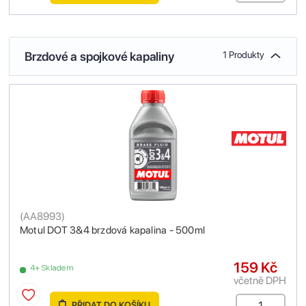
Brzdové a spojkové kapaliny
1 Produkty
(
AA8993
)
Motul DOT 3&4 brzdová kapalina - 500ml
159 Kč
4+ Skladem
včetně DPH
PŘIDAT DO KOŠÍKU