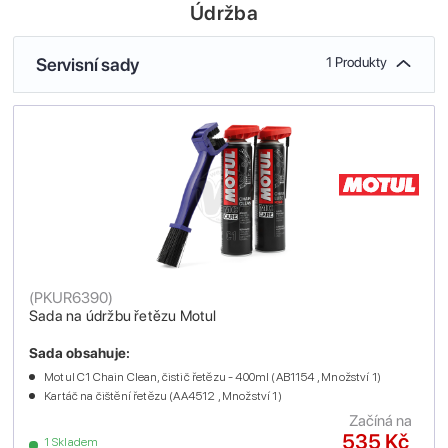
Údržba
Servisní sady
1 Produkty
(
PKUR6390
)
Sada na údržbu řetězu Motul
Sada obsahuje:
Motul C1 Chain Clean, čistič řetězu - 400ml (AB1154 , Množství 1)
Kartáč na čištění řetězu (AA4512 , Množství 1)
Začíná na
535 Kč
1 Skladem