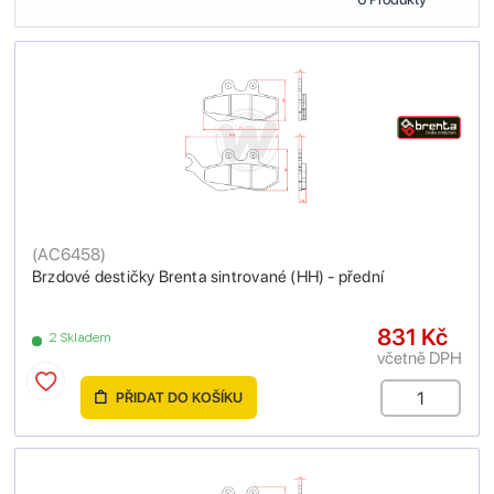
(
AC6458
)
Brzdové destičky Brenta sintrované (HH) - přední
831 Kč
2 Skladem
včetně DPH
PŘIDAT DO KOŠÍKU