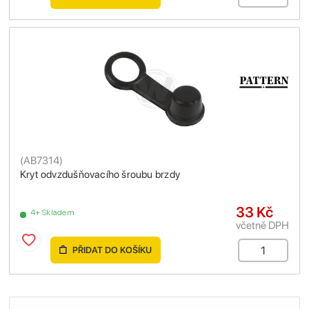
(
AB7314
)
Kryt odvzdušňovacího šroubu brzdy
33 Kč
4+ Skladem
včetně DPH
PŘIDAT DO KOŠÍKU