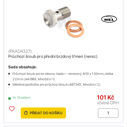
(
PKAD4327
)
Průchozí šroub pro přední brzdový třmen (nerez)
Sada obsahuje:
Průchozí šroub pro brzdovou hadici - nerezový, M10 x 1.00mm, délka
22mm (AA1683 , Množství 1)
Měděná podložka pro průchozí šroub (AB7343 , Množství 2)
101 Kč
4+ Skladem
včetně DPH
PŘIDAT DO KOŠÍKU