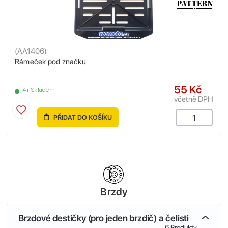
(
AA1406
)
Rámeček pod značku
55 Kč
4+ Skladem
včetně DPH
PŘIDAT DO KOŠÍKU
Brzdy
Brzdové destičky (pro jeden brzdič) a čelisti
6 Produkty