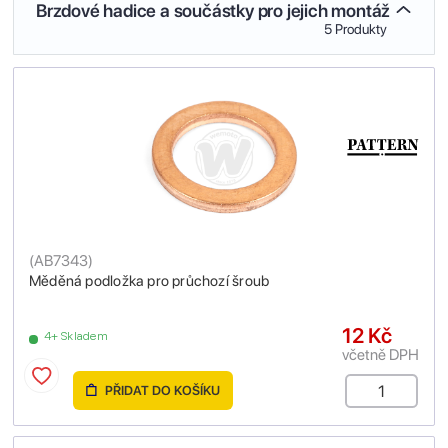
Brzdové hadice a součástky pro jejich montáž
5 Produkty
(
AB7343
)
Měděná podložka pro průchozí šroub
12 Kč
4+ Skladem
včetně DPH
PŘIDAT DO KOŠÍKU