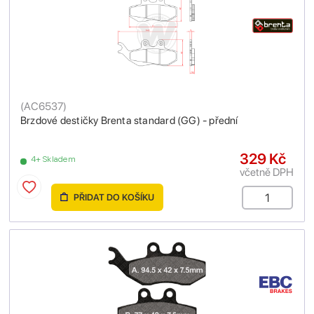
(
AC6537
)
Brzdové destičky Brenta standard (GG) - přední
329 Kč
4+ Skladem
včetně DPH
PŘIDAT DO KOŠÍKU