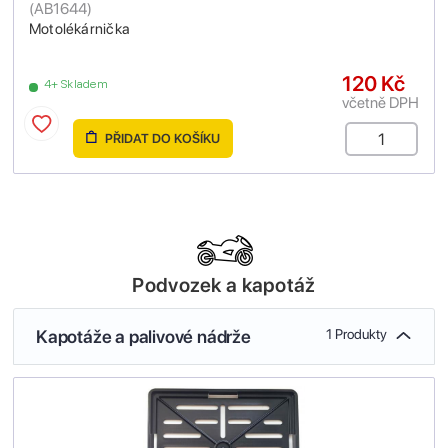
(
AB1644
)
Motolékárnička
120 Kč
4+ Skladem
včetně DPH
PŘIDAT DO KOŠÍKU
Podvozek a kapotáž
Kapotáže a palivové nádrže
1 Produkty