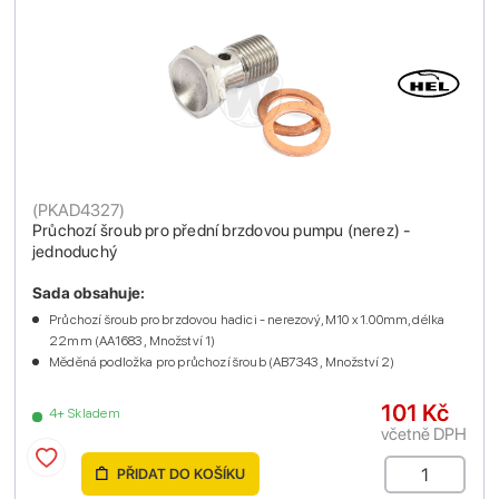
(
PKAD4327
)
Průchozí šroub pro přední brzdovou pumpu (nerez) -
jednoduchý
Sada obsahuje:
Průchozí šroub pro brzdovou hadici - nerezový, M10 x 1.00mm, délka
22mm (AA1683 , Množství 1)
Měděná podložka pro průchozí šroub (AB7343 , Množství 2)
101 Kč
4+ Skladem
včetně DPH
PŘIDAT DO KOŠÍKU