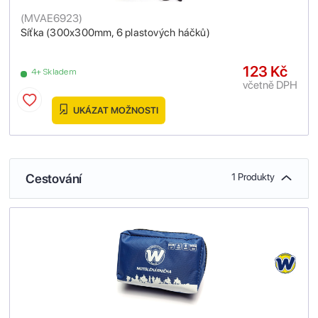
(
MVAE6923
)
Síťka (300x300mm, 6 plastových háčků)
123 Kč
4+ Skladem
včetně DPH
UKÁZAT MOŽNOSTI
Cestování
1 Produkty