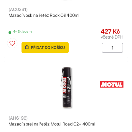
(
AC0281
)
Mazací vosk na řetěz Rock Oil 400ml
427 Kč
4+ Skladem
včetně DPH
PŘIDAT DO KOŠÍKU
(
AH6196
)
Mazací sprej na řetěz Motul Road C2+ 400ml