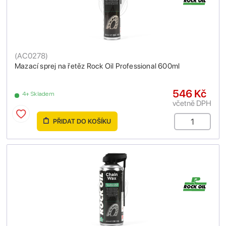
(
AC0278
)
Mazací sprej na řetěz Rock Oil Professional 600ml
546 Kč
4+ Skladem
včetně DPH
PŘIDAT DO KOŠÍKU