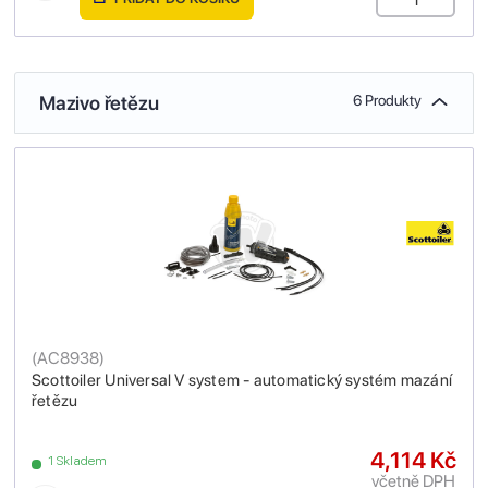
Mazivo řetězu
6 Produkty
(
AC8938
)
Scottoiler Universal V system - automatický systém mazání
řetězu
4,114 Kč
1 Skladem
včetně DPH