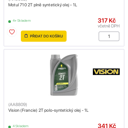
Motul 710 2T plně syntetický olej - 1L
317 Kč
4+ Skladem
včetně DPH
PŘIDAT DO KOŠÍKU
(
AA8809
)
Vision (Francie) 2T polo-syntetický olej - 1L
341 Kč
4 Skladem