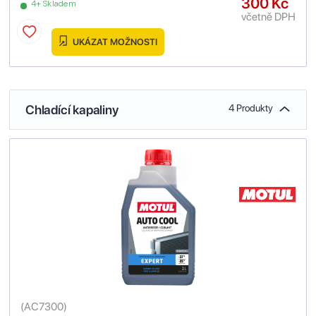
300 Kč
4+ Skladem
včetně DPH
UKÁZAT MOŽNOSTI
Chladící kapaliny
4 Produkty
(
AC7300
)