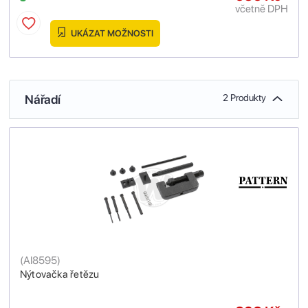
včetně DPH
UKÁZAT MOŽNOSTI
Nářadí
2 Produkty
(
AI8595
)
Nýtovačka řetězu