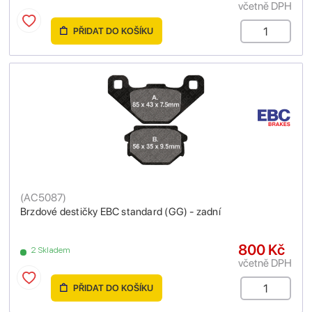
včetně DPH
PŘIDAT DO KOŠÍKU
(
AC5087
)
Brzdové destičky EBC standard (GG) - zadní
800 Kč
2 Skladem
včetně DPH
PŘIDAT DO KOŠÍKU