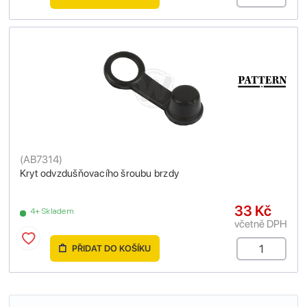
(
AB7314
)
Kryt odvzdušňovacího šroubu brzdy
33 Kč
4+ Skladem
včetně DPH
PŘIDAT DO KOŠÍKU