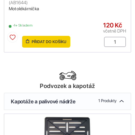
(
AB1644
)
Motolékárnička
120 Kč
4+ Skladem
včetně DPH
PŘIDAT DO KOŠÍKU
Podvozek a kapotáž
Kapotáže a palivové nádrže
1 Produkty