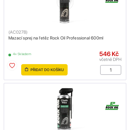
(
AC0278
)
Mazací sprej na řetěz Rock Oil Professional 600ml
546 Kč
4+ Skladem
včetně DPH
PŘIDAT DO KOŠÍKU