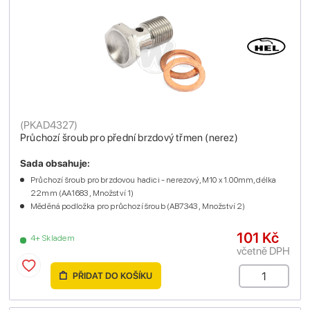
(
PKAD4327
)
Průchozí šroub pro přední brzdový třmen (nerez)
Sada obsahuje:
Průchozí šroub pro brzdovou hadici - nerezový, M10 x 1.00mm, délka
22mm (AA1683 , Množství 1)
Měděná podložka pro průchozí šroub (AB7343 , Množství 2)
101 Kč
4+ Skladem
včetně DPH
PŘIDAT DO KOŠÍKU