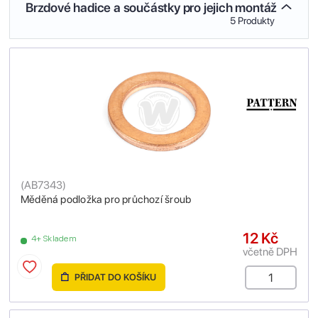
Brzdové hadice a součástky pro jejich montáž
5 Produkty
(
AB7343
)
Měděná podložka pro průchozí šroub
12 Kč
4+ Skladem
včetně DPH
PŘIDAT DO KOŠÍKU