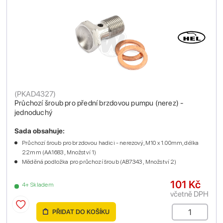
(
PKAD4327
)
Průchozí šroub pro přední brzdovou pumpu (nerez) -
jednoduchý
Sada obsahuje:
Průchozí šroub pro brzdovou hadici - nerezový, M10 x 1.00mm, délka
22mm (AA1683 , Množství 1)
Měděná podložka pro průchozí šroub (AB7343 , Množství 2)
101 Kč
4+ Skladem
včetně DPH
PŘIDAT DO KOŠÍKU