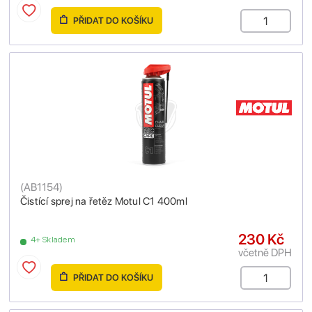
PŘIDAT DO KOŠÍKU
(
AB1154
)
Čistící sprej na řetěz Motul C1 400ml
230 Kč
4+ Skladem
včetně DPH
PŘIDAT DO KOŠÍKU