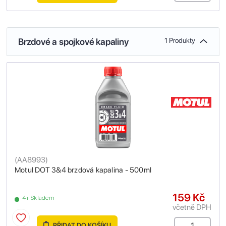
Brzdové a spojkové kapaliny
1 Produkty
(
AA8993
)
Motul DOT 3&4 brzdová kapalina - 500ml
159 Kč
4+ Skladem
včetně DPH
PŘIDAT DO KOŠÍKU