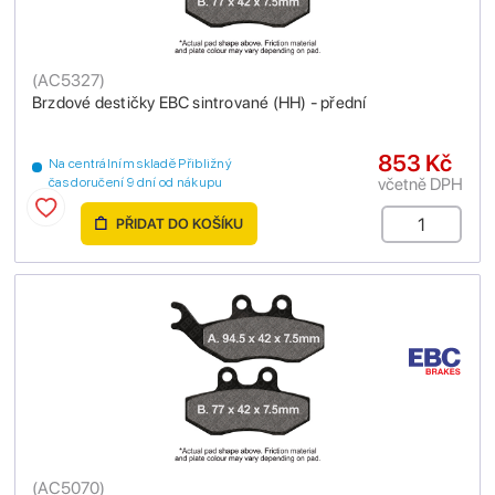
(
AC5327
)
Brzdové destičky EBC sintrované (HH) - přední
853 Kč
Na centrálním skladě Přibližný
včetně DPH
čas doručení 9 dní od nákupu
PŘIDAT DO KOŠÍKU
(
AC5070
)