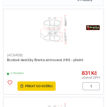
(
AC6458
)
Brzdové destičky Brenta sintrované (HH) - přední
831 Kč
2 Skladem
včetně DPH
PŘIDAT DO KOŠÍKU