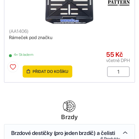
(
AA1406
)
Rámeček pod značku
55 Kč
4+ Skladem
včetně DPH
PŘIDAT DO KOŠÍKU
Brzdy
Brzdové destičky (pro jeden brzdič) a čelisti
6 Produkty