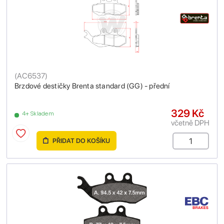
(
AC6537
)
Brzdové destičky Brenta standard (GG) - přední
329 Kč
4+ Skladem
včetně DPH
PŘIDAT DO KOŠÍKU