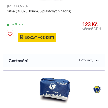
(
MVAE6923
)
Síťka (300x300mm, 6 plastových háčků)
123 Kč
4+ Skladem
včetně DPH
UKÁZAT MOŽNOSTI
Cestování
1 Produkty