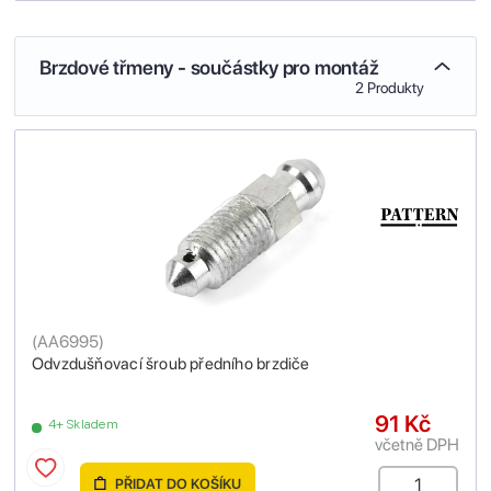
Brzdové třmeny - součástky pro montáž
2 Produkty
(
AA6995
)
Odvzdušňovací šroub předního brzdiče
91 Kč
4+ Skladem
včetně DPH
PŘIDAT DO KOŠÍKU