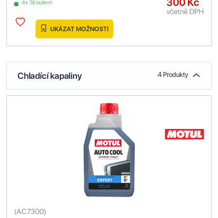
300 Kč
4+ Skladem
včetně DPH
UKÁZAT MOŽNOSTI
Chladící kapaliny
4 Produkty
(
AC7300
)