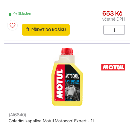
653 Kč
4+ Skladem
včetně DPH
PŘIDAT DO KOŠÍKU
(
AI6640
)
Chladící kapalina Motul Motocool Expert - 1L