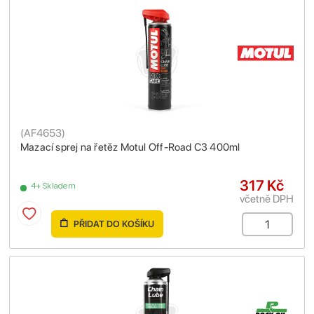
(
AF4653
)
Mazací sprej na řetěz Motul Off-Road C3 400ml
317 Kč
4+ Skladem
včetně DPH
PŘIDAT DO KOŠÍKU