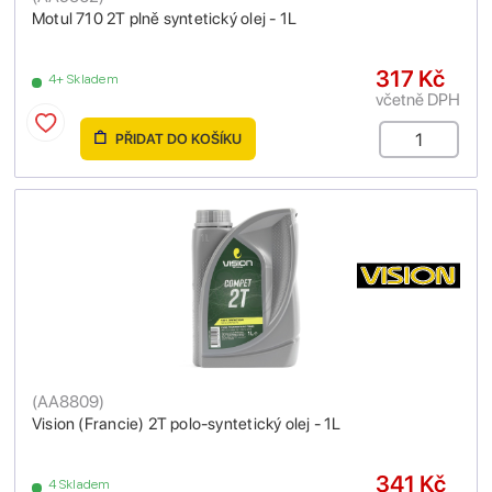
Motul 710 2T plně syntetický olej - 1L
317 Kč
4+ Skladem
včetně DPH
PŘIDAT DO KOŠÍKU
(
AA8809
)
Vision (Francie) 2T polo-syntetický olej - 1L
341 Kč
4 Skladem