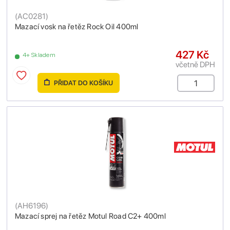
(
AC0281
)
Mazací vosk na řetěz Rock Oil 400ml
427 Kč
4+ Skladem
včetně DPH
PŘIDAT DO KOŠÍKU
(
AH6196
)
Mazací sprej na řetěz Motul Road C2+ 400ml