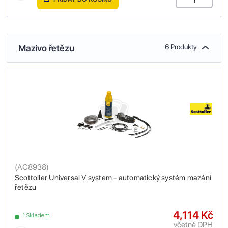
Mazivo řetězu
6 Produkty
(
AC8938
)
Scottoiler Universal V system - automatický systém mazání
řetězu
4,114 Kč
1 Skladem
včetně DPH