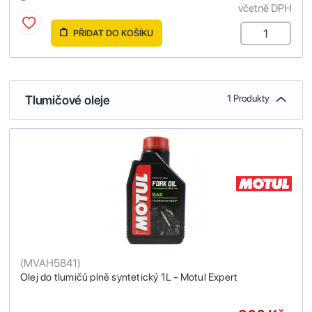
včetně DPH
PŘIDAT DO KOŠÍKU
Tlumičové oleje
1 Produkty
(
MVAH5841
)
Olej do tlumičů plně syntetický 1L - Motul Expert