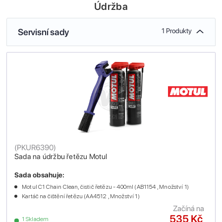
Údržba
Servisní sady
1 Produkty
(
PKUR6390
)
Sada na údržbu řetězu Motul
Sada obsahuje:
Motul C1 Chain Clean, čistič řetězu - 400ml (AB1154 , Množství 1)
Kartáč na čištění řetězu (AA4512 , Množství 1)
Začíná na
535 Kč
1 Skladem