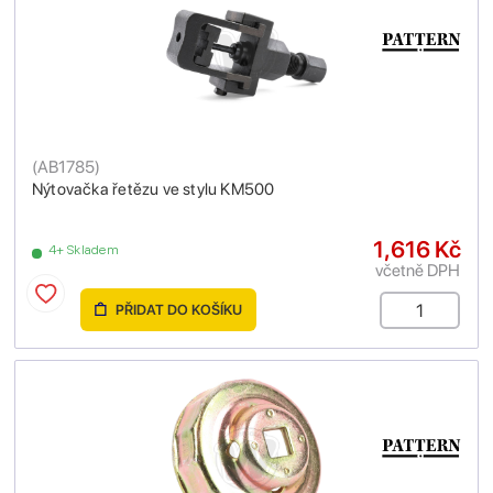
(
AB1785
)
Nýtovačka řetězu ve stylu KM500
1,616 Kč
4+ Skladem
včetně DPH
PŘIDAT DO KOŠÍKU