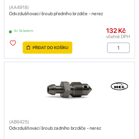
(
AA4918
)
Odvzdušňovací šroub předního brzdiče - nerez
132 Kč
4+ Skladem
včetně DPH
PŘIDAT DO KOŠÍKU
(
AB6425
)
Odvzdušňovací šroub zadního brzdiče - nerez