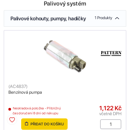
Palivový systém
Palivové kohouty, pumpy, hadičky
1 Produkty
(
AC4837
)
Benzínová pumpa
1,122 Kč
Neskladová položka - Přibližný
včetně DPH
čas doručení 8 dní od nákupu
PŘIDAT DO KOŠÍKU