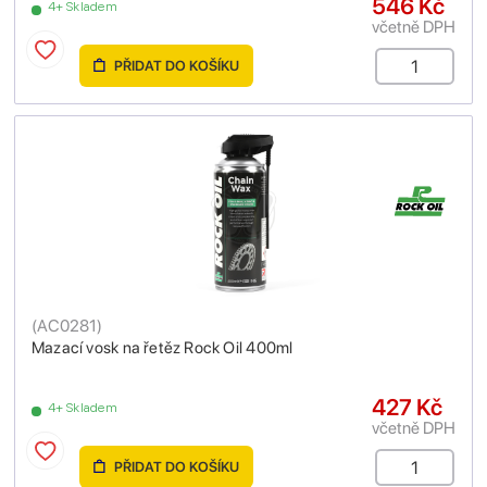
546 Kč
4+ Skladem
včetně DPH
PŘIDAT DO KOŠÍKU
(
AC0281
)
Mazací vosk na řetěz Rock Oil 400ml
427 Kč
4+ Skladem
včetně DPH
PŘIDAT DO KOŠÍKU