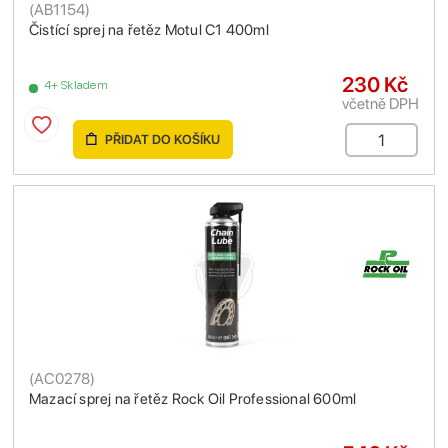
(
AB1154
)
Čistící sprej na řetěz Motul C1 400ml
230 Kč
4+ Skladem
včetně DPH
PŘIDAT DO KOŠÍKU
(
AC0278
)
Mazací sprej na řetěz Rock Oil Professional 600ml