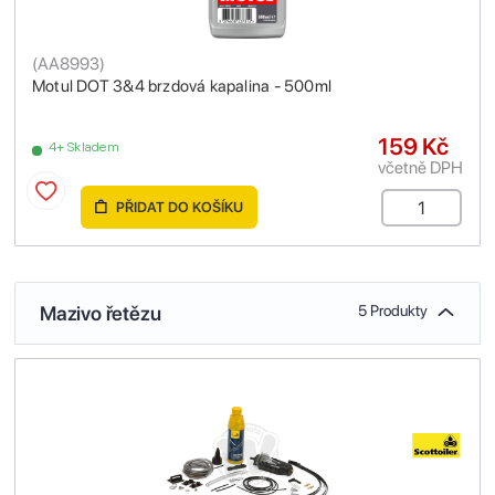
(
AA8993
)
Motul DOT 3&4 brzdová kapalina - 500ml
159 Kč
4+ Skladem
včetně DPH
PŘIDAT DO KOŠÍKU
Mazivo řetězu
5 Produkty