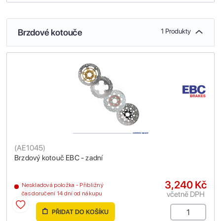
Brzdové kotouče
1 Produkty
(
AE1045
)
Brzdový kotouč EBC - zadní
3,240 Kč
Neskladová položka - Přibližný
včetně DPH
čas doručení 14 dní od nákupu
PŘIDAT DO KOŠÍKU