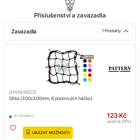
Příslušenství a zavazadla
Zavazadla
1 Produkty
(
MVAE6923
)
Síťka (300x300mm, 6 plastových háčků)
123 Kč
4+ Skladem
včetně DPH
UKÁZAT MOŽNOSTI