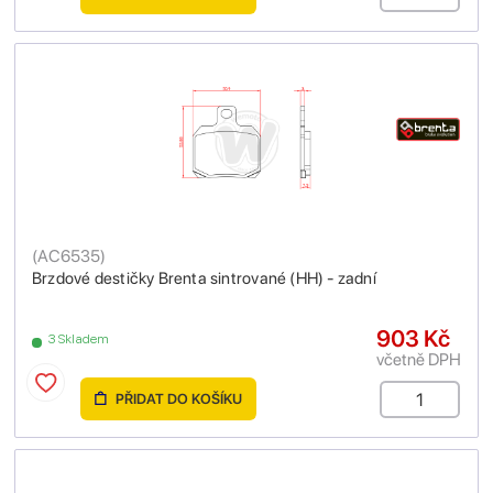
(
AC6535
)
Brzdové destičky Brenta sintrované (HH) - zadní
903 Kč
3 Skladem
včetně DPH
PŘIDAT DO KOŠÍKU