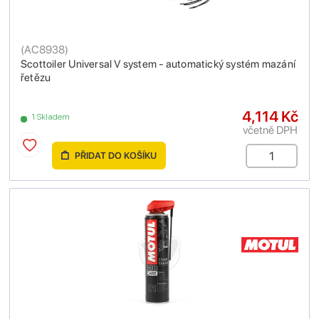
(
AC8938
)
Scottoiler Universal V system - automatický systém mazání
řetězu
4,114 Kč
1 Skladem
včetně DPH
PŘIDAT DO KOŠÍKU