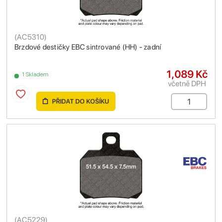
(
AC5310
)
Brzdové destičky EBC sintrované (HH) - zadní
1,089 Kč
1 Skladem
včetně DPH
PŘIDAT DO KOŠÍKU
(
AC5229
)