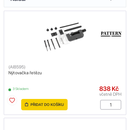
(
AI8595
)
Nýtovačka řetězu
838 Kč
3 Skladem
včetně DPH
PŘIDAT DO KOŠÍKU