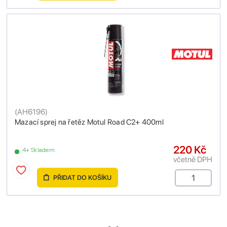
(
AH6196
)
Mazací sprej na řetěz Motul Road C2+ 400ml
220 Kč
4+ Skladem
včetně DPH
PŘIDAT DO KOŠÍKU