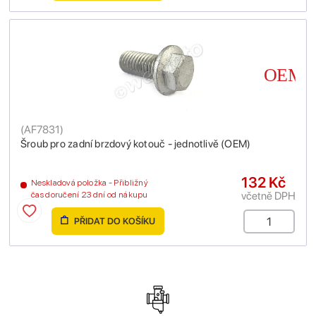
(
AF7831
)
Šroub pro zadní brzdový kotouč - jednotlivě (OEM)
132 Kč
Neskladová položka - Přibližný
včetně DPH
čas doručení 23 dní od nákupu
PŘIDAT DO KOŠÍKU