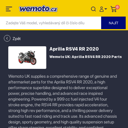
0
Zpět
Aprilia RSV4 RR 2020
Wemoto UK: Aprilia RSV4 RR 2020 Parts
Wemoto UK supplies a comprehensive range of genuine and
aftermarket parts for the Aprilia RSV4 RR 2020, a high
performance superbike designed to deliver exceptional
power, precise handling, and advanced race inspired
engineering. Powered by a 999 cc fuel injected V4 four
stroke engine, the RSV4 RR provides rapid acceleration,
strong high rev performance, and a thrilling power delivery
suited to fast road riding and track use. Its advanced chassis
design, sporty geometry, and high quality suspension setup
offer sharp steering, excellent stability, and confident