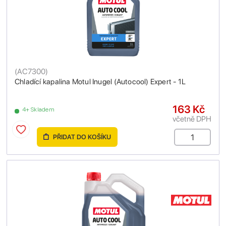
(
AC7300
)
Chladící kapalina Motul Inugel (Autocool) Expert - 1L
163 Kč
4+ Skladem
včetně DPH
PŘIDAT DO KOŠÍKU