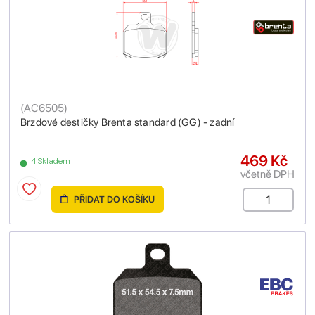
(
AC6505
)
Brzdové destičky Brenta standard (GG) - zadní
469 Kč
4 Skladem
včetně DPH
PŘIDAT DO KOŠÍKU