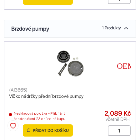
Brzdové pumpy
1 Produkty
(
AI3665
)
Víčko nádržky přední brzdové pumpy
2,089 Kč
Neskladová položka - Přibližný
včetně DPH
čas doručení 23 dní od nákupu
PŘIDAT DO KOŠÍKU