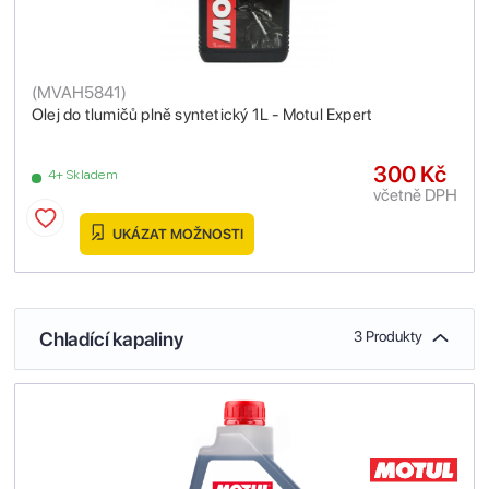
(
MVAH5841
)
Olej do tlumičů plně syntetický 1L - Motul Expert
300 Kč
4+ Skladem
včetně DPH
UKÁZAT MOŽNOSTI
Chladící kapaliny
3 Produkty