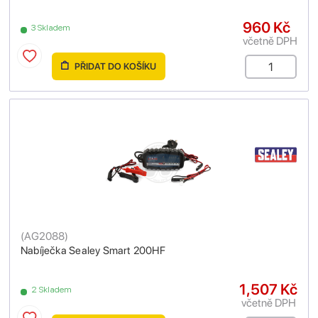
960 Kč
3 Skladem
včetně DPH
PŘIDAT DO KOŠÍKU
(
AG2088
)
Nabíječka Sealey Smart 200HF
1,507 Kč
2 Skladem
včetně DPH