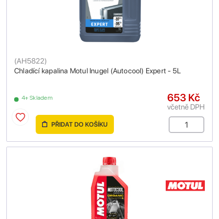
(
AH5822
)
Chladící kapalina Motul Inugel (Autocool) Expert - 5L
653 Kč
4+ Skladem
včetně DPH
PŘIDAT DO KOŠÍKU