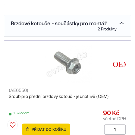
Brzdové kotouče - součástky pro montáž
2 Produkty
(
AE6550
)
Šroub pro přední brzdový kotouč - jednotlivě (OEM)
90 Kč
1 Skladem
včetně DPH
PŘIDAT DO KOŠÍKU