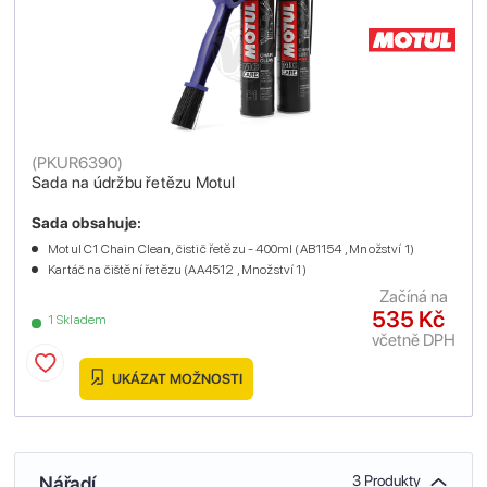
(
PKUR6390
)
Sada na údržbu řetězu Motul
Sada obsahuje:
Motul C1 Chain Clean, čistič řetězu - 400ml (AB1154 , Množství 1)
Kartáč na čištění řetězu (AA4512 , Množství 1)
Začíná na
535 Kč
1 Skladem
včetně DPH
UKÁZAT MOŽNOSTI
Nářadí
3 Produkty