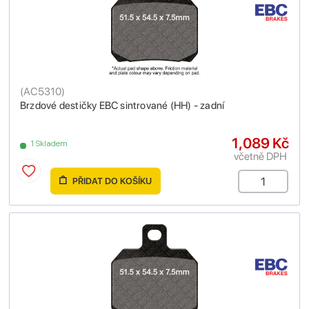
(
AC5310
)
Brzdové destičky EBC sintrované (HH) - zadní
1,089 Kč
1 Skladem
včetně DPH
PŘIDAT DO KOŠÍKU