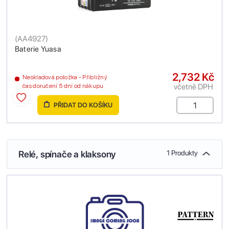
(
AA4927
)
Baterie Yuasa
2,732 Kč
Neskladová položka - Přibližný
včetně DPH
čas doručení 5 dní od nákupu
PŘIDAT DO KOŠÍKU
Relé, spínače a klaksony
1 Produkty