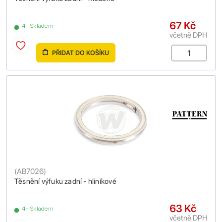
67 Kč
4+ Skladem
včetně DPH
PŘIDAT DO KOŠÍKU
(
AB7026
)
Těsnění výfuku zadní - hliníkové
63 Kč
4+ Skladem
včetně DPH