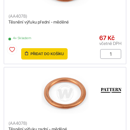
(
AA4078
)
Těsnění výfuku přední - měděné
67 Kč
4+ Skladem
včetně DPH
PŘIDAT DO KOŠÍKU
(
AA4078
)
Těsnění výfuku zadní - měděné