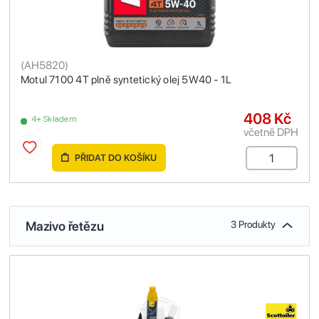
(
AH5820
)
Motul 7100 4T plně syntetický olej 5W40 - 1L
408 Kč
4+ Skladem
včetně DPH
PŘIDAT DO KOŠÍKU
Mazivo řetězu
3 Produkty