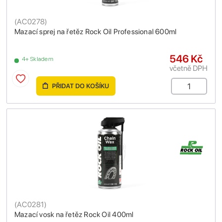
(
AC0278
)
Mazací sprej na řetěz Rock Oil Professional 600ml
546 Kč
4+ Skladem
včetně DPH
PŘIDAT DO KOŠÍKU
(
AC0281
)
Mazací vosk na řetěz Rock Oil 400ml