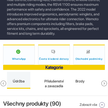
and multiple riding modes, the RSV4 1100 ensures maximum
performance with safety and confidence. The 2022 model
introduces improved ergonomics, aerodynamic winglets, and
advanced electronics for ultimate rider connection. Wemoto
offers premium components including filters, brake pads,
service kits, chains, and sprockets, all engineered for perfect
fitment and long term durability.
WhatsApp
Často kladené dotazy
Obchodní podmínky
Kategorie
Údržba
Příslušenství
Brzdy
a zavazadla
Všechny produkty (
90
)
Zobrazit vše