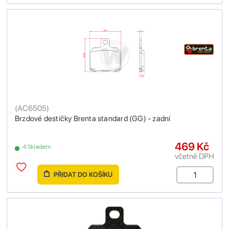
(
AC6505
)
Brzdové destičky Brenta standard (GG) - zadní
469 Kč
4 Skladem
včetně DPH
PŘIDAT DO KOŠÍKU