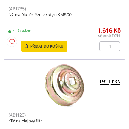
(
AB1785
)
Nýtovačka řetězu ve stylu KM500
1,616 Kč
4+ Skladem
včetně DPH
PŘIDAT DO KOŠÍKU
(
AB1129
)
Klíč na olejový filtr