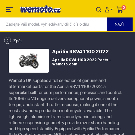
0
Zpět
Aprilia RSV4 1100 2022
Aprilia RSV4 1100 2022 Parts –
Wemoto.com
Wemoto UK supplies a full selection of genuine and
aftermarket parts for the Aprilia RSV4 1100 2022, a
superbike built for pure performance, precision, and control.
Its 1099 cc V4 engine delivers exceptional power, smooth
torque, and instant throttle response, making it one of the
most advanced production motorcycles available. The
lightweight aluminium frame, aerodynamic fairing, and
refined suspension geometry provide razor sharp handling
and high speed stability. Equipped with Aprilia Performance
Ride Control, cornering ABS, traction control, wheelie control,