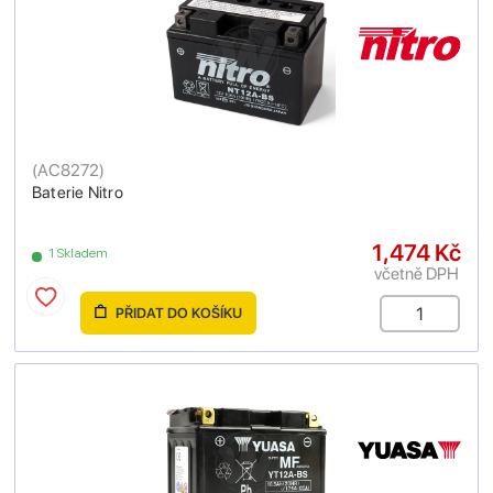
(
AC8272
)
Baterie Nitro
1,474 Kč
1 Skladem
včetně DPH
PŘIDAT DO KOŠÍKU