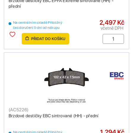
Brzdové destičky EBC EPFA Extreme sintrované (HH) -
přední
2,497 Kč
Na centrálním skladě Přibližný
včetně DPH
čas doručení 9 dní od nákupu
PŘIDAT DO KOŠÍKU
(
AC5226
)
Brzdové destičky EBC sintrované (HH) - přední
1,294 Kč
Na centrálním skladě Přibližný