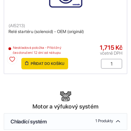
(
AI5213
)
Relé startéru (solenoid) - OEM (originál)
1,715 Kč
Neskladová položka - Přibližný
včetně DPH
čas doručení 12 dní od nákupu
PŘIDAT DO KOŠÍKU
Motor a výfukový systém
Chladící systém
1 Produkty