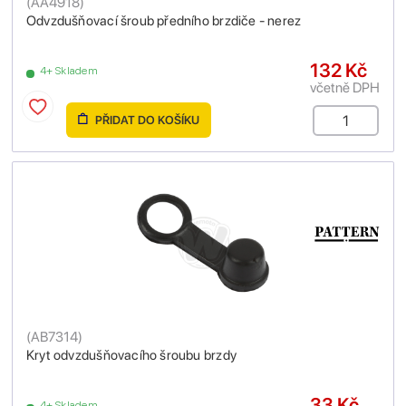
(
AA4918
)
Odvzdušňovací šroub předního brzdiče - nerez
132 Kč
4+ Skladem
včetně DPH
PŘIDAT DO KOŠÍKU
(
AB7314
)
Kryt odvzdušňovacího šroubu brzdy
33 Kč
4+ Skladem