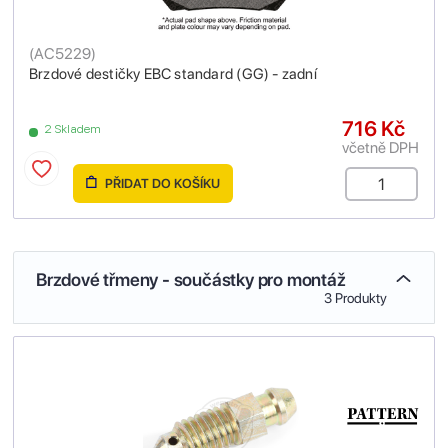
(
AC5229
)
Brzdové destičky EBC standard (GG) - zadní
716 Kč
2 Skladem
včetně DPH
PŘIDAT DO KOŠÍKU
Brzdové třmeny - součástky pro montáž
3 Produkty