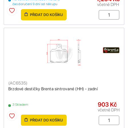
včetně DPH
čas doručení 9 dní od nákupu
PŘIDAT DO KOŠÍKU
(
AC6535
)
Brzdové destičky Brenta sintrované (HH) - zadní
903 Kč
3 Skladem
včetně DPH
PŘIDAT DO KOŠÍKU