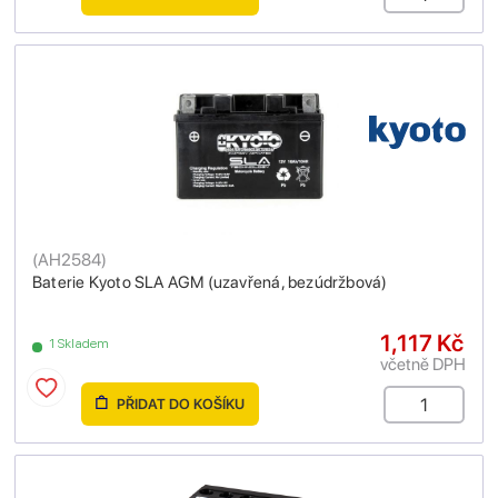
(
AH2584
)
Baterie Kyoto SLA AGM (uzavřená, bezúdržbová)
1,117 Kč
1 Skladem
včetně DPH
PŘIDAT DO KOŠÍKU