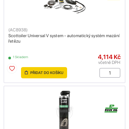
(
AC8938
)
Scottoiler Universal V system - automatický systém mazání
řetězu
4,114 Kč
1 Skladem
včetně DPH
PŘIDAT DO KOŠÍKU