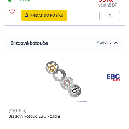
včetně DPH
PŘIDAT DO KOŠÍKU
Brzdové kotouče
1 Produkty
(
AE1045
)
Brzdový kotouč EBC - zadní