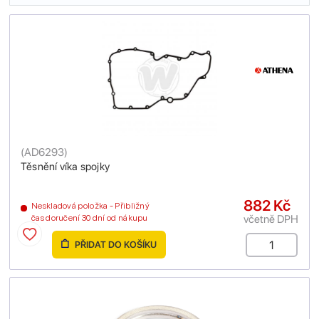
(
AD6293
)
Těsnění víka spojky
882 Kč
Neskladová položka - Přibližný
včetně DPH
čas doručení 30 dní od nákupu
PŘIDAT DO KOŠÍKU