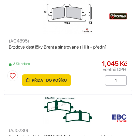
(
AC4895
)
Brzdové destičky Brenta sintrované (HH) - přední
1,045 Kč
3 Skladem
včetně DPH
PŘIDAT DO KOŠÍKU
(
AJ0230
)