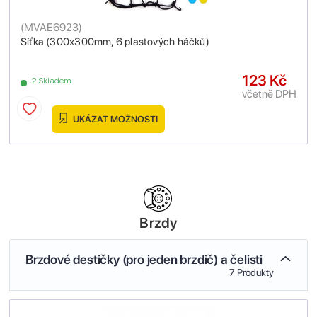
(
MVAE6923
)
Síťka (300x300mm, 6 plastových háčků)
123 Kč
2 Skladem
včetně DPH
UKÁZAT MOŽNOSTI
Brzdy
Brzdové destičky (pro jeden brzdič) a čelisti
7 Produkty