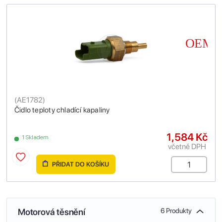
(
AE1782
)
Čidlo teploty chladící kapaliny
1,584 Kč
1 Skladem
včetně DPH
PŘIDAT DO KOŠÍKU
Motorová těsnění
6 Produkty