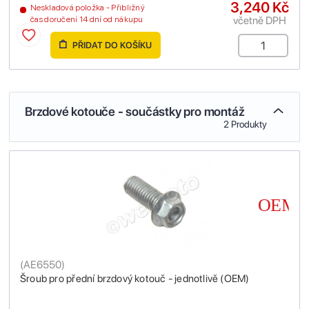
3,240 Kč
Neskladová položka - Přibližný
včetně DPH
čas doručení 14 dní od nákupu
PŘIDAT DO KOŠÍKU
Brzdové kotouče - součástky pro montáž
2 Produkty
(
AE6550
)
Šroub pro přední brzdový kotouč - jednotlivě (OEM)