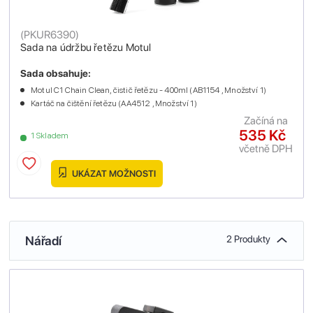
(
PKUR6390
)
Sada na údržbu řetězu Motul
Sada obsahuje:
Motul C1 Chain Clean, čistič řetězu - 400ml (AB1154 , Množství 1)
Kartáč na čištění řetězu (AA4512 , Množství 1)
Začíná na
535 Kč
1 Skladem
včetně DPH
UKÁZAT MOŽNOSTI
Nářadí
2 Produkty