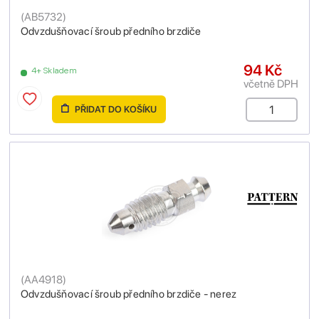
(
AB5732
)
Odvzdušňovací šroub předního brzdiče
94 Kč
4+ Skladem
včetně DPH
PŘIDAT DO KOŠÍKU
(
AA4918
)
Odvzdušňovací šroub předního brzdiče - nerez