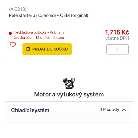
(
AI5213
)
Relé startéru (solenoid) - OEM (originál)
1,715 Kč
Neskladová položka - Přibližný
včetně DPH
čas doručení 12 dní od nákupu
PŘIDAT DO KOŠÍKU
Motor a výfukový systém
Chladící systém
1 Produkty