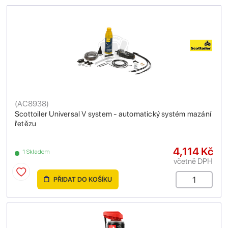
(
AC8938
)
Scottoiler Universal V system - automatický systém mazání
řetězu
4,114 Kč
1 Skladem
včetně DPH
PŘIDAT DO KOŠÍKU