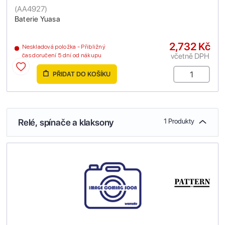
(
AA4927
)
Baterie Yuasa
2,732 Kč
Neskladová položka - Přibližný
včetně DPH
čas doručení 5 dní od nákupu
PŘIDAT DO KOŠÍKU
Relé, spínače a klaksony
1 Produkty