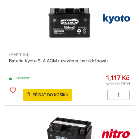
(
AH2584
)
Baterie Kyoto SLA AGM (uzavřená, bezúdržbová)
1,117 Kč
1 Skladem
včetně DPH
PŘIDAT DO KOŠÍKU