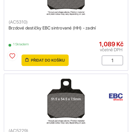
(
AC5310
)
Brzdové destičky EBC sintrované (HH) - zadní
1,089 Kč
1 Skladem
včetně DPH
PŘIDAT DO KOŠÍKU
(
AC5229
)