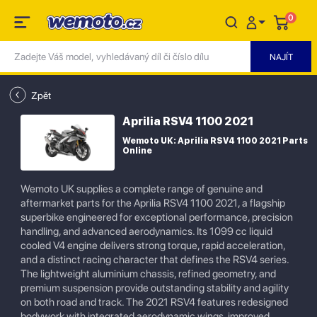
0
Zpět
Aprilia RSV4 1100 2021
Wemoto UK: Aprilia RSV4 1100 2021 Parts
Online
Wemoto UK supplies a complete range of genuine and
aftermarket parts for the Aprilia RSV4 1100 2021, a flagship
superbike engineered for exceptional performance, precision
handling, and advanced aerodynamics. Its 1099 cc liquid
cooled V4 engine delivers strong torque, rapid acceleration,
and a distinct racing character that defines the RSV4 series.
The lightweight aluminium chassis, refined geometry, and
premium suspension provide outstanding stability and agility
on both road and track. The 2021 RSV4 features redesigned
bodywork with integrated aerodynamic wings, improved