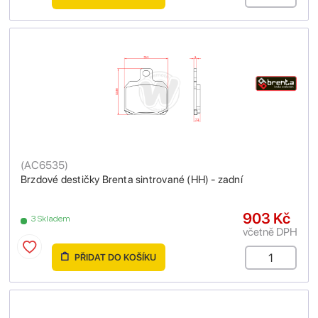
(
AC6535
)
Brzdové destičky Brenta sintrované (HH) - zadní
903 Kč
3 Skladem
včetně DPH
PŘIDAT DO KOŠÍKU