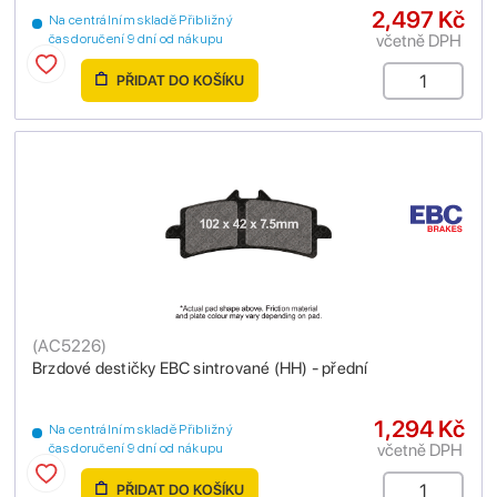
2,497 Kč
Na centrálním skladě Přibližný
včetně DPH
čas doručení 9 dní od nákupu
PŘIDAT DO KOŠÍKU
(
AC5226
)
Brzdové destičky EBC sintrované (HH) - přední
1,294 Kč
Na centrálním skladě Přibližný
včetně DPH
čas doručení 9 dní od nákupu
PŘIDAT DO KOŠÍKU