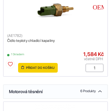
(
AE1782
)
Čidlo teploty chladící kapaliny
1,584 Kč
1 Skladem
včetně DPH
PŘIDAT DO KOŠÍKU
Motorová těsnění
6 Produkty