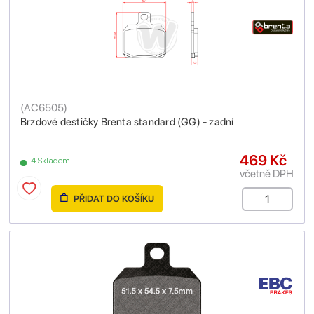
(
AC6505
)
Brzdové destičky Brenta standard (GG) - zadní
469 Kč
4 Skladem
včetně DPH
PŘIDAT DO KOŠÍKU