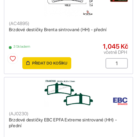
(
AC4895
)
Brzdové destičky Brenta sintrované (HH) - přední
1,045 Kč
3 Skladem
včetně DPH
PŘIDAT DO KOŠÍKU
(
AJ0230
)
Brzdové destičky EBC EPFA Extreme sintrované (HH) -
přední