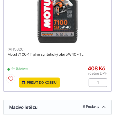
(
AH5820
)
Motul 7100 4T plně syntetický olej 5W40 - 1L
408 Kč
4+ Skladem
včetně DPH
PŘIDAT DO KOŠÍKU
Mazivo řetězu
5 Produkty