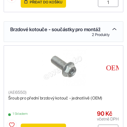
PŘIDAT DO KOŠÍKU
Brzdové kotouče - součástky pro montáž
2 Produkty
(
AE6550
)
Šroub pro přední brzdový kotouč - jednotlivě (OEM)
90 Kč
1 Skladem
včetně DPH