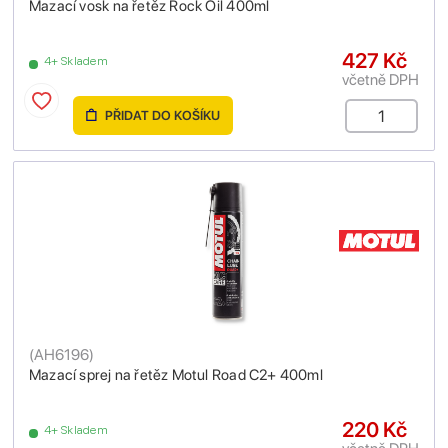
Mazací vosk na řetěz Rock Oil 400ml
427 Kč
4+ Skladem
včetně DPH
PŘIDAT DO KOŠÍKU
(
AH6196
)
Mazací sprej na řetěz Motul Road C2+ 400ml
220 Kč
4+ Skladem