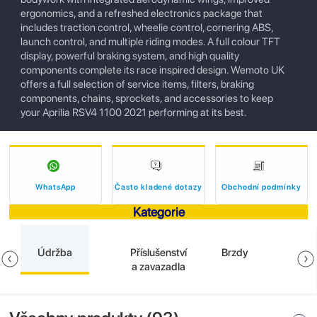
ergonomics, and a refreshed electronics package that
includes traction control, wheelie control, cornering ABS,
launch control, and multiple riding modes. A full colour TFT
display, powerful braking system, and high quality
components complete its race inspired design. Wemoto UK
offers a full selection of service items, filters, braking
components, chains, sprockets, and accessories to keep
your Aprilia RSV4 1100 2021 performing at its best.
WhatsApp
Často kladené dotazy
Obchodní podmínky
Kategorie
Údržba
Příslušenství
Brzdy
a zavazadla