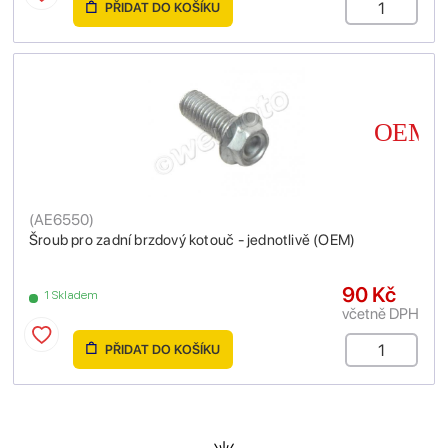
PŘIDAT DO KOŠÍKU
(
AE6550
)
Šroub pro zadní brzdový kotouč - jednotlivě (OEM)
90 Kč
1 Skladem
včetně DPH
PŘIDAT DO KOŠÍKU