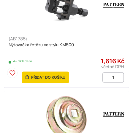
(
AB1785
)
Nýtovačka řetězu ve stylu KM500
1,616 Kč
4+ Skladem
včetně DPH
PŘIDAT DO KOŠÍKU