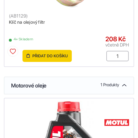
(
AB1129
)
Klíč na olejový filtr
208 Kč
4+ Skladem
včetně DPH
PŘIDAT DO KOŠÍKU
Motorové oleje
1 Produkty