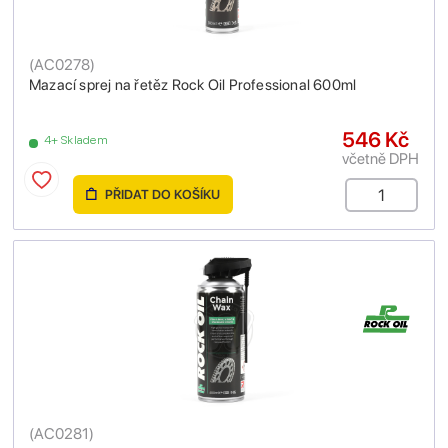
(
AC0278
)
Mazací sprej na řetěz Rock Oil Professional 600ml
546 Kč
4+ Skladem
včetně DPH
PŘIDAT DO KOŠÍKU
(
AC0281
)