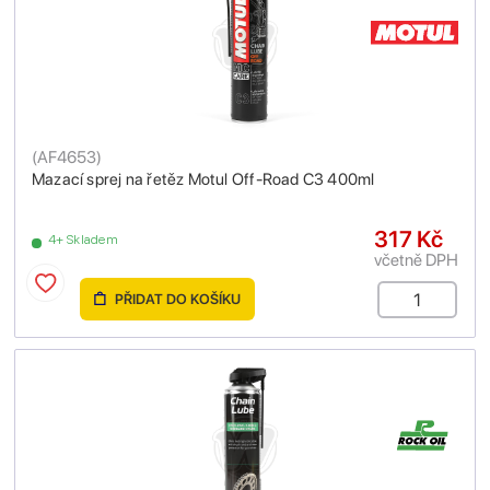
(
AF4653
)
Mazací sprej na řetěz Motul Off-Road C3 400ml
317 Kč
4+ Skladem
včetně DPH
PŘIDAT DO KOŠÍKU