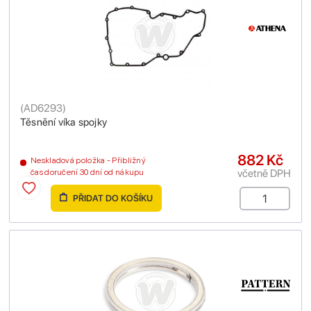
(
AD6293
)
Těsnění víka spojky
882 Kč
Neskladová položka - Přibližný
včetně DPH
čas doručení 30 dní od nákupu
PŘIDAT DO KOŠÍKU