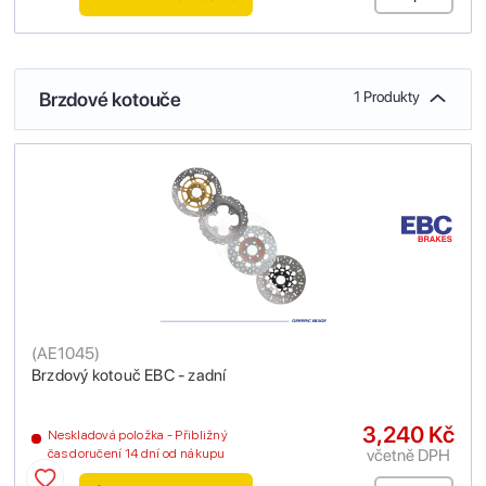
Brzdové kotouče
1 Produkty
(
AE1045
)
Brzdový kotouč EBC - zadní
3,240 Kč
Neskladová položka - Přibližný
včetně DPH
čas doručení 14 dní od nákupu