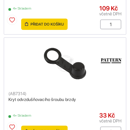
109 Kč
4+ Skladem
včetně DPH
PŘIDAT DO KOŠÍKU
(
AB7314
)
Kryt odvzdušňovacího šroubu brzdy
33 Kč
4+ Skladem
včetně DPH