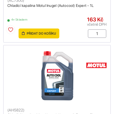
(
AC7300
)
Chladící kapalina Motul Inugel (Autocool) Expert - 1L
163 Kč
4+ Skladem
včetně DPH
PŘIDAT DO KOŠÍKU
(
AH5822
)