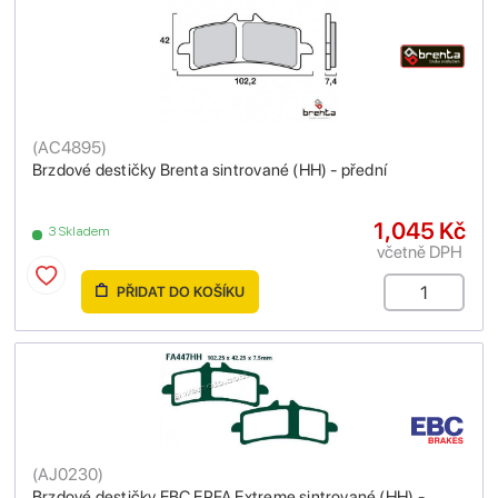
(
AC4895
)
Brzdové destičky Brenta sintrované (HH) - přední
1,045 Kč
3 Skladem
včetně DPH
PŘIDAT DO KOŠÍKU
(
AJ0230
)
Brzdové destičky EBC EPFA Extreme sintrované (HH) -