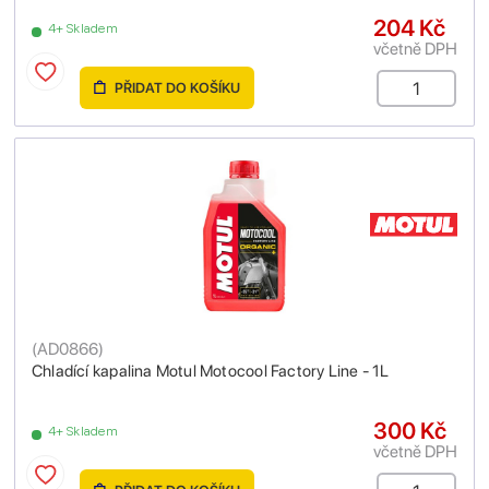
204 Kč
4+ Skladem
včetně DPH
PŘIDAT DO KOŠÍKU
(
AD0866
)
Chladící kapalina Motul Motocool Factory Line - 1L
300 Kč
4+ Skladem
včetně DPH