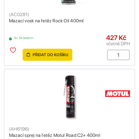
(
AC0281
)
Mazací vosk na řetěz Rock Oil 400ml
427 Kč
4+ Skladem
včetně DPH
PŘIDAT DO KOŠÍKU
(
AH6196
)
Mazací sprej na řetěz Motul Road C2+ 400ml