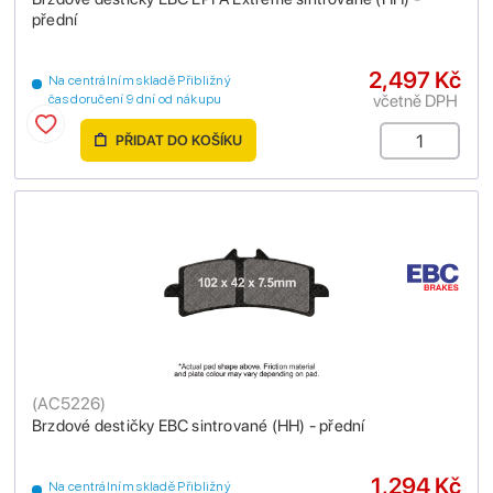
přední
2,497 Kč
Na centrálním skladě Přibližný
včetně DPH
čas doručení 9 dní od nákupu
PŘIDAT DO KOŠÍKU
(
AC5226
)
Brzdové destičky EBC sintrované (HH) - přední
1,294 Kč
Na centrálním skladě Přibližný