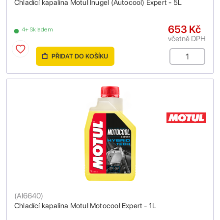
Chladící kapalina Motul Inugel (Autocool) Expert - 5L
653 Kč
4+ Skladem
včetně DPH
PŘIDAT DO KOŠÍKU
(
AI6640
)
Chladící kapalina Motul Motocool Expert - 1L