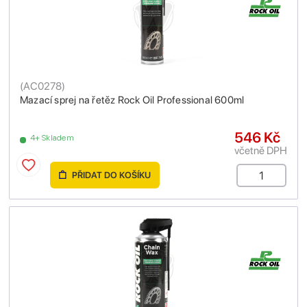
(
AC0278
)
Mazací sprej na řetěz Rock Oil Professional 600ml
546 Kč
4+ Skladem
včetně DPH
PŘIDAT DO KOŠÍKU