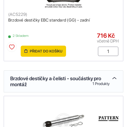
(
AC5229
)
Brzdové destičky EBC standard (GG) - zadní
716 Kč
2 Skladem
včetně DPH
PŘIDAT DO KOŠÍKU
Brzdové destičky a čelisti - součástky pro
montáž
1 Produkty