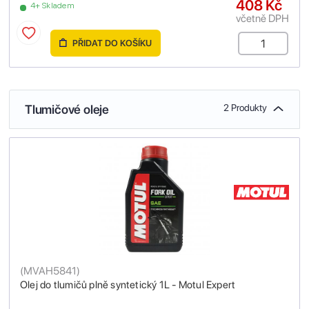
408 Kč
4+ Skladem
včetně DPH
PŘIDAT DO KOŠÍKU
Tlumičové oleje
2 Produkty
(
MVAH5841
)
Olej do tlumičů plně syntetický 1L - Motul Expert