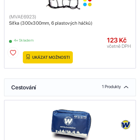
(
MVAE6923
)
Síťka (300x300mm, 6 plastových háčků)
123 Kč
4+ Skladem
včetně DPH
UKÁZAT MOŽNOSTI
Cestování
1 Produkty