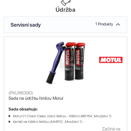
Údržba
Servisní sady
1 Produkty
(
PKUR6390
)
Sada na údržbu řetězu Motul
Sada obsahuje:
Motul C1 Chain Clean, čistič řetězu - 400ml (AB1154 , Množství 1)
Kartáč na čištění řetězu (AA4512 , Množství 1)
Začíná na