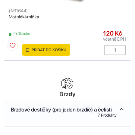
(
AB1644
)
Motolékárnička
120 Kč
4+ Skladem
včetně DPH
PŘIDAT DO KOŠÍKU
Brzdy
Brzdové destičky (pro jeden brzdič) a čelisti
7 Produkty