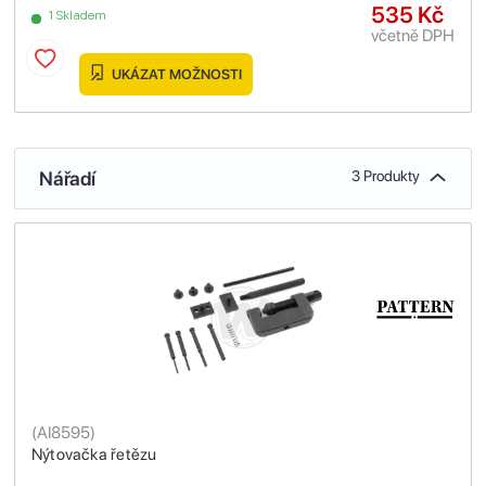
535 Kč
1 Skladem
včetně DPH
UKÁZAT MOŽNOSTI
Nářadí
3 Produkty
(
AI8595
)
Nýtovačka řetězu