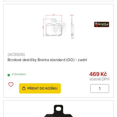
(
AC6505
)
Brzdové destičky Brenta standard (GG) - zadní
469 Kč
4 Skladem
včetně DPH
PŘIDAT DO KOŠÍKU