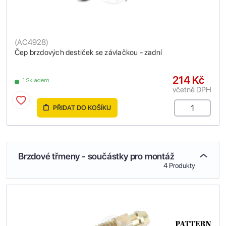
(
AC4928
)
Čep brzdových destiček se závlačkou - zadní
214 Kč
1 Skladem
včetně DPH
PŘIDAT DO KOŠÍKU
Brzdové třmeny - součástky pro montáž
4 Produkty