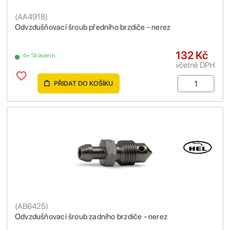
(
AA4918
)
Odvzdušňovací šroub předního brzdiče - nerez
132 Kč
4+ Skladem
včetně DPH
PŘIDAT DO KOŠÍKU
(
AB6425
)
Odvzdušňovací šroub zadního brzdiče - nerez