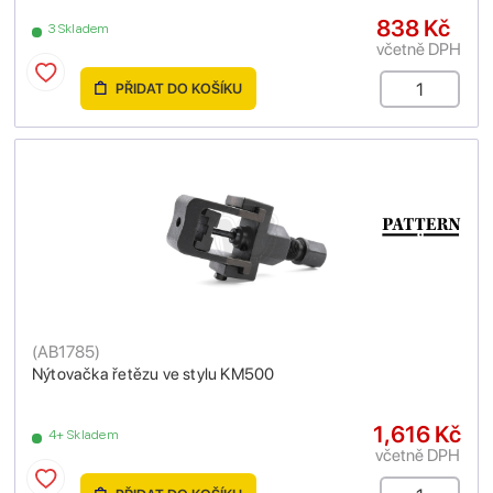
838 Kč
3 Skladem
včetně DPH
PŘIDAT DO KOŠÍKU
(
AB1785
)
Nýtovačka řetězu ve stylu KM500
1,616 Kč
4+ Skladem
včetně DPH