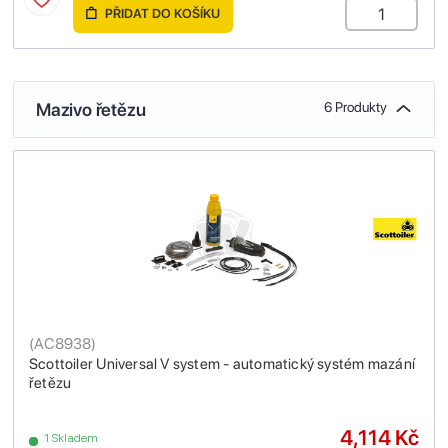
PŘIDAT DO KOŠÍKU
Mazivo řetězu
6 Produkty
(
AC8938
)
Scottoiler Universal V system - automatický systém mazání
řetězu
4,114 Kč
1 Skladem