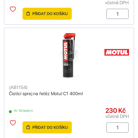
včetně DPH
PŘIDAT DO KOŠÍKU
(
AB1154
)
Čistící sprej na řetěz Motul C1 400ml
230 Kč
4+ Skladem
včetně DPH
PŘIDAT DO KOŠÍKU