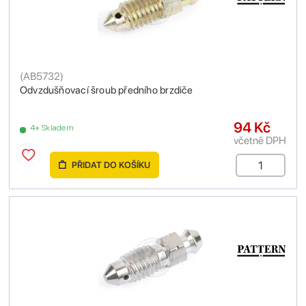
(
AB5732
)
Odvzdušňovací šroub předního brzdiče
94 Kč
4+ Skladem
včetně DPH
PŘIDAT DO KOŠÍKU