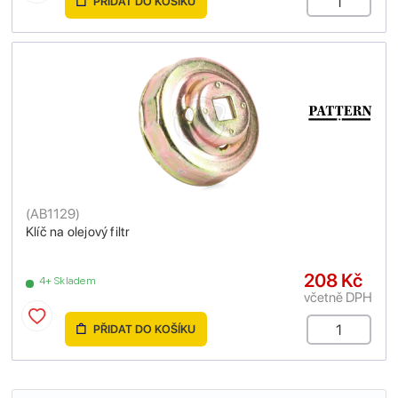
PŘIDAT DO KOŠÍKU
(
AB1129
)
Klíč na olejový filtr
208 Kč
4+ Skladem
včetně DPH
PŘIDAT DO KOŠÍKU