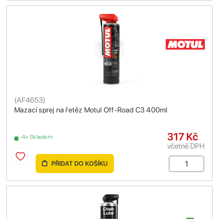
(
AF4653
)
Mazací sprej na řetěz Motul Off-Road C3 400ml
317 Kč
4+ Skladem
včetně DPH
PŘIDAT DO KOŠÍKU