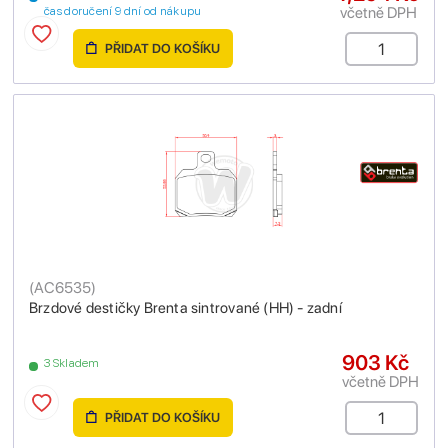
včetně DPH
čas doručení 9 dní od nákupu
PŘIDAT DO KOŠÍKU
(
AC6535
)
Brzdové destičky Brenta sintrované (HH) - zadní
903 Kč
3 Skladem
včetně DPH
PŘIDAT DO KOŠÍKU