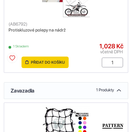
(
AB6792
)
Protiskluzové polepy na nádrž
1,028 Kč
1 Skladem
včetně DPH
PŘIDAT DO KOŠÍKU
Zavazadla
1 Produkty