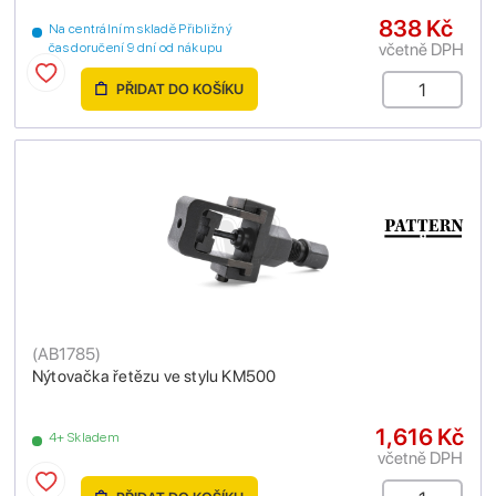
838 Kč
Na centrálním skladě Přibližný
včetně DPH
čas doručení 9 dní od nákupu
PŘIDAT DO KOŠÍKU
(
AB1785
)
Nýtovačka řetězu ve stylu KM500
1,616 Kč
4+ Skladem
včetně DPH