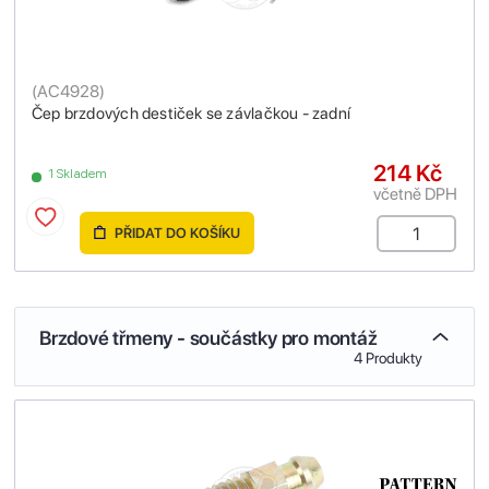
(
AC4928
)
Čep brzdových destiček se závlačkou - zadní
214 Kč
1 Skladem
včetně DPH
PŘIDAT DO KOŠÍKU
Brzdové třmeny - součástky pro montáž
4 Produkty