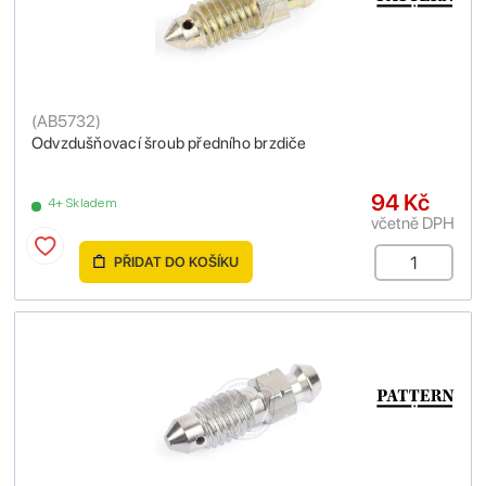
(
AB5732
)
Odvzdušňovací šroub předního brzdiče
94 Kč
4+ Skladem
včetně DPH
PŘIDAT DO KOŠÍKU