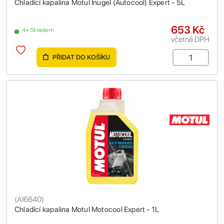
Chladící kapalina Motul Inugel (Autocool) Expert - 5L
653 Kč
4+ Skladem
včetně DPH
PŘIDAT DO KOŠÍKU
(
AI6640
)
Chladící kapalina Motul Motocool Expert - 1L