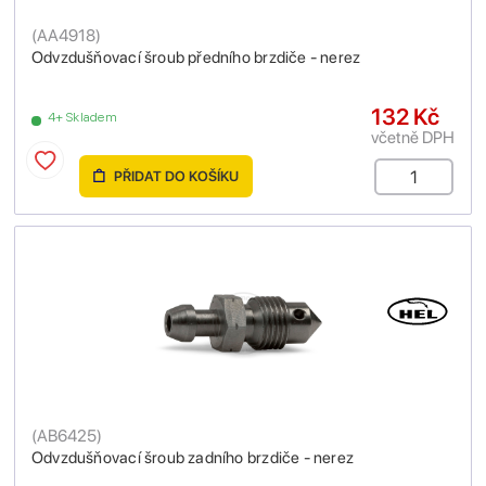
(
AA4918
)
Odvzdušňovací šroub předního brzdiče - nerez
132 Kč
4+ Skladem
včetně DPH
PŘIDAT DO KOŠÍKU
(
AB6425
)
Odvzdušňovací šroub zadního brzdiče - nerez