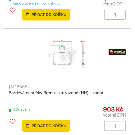
včetně DPH
čas doručení 9 dní od nákupu
PŘIDAT DO KOŠÍKU
(
AC6535
)
Brzdové destičky Brenta sintrované (HH) - zadní
903 Kč
3 Skladem
včetně DPH
PŘIDAT DO KOŠÍKU