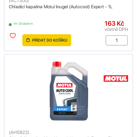
(
AC7300
)
Chladící kapalina Motul Inugel (Autocool) Expert - 1L
163 Kč
4+ Skladem
včetně DPH
PŘIDAT DO KOŠÍKU
(
AH5822
)