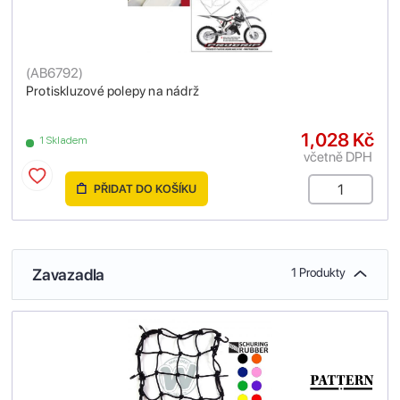
(
AB6792
)
Protiskluzové polepy na nádrž
1,028 Kč
1 Skladem
včetně DPH
PŘIDAT DO KOŠÍKU
Zavazadla
1 Produkty