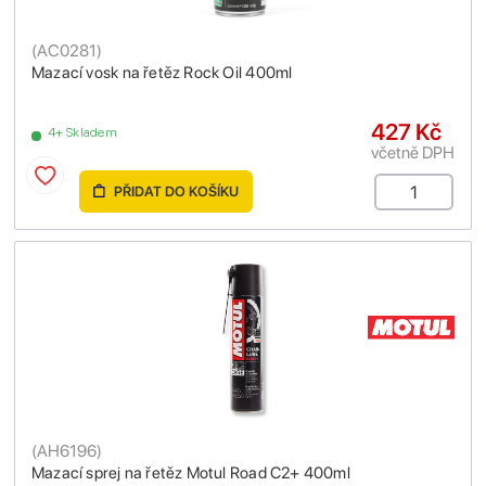
(
AC0281
)
Mazací vosk na řetěz Rock Oil 400ml
427 Kč
4+ Skladem
včetně DPH
PŘIDAT DO KOŠÍKU
(
AH6196
)
Mazací sprej na řetěz Motul Road C2+ 400ml