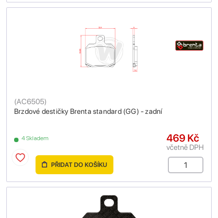
(
AC6505
)
Brzdové destičky Brenta standard (GG) - zadní
469 Kč
4 Skladem
včetně DPH
PŘIDAT DO KOŠÍKU