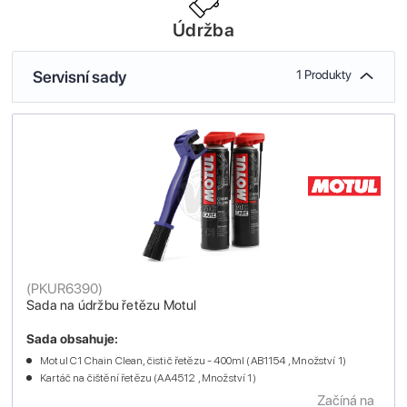
Údržba
Servisní sady
1 Produkty
(
PKUR6390
)
Sada na údržbu řetězu Motul
Sada obsahuje:
Motul C1 Chain Clean, čistič řetězu - 400ml (AB1154 , Množství 1)
Kartáč na čištění řetězu (AA4512 , Množství 1)
Začíná na