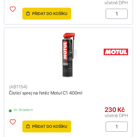
včetně DPH
PŘIDAT DO KOŠÍKU
(
AB1154
)
Čistící sprej na řetěz Motul C1 400ml
230 Kč
4+ Skladem
včetně DPH
PŘIDAT DO KOŠÍKU