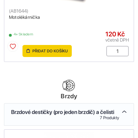
(
AB1644
)
Motolékárnička
120 Kč
4+ Skladem
včetně DPH
PŘIDAT DO KOŠÍKU
Brzdy
Brzdové destičky (pro jeden brzdič) a čelisti
7 Produkty