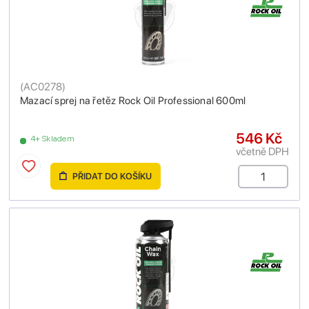
(
AC0278
)
Mazací sprej na řetěz Rock Oil Professional 600ml
546 Kč
4+ Skladem
včetně DPH
PŘIDAT DO KOŠÍKU