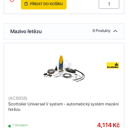
PŘIDAT DO KOŠÍKU
Mazivo řetězu
6 Produkty
(
AC8938
)
Scottoiler Universal V system - automatický systém mazání
řetězu
4,114 Kč
1 Skladem