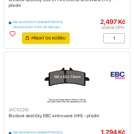
přední
2,497 Kč
Na centrálním skladě Přibližný
včetně DPH
čas doručení 9 dní od nákupu
PŘIDAT DO KOŠÍKU
(
AC5226
)
Brzdové destičky EBC sintrované (HH) - přední
1,294 Kč
Na centrálním skladě Přibližný