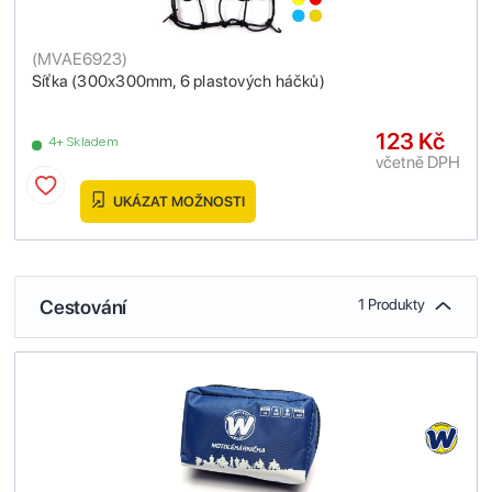
(
MVAE6923
)
Síťka (300x300mm, 6 plastových háčků)
123 Kč
4+ Skladem
včetně DPH
UKÁZAT MOŽNOSTI
Cestování
1 Produkty