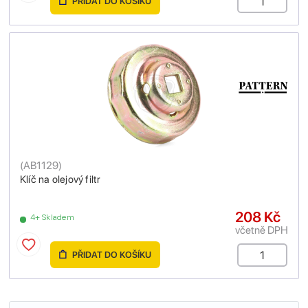
PŘIDAT DO KOŠÍKU
(
AB1129
)
Klíč na olejový filtr
208 Kč
4+ Skladem
včetně DPH
PŘIDAT DO KOŠÍKU