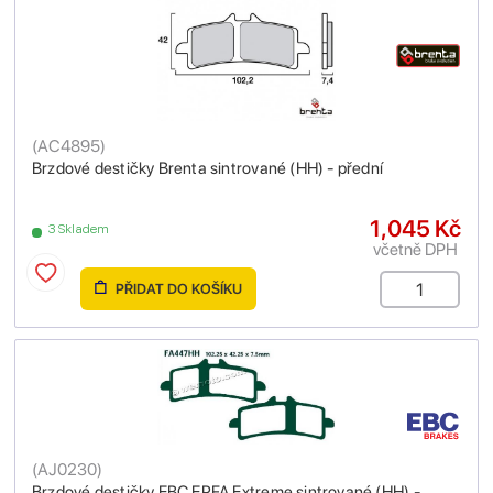
(
AC4895
)
Brzdové destičky Brenta sintrované (HH) - přední
1,045 Kč
3 Skladem
včetně DPH
PŘIDAT DO KOŠÍKU
(
AJ0230
)
Brzdové destičky EBC EPFA Extreme sintrované (HH) -