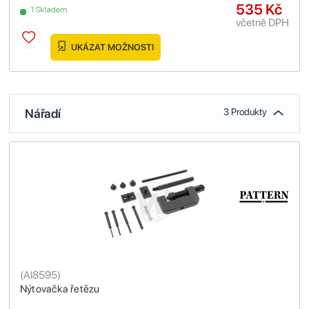
535 Kč
1 Skladem
včetně DPH
UKÁZAT MOŽNOSTI
Nářadí
3 Produkty
(
AI8595
)
Nýtovačka řetězu