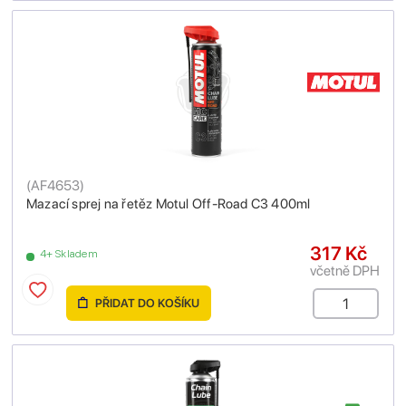
(
AF4653
)
Mazací sprej na řetěz Motul Off-Road C3 400ml
317 Kč
4+ Skladem
včetně DPH
PŘIDAT DO KOŠÍKU