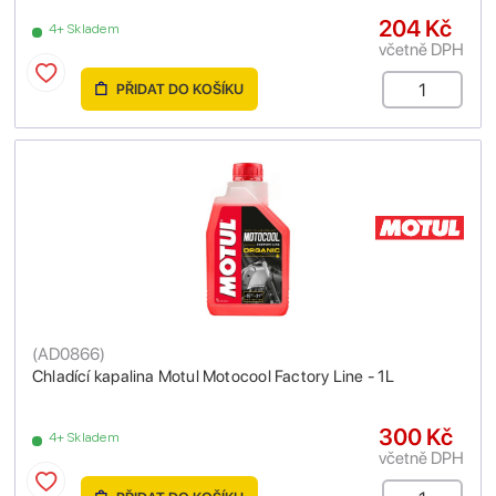
204 Kč
4+ Skladem
včetně DPH
PŘIDAT DO KOŠÍKU
(
AD0866
)
Chladící kapalina Motul Motocool Factory Line - 1L
300 Kč
4+ Skladem
včetně DPH