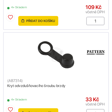
109 Kč
4+ Skladem
včetně DPH
PŘIDAT DO KOŠÍKU
(
AB7314
)
Kryt odvzdušňovacího šroubu brzdy
33 Kč
4+ Skladem
včetně DPH