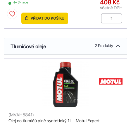
408 Kč
4+ Skladem
včetně DPH
PŘIDAT DO KOŠÍKU
Tlumičové oleje
2 Produkty
(
MVAH5841
)
Olej do tlumičů plně syntetický 1L - Motul Expert