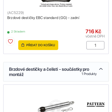
(
AC5229
)
Brzdové destičky EBC standard (GG) - zadní
716 Kč
2 Skladem
včetně DPH
PŘIDAT DO KOŠÍKU
Brzdové destičky a čelisti - součástky pro
montáž
1 Produkty