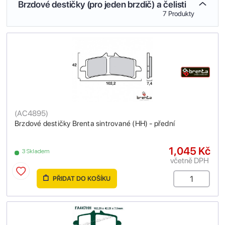
Brzdové destičky (pro jeden brzdič) a čelisti
7 Produkty
(
AC4895
)
Brzdové destičky Brenta sintrované (HH) - přední
1,045 Kč
3 Skladem
včetně DPH
PŘIDAT DO KOŠÍKU