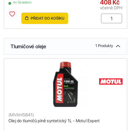
408 Kč
4+ Skladem
včetně DPH
PŘIDAT DO KOŠÍKU
Tlumičové oleje
1 Produkty
(
MVAH5841
)
Olej do tlumičů plně syntetický 1L - Motul Expert