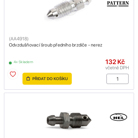
(
AA4918
)
Odvzdušňovací šroub předního brzdiče - nerez
132 Kč
4+ Skladem
včetně DPH
PŘIDAT DO KOŠÍKU