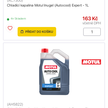
(
AC7300
)
Chladící kapalina Motul Inugel (Autocool) Expert - 1L
163 Kč
4+ Skladem
včetně DPH
PŘIDAT DO KOŠÍKU
(
AH5822
)