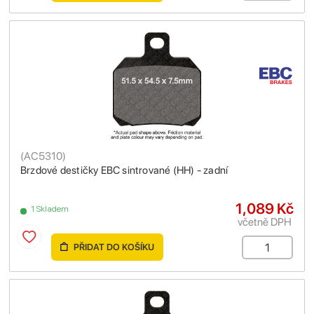
(
AC5310
)
Brzdové destičky EBC sintrované (HH) - zadní
1,089 Kč
1 Skladem
včetně DPH
PŘIDAT DO KOŠÍKU