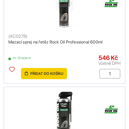
(
AC0278
)
Mazací sprej na řetěz Rock Oil Professional 600ml
546 Kč
4+ Skladem
včetně DPH
PŘIDAT DO KOŠÍKU