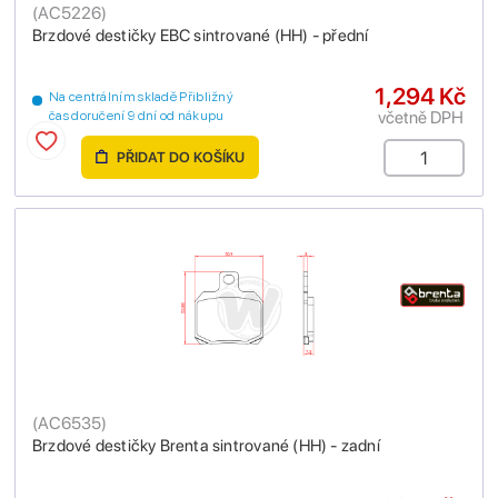
(
AC5226
)
Brzdové destičky EBC sintrované (HH) - přední
1,294 Kč
Na centrálním skladě Přibližný
včetně DPH
čas doručení 9 dní od nákupu
PŘIDAT DO KOŠÍKU
(
AC6535
)
Brzdové destičky Brenta sintrované (HH) - zadní