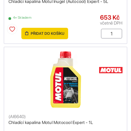
Chladící kapalina Motul Inugel (Autocool) Expert - 5L
653 Kč
4+ Skladem
včetně DPH
PŘIDAT DO KOŠÍKU
(
AI6640
)
Chladící kapalina Motul Motocool Expert - 1L