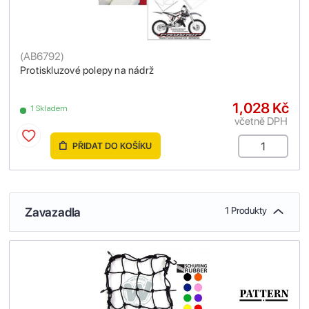
(
AB6792
)
Protiskluzové polepy na nádrž
1,028 Kč
1 Skladem
včetně DPH
PŘIDAT DO KOŠÍKU
Zavazadla
1 Produkty