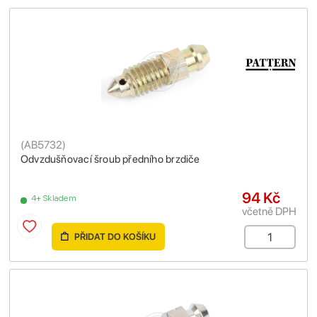
(
AB5732
)
Odvzdušňovací šroub předního brzdiče
94 Kč
4+ Skladem
včetně DPH
PŘIDAT DO KOŠÍKU