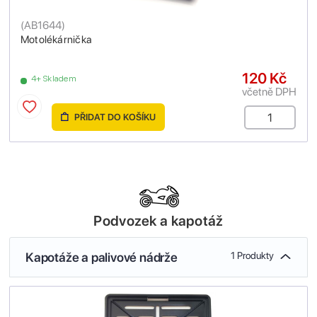
(
AB1644
)
Motolékárnička
120 Kč
4+ Skladem
včetně DPH
PŘIDAT DO KOŠÍKU
Podvozek a kapotáž
Kapotáže a palivové nádrže
1 Produkty