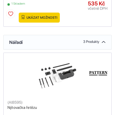
535 Kč
1 Skladem
včetně DPH
UKÁZAT MOŽNOSTI
Nářadí
3 Produkty
(
AI8595
)
Nýtovačka řetězu