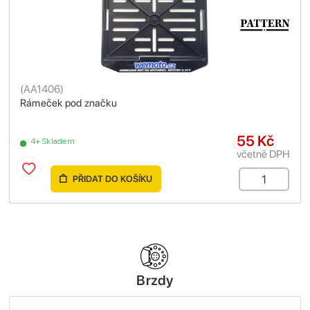
(
AA1406
)
Rámeček pod značku
55 Kč
4+ Skladem
včetně DPH
PŘIDAT DO KOŠÍKU
Brzdy