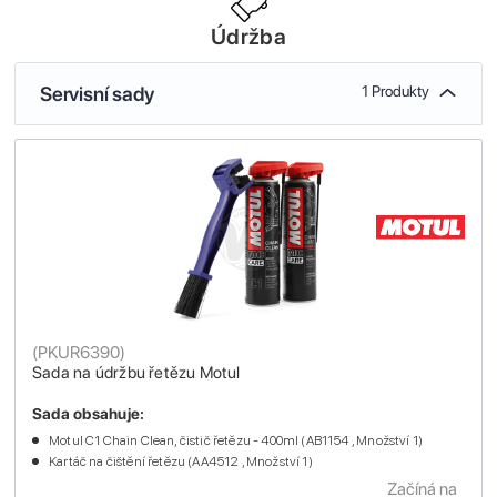
Údržba
Servisní sady
1 Produkty
(
PKUR6390
)
Sada na údržbu řetězu Motul
Sada obsahuje:
Motul C1 Chain Clean, čistič řetězu - 400ml (AB1154 , Množství 1)
Kartáč na čištění řetězu (AA4512 , Množství 1)
Začíná na