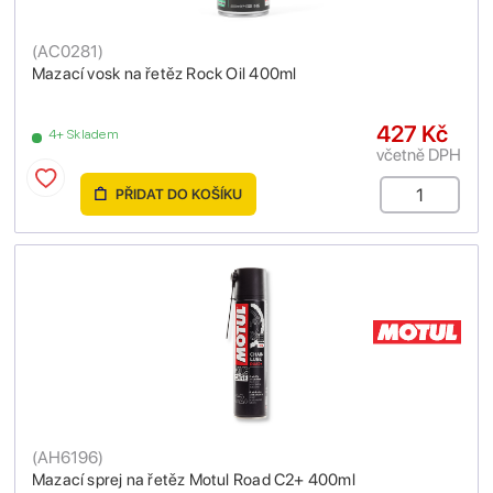
(
AC0281
)
Mazací vosk na řetěz Rock Oil 400ml
427 Kč
4+ Skladem
včetně DPH
PŘIDAT DO KOŠÍKU
(
AH6196
)
Mazací sprej na řetěz Motul Road C2+ 400ml