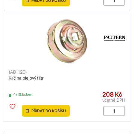
PŘIDAT DO KOŠÍKU
(
AB1129
)
Klíč na olejový filtr
208 Kč
4+ Skladem
včetně DPH
PŘIDAT DO KOŠÍKU