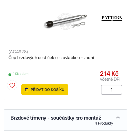
(
AC4928
)
Čep brzdových destiček se závlačkou - zadní
214 Kč
1 Skladem
včetně DPH
PŘIDAT DO KOŠÍKU
Brzdové třmeny - součástky pro montáž
4 Produkty