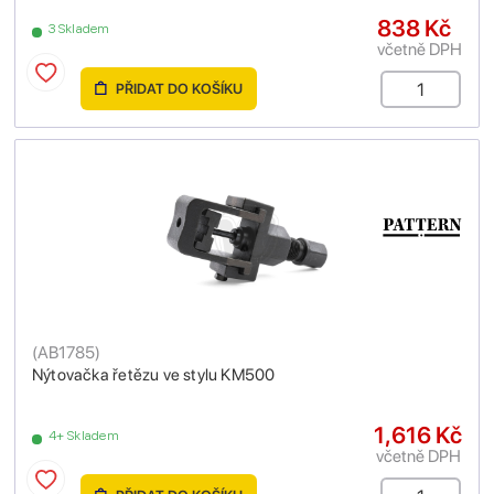
838 Kč
3 Skladem
včetně DPH
PŘIDAT DO KOŠÍKU
(
AB1785
)
Nýtovačka řetězu ve stylu KM500
1,616 Kč
4+ Skladem
včetně DPH