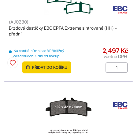
(
AJ0230
)
Brzdové destičky EBC EPFA Extreme sintrované (HH) -
přední
2,497 Kč
Na centrálním skladě Přibližný
včetně DPH
čas doručení 9 dní od nákupu
PŘIDAT DO KOŠÍKU