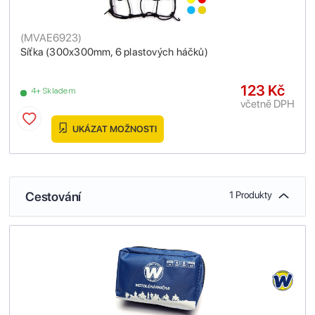
(
MVAE6923
)
Síťka (300x300mm, 6 plastových háčků)
123 Kč
4+ Skladem
včetně DPH
UKÁZAT MOŽNOSTI
Cestování
1 Produkty