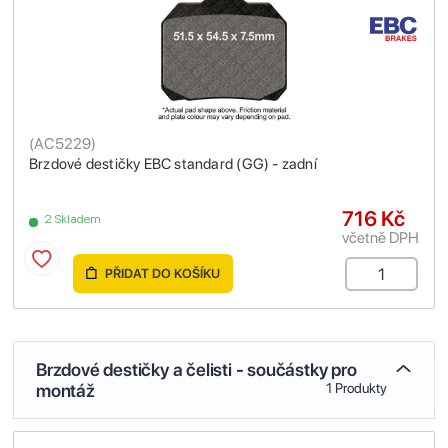
(
AC5229
)
Brzdové destičky EBC standard (GG) - zadní
716 Kč
2 Skladem
včetně DPH
PŘIDAT DO KOŠÍKU
Brzdové destičky a čelisti - součástky pro
montáž
1 Produkty