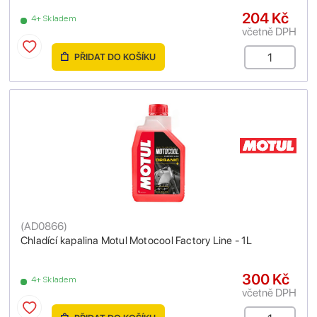
204 Kč
4+ Skladem
včetně DPH
PŘIDAT DO KOŠÍKU
(
AD0866
)
Chladící kapalina Motul Motocool Factory Line - 1L
300 Kč
4+ Skladem
včetně DPH