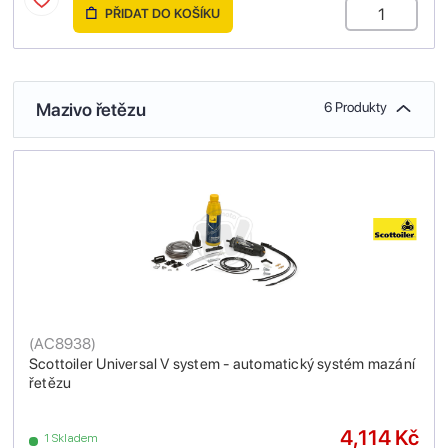
PŘIDAT DO KOŠÍKU
Mazivo řetězu
6 Produkty
(
AC8938
)
Scottoiler Universal V system - automatický systém mazání
řetězu
4,114 Kč
1 Skladem