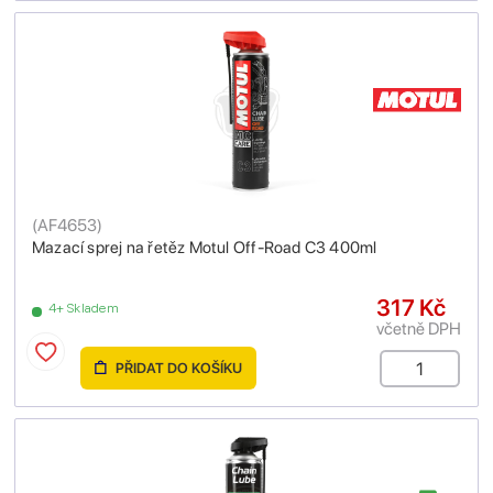
(
AF4653
)
Mazací sprej na řetěz Motul Off-Road C3 400ml
317 Kč
4+ Skladem
včetně DPH
PŘIDAT DO KOŠÍKU