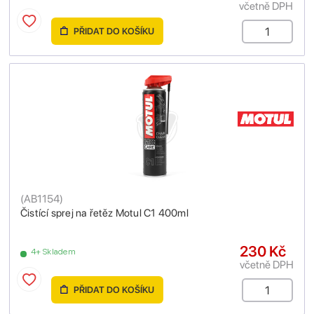
včetně DPH
PŘIDAT DO KOŠÍKU
(
AB1154
)
Čistící sprej na řetěz Motul C1 400ml
230 Kč
4+ Skladem
včetně DPH
PŘIDAT DO KOŠÍKU