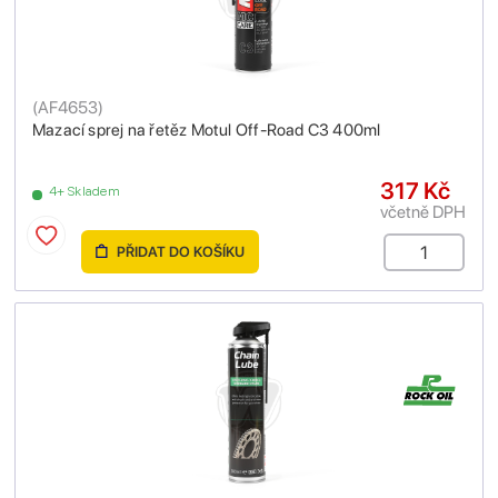
(
AF4653
)
Mazací sprej na řetěz Motul Off-Road C3 400ml
317 Kč
4+ Skladem
včetně DPH
PŘIDAT DO KOŠÍKU