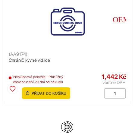
(
AA9174
)
Chránič kyvné vidlice
1,442 Kč
Neskladová položka - Přibližný
včetně DPH
čas doručení 23 dní od nákupu
PŘIDAT DO KOŠÍKU