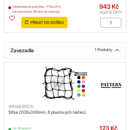
943 Kč
Neskladová položka - Přibližný
včetně DPH
čas doručení 30 dní od nákupu
PŘIDAT DO KOŠÍKU
Zavazadla
1 Produkty
(
MVAE6923
)
Síťka (300x300mm, 6 plastových háčků)
123 Kč
4+ Skladem