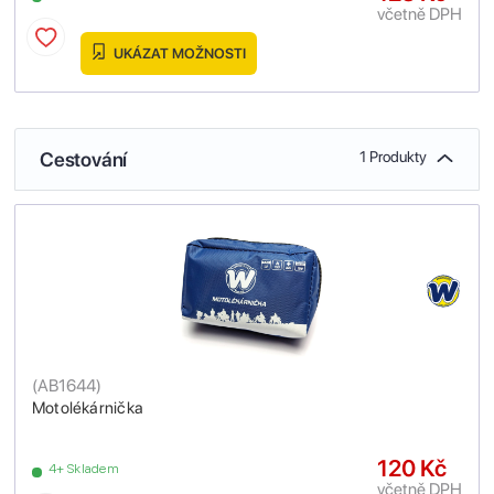
včetně DPH
UKÁZAT MOŽNOSTI
Cestování
1 Produkty
(
AB1644
)
Motolékárnička
120 Kč
4+ Skladem
včetně DPH