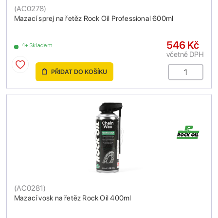
(
AC0278
)
Mazací sprej na řetěz Rock Oil Professional 600ml
546 Kč
4+ Skladem
včetně DPH
PŘIDAT DO KOŠÍKU
(
AC0281
)
Mazací vosk na řetěz Rock Oil 400ml