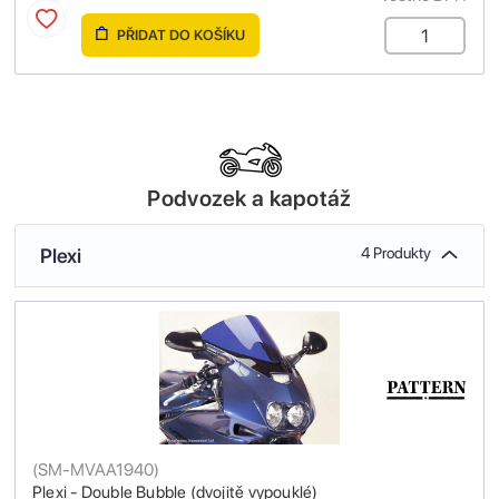
PŘIDAT DO KOŠÍKU
Podvozek a kapotáž
Plexi
4 Produkty
(
SM-MVAA1940
)
Plexi - Double Bubble (dvojitě vypouklé)