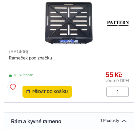
(
AA1406
)
Rámeček pod značku
55 Kč
4+ Skladem
včetně DPH
PŘIDAT DO KOŠÍKU
Rám a kyvné rameno
1 Produkty