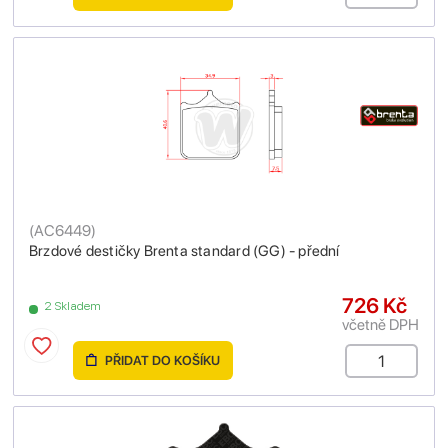
(
AC6449
)
Brzdové destičky Brenta standard (GG) - přední
726 Kč
2 Skladem
včetně DPH
PŘIDAT DO KOŠÍKU