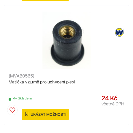
(
MVAB0565
)
Matička v gumě pro uchycení plexi
24 Kč
4+ Skladem
včetně DPH
UKÁZAT MOŽNOSTI