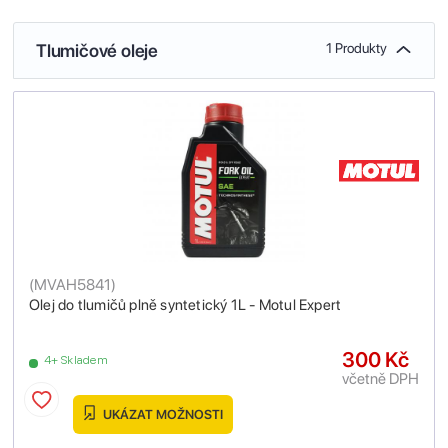
Tlumičové oleje
1 Produkty
(
MVAH5841
)
Olej do tlumičů plně syntetický 1L - Motul Expert
300 Kč
4+ Skladem
včetně DPH
UKÁZAT MOŽNOSTI