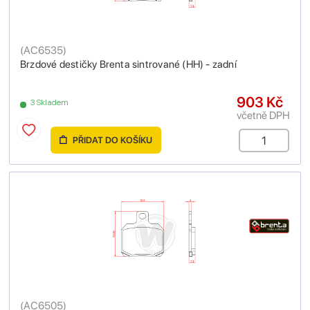
(
AC6535
)
Brzdové destičky Brenta sintrované (HH) - zadní
903 Kč
3 Skladem
včetně DPH
PŘIDAT DO KOŠÍKU
(
AC6505
)