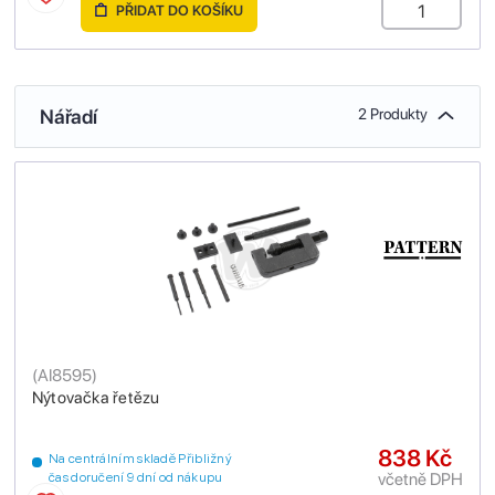
PŘIDAT DO KOŠÍKU
Nářadí
2 Produkty
(
AI8595
)
Nýtovačka řetězu
838 Kč
Na centrálním skladě Přibližný
včetně DPH
čas doručení 9 dní od nákupu