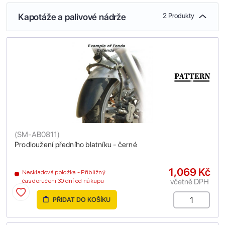
Kapotáže a palivové nádrže
2 Produkty
(
SM-AB0811
)
Prodloužení předního blatníku - černé
1,069 Kč
Neskladová položka - Přibližný
včetně DPH
čas doručení 30 dní od nákupu
PŘIDAT DO KOŠÍKU