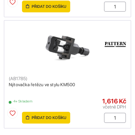
PŘIDAT DO KOŠÍKU
(
AB1785
)
Nýtovačka řetězu ve stylu KM500
1,616 Kč
4+ Skladem
včetně DPH
PŘIDAT DO KOŠÍKU