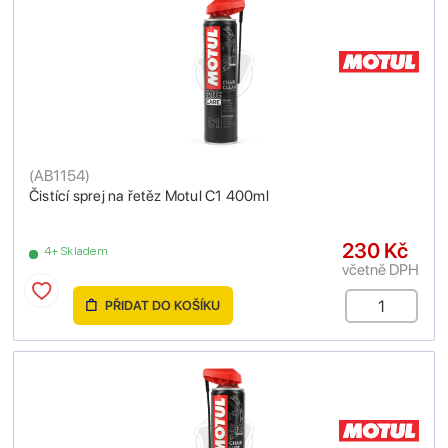
(
AB1154
)
Čistící sprej na řetěz Motul C1 400ml
230 Kč
4+ Skladem
včetně DPH
PŘIDAT DO KOŠÍKU