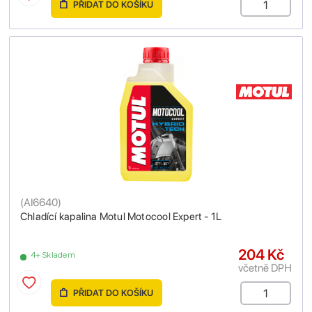
PŘIDAT DO KOŠÍKU
(
AI6640
)
Chladící kapalina Motul Motocool Expert - 1L
204 Kč
4+ Skladem
včetně DPH
PŘIDAT DO KOŠÍKU