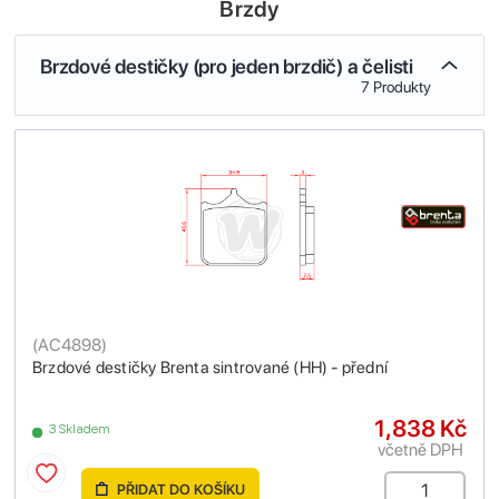
Brzdy
Brzdové destičky (pro jeden brzdič) a čelisti
7 Produkty
(
AC4898
)
Brzdové destičky Brenta sintrované (HH) - přední
1,838 Kč
3 Skladem
včetně DPH
PŘIDAT DO KOŠÍKU