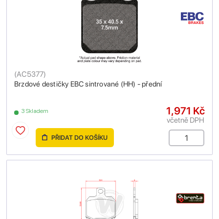
(
AC5377
)
Brzdové destičky EBC sintrované (HH) - přední
1,971 Kč
3 Skladem
včetně DPH
PŘIDAT DO KOŠÍKU