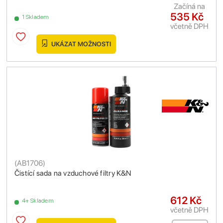
Začíná na
535 Kč
1 Skladem
včetně DPH
UKÁZAT MOŽNOSTI
(
AB1706
)
Čistící sada na vzduchové filtry K&N
612 Kč
4+ Skladem
včetně DPH