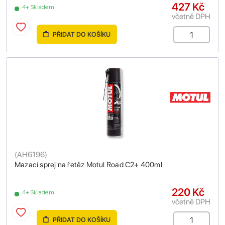
427 Kč
4+ Skladem
včetně DPH
PŘIDAT DO KOŠÍKU
(
AH6196
)
Mazací sprej na řetěz Motul Road C2+ 400ml
220 Kč
4+ Skladem
včetně DPH
PŘIDAT DO KOŠÍKU