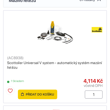
Mazivo řetězu
(
AC8938
)
Scottoiler Universal V system - automatický systém mazání
řetězu
4,114 Kč
1 Skladem
včetně DPH
PŘIDAT DO KOŠÍKU