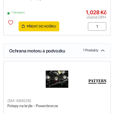
1,028 Kč
1 Skladem
včetně DPH
PŘIDAT DO KOŠÍKU
Ochrana motoru a podvozku
1 Produkty
(
SM-AB4526
)
Polepy na brýle - Powerbronze