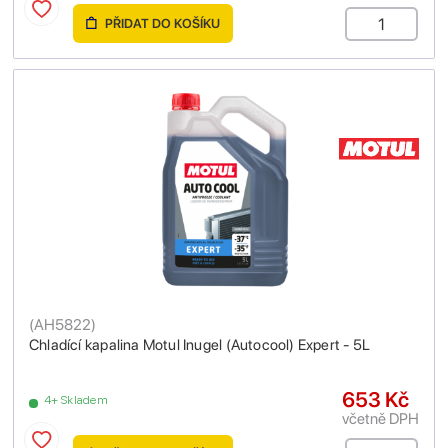
PŘIDAT DO KOŠÍKU
(
AH5822
)
Chladící kapalina Motul Inugel (Autocool) Expert - 5L
653 Kč
4+ Skladem
včetně DPH