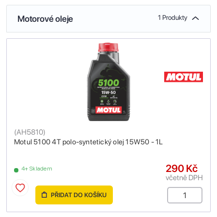
Motorové oleje
1 Produkty
(
AH5810
)
Motul 5100 4T polo-syntetický olej 15W50 - 1L
290 Kč
4+ Skladem
včetně DPH
PŘIDAT DO KOŠÍKU