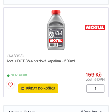
(
AA8993
)
Motul DOT 3&4 brzdová kapalina - 500ml
159 Kč
4+ Skladem
včetně DPH
PŘIDAT DO KOŠÍKU
6 Produkty