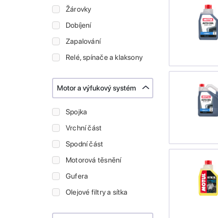
Žárovky
Dobíjení
Zapalování
Relé, spínače a klaksony
Motor a výfukový systém
Spojka
Vrchní část
Spodní část
Motorová těsnění
Gufera
Olejové filtry a sítka