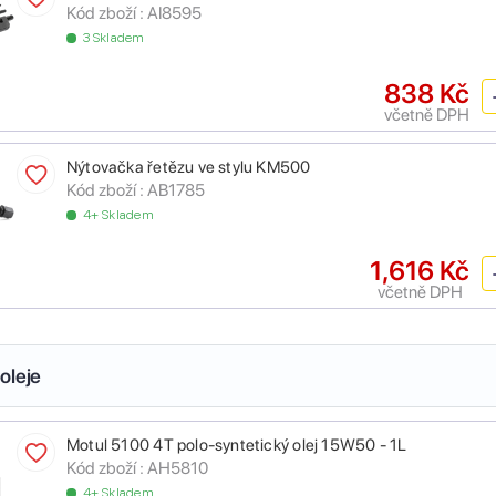
Kód zboží :
AI8595
3 Skladem
838 Kč
včetně DPH
Nýtovačka řetězu ve stylu KM500
Kód zboží :
AB1785
4+ Skladem
1,616 Kč
včetně DPH
oleje
Motul 5100 4T polo-syntetický olej 15W50 - 1L
Kód zboží :
AH5810
4+ Skladem