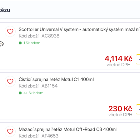
tězu
Scottoiler Universal V system - automatický systém mazání
Kód zboží :
AC8938
1 Skladem
4,114 Kč
včetně DPH
Čistící sprej na řetěz Motul C1 400ml
Kód zboží :
AB1154
4+ Skladem
230 Kč
včetně DPH
Mazací sprej na řetěz Motul Off-Road C3 400ml
Kód zboží :
AF4653