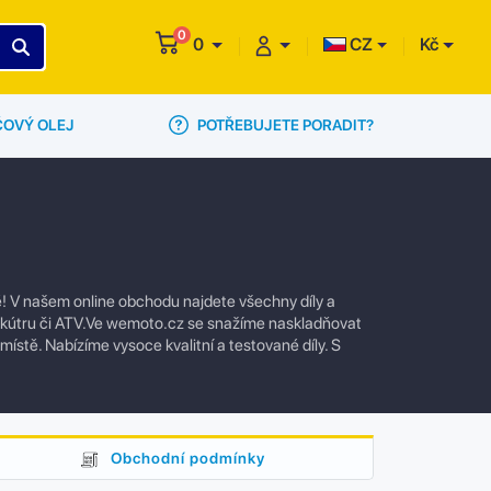
0
0
CZ
Kč
POTŘEBUJETE PORADIT?
ČOVÝ OLEJ
! V našem online obchodu najdete všechny díly a
 skútru či ATV.Ve wemoto.cz se snažíme naskladňovat
 místě. Nabízíme vysoce kvalitní a testované díly. S
Obchodní podmínky