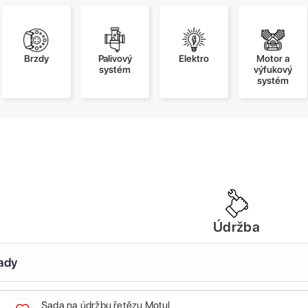
Brzdy
Palivový
Elektro
Motor a
systém
výfukový
systém
Údržba
sady
Sada na údržbu řetězu Motul