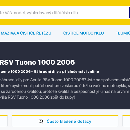
MAZIVA A ČISTIČE ŘETĚZU
ČISTIČE MOTOCYKLU
TLUMI
a RSV Tuono 1000 2006
Tuono 1000 2006 – Náhradní díly a příslušenství online
náhradní díly pro Aprilia RSV Tuono 1000 2006? Jste na správném místě
í, které byste mohli potřebovat pro veškerou údržbu vašeho motocyklu,
ly se zaručenou kvalitou, protože kvalita a bezpečnost je u nás na prvním
rilia RSV Tuono 1000 2006 zpět do kupy!
Často kladené dotazy