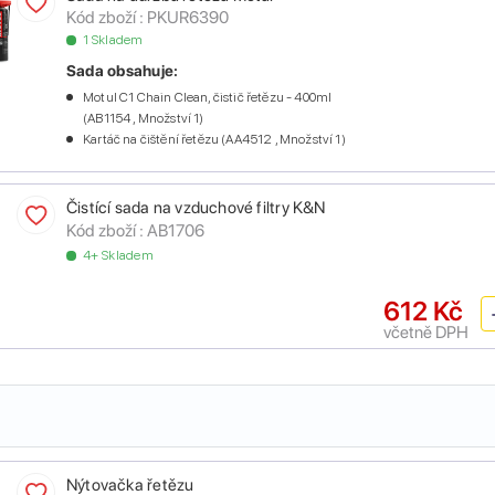
Kód zboží :
PKUR6390
1 Skladem
Sada obsahuje:
Motul C1 Chain Clean, čistič řetězu - 400ml
(AB1154 , Množství 1)
Kartáč na čištění řetězu (AA4512 , Množství 1)
Čistící sada na vzduchové filtry K&N
Kód zboží :
AB1706
4+ Skladem
612 Kč
včetně DPH
Nýtovačka řetězu