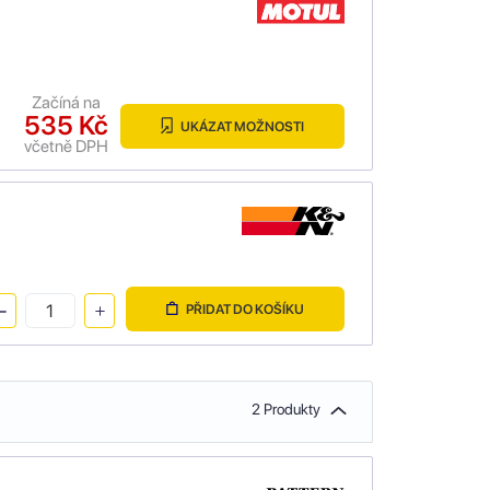
Začíná na
535 Kč
UKÁZAT MOŽNOSTI
včetně DPH
PŘIDAT DO KOŠÍKU
2 Produkty