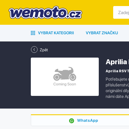
VYBRAT KATEGORII
VYBRAT ZNAČKU
Zpět
Aprili
Aprilia RSV 
Potřebujete 
příslušenstv
originální dí
námi dáte Ap
WhatsApp