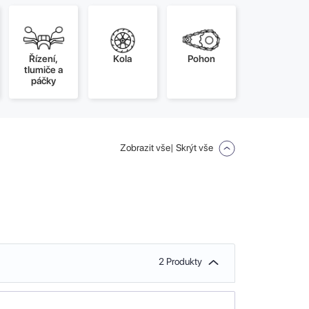
Řízení,
Kola
Pohon
tlumiče a
páčky
Zobrazit vše
| Skrýt vše
2 Produkty