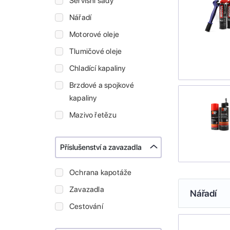
Servisní sady
Nářadí
Motorové oleje
Tlumičové oleje
Chladící kapaliny
Brzdové a spojkové
kapaliny
Mazivo řetězu
Příslušenství a zavazadla
Ochrana kapotáže
Zavazadla
Nářadí
Cestování