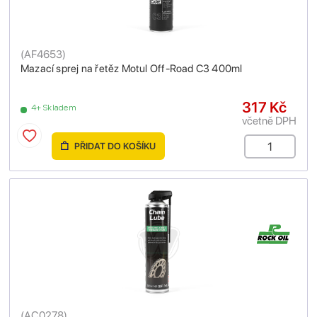
(
AF4653
)
Mazací sprej na řetěz Motul Off-Road C3 400ml
317 Kč
4+ Skladem
včetně DPH
PŘIDAT DO KOŠÍKU
(
AC0278
)