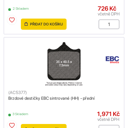
726 Kč
2 Skladem
včetně DPH
PŘIDAT DO KOŠÍKU
(
AC5377
)
Brzdové destičky EBC sintrované (HH) - přední
1,971 Kč
3 Skladem
včetně DPH