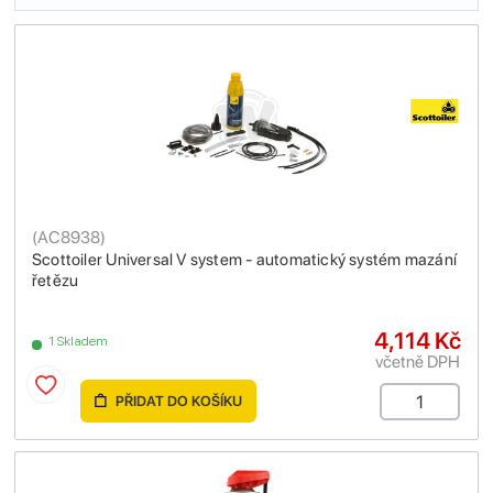
(
AC8938
)
Scottoiler Universal V system - automatický systém mazání
řetězu
4,114 Kč
1 Skladem
včetně DPH
PŘIDAT DO KOŠÍKU