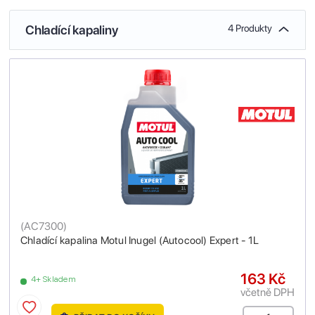
Chladící kapaliny
4 Produkty
(
AC7300
)
Chladící kapalina Motul Inugel (Autocool) Expert - 1L
163 Kč
4+ Skladem
včetně DPH