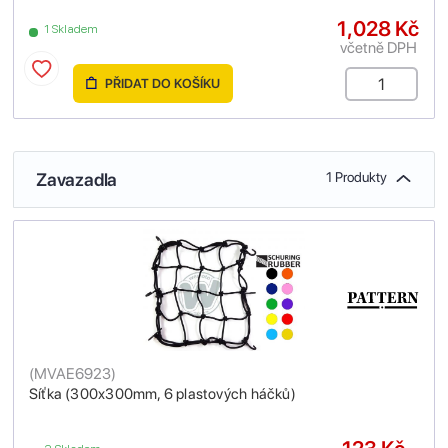
1,028 Kč
1 Skladem
včetně DPH
PŘIDAT DO KOŠÍKU
Zavazadla
1 Produkty
(
MVAE6923
)
Síťka (300x300mm, 6 plastových háčků)