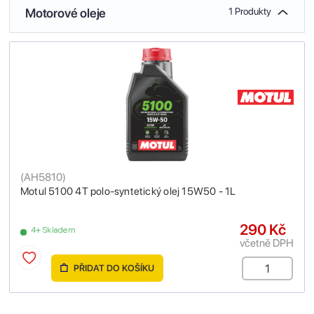
Motorové oleje
1 Produkty
(
AH5810
)
Motul 5100 4T polo-syntetický olej 15W50 - 1L
290 Kč
4+ Skladem
včetně DPH
PŘIDAT DO KOŠÍKU