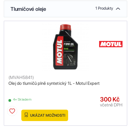
Tlumičové oleje
1 Produkty
(
MVAH5841
)
Olej do tlumičů plně syntetický 1L - Motul Expert
300 Kč
4+ Skladem
včetně DPH
UKÁZAT MOŽNOSTI