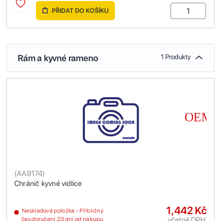
PŘIDAT DO KOŠÍKU
Rám a kyvné rameno
1 Produkty
(
AA9174
)
Chránič kyvné vidlice
1,442 Kč
Neskladová položka - Přibližný
včetně DPH
čas doručení 23 dní od nákupu