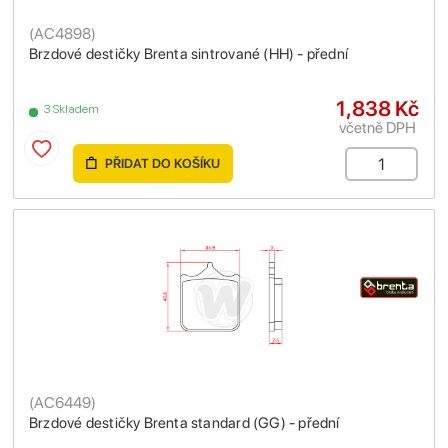
(
AC4898
)
Brzdové destičky Brenta sintrované (HH) - přední
1,838 Kč
3 Skladem
včetně DPH
PŘIDAT DO KOŠÍKU
(
AC6449
)
Brzdové destičky Brenta standard (GG) - přední