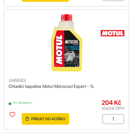
(
AI6640
)
Chladící kapalina Motul Motocool Expert - 1L
204 Kč
4+ Skladem
včetně DPH
PŘIDAT DO KOŠÍKU