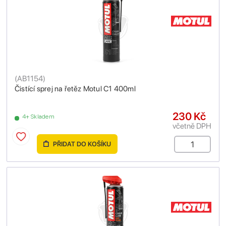
(
AB1154
)
Čistící sprej na řetěz Motul C1 400ml
230 Kč
4+ Skladem
včetně DPH
PŘIDAT DO KOŠÍKU