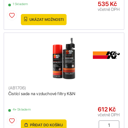
535 Kč
1 Skladem
včetně DPH
UKÁZAT MOŽNOSTI
(
AB1706
)
Čistící sada na vzduchové filtry K&N
612 Kč
4+ Skladem
včetně DPH
PŘIDAT DO KOŠÍKU