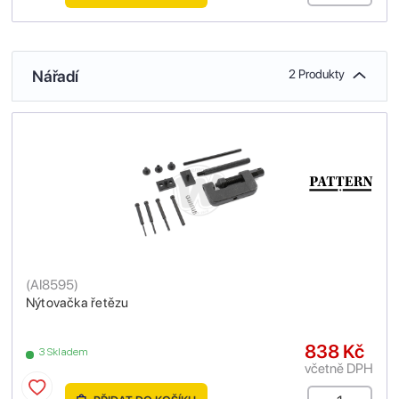
Nářadí
2 Produkty
(
AI8595
)
Nýtovačka řetězu
838 Kč
3 Skladem
včetně DPH