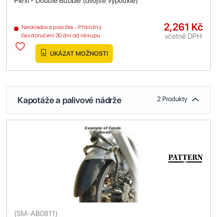
Plexi - Double Bubble (dvojitě vypouklé)
2,261 Kč
Neskladová položka - Přibližný
včetně DPH
čas doručení 30 dní od nákupu
UKÁZAT MOŽNOSTI
Kapotáže a palivové nádrže
2 Produkty
(
SM-AB0811
)