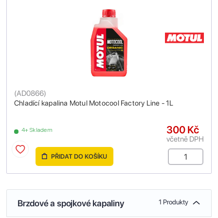
(
AD0866
)
Chladící kapalina Motul Motocool Factory Line - 1L
300 Kč
4+ Skladem
včetně DPH
PŘIDAT DO KOŠÍKU
Brzdové a spojkové kapaliny
1 Produkty