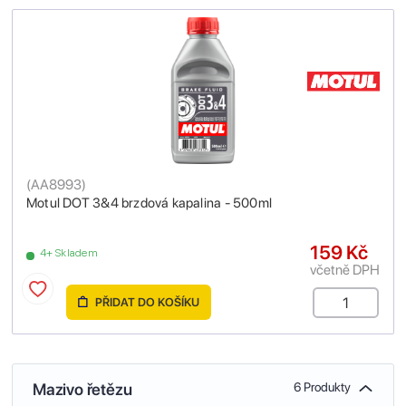
(
AA8993
)
Motul DOT 3&4 brzdová kapalina - 500ml
159 Kč
4+ Skladem
včetně DPH
PŘIDAT DO KOŠÍKU
Mazivo řetězu
6 Produkty