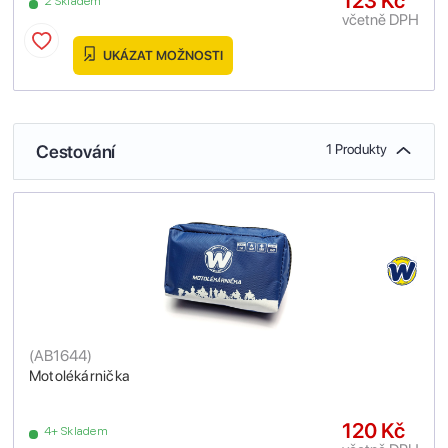
123 Kč
2 Skladem
včetně DPH
UKÁZAT MOŽNOSTI
Cestování
1 Produkty
(
AB1644
)
Motolékárnička
120 Kč
4+ Skladem