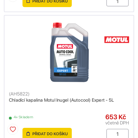
PŘIDAT DO KOŠÍKU
(
AH5822
)
Chladící kapalina Motul Inugel (Autocool) Expert - 5L
653 Kč
4+ Skladem
včetně DPH
PŘIDAT DO KOŠÍKU