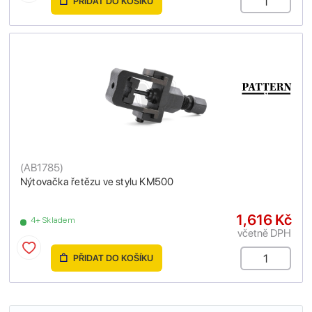
PŘIDAT DO KOŠÍKU
(
AB1785
)
Nýtovačka řetězu ve stylu KM500
1,616 Kč
4+ Skladem
včetně DPH
PŘIDAT DO KOŠÍKU