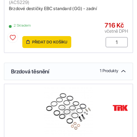
(
AC5229
)
Brzdové destičky EBC standard (GG) - zadní
716 Kč
2 Skladem
včetně DPH
PŘIDAT DO KOŠÍKU
Brzdová těsnění
1 Produkty