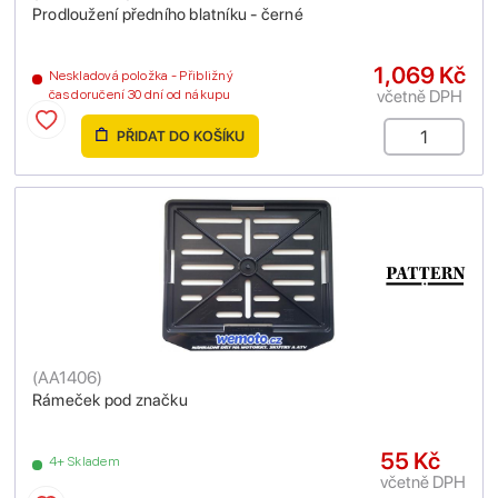
Prodloužení předního blatníku - černé
1,069 Kč
Neskladová položka - Přibližný
včetně DPH
čas doručení 30 dní od nákupu
PŘIDAT DO KOŠÍKU
(
AA1406
)
Rámeček pod značku
55 Kč
4+ Skladem
včetně DPH