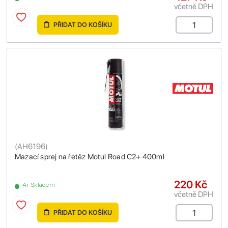
včetně DPH
PŘIDAT DO KOŠÍKU
(
AH6196
)
Mazací sprej na řetěz Motul Road C2+ 400ml
220 Kč
4+ Skladem
včetně DPH
PŘIDAT DO KOŠÍKU