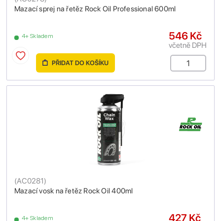
Mazací sprej na řetěz Rock Oil Professional 600ml
546 Kč
4+ Skladem
včetně DPH
PŘIDAT DO KOŠÍKU
(
AC0281
)
Mazací vosk na řetěz Rock Oil 400ml
427 Kč
4+ Skladem