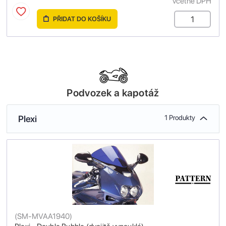
včetně DPH
PŘIDAT DO KOŠÍKU
Podvozek a kapotáž
Plexi
1 Produkty
(
SM-MVAA1940
)