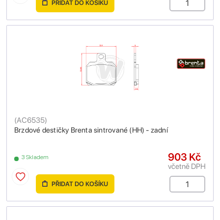
PŘIDAT DO KOŠÍKU
(
AC6535
)
Brzdové destičky Brenta sintrované (HH) - zadní
903 Kč
3 Skladem
včetně DPH
PŘIDAT DO KOŠÍKU