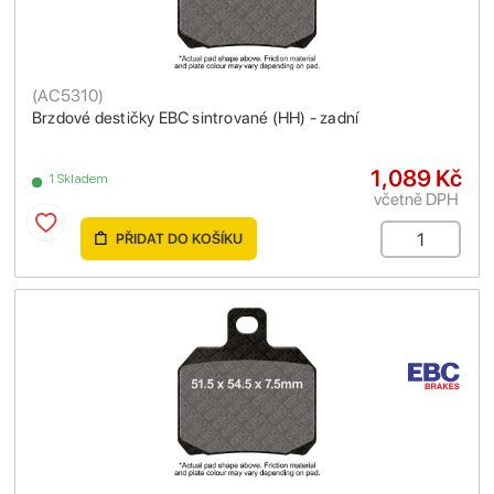
(
AC5310
)
Brzdové destičky EBC sintrované (HH) - zadní
1,089 Kč
1 Skladem
včetně DPH
PŘIDAT DO KOŠÍKU