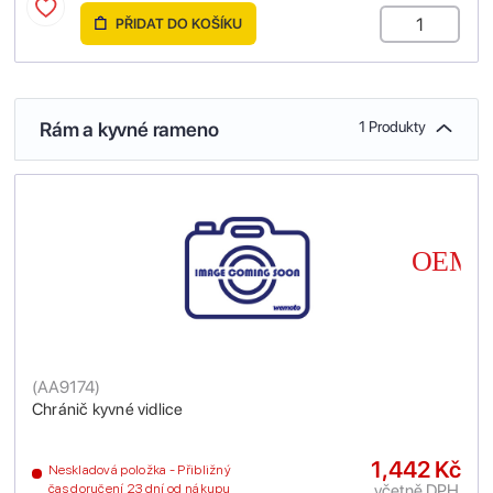
PŘIDAT DO KOŠÍKU
Rám a kyvné rameno
1 Produkty
(
AA9174
)
Chránič kyvné vidlice
1,442 Kč
Neskladová položka - Přibližný
včetně DPH
čas doručení 23 dní od nákupu