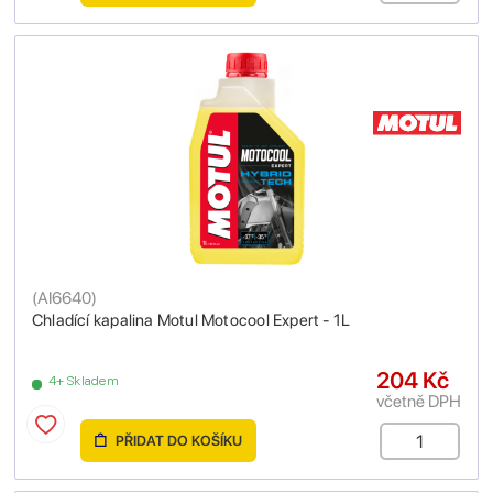
(
AI6640
)
Chladící kapalina Motul Motocool Expert - 1L
204 Kč
4+ Skladem
včetně DPH
PŘIDAT DO KOŠÍKU