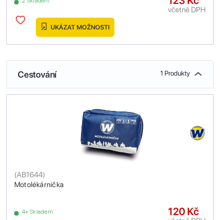
123 Kč
2 Skladem
včetně DPH
UKÁZAT MOŽNOSTI
Cestování
1 Produkty
(
AB1644
)
Motolékárnička
120 Kč
4+ Skladem