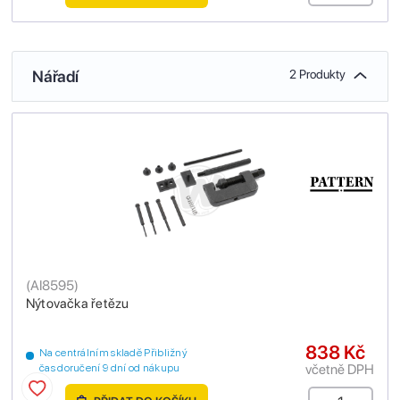
Nářadí
2 Produkty
(
AI8595
)
Nýtovačka řetězu
838 Kč
Na centrálním skladě Přibližný
včetně DPH
čas doručení 9 dní od nákupu