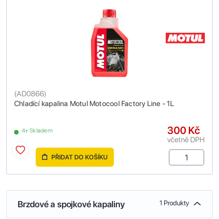
(
AD0866
)
Chladící kapalina Motul Motocool Factory Line - 1L
300 Kč
4+ Skladem
včetně DPH
PŘIDAT DO KOŠÍKU
Brzdové a spojkové kapaliny
1 Produkty