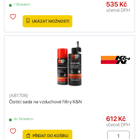
535 Kč
1 Skladem
včetně DPH
UKÁZAT MOŽNOSTI
(
AB1706
)
Čistící sada na vzduchové filtry K&N
612 Kč
4+ Skladem
včetně DPH
PŘIDAT DO KOŠÍKU