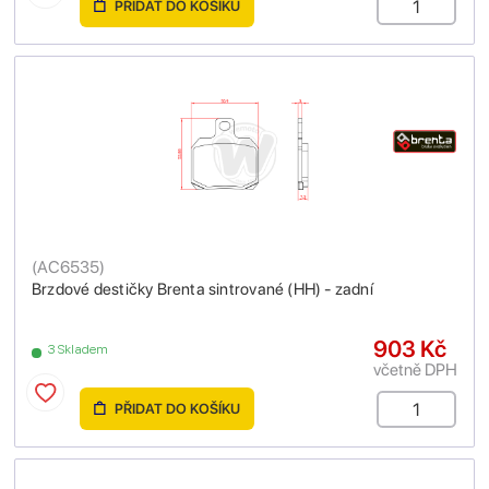
PŘIDAT DO KOŠÍKU
(
AC6535
)
Brzdové destičky Brenta sintrované (HH) - zadní
903 Kč
3 Skladem
včetně DPH
PŘIDAT DO KOŠÍKU