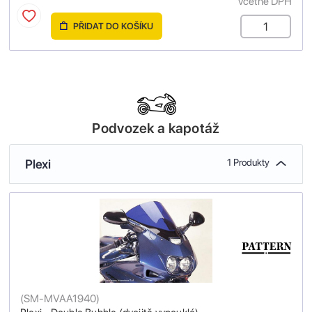
včetně DPH
PŘIDAT DO KOŠÍKU
Podvozek a kapotáž
Plexi
1 Produkty
(
SM-MVAA1940
)