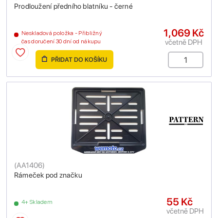
Prodloužení předního blatníku - černé
1,069 Kč
Neskladová položka - Přibližný
včetně DPH
čas doručení 30 dní od nákupu
PŘIDAT DO KOŠÍKU
(
AA1406
)
Rámeček pod značku
55 Kč
4+ Skladem
včetně DPH