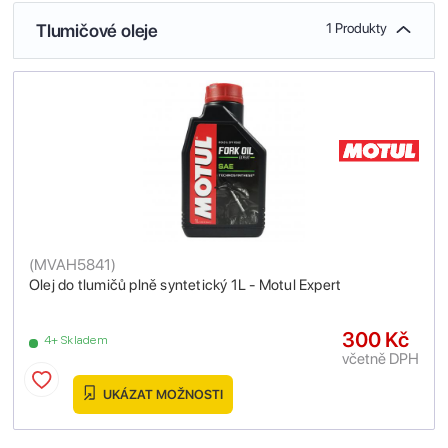
Tlumičové oleje
1 Produkty
(
MVAH5841
)
Olej do tlumičů plně syntetický 1L - Motul Expert
300 Kč
4+ Skladem
včetně DPH
UKÁZAT MOŽNOSTI