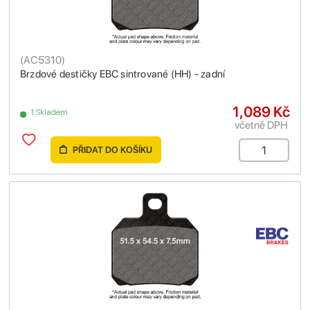
(
AC5310
)
Brzdové destičky EBC sintrované (HH) - zadní
1,089 Kč
1 Skladem
včetně DPH
PŘIDAT DO KOŠÍKU