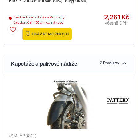
Plexi - Double Bubble (dvojitě vypouklé)
2,261 Kč
Neskladová položka - Přibližný
včetně DPH
čas doručení 30 dní od nákupu
UKÁZAT MOŽNOSTI
Kapotáže a palivové nádrže
2 Produkty
(
SM-AB0811
)