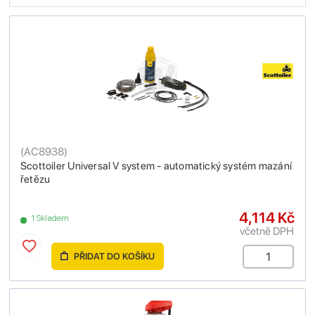
(
AC8938
)
Scottoiler Universal V system - automatický systém mazání
řetězu
4,114 Kč
1 Skladem
včetně DPH
PŘIDAT DO KOŠÍKU