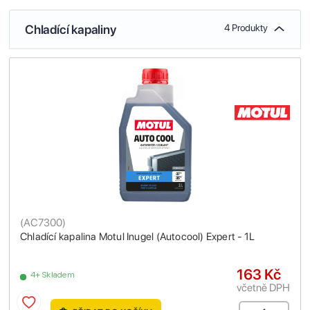
Chladící kapaliny
4 Produkty
(
AC7300
)
Chladící kapalina Motul Inugel (Autocool) Expert - 1L
163 Kč
4+ Skladem
včetně DPH