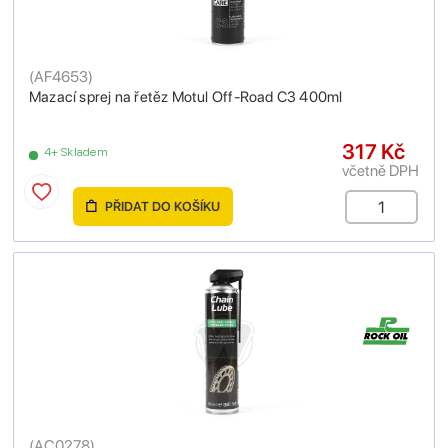
(
AF4653
)
Mazací sprej na řetěz Motul Off-Road C3 400ml
317 Kč
4+ Skladem
včetně DPH
PŘIDAT DO KOŠÍKU
(
AC0278
)