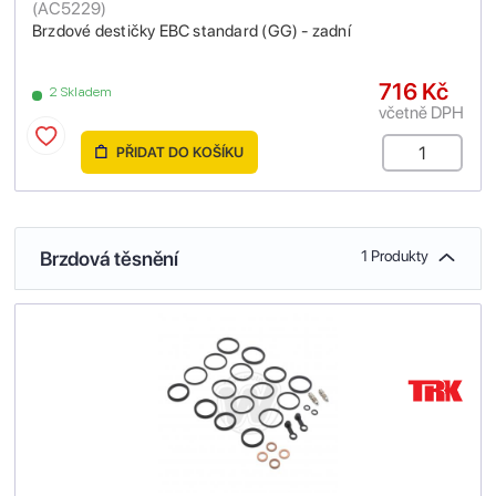
(
AC5229
)
Brzdové destičky EBC standard (GG) - zadní
716 Kč
2 Skladem
včetně DPH
PŘIDAT DO KOŠÍKU
Brzdová těsnění
1 Produkty