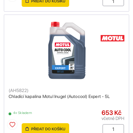
PŘIDAT DO KOŠÍKU
(
AH5822
)
Chladící kapalina Motul Inugel (Autocool) Expert - 5L
653 Kč
4+ Skladem
včetně DPH
PŘIDAT DO KOŠÍKU