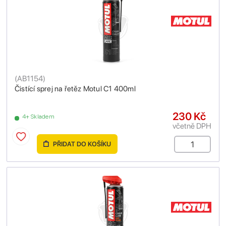
(
AB1154
)
Čistící sprej na řetěz Motul C1 400ml
230 Kč
4+ Skladem
včetně DPH
PŘIDAT DO KOŠÍKU