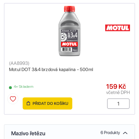
(
AA8993
)
Motul DOT 3&4 brzdová kapalina - 500ml
159 Kč
4+ Skladem
včetně DPH
PŘIDAT DO KOŠÍKU
Mazivo řetězu
6 Produkty