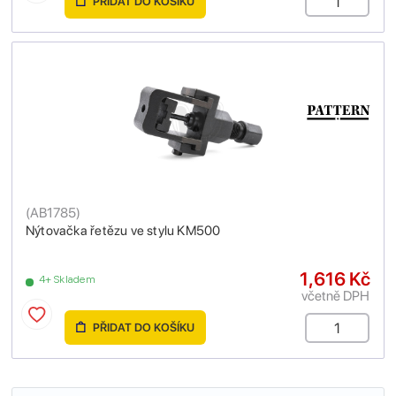
PŘIDAT DO KOŠÍKU
(
AB1785
)
Nýtovačka řetězu ve stylu KM500
1,616 Kč
4+ Skladem
včetně DPH
PŘIDAT DO KOŠÍKU