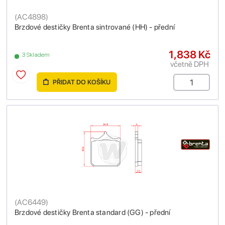
(
AC4898
)
Brzdové destičky Brenta sintrované (HH) - přední
1,838 Kč
3 Skladem
včetně DPH
PŘIDAT DO KOŠÍKU
(
AC6449
)
Brzdové destičky Brenta standard (GG) - přední