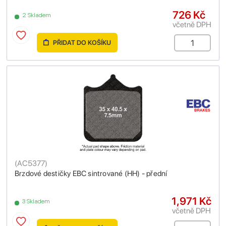
726 Kč
2 Skladem
včetně DPH
PŘIDAT DO KOŠÍKU
(
AC5377
)
Brzdové destičky EBC sintrované (HH) - přední
1,971 Kč
3 Skladem
včetně DPH