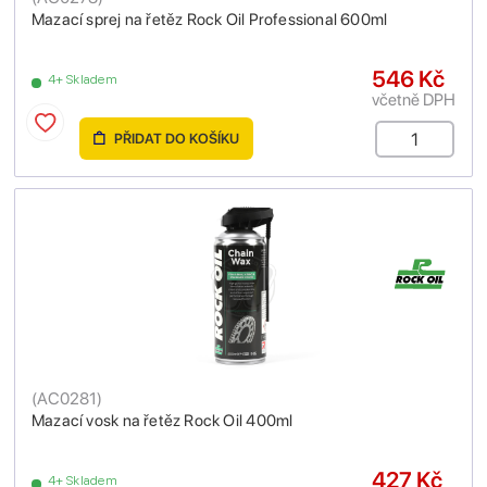
Mazací sprej na řetěz Rock Oil Professional 600ml
546 Kč
4+ Skladem
včetně DPH
PŘIDAT DO KOŠÍKU
(
AC0281
)
Mazací vosk na řetěz Rock Oil 400ml
427 Kč
4+ Skladem