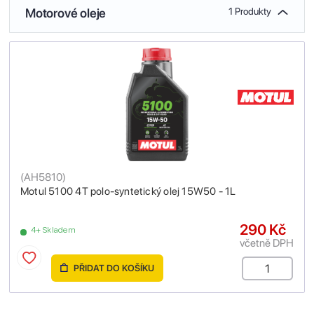
Motorové oleje
1 Produkty
(
AH5810
)
Motul 5100 4T polo-syntetický olej 15W50 - 1L
290 Kč
4+ Skladem
včetně DPH
PŘIDAT DO KOŠÍKU