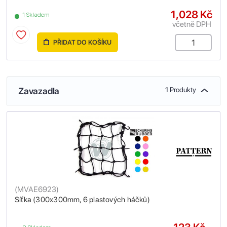
1,028 Kč
1 Skladem
včetně DPH
PŘIDAT DO KOŠÍKU
Zavazadla
1 Produkty
(
MVAE6923
)
Síťka (300x300mm, 6 plastových háčků)