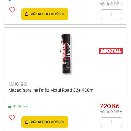
včetně DPH
PŘIDAT DO KOŠÍKU
(
AH6196
)
Mazací sprej na řetěz Motul Road C2+ 400ml
220 Kč
4+ Skladem
včetně DPH
PŘIDAT DO KOŠÍKU