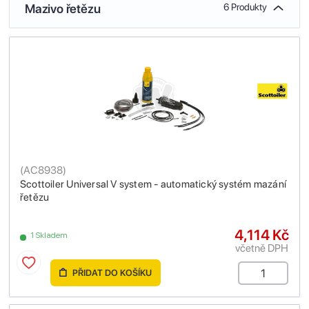
Mazivo řetězu
6 Produkty
(
AC8938
)
Scottoiler Universal V system - automatický systém mazání
řetězu
4,114 Kč
1 Skladem
včetně DPH
PŘIDAT DO KOŠÍKU