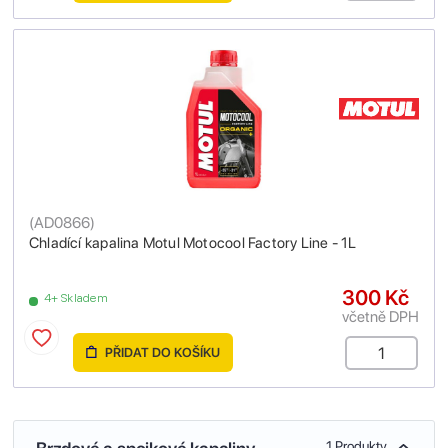
(
AD0866
)
Chladící kapalina Motul Motocool Factory Line - 1L
300 Kč
4+ Skladem
včetně DPH
PŘIDAT DO KOŠÍKU
1 Produkty