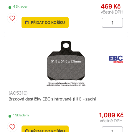
469 Kč
4 Skladem
včetně DPH
PŘIDAT DO KOŠÍKU
(
AC5310
)
Brzdové destičky EBC sintrované (HH) - zadní
1,089 Kč
1 Skladem
včetně DPH
PŘIDAT DO KOŠÍKU