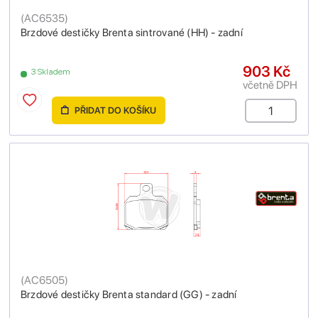
(
AC6535
)
Brzdové destičky Brenta sintrované (HH) - zadní
903 Kč
3 Skladem
včetně DPH
PŘIDAT DO KOŠÍKU
(
AC6505
)
Brzdové destičky Brenta standard (GG) - zadní