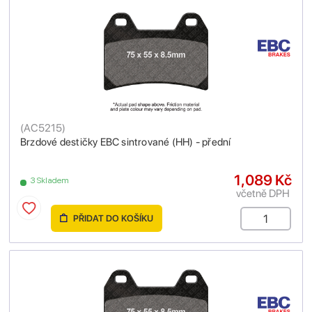
(
AC5215
)
Brzdové destičky EBC sintrované (HH) - přední
1,089 Kč
3 Skladem
včetně DPH
PŘIDAT DO KOŠÍKU