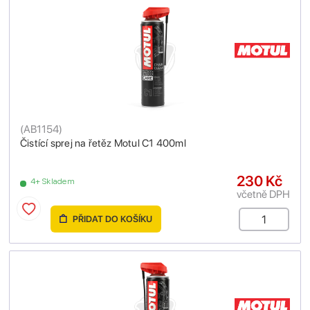
(
AB1154
)
Čistící sprej na řetěz Motul C1 400ml
230 Kč
4+ Skladem
včetně DPH
PŘIDAT DO KOŠÍKU