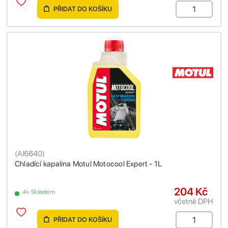
PŘIDAT DO KOŠÍKU
(
AI6640
)
Chladící kapalina Motul Motocool Expert - 1L
204 Kč
4+ Skladem
včetně DPH
PŘIDAT DO KOŠÍKU