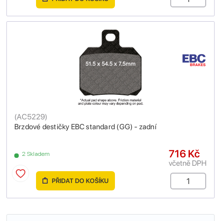
(
AC5229
)
Brzdové destičky EBC standard (GG) - zadní
716 Kč
2 Skladem
včetně DPH
PŘIDAT DO KOŠÍKU