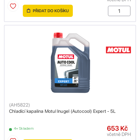
PŘIDAT DO KOŠÍKU
(
AH5822
)
Chladící kapalina Motul Inugel (Autocool) Expert - 5L
653 Kč
4+ Skladem
včetně DPH