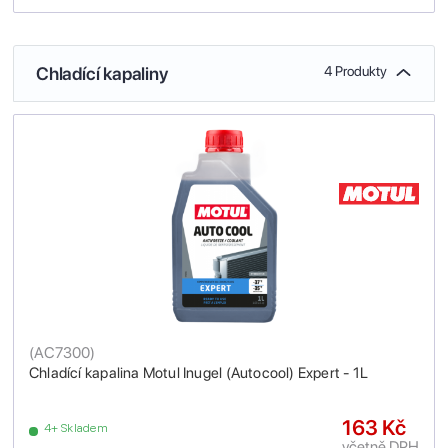
Chladící kapaliny
4 Produkty
(
AC7300
)
Chladící kapalina Motul Inugel (Autocool) Expert - 1L
163 Kč
4+ Skladem
včetně DPH