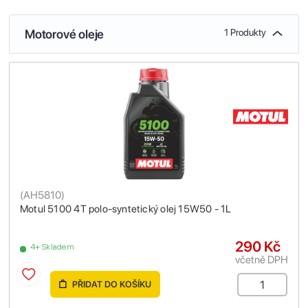
Motorové oleje
1 Produkty
(
AH5810
)
Motul 5100 4T polo-syntetický olej 15W50 - 1L
290 Kč
4+ Skladem
včetně DPH
PŘIDAT DO KOŠÍKU