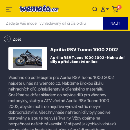
0
Zpět
Aprilia RSV Tuono 1000 2002
Aprilia RSV Tuono 1000 2002 – Náhradní
díly a příslušenství online
Všechno co potřebujete pro Aprilia RSV Tuono 1000 2002
najdete u nás na wemoto.cz. Nabízíme širokou škálu
náhradních dílů, příslušenství a dílenského materiálu.
Snažíme se držet skladem co nejvíce dílů pro všechny
motocykly, skútry a ATV včetně Aprilia RSV Tuono 1000
2002, abyste mohli co nejdříve vyrazit vstříc novým
dobrodružstvím. Všechny naše náhradní díly byly pečlivě
testovány a jsou té nejvyšší kvality. Vždy dbáme na
bezpečnost našich zákazníků. V případě jakýchkoliv dotazů
nás neváhejte kontaktovat, vždy vám rádi pomůžeme.