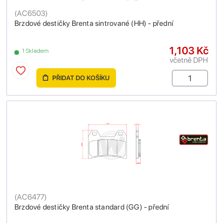
(
AC6503
)
Brzdové destičky Brenta sintrované (HH) - přední
1,103 Kč
1 Skladem
včetně DPH
PŘIDAT DO KOŠÍKU
(
AC6477
)
Brzdové destičky Brenta standard (GG) - přední