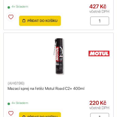
427 Kč
4+ Skladem
včetně DPH
PŘIDAT DO KOŠÍKU
(
AH6196
)
Mazací sprej na řetěz Motul Road C2+ 400ml
220 Kč
4+ Skladem
včetně DPH