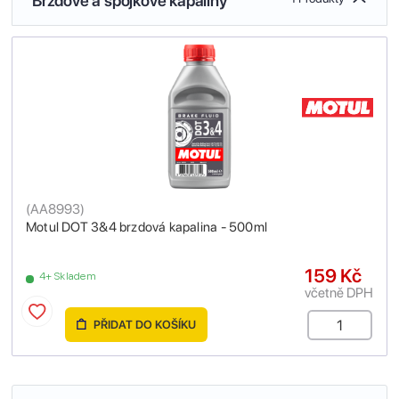
Brzdové a spojkové kapaliny
(
AA8993
)
Motul DOT 3&4 brzdová kapalina - 500ml
159 Kč
4+ Skladem
včetně DPH
PŘIDAT DO KOŠÍKU