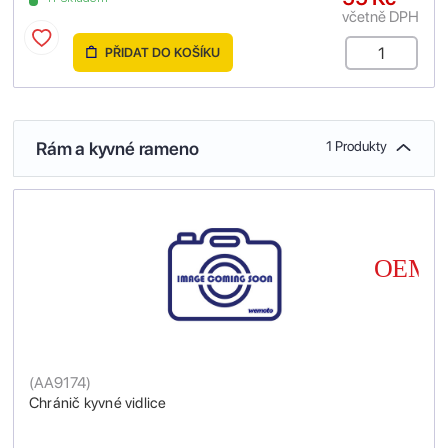
včetně DPH
PŘIDAT DO KOŠÍKU
Rám a kyvné rameno
1 Produkty
(
AA9174
)
Chránič kyvné vidlice