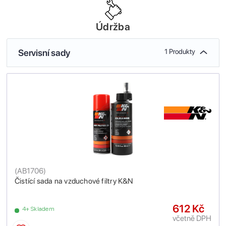
Údržba
Servisní sady
1 Produkty
(
AB1706
)
Čistící sada na vzduchové filtry K&N
612 Kč
4+ Skladem
včetně DPH