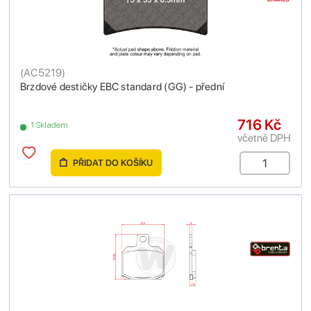
(
AC5219
)
Brzdové destičky EBC standard (GG) - přední
716 Kč
1 Skladem
včetně DPH
PŘIDAT DO KOŠÍKU