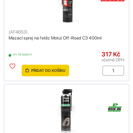
(
AF4653
)
Mazací sprej na řetěz Motul Off-Road C3 400ml
317 Kč
4+ Skladem
včetně DPH
PŘIDAT DO KOŠÍKU