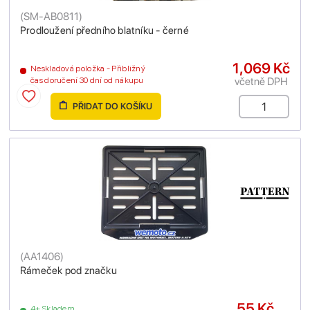
(
SM-AB0811
)
Prodloužení předního blatníku - černé
1,069 Kč
Neskladová položka - Přibližný
včetně DPH
čas doručení 30 dní od nákupu
PŘIDAT DO KOŠÍKU
(
AA1406
)
Rámeček pod značku
55 Kč
4+ Skladem