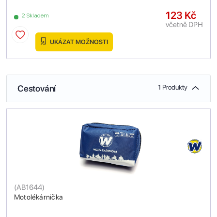
123 Kč
2 Skladem
včetně DPH
UKÁZAT MOŽNOSTI
Cestování
1 Produkty
(
AB1644
)
Motolékárnička