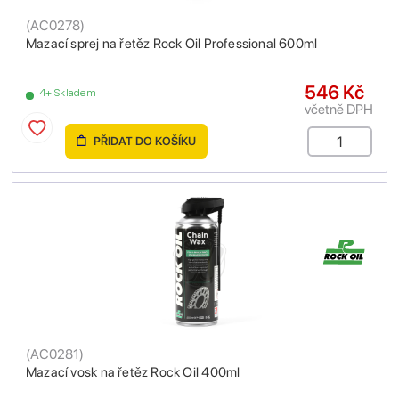
(
AC0278
)
Mazací sprej na řetěz Rock Oil Professional 600ml
546 Kč
4+ Skladem
včetně DPH
PŘIDAT DO KOŠÍKU
(
AC0281
)
Mazací vosk na řetěz Rock Oil 400ml