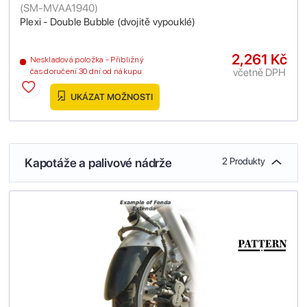
(
SM-MVAA1940
)
Plexi - Double Bubble (dvojitě vypouklé)
2,261 Kč
Neskladová položka - Přibližný
včetně DPH
čas doručení 30 dní od nákupu
UKÁZAT MOŽNOSTI
Kapotáže a palivové nádrže
2 Produkty