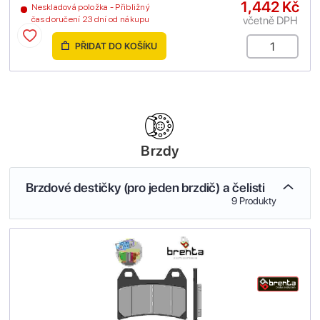
1,442 Kč
Neskladová položka - Přibližný
včetně DPH
čas doručení 23 dní od nákupu
PŘIDAT DO KOŠÍKU
Brzdy
Brzdové destičky (pro jeden brzdič) a čelisti
9 Produkty