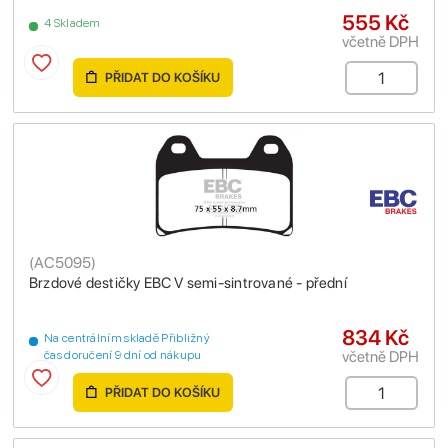
555 Kč
4 Skladem
včetně DPH
PŘIDAT DO KOŠÍKU
(
AC5095
)
Brzdové destičky EBC V semi-sintrované - přední
834 Kč
Na centrálním skladě Přibližný
včetně DPH
čas doručení 9 dní od nákupu
PŘIDAT DO KOŠÍKU