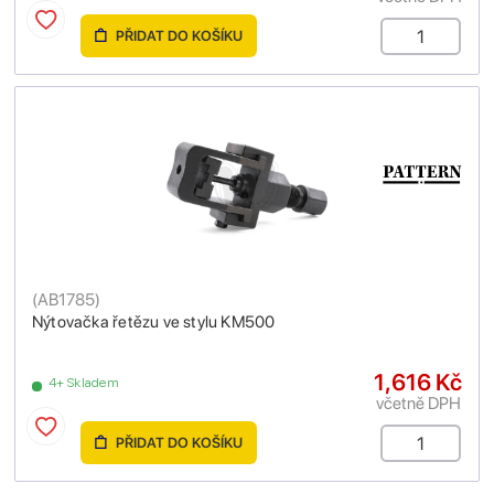
PŘIDAT DO KOŠÍKU
(
AB1785
)
Nýtovačka řetězu ve stylu KM500
1,616 Kč
4+ Skladem
včetně DPH
PŘIDAT DO KOŠÍKU