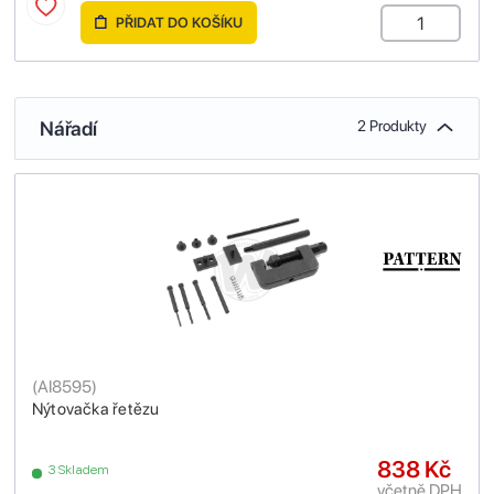
PŘIDAT DO KOŠÍKU
Nářadí
2 Produkty
(
AI8595
)
Nýtovačka řetězu
838 Kč
3 Skladem
včetně DPH