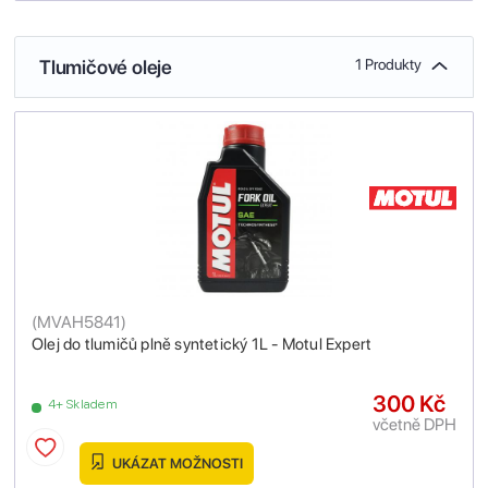
Tlumičové oleje
1 Produkty
(
MVAH5841
)
Olej do tlumičů plně syntetický 1L - Motul Expert
300 Kč
4+ Skladem
včetně DPH
UKÁZAT MOŽNOSTI