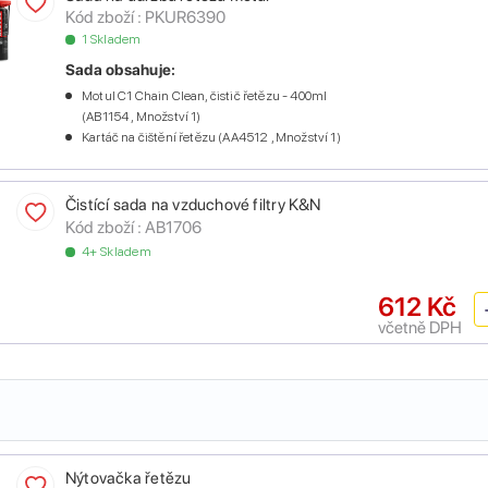
Kód zboží :
PKUR6390
1 Skladem
Sada obsahuje:
Motul C1 Chain Clean, čistič řetězu - 400ml
(AB1154 , Množství 1)
Kartáč na čištění řetězu (AA4512 , Množství 1)
Čistící sada na vzduchové filtry K&N
Kód zboží :
AB1706
4+ Skladem
612 Kč
včetně DPH
Nýtovačka řetězu