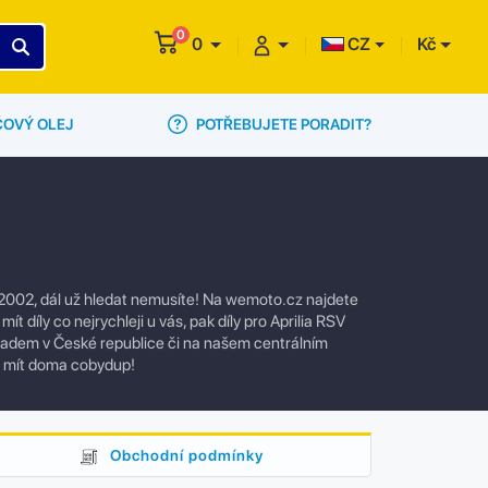
0
0
CZ
Kč
POTŘEBUJETE PORADIT?
ČOVÝ OLEJ
 2002, dál už hledat nemusíte! Na wemoto.cz najdete
 díly co nejrychleji u vás, pak díly pro Aprilia RSV
adem v České republice či na našem centrálním
e mít doma cobydup!
Obchodní podmínky