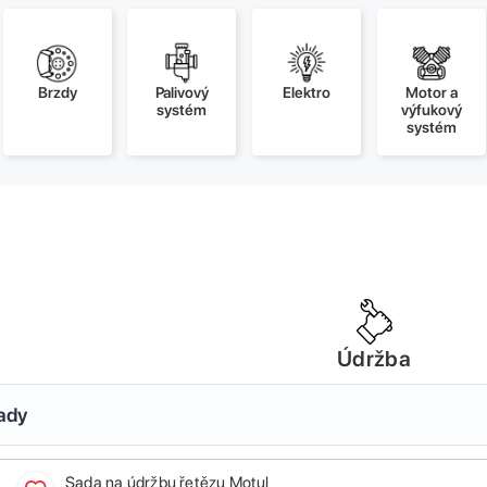
Brzdy
Palivový
Elektro
Motor a
systém
výfukový
systém
Údržba
sady
Sada na údržbu řetězu Motul