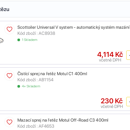
tězu
Scottoiler Universal V system - automatický systém mazání
Kód zboží :
AC8938
1 Skladem
4,114 Kč
včetně DPH
Čistící sprej na řetěz Motul C1 400ml
Kód zboží :
AB1154
4+ Skladem
230 Kč
včetně DPH
Mazací sprej na řetěz Motul Off-Road C3 400ml
Kód zboží :
AF4653