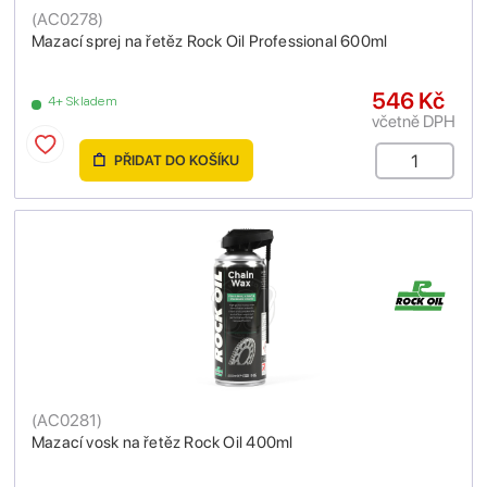
(
AC0278
)
Mazací sprej na řetěz Rock Oil Professional 600ml
546 Kč
4+ Skladem
včetně DPH
PŘIDAT DO KOŠÍKU
(
AC0281
)
Mazací vosk na řetěz Rock Oil 400ml