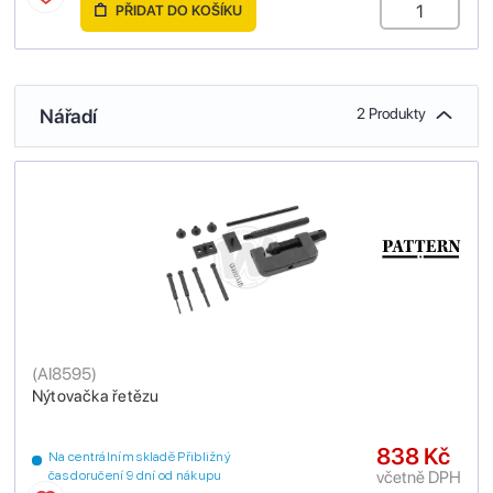
PŘIDAT DO KOŠÍKU
Nářadí
2 Produkty
(
AI8595
)
Nýtovačka řetězu
838 Kč
Na centrálním skladě Přibližný
včetně DPH
čas doručení 9 dní od nákupu