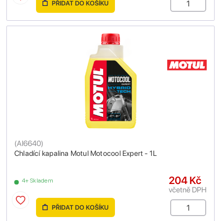
PŘIDAT DO KOŠÍKU
(
AI6640
)
Chladící kapalina Motul Motocool Expert - 1L
204 Kč
4+ Skladem
včetně DPH
PŘIDAT DO KOŠÍKU