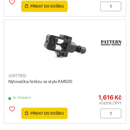
PŘIDAT DO KOŠÍKU
(
AB1785
)
Nýtovačka řetězu ve stylu KM500
1,616 Kč
4+ Skladem
včetně DPH
PŘIDAT DO KOŠÍKU