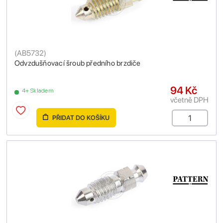
(
AB5732
)
Odvzdušňovací šroub předního brzdiče
94 Kč
4+ Skladem
včetně DPH
PŘIDAT DO KOŠÍKU