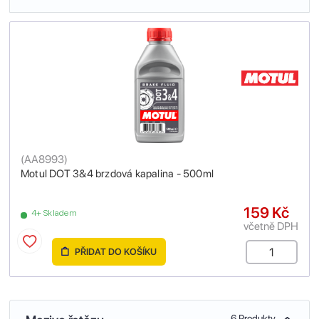
(
AA8993
)
Motul DOT 3&4 brzdová kapalina - 500ml
159 Kč
4+ Skladem
včetně DPH
PŘIDAT DO KOŠÍKU
6 Produkty