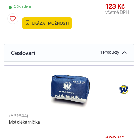
123 Kč
2 Skladem
včetně DPH
UKÁZAT MOŽNOSTI
Cestování
1 Produkty
(
AB1644
)
Motolékárnička