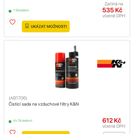
Začíná na
535 Kč
1 Skladem
včetně DPH
UKÁZAT MOŽNOSTI
(
AB1706
)
Čistící sada na vzduchové filtry K&N
612 Kč
4+ Skladem
včetně DPH