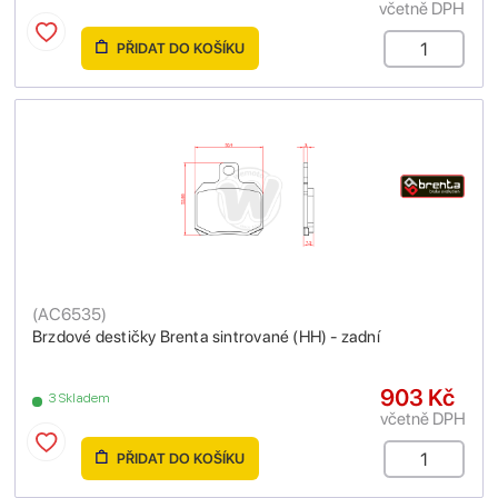
včetně DPH
PŘIDAT DO KOŠÍKU
(
AC6535
)
Brzdové destičky Brenta sintrované (HH) - zadní
903 Kč
3 Skladem
včetně DPH
PŘIDAT DO KOŠÍKU