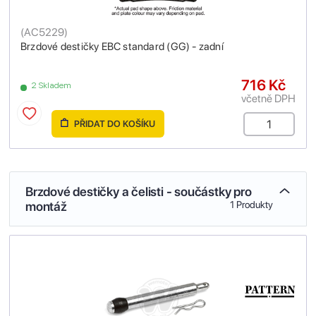
(
AC5229
)
Brzdové destičky EBC standard (GG) - zadní
716 Kč
2 Skladem
včetně DPH
PŘIDAT DO KOŠÍKU
Brzdové destičky a čelisti - součástky pro
montáž
1 Produkty