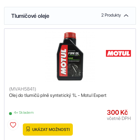
Tlumičové oleje
2 Produkty
(
MVAH5841
)
Olej do tlumičů plně syntetický 1L - Motul Expert
300 Kč
4+ Skladem
včetně DPH
UKÁZAT MOŽNOSTI