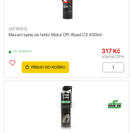
(
AF4653
)
Mazací sprej na řetěz Motul Off-Road C3 400ml
317 Kč
4+ Skladem
včetně DPH
PŘIDAT DO KOŠÍKU