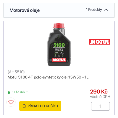
Motorové oleje
1 Produkty
(
AH5810
)
Motul 5100 4T polo-syntetický olej 15W50 - 1L
290 Kč
4+ Skladem
včetně DPH
PŘIDAT DO KOŠÍKU