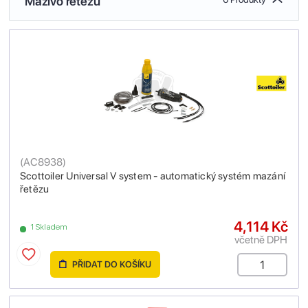
Mazivo řetězu
(
AC8938
)
Scottoiler Universal V system - automatický systém mazání
řetězu
4,114 Kč
1 Skladem
včetně DPH
PŘIDAT DO KOŠÍKU