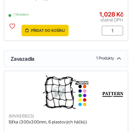
1,028 Kč
1 Skladem
včetně DPH
PŘIDAT DO KOŠÍKU
Zavazadla
1 Produkty
(
MVAE6923
)
Síťka (300x300mm, 6 plastových háčků)