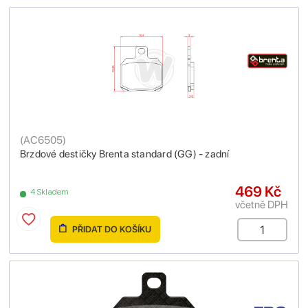
(
AC6505
)
Brzdové destičky Brenta standard (GG) - zadní
469 Kč
4 Skladem
včetně DPH
PŘIDAT DO KOŠÍKU