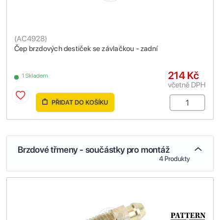
(
AC4928
)
Čep brzdových destiček se závlačkou - zadní
214 Kč
1 Skladem
včetně DPH
PŘIDAT DO KOŠÍKU
Brzdové třmeny - součástky pro montáž
4 Produkty