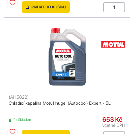
PŘIDAT DO KOŠÍKU
(
AH5822
)
Chladící kapalina Motul Inugel (Autocool) Expert - 5L
653 Kč
4+ Skladem
včetně DPH