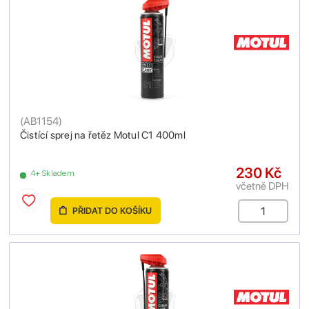
(
AB1154
)
Čistící sprej na řetěz Motul C1 400ml
230 Kč
4+ Skladem
včetně DPH
PŘIDAT DO KOŠÍKU