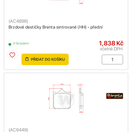
(
AC4898
)
Brzdové destičky Brenta sintrované (HH) - přední
1,838 Kč
3 Skladem
včetně DPH
PŘIDAT DO KOŠÍKU
(
AC6449
)