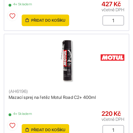
427 Kč
4+ Skladem
včetně DPH
PŘIDAT DO KOŠÍKU
(
AH6196
)
Mazací sprej na řetěz Motul Road C2+ 400ml
220 Kč
4+ Skladem
včetně DPH
PŘIDAT DO KOŠÍKU