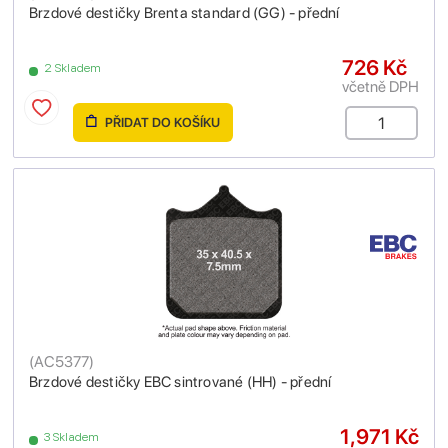
Brzdové destičky Brenta standard (GG) - přední
726 Kč
2 Skladem
včetně DPH
PŘIDAT DO KOŠÍKU
(
AC5377
)
Brzdové destičky EBC sintrované (HH) - přední
1,971 Kč
3 Skladem