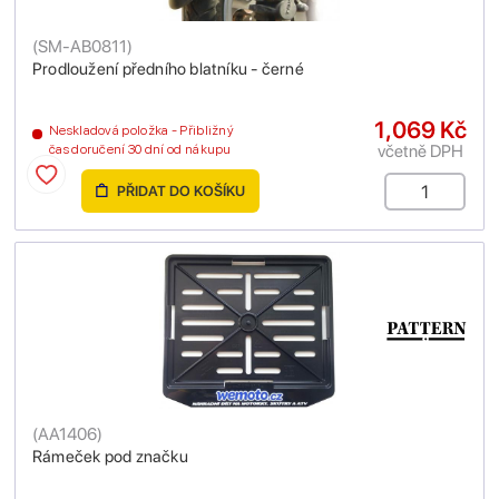
(
SM-AB0811
)
Prodloužení předního blatníku - černé
1,069 Kč
Neskladová položka - Přibližný
včetně DPH
čas doručení 30 dní od nákupu
PŘIDAT DO KOŠÍKU
(
AA1406
)
Rámeček pod značku