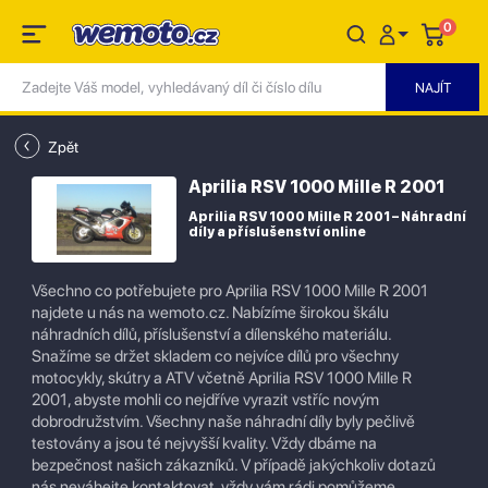
0
Zpět
Aprilia RSV 1000 Mille R 2001
Aprilia RSV 1000 Mille R 2001 – Náhradní
díly a příslušenství online
Všechno co potřebujete pro Aprilia RSV 1000 Mille R 2001
najdete u nás na wemoto.cz. Nabízíme širokou škálu
náhradních dílů, příslušenství a dílenského materiálu.
Snažíme se držet skladem co nejvíce dílů pro všechny
motocykly, skútry a ATV včetně Aprilia RSV 1000 Mille R
2001, abyste mohli co nejdříve vyrazit vstříc novým
dobrodružstvím. Všechny naše náhradní díly byly pečlivě
testovány a jsou té nejvyšší kvality. Vždy dbáme na
bezpečnost našich zákazníků. V případě jakýchkoliv dotazů
nás neváhejte kontaktovat, vždy vám rádi pomůžeme.