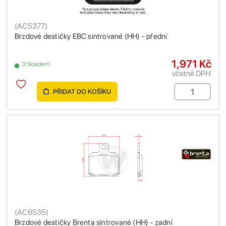
(
AC5377
)
Brzdové destičky EBC sintrované (HH) - přední
1,971 Kč
3 Skladem
včetně DPH
PŘIDAT DO KOŠÍKU
(
AC6535
)
Brzdové destičky Brenta sintrované (HH) - zadní