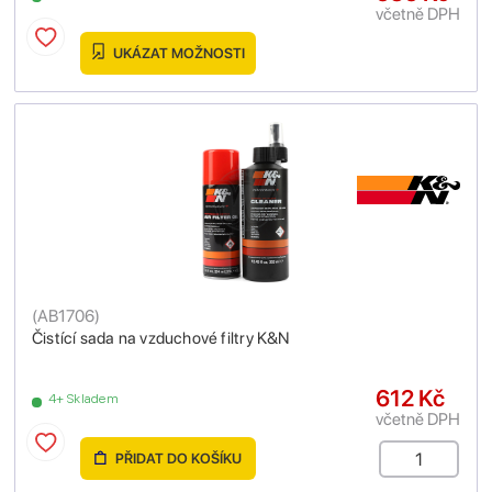
včetně DPH
UKÁZAT MOŽNOSTI
(
AB1706
)
Čistící sada na vzduchové filtry K&N
612 Kč
4+ Skladem
včetně DPH
PŘIDAT DO KOŠÍKU