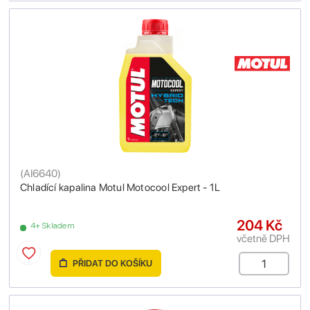
(
AI6640
)
Chladící kapalina Motul Motocool Expert - 1L
204 Kč
4+ Skladem
včetně DPH
PŘIDAT DO KOŠÍKU