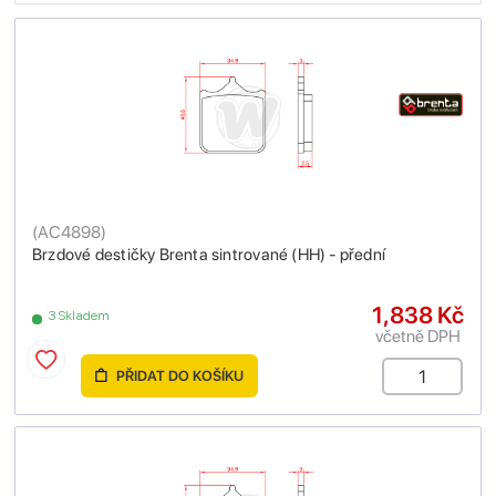
(
AC4898
)
Brzdové destičky Brenta sintrované (HH) - přední
1,838 Kč
3 Skladem
včetně DPH
PŘIDAT DO KOŠÍKU