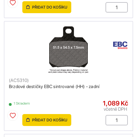
PŘIDAT DO KOŠÍKU
(
AC5310
)
Brzdové destičky EBC sintrované (HH) - zadní
1,089 Kč
1 Skladem
včetně DPH
PŘIDAT DO KOŠÍKU