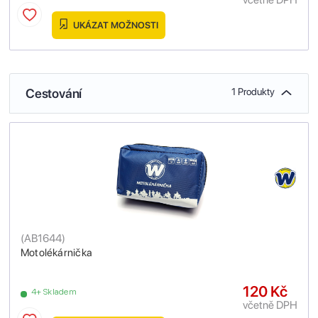
UKÁZAT MOŽNOSTI
Cestování
1 Produkty
(
AB1644
)
Motolékárnička
120 Kč
4+ Skladem
včetně DPH