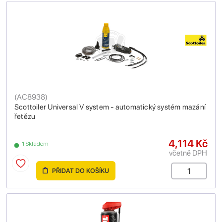
(
AC8938
)
Scottoiler Universal V system - automatický systém mazání
řetězu
4,114 Kč
1 Skladem
včetně DPH
PŘIDAT DO KOŠÍKU