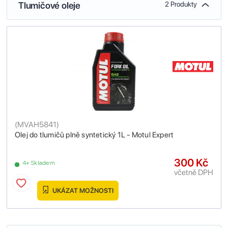
Tlumičové oleje
2 Produkty
(
MVAH5841
)
Olej do tlumičů plně syntetický 1L - Motul Expert
300 Kč
4+ Skladem
včetně DPH
UKÁZAT MOŽNOSTI