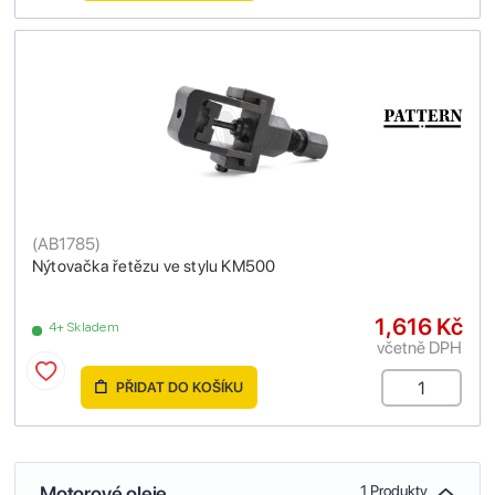
(
AB1785
)
Nýtovačka řetězu ve stylu KM500
1,616 Kč
4+ Skladem
včetně DPH
PŘIDAT DO KOŠÍKU
Motorové oleje
1 Produkty