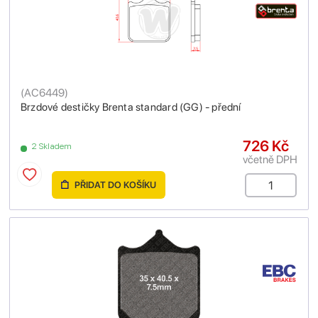
(
AC6449
)
Brzdové destičky Brenta standard (GG) - přední
726 Kč
2 Skladem
včetně DPH
PŘIDAT DO KOŠÍKU