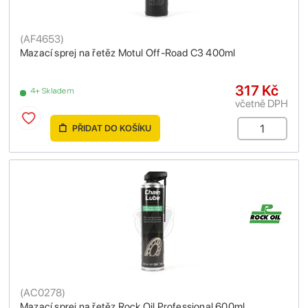
(
AF4653
)
Mazací sprej na řetěz Motul Off-Road C3 400ml
317 Kč
4+ Skladem
včetně DPH
PŘIDAT DO KOŠÍKU
(
AC0278
)
Mazací sprej na řetěz Rock Oil Professional 600ml