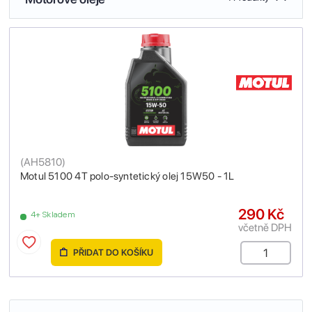
(
AH5810
)
Motul 5100 4T polo-syntetický olej 15W50 - 1L
290 Kč
4+ Skladem
včetně DPH
PŘIDAT DO KOŠÍKU