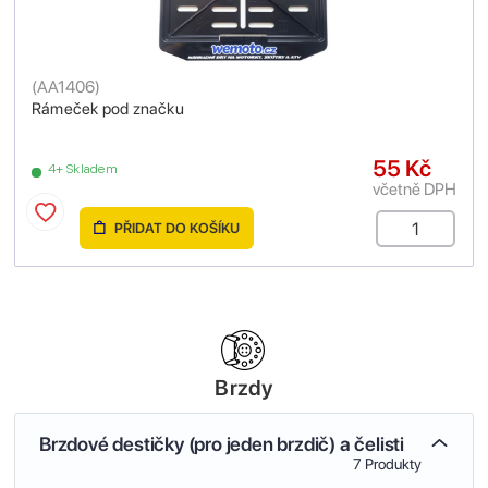
(
AA1406
)
Rámeček pod značku
55 Kč
4+ Skladem
včetně DPH
PŘIDAT DO KOŠÍKU
Brzdy
Brzdové destičky (pro jeden brzdič) a čelisti
7 Produkty