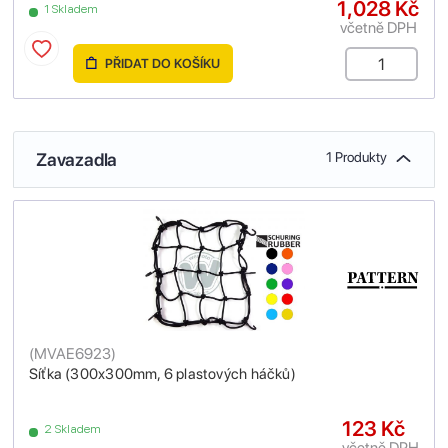
1,028 Kč
1 Skladem
včetně DPH
PŘIDAT DO KOŠÍKU
Zavazadla
1 Produkty
(
MVAE6923
)
Síťka (300x300mm, 6 plastových háčků)
123 Kč
2 Skladem
včetně DPH