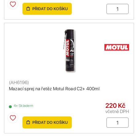
PŘIDAT DO KOŠÍKU
(
AH6196
)
Mazací sprej na řetěz Motul Road C2+ 400ml
220 Kč
4+ Skladem
včetně DPH
PŘIDAT DO KOŠÍKU