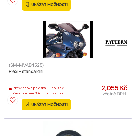
UKÁZAT MOŽNOSTI
(
SM-MVAB4525
)
Plexi - standardní
2,055 Kč
Neskladová položka - Přibližný
včetně DPH
čas doručení 30 dní od nákupu
UKÁZAT MOŽNOSTI