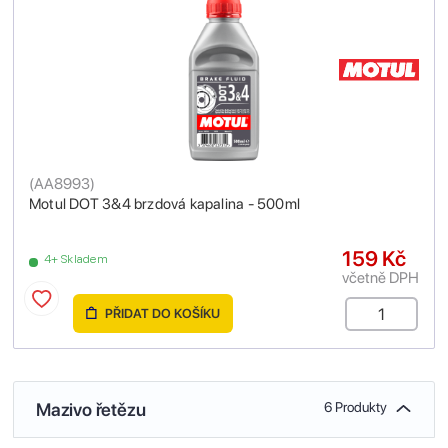
(
AA8993
)
Motul DOT 3&4 brzdová kapalina - 500ml
159 Kč
4+ Skladem
včetně DPH
PŘIDAT DO KOŠÍKU
Mazivo řetězu
6 Produkty