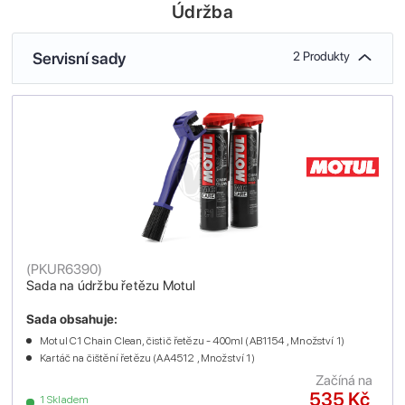
Údržba
Servisní sady
2 Produkty
(
PKUR6390
)
Sada na údržbu řetězu Motul
Sada obsahuje:
Motul C1 Chain Clean, čistič řetězu - 400ml (AB1154 , Množství 1)
Kartáč na čištění řetězu (AA4512 , Množství 1)
Začíná na
535 Kč
1 Skladem