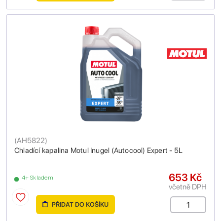
(
AH5822
)
Chladící kapalina Motul Inugel (Autocool) Expert - 5L
653 Kč
4+ Skladem
včetně DPH
PŘIDAT DO KOŠÍKU