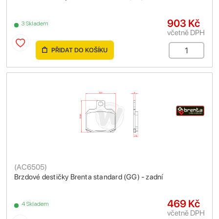
903 Kč
3 Skladem
včetně DPH
PŘIDAT DO KOŠÍKU
(
AC6505
)
Brzdové destičky Brenta standard (GG) - zadní
469 Kč
4 Skladem
včetně DPH