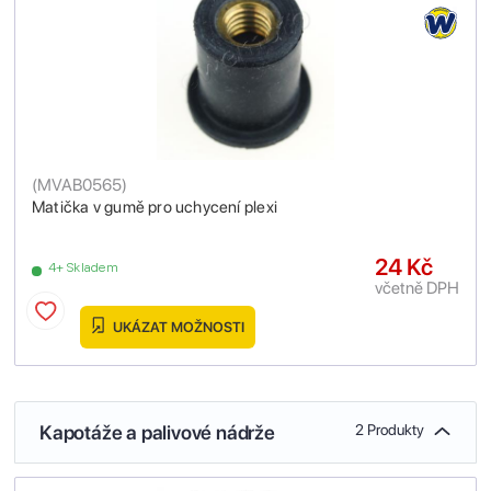
(
MVAB0565
)
Matička v gumě pro uchycení plexi
24 Kč
4+ Skladem
včetně DPH
UKÁZAT MOŽNOSTI
Kapotáže a palivové nádrže
2 Produkty