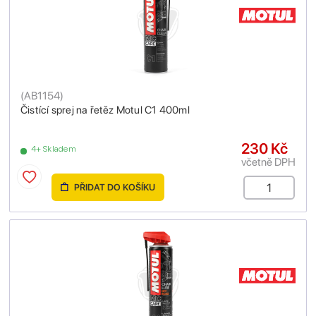
(
AB1154
)
Čistící sprej na řetěz Motul C1 400ml
230 Kč
4+ Skladem
včetně DPH
PŘIDAT DO KOŠÍKU