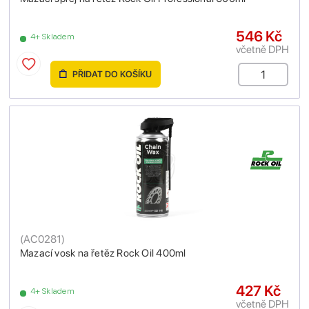
546 Kč
4+ Skladem
včetně DPH
PŘIDAT DO KOŠÍKU
(
AC0281
)
Mazací vosk na řetěz Rock Oil 400ml
427 Kč
4+ Skladem
včetně DPH