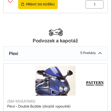
PŘIDAT DO KOŠÍKU
Podvozek a kapotáž
Plexi
5 Produkty
(
SM-MVAA1940
)
Plexi - Double Bubble (dvojitě vypouklé)