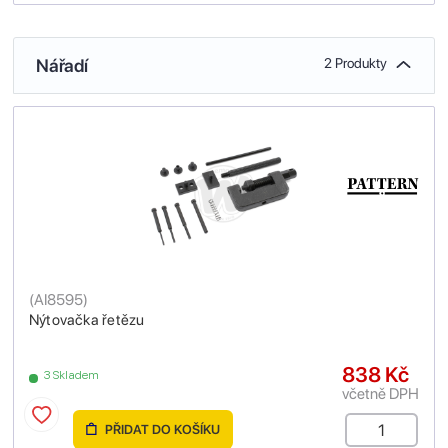
Nářadí
2 Produkty
(
AI8595
)
Nýtovačka řetězu
838 Kč
3 Skladem
včetně DPH
PŘIDAT DO KOŠÍKU