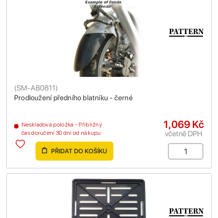
(
SM-AB0811
)
Prodloužení předního blatníku - černé
1,069 Kč
Neskladová položka - Přibližný
včetně DPH
čas doručení 30 dní od nákupu
PŘIDAT DO KOŠÍKU