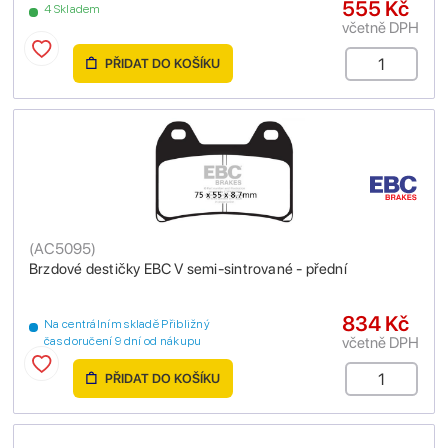
555 Kč
4 Skladem
včetně DPH
PŘIDAT DO KOŠÍKU
(
AC5095
)
Brzdové destičky EBC V semi-sintrované - přední
834 Kč
Na centrálním skladě Přibližný
včetně DPH
čas doručení 9 dní od nákupu
PŘIDAT DO KOŠÍKU