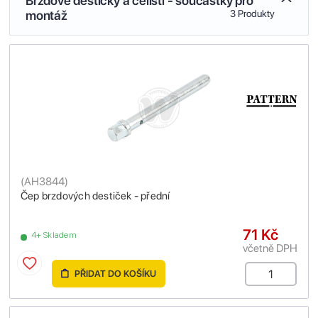
Brzdové destičky a čelisti - součástky pro
montáž
3 Produkty
(
AH3844
)
Čep brzdových destiček - přední
71 Kč
4+ Skladem
včetně DPH
PŘIDAT DO KOŠÍKU