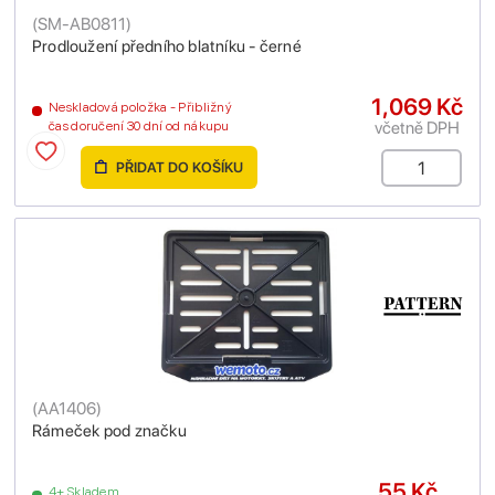
(
SM-AB0811
)
Prodloužení předního blatníku - černé
1,069 Kč
Neskladová položka - Přibližný
včetně DPH
čas doručení 30 dní od nákupu
PŘIDAT DO KOŠÍKU
(
AA1406
)
Rámeček pod značku
55 Kč
4+ Skladem