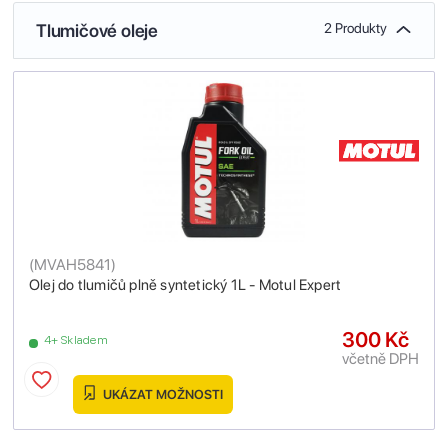
Tlumičové oleje
2 Produkty
(
MVAH5841
)
Olej do tlumičů plně syntetický 1L - Motul Expert
300 Kč
4+ Skladem
včetně DPH
UKÁZAT MOŽNOSTI