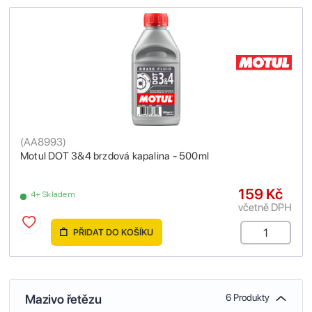
(
AA8993
)
Motul DOT 3&4 brzdová kapalina - 500ml
159 Kč
4+ Skladem
včetně DPH
PŘIDAT DO KOŠÍKU
Mazivo řetězu
6 Produkty