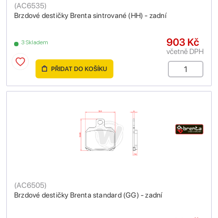
(
AC6535
)
Brzdové destičky Brenta sintrované (HH) - zadní
903 Kč
3 Skladem
včetně DPH
PŘIDAT DO KOŠÍKU
(
AC6505
)
Brzdové destičky Brenta standard (GG) - zadní