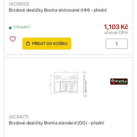
(
AC6503
)
Brzdové destičky Brenta sintrované (HH) - přední
1,103 Kč
3 Skladem
včetně DPH
PŘIDAT DO KOŠÍKU
(
AC6477
)
Brzdové destičky Brenta standard (GG) - přední