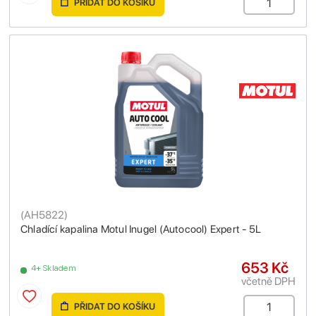
PŘIDAT DO KOŠÍKU
(
AH5822
)
Chladící kapalina Motul Inugel (Autocool) Expert - 5L
653 Kč
4+ Skladem
včetně DPH
PŘIDAT DO KOŠÍKU