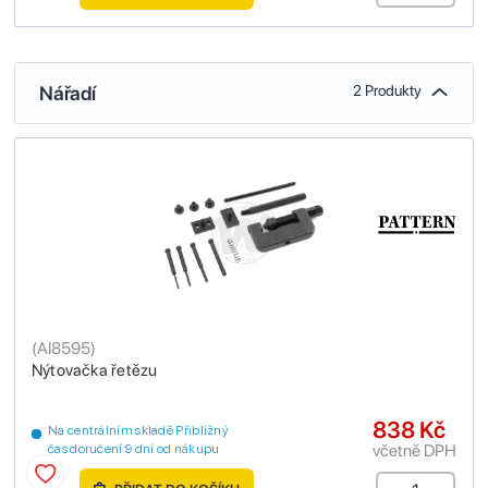
Nářadí
2 Produkty
(
AI8595
)
Nýtovačka řetězu
838 Kč
Na centrálním skladě Přibližný
včetně DPH
čas doručení 9 dní od nákupu