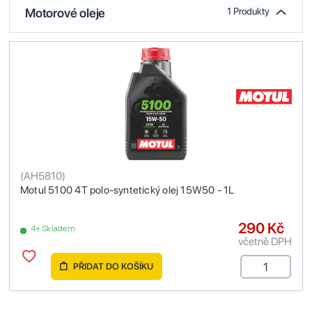
Motorové oleje
1 Produkty
(
AH5810
)
Motul 5100 4T polo-syntetický olej 15W50 - 1L
290 Kč
4+ Skladem
včetně DPH
PŘIDAT DO KOŠÍKU