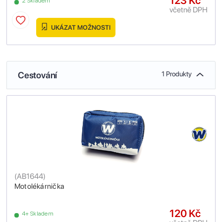
123 Kč
2 Skladem
včetně DPH
UKÁZAT MOŽNOSTI
Cestování
1 Produkty
(
AB1644
)
Motolékárnička
120 Kč
4+ Skladem