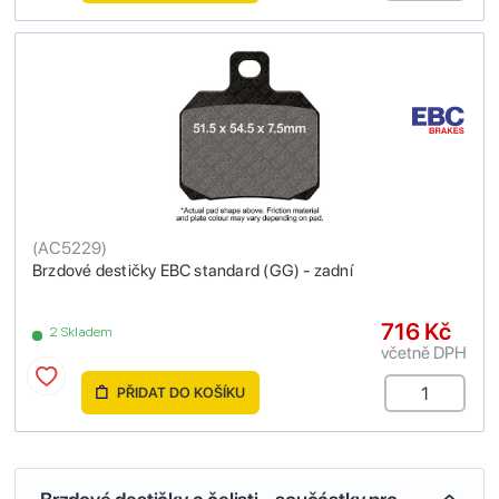
(
AC5229
)
Brzdové destičky EBC standard (GG) - zadní
716 Kč
2 Skladem
včetně DPH
PŘIDAT DO KOŠÍKU