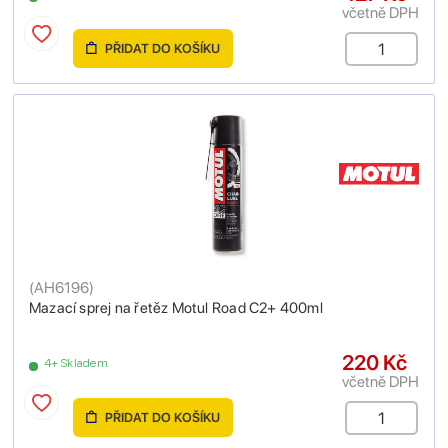
včetně DPH
PŘIDAT DO KOŠÍKU
(
AH6196
)
Mazací sprej na řetěz Motul Road C2+ 400ml
220 Kč
4+ Skladem
včetně DPH
PŘIDAT DO KOŠÍKU