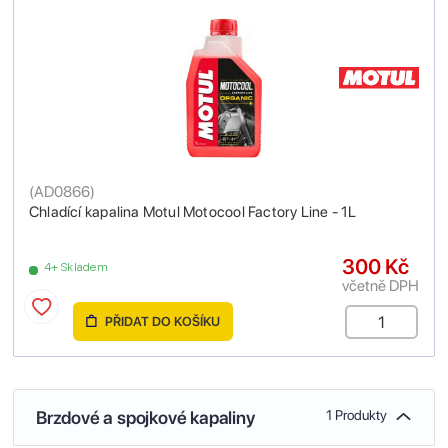
(
AD0866
)
Chladící kapalina Motul Motocool Factory Line - 1L
300 Kč
4+ Skladem
včetně DPH
PŘIDAT DO KOŠÍKU
Brzdové a spojkové kapaliny
1 Produkty