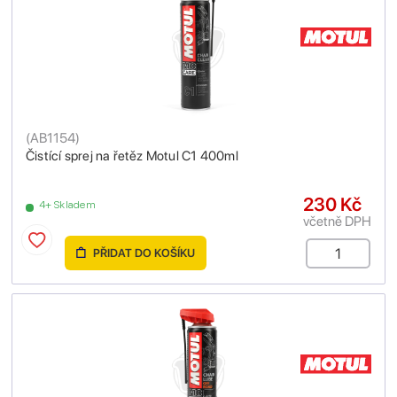
(
AB1154
)
Čistící sprej na řetěz Motul C1 400ml
230 Kč
4+ Skladem
včetně DPH
PŘIDAT DO KOŠÍKU