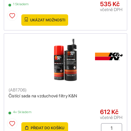
535 Kč
1 Skladem
včetně DPH
UKÁZAT MOŽNOSTI
(
AB1706
)
Čistící sada na vzduchové filtry K&N
612 Kč
4+ Skladem
včetně DPH
PŘIDAT DO KOŠÍKU