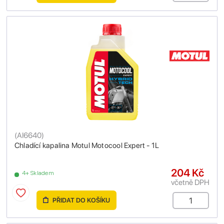
(
AI6640
)
Chladící kapalina Motul Motocool Expert - 1L
204 Kč
4+ Skladem
včetně DPH
PŘIDAT DO KOŠÍKU