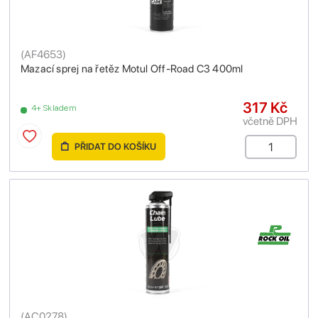
(
AF4653
)
Mazací sprej na řetěz Motul Off-Road C3 400ml
317 Kč
4+ Skladem
včetně DPH
PŘIDAT DO KOŠÍKU
(
AC0278
)