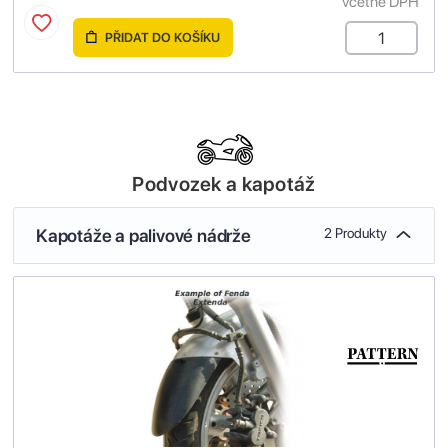
včetně DPH
PŘIDAT DO KOŠÍKU
Podvozek a kapotáž
Kapotáže a palivové nádrže
2 Produkty