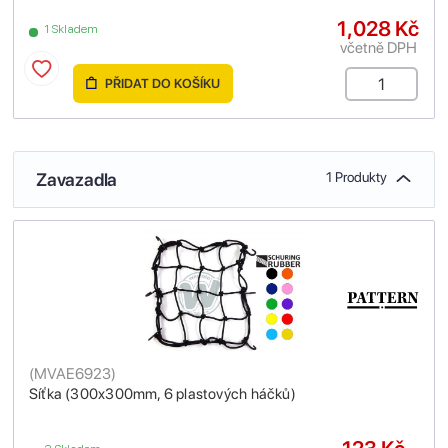
1,028 Kč
1 Skladem
včetně DPH
PŘIDAT DO KOŠÍKU
Zavazadla
1 Produkty
(
MVAE6923
)
Síťka (300x300mm, 6 plastových háčků)