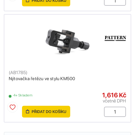
PŘIDAT DO KOŠÍKU
(
AB1785
)
Nýtovačka řetězu ve stylu KM500
1,616 Kč
4+ Skladem
včetně DPH
PŘIDAT DO KOŠÍKU