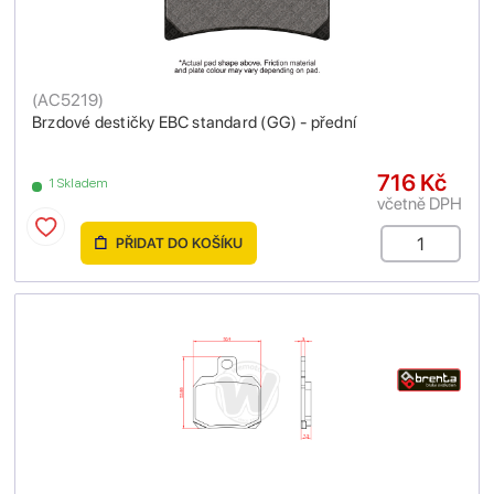
(
AC5219
)
Brzdové destičky EBC standard (GG) - přední
716 Kč
1 Skladem
včetně DPH
PŘIDAT DO KOŠÍKU