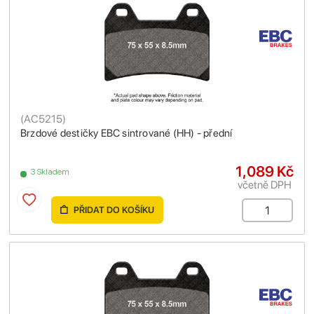
(
AC5215
)
Brzdové destičky EBC sintrované (HH) - přední
1,089 Kč
3 Skladem
včetně DPH
PŘIDAT DO KOŠÍKU