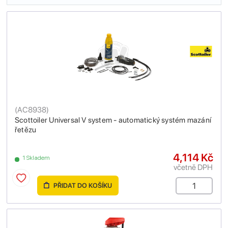
(
AC8938
)
Scottoiler Universal V system - automatický systém mazání
řetězu
4,114 Kč
1 Skladem
včetně DPH
PŘIDAT DO KOŠÍKU