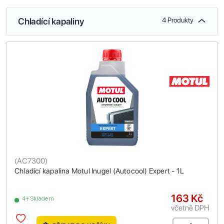
Chladící kapaliny
4 Produkty
(
AC7300
)
Chladící kapalina Motul Inugel (Autocool) Expert - 1L
163 Kč
4+ Skladem
včetně DPH