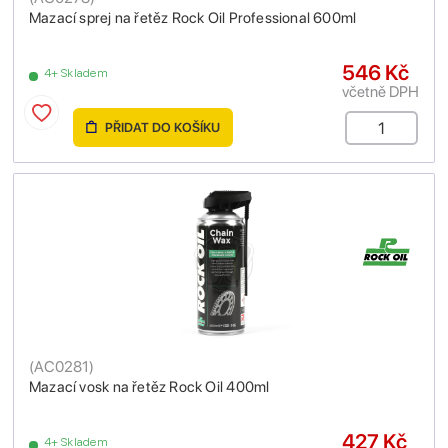
Mazací sprej na řetěz Rock Oil Professional 600ml
546 Kč
4+ Skladem
včetně DPH
PŘIDAT DO KOŠÍKU
(
AC0281
)
Mazací vosk na řetěz Rock Oil 400ml
427 Kč
4+ Skladem