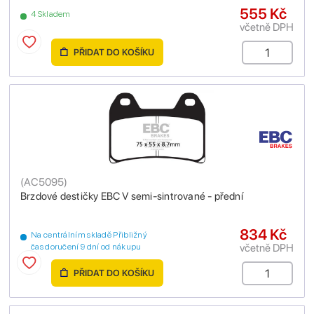
555 Kč
4 Skladem
včetně DPH
PŘIDAT DO KOŠÍKU
(
AC5095
)
Brzdové destičky EBC V semi-sintrované - přední
834 Kč
Na centrálním skladě Přibližný
včetně DPH
čas doručení 9 dní od nákupu
PŘIDAT DO KOŠÍKU