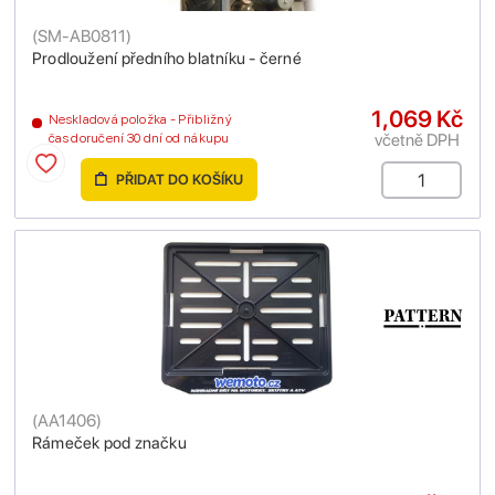
(
SM-AB0811
)
Prodloužení předního blatníku - černé
1,069 Kč
Neskladová položka - Přibližný
včetně DPH
čas doručení 30 dní od nákupu
PŘIDAT DO KOŠÍKU
(
AA1406
)
Rámeček pod značku