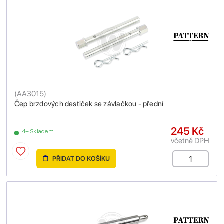
(
AA3015
)
Čep brzdových destiček se závlačkou - přední
245 Kč
4+ Skladem
včetně DPH
PŘIDAT DO KOŠÍKU