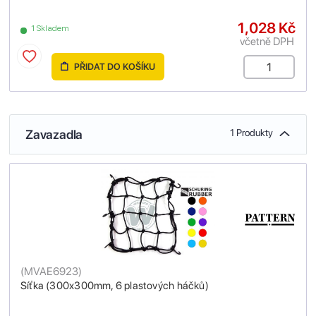
1,028 Kč
1 Skladem
včetně DPH
PŘIDAT DO KOŠÍKU
Zavazadla
1 Produkty
(
MVAE6923
)
Síťka (300x300mm, 6 plastových háčků)