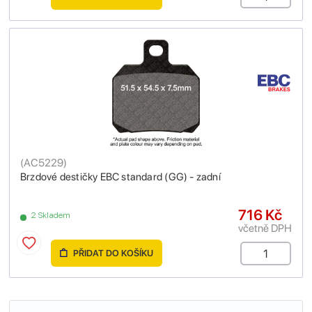
(
AC5229
)
Brzdové destičky EBC standard (GG) - zadní
716 Kč
2 Skladem
včetně DPH
PŘIDAT DO KOŠÍKU