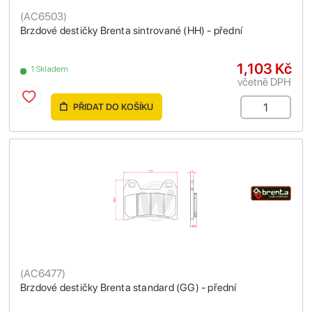
(
AC6503
)
Brzdové destičky Brenta sintrované (HH) - přední
1,103 Kč
1 Skladem
včetně DPH
PŘIDAT DO KOŠÍKU
(
AC6477
)
Brzdové destičky Brenta standard (GG) - přední