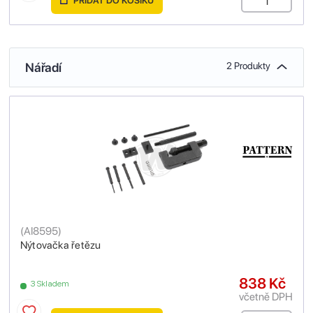
PŘIDAT DO KOŠÍKU
Nářadí
2 Produkty
(
AI8595
)
Nýtovačka řetězu
838 Kč
3 Skladem
včetně DPH