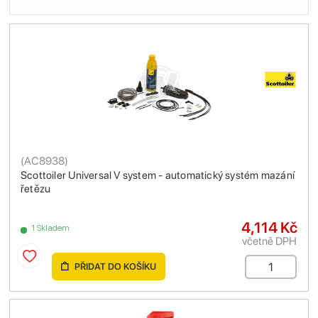
(
AC8938
)
Scottoiler Universal V system - automatický systém mazání
řetězu
4,114 Kč
1 Skladem
včetně DPH
PŘIDAT DO KOŠÍKU