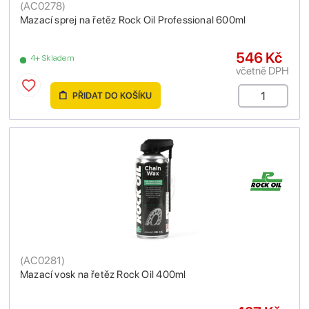
(
AC0278
)
Mazací sprej na řetěz Rock Oil Professional 600ml
546 Kč
4+ Skladem
včetně DPH
PŘIDAT DO KOŠÍKU
(
AC0281
)
Mazací vosk na řetěz Rock Oil 400ml