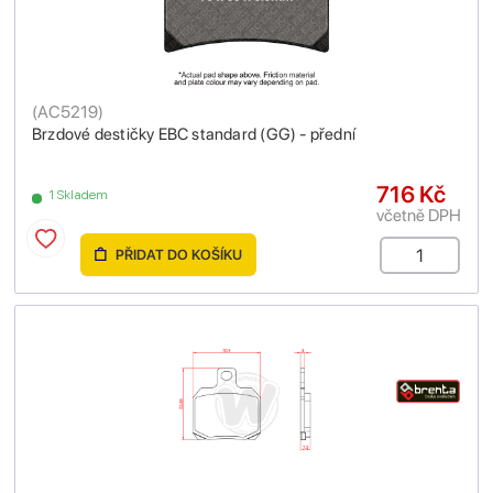
(
AC5219
)
Brzdové destičky EBC standard (GG) - přední
716 Kč
1 Skladem
včetně DPH
PŘIDAT DO KOŠÍKU