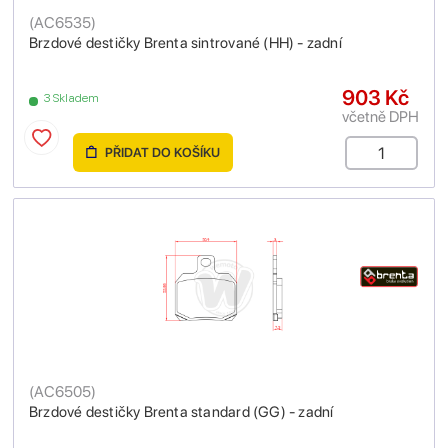
(
AC6535
)
Brzdové destičky Brenta sintrované (HH) - zadní
903 Kč
3 Skladem
včetně DPH
PŘIDAT DO KOŠÍKU
(
AC6505
)
Brzdové destičky Brenta standard (GG) - zadní