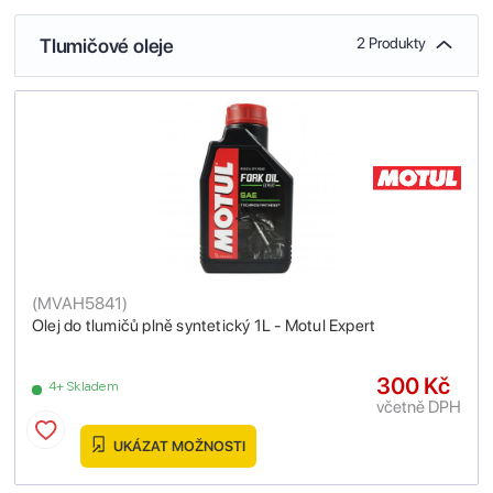
Tlumičové oleje
2 Produkty
(
MVAH5841
)
Olej do tlumičů plně syntetický 1L - Motul Expert
300 Kč
4+ Skladem
včetně DPH
UKÁZAT MOŽNOSTI