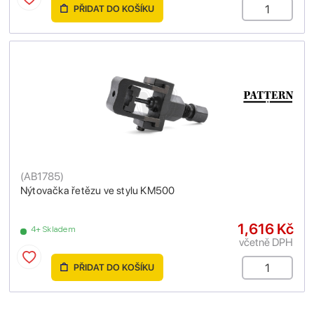
PŘIDAT DO KOŠÍKU
(
AB1785
)
Nýtovačka řetězu ve stylu KM500
1,616 Kč
4+ Skladem
včetně DPH
PŘIDAT DO KOŠÍKU