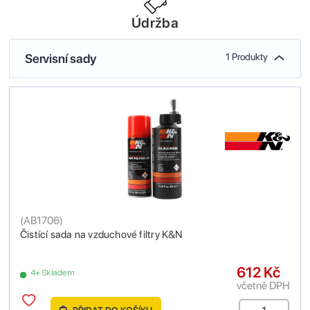
Údržba
Servisní sady
1 Produkty
(
AB1706
)
Čistící sada na vzduchové filtry K&N
612 Kč
4+ Skladem
včetně DPH