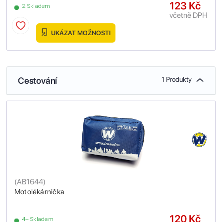
123 Kč
2 Skladem
včetně DPH
UKÁZAT MOŽNOSTI
Cestování
1 Produkty
(
AB1644
)
Motolékárnička
120 Kč
4+ Skladem