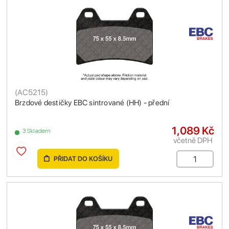
(
AC5215
)
Brzdové destičky EBC sintrované (HH) - přední
1,089 Kč
3 Skladem
včetně DPH
PŘIDAT DO KOŠÍKU