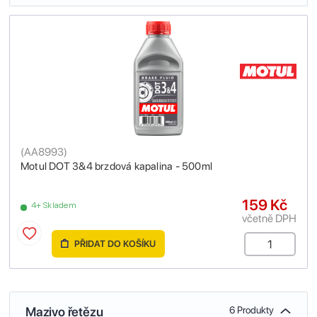
(
AA8993
)
Motul DOT 3&4 brzdová kapalina - 500ml
159 Kč
4+ Skladem
včetně DPH
PŘIDAT DO KOŠÍKU
Mazivo řetězu
6 Produkty