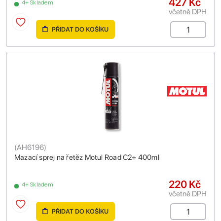
427 Kč
4+ Skladem
včetně DPH
PŘIDAT DO KOŠÍKU
(
AH6196
)
Mazací sprej na řetěz Motul Road C2+ 400ml
220 Kč
4+ Skladem
včetně DPH
PŘIDAT DO KOŠÍKU