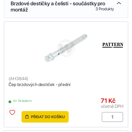
Brzdové destičky a čelisti - součástky pro
montáž
3 Produkty
(
AH3844
)
Čep brzdových destiček - přední
71 Kč
4+ Skladem
včetně DPH
PŘIDAT DO KOŠÍKU