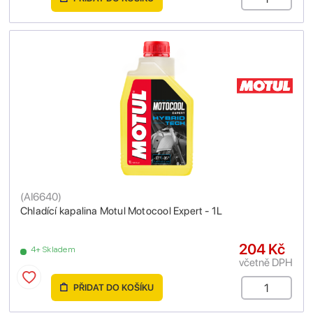
(
AI6640
)
Chladící kapalina Motul Motocool Expert - 1L
204 Kč
4+ Skladem
včetně DPH
PŘIDAT DO KOŠÍKU