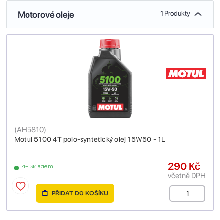
Motorové oleje
1 Produkty
(
AH5810
)
Motul 5100 4T polo-syntetický olej 15W50 - 1L
290 Kč
4+ Skladem
včetně DPH
PŘIDAT DO KOŠÍKU