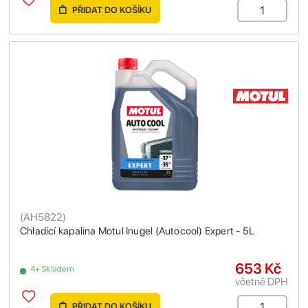
PŘIDAT DO KOŠÍKU
(
AH5822
)
Chladící kapalina Motul Inugel (Autocool) Expert - 5L
653 Kč
4+ Skladem
včetně DPH
PŘIDAT DO KOŠÍKU