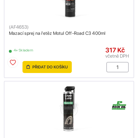
(
AF4653
)
Mazací sprej na řetěz Motul Off-Road C3 400ml
317 Kč
4+ Skladem
včetně DPH
PŘIDAT DO KOŠÍKU