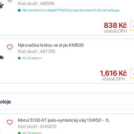
Kód zboží :
AI8595
Na centrálním skladě Přibližný čas doručení 9 dní od nákupu
838 Kč
včetně DPH
Nýtovačka řetězu ve stylu KM500
Kód zboží :
AB1785
4+ Skladem
1,616 Kč
včetně DPH
oleje
Motul 5100 4T polo-syntetický olej 15W50 - 1L
Kód zboží :
AH5810
4+ Skladem