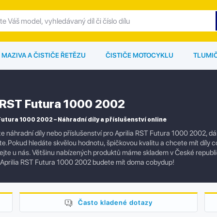
MAZIVA A ČISTIČE ŘETĚZU
ČISTIČE MOTOCYKLU
TLUMI
a RST Futura 1000 2002
Futura 1000 2002 – Náhradní díly a příslušenství online
e náhradní díly nebo příslušenství pro Aprilia RST Futura 1000 2002, d
e.Pokud hledáte skvělou hodnotu, špičkovou kvalitu a chcete mít díly co 
jte u nás. Většinu nabízených produktů máme skladem v České republi
 Aprilia RST Futura 1000 2002 budete mít doma cobydup!
Často kladené dotazy