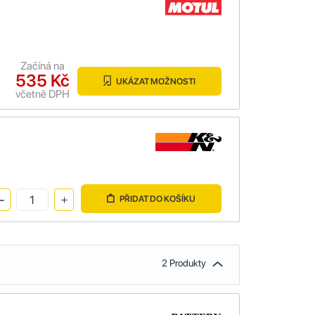
Začíná na
535 Kč
UKÁZAT MOŽNOSTI
včetně DPH
PŘIDAT DO KOŠÍKU
2 Produkty