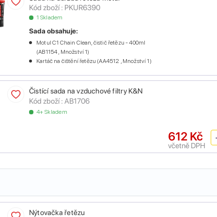
Kód zboží :
PKUR6390
1 Skladem
Sada obsahuje:
Motul C1 Chain Clean, čistič řetězu - 400ml
(AB1154 , Množství 1)
Kartáč na čištění řetězu (AA4512 , Množství 1)
Čistící sada na vzduchové filtry K&N
Kód zboží :
AB1706
4+ Skladem
612 Kč
včetně DPH
Nýtovačka řetězu