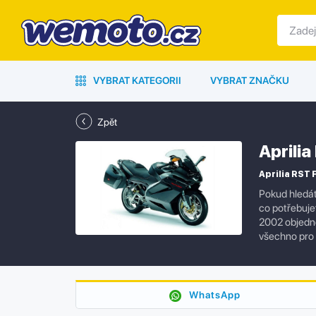
VYBRAT KATEGORII
VYBRAT ZNAČKU
Zpět
Aprili
Aprilia RST 
Pokud hledát
co potřebujet
2002 objedne
všechno pro
WhatsApp