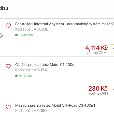
tězu
Scottoiler Universal V system - automatický systém mazání
Kód zboží :
AC8938
1 Skladem
4,114 Kč
včetně DPH
Čistící sprej na řetěz Motul C1 400ml
Kód zboží :
AB1154
4+ Skladem
230 Kč
včetně DPH
Mazací sprej na řetěz Motul Off-Road C3 400ml
Kód zboží :
AF4653