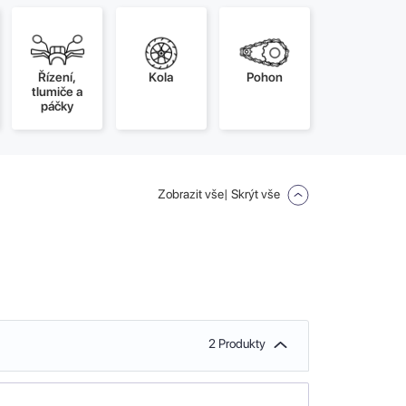
Řízení,
Kola
Pohon
tlumiče a
páčky
Zobrazit vše
| Skrýt vše
2 Produkty