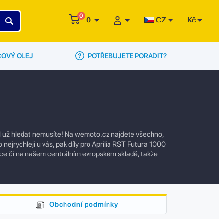
0
0
CZ
Kč
POTŘEBUJETE PORADIT?
ČOVÝ OLEJ
ál už hledat nemusíte! Na wemoto.cz najdete všechno,
nejrychleji u vás, pak díly pro Aprilia RST Futura 1000
ce či na našem centrálním evropském skladě, takže
Obchodní podmínky