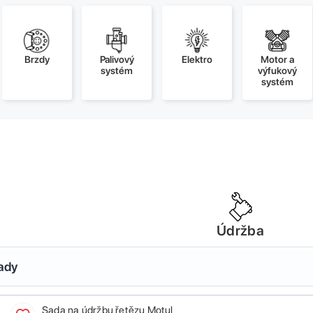
Brzdy
Palivový
Elektro
Motor a
systém
výfukový
systém
Údržba
sady
Sada na údržbu řetězu Motul