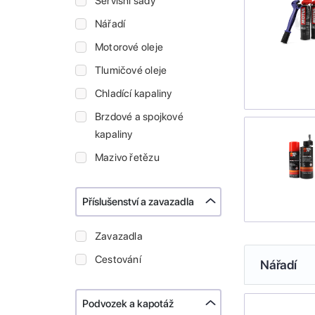
Servisní sady
Nářadí
Motorové oleje
Tlumičové oleje
Chladící kapaliny
Brzdové a spojkové
kapaliny
Mazivo řetězu
Příslušenství a zavazadla
Zavazadla
Cestování
Nářadí
Podvozek a kapotáž