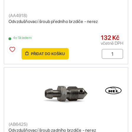
(
AA4918
)
Odvzdušňovací šroub předního brzdiče - nerez
132 Kč
4+ Skladem
včetně DPH
PŘIDAT DO KOŠÍKU
(
AB6425
)
Odvzdušňovací šroub zadního brzdiče - nerez