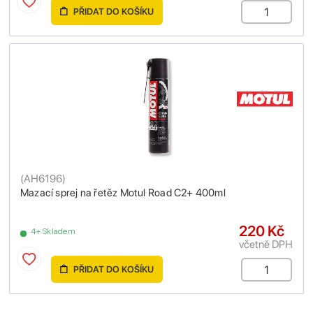
PŘIDAT DO KOŠÍKU
(
AH6196
)
Mazací sprej na řetěz Motul Road C2+ 400ml
220 Kč
4+ Skladem
včetně DPH
PŘIDAT DO KOŠÍKU