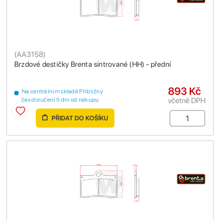
(
AA3158
)
Brzdové destičky Brenta sintrované (HH) - přední
893 Kč
Na centrálním skladě Přibližný
včetně DPH
čas doručení 9 dní od nákupu
PŘIDAT DO KOŠÍKU