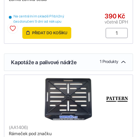
390 Kč
Na centrálním skladě Přibližný
včetně DPH
čas doručení 9 dní od nákupu
PŘIDAT DO KOŠÍKU
Kapotáže a palivové nádrže
1 Produkty
(
AA1406
)
Rámeček pod značku