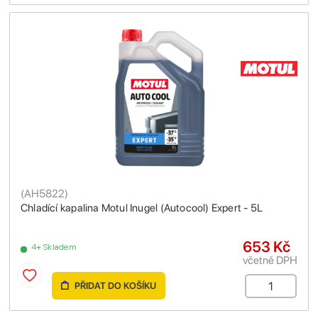
(
AH5822
)
Chladící kapalina Motul Inugel (Autocool) Expert - 5L
653 Kč
4+ Skladem
včetně DPH
PŘIDAT DO KOŠÍKU