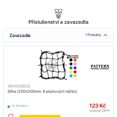
Příslušenství a zavazadla
Zavazadla
1 Produkty
(
MVAE6923
)
Síťka (300x300mm, 6 plastových háčků)
123 Kč
4+ Skladem
včetně DPH