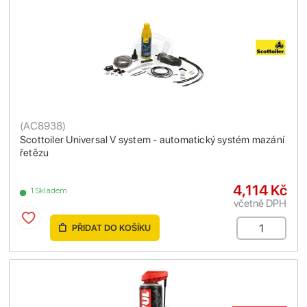
(
AC8938
)
Scottoiler Universal V system - automatický systém mazání
řetězu
4,114 Kč
1 Skladem
včetně DPH
PŘIDAT DO KOŠÍKU