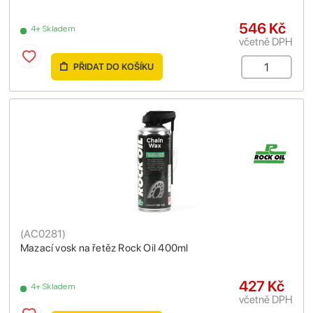
546 Kč
4+ Skladem
včetně DPH
PŘIDAT DO KOŠÍKU
(
AC0281
)
Mazací vosk na řetěz Rock Oil 400ml
427 Kč
4+ Skladem
včetně DPH