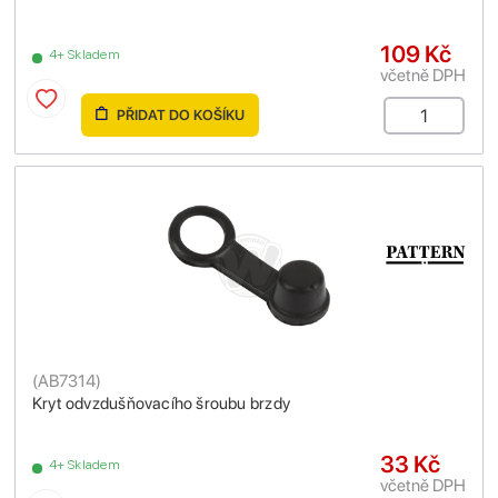
109 Kč
4+ Skladem
včetně DPH
PŘIDAT DO KOŠÍKU
(
AB7314
)
Kryt odvzdušňovacího šroubu brzdy
33 Kč
4+ Skladem
včetně DPH