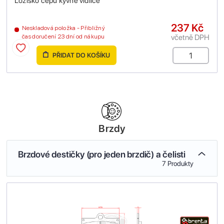
Ložisko čepu kyvné vidlice
237 Kč
Neskladová položka - Přibližný
včetně DPH
čas doručení 23 dní od nákupu
PŘIDAT DO KOŠÍKU
Brzdy
Brzdové destičky (pro jeden brzdič) a čelisti
7 Produkty