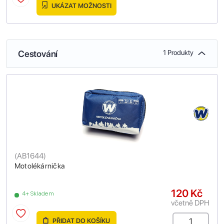
UKÁZAT MOŽNOSTI
Cestování
1 Produkty
(
AB1644
)
Motolékárnička
120 Kč
4+ Skladem
včetně DPH
PŘIDAT DO KOŠÍKU