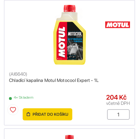
(
AI6640
)
Chladící kapalina Motul Motocool Expert - 1L
204 Kč
4+ Skladem
včetně DPH
PŘIDAT DO KOŠÍKU