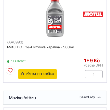
(
AA8993
)
Motul DOT 3&4 brzdová kapalina - 500ml
159 Kč
4+ Skladem
včetně DPH
PŘIDAT DO KOŠÍKU
Mazivo řetězu
6 Produkty