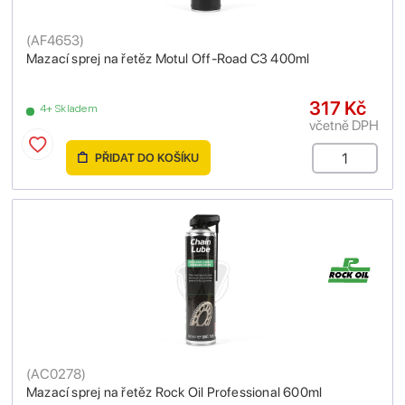
(
AF4653
)
Mazací sprej na řetěz Motul Off-Road C3 400ml
317 Kč
4+ Skladem
včetně DPH
PŘIDAT DO KOŠÍKU
(
AC0278
)
Mazací sprej na řetěz Rock Oil Professional 600ml