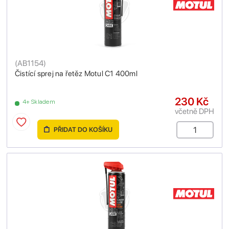
(
AB1154
)
Čistící sprej na řetěz Motul C1 400ml
230 Kč
4+ Skladem
včetně DPH
PŘIDAT DO KOŠÍKU