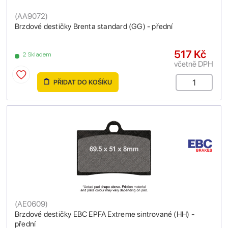
(
AA9072
)
Brzdové destičky Brenta standard (GG) - přední
517 Kč
2 Skladem
včetně DPH
PŘIDAT DO KOŠÍKU
(
AE0609
)
Brzdové destičky EBC EPFA Extreme sintrované (HH) -
přední