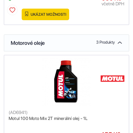
včetně DPH
UKÁZAT MOŽNOSTI
Motorové oleje
3 Produkty
(
AD6941
)
Motul 100 Moto Mix 2T minerální olej - 1L