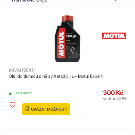
(
MVAH5841
)
Olej do tlumičů plně syntetický 1L - Motul Expert
300 Kč
4+ Skladem
včetně DPH
UKÁZAT MOŽNOSTI