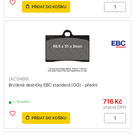
PŘIDAT DO KOŠÍKU
(
AC5469
)
Brzdové destičky EBC standard (GG) - přední
716 Kč
2 Skladem
včetně DPH
PŘIDAT DO KOŠÍKU