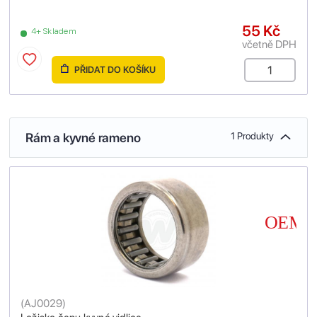
55 Kč
4+ Skladem
včetně DPH
PŘIDAT DO KOŠÍKU
Rám a kyvné rameno
1 Produkty
(
AJ0029
)