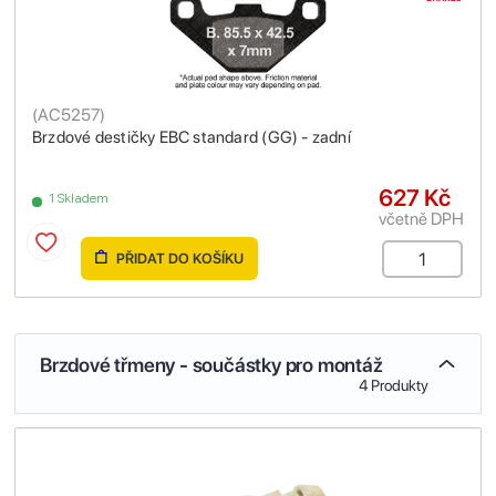
(
AC5257
)
Brzdové destičky EBC standard (GG) - zadní
627 Kč
1 Skladem
včetně DPH
PŘIDAT DO KOŠÍKU
Brzdové třmeny - součástky pro montáž
4 Produkty