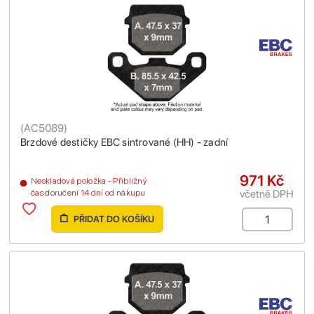
(
AC5089
)
Brzdové destičky EBC sintrované (HH) - zadní
971 Kč
Neskladová položka - Přibližný
včetně DPH
čas doručení 14 dní od nákupu
PŘIDAT DO KOŠÍKU