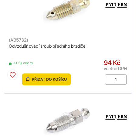
(
AB5732
)
Odvzdušňovací šroub předního brzdiče
94 Kč
4+ Skladem
včetně DPH
PŘIDAT DO KOŠÍKU