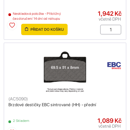
1,942 Kč
Neskladová položka - Přibližný
včetně DPH
čas doručení 14 dní od nákupu
PŘIDAT DO KOŠÍKU
(
AC5090
)
Brzdové destičky EBC sintrované (HH) - přední
1,089 Kč
2 Skladem
včetně DPH