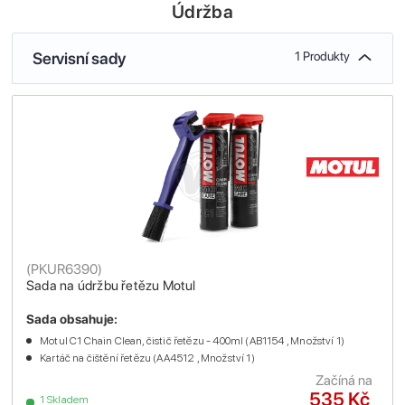
Údržba
Servisní sady
1 Produkty
(
PKUR6390
)
Sada na údržbu řetězu Motul
Sada obsahuje:
Motul C1 Chain Clean, čistič řetězu - 400ml (AB1154 , Množství 1)
Kartáč na čištění řetězu (AA4512 , Množství 1)
Začíná na
535 Kč
1 Skladem