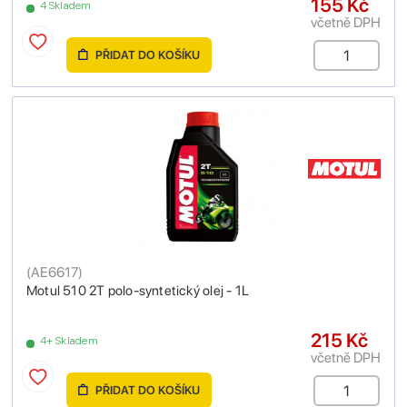
155 Kč
4 Skladem
včetně DPH
PŘIDAT DO KOŠÍKU
(
AE6617
)
Motul 510 2T polo-syntetický olej - 1L
215 Kč
4+ Skladem
včetně DPH
PŘIDAT DO KOŠÍKU