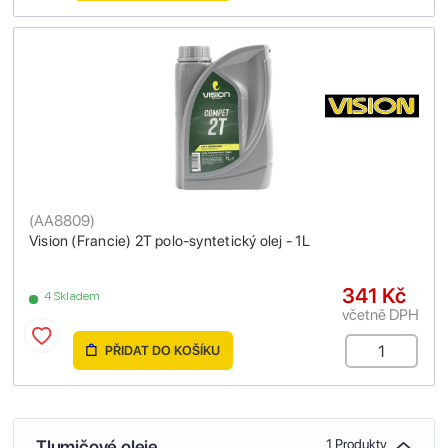
(
AA8809
)
Vision (Francie) 2T polo-syntetický olej - 1L
341 Kč
4 Skladem
včetně DPH
PŘIDAT DO KOŠÍKU
Tlumičové oleje
1 Produkty