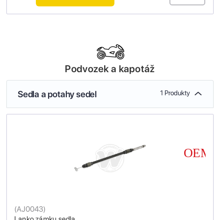
Podvozek a kapotáž
Sedla a potahy sedel
1 Produkty
(
AJ0043
)
Lanko zámku sedla