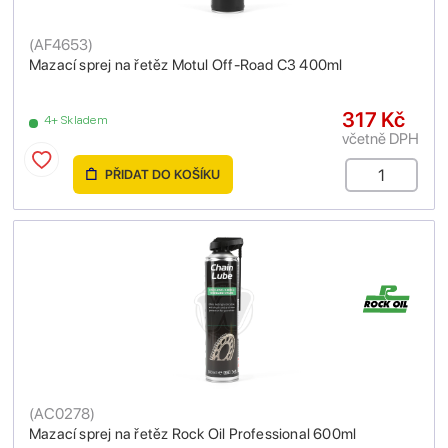
(
AF4653
)
Mazací sprej na řetěz Motul Off-Road C3 400ml
317 Kč
4+ Skladem
včetně DPH
PŘIDAT DO KOŠÍKU
(
AC0278
)
Mazací sprej na řetěz Rock Oil Professional 600ml