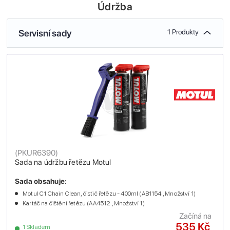
Údržba
Servisní sady
1 Produkty
(
PKUR6390
)
Sada na údržbu řetězu Motul
Sada obsahuje:
Motul C1 Chain Clean, čistič řetězu - 400ml (AB1154 , Množství 1)
Kartáč na čištění řetězu (AA4512 , Množství 1)
Začíná na
535 Kč
1 Skladem