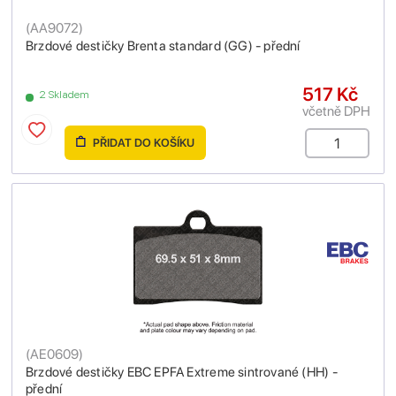
(
AA9072
)
Brzdové destičky Brenta standard (GG) - přední
517 Kč
2 Skladem
včetně DPH
PŘIDAT DO KOŠÍKU
(
AE0609
)
Brzdové destičky EBC EPFA Extreme sintrované (HH) -
přední