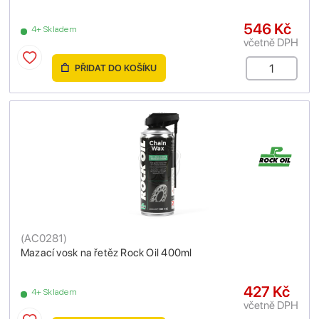
546 Kč
4+ Skladem
včetně DPH
PŘIDAT DO KOŠÍKU
(
AC0281
)
Mazací vosk na řetěz Rock Oil 400ml
427 Kč
4+ Skladem
včetně DPH