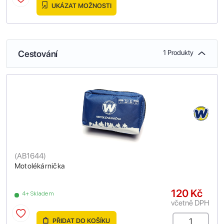
UKÁZAT MOŽNOSTI
Cestování
1 Produkty
(
AB1644
)
Motolékárnička
120 Kč
4+ Skladem
včetně DPH
PŘIDAT DO KOŠÍKU