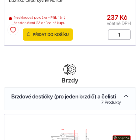
Ložisko čepu kyvné vidlice
237 Kč
Neskladová položka - Přibližný
včetně DPH
čas doručení 23 dní od nákupu
PŘIDAT DO KOŠÍKU
Brzdy
Brzdové destičky (pro jeden brzdič) a čelisti
7 Produkty