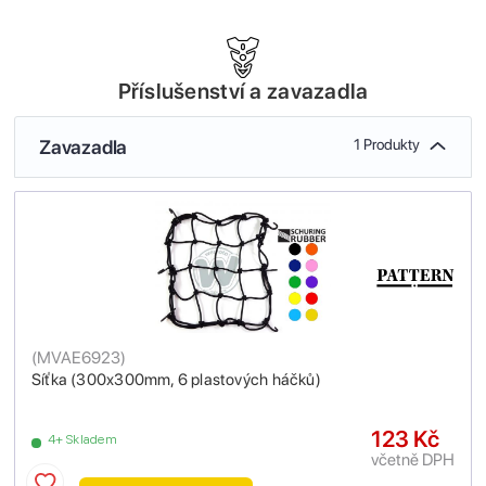
Příslušenství a zavazadla
Zavazadla
1 Produkty
(
MVAE6923
)
Síťka (300x300mm, 6 plastových háčků)
123 Kč
4+ Skladem
včetně DPH