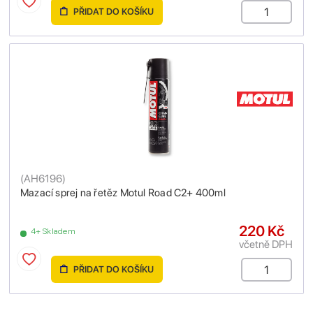
PŘIDAT DO KOŠÍKU
(
AH6196
)
Mazací sprej na řetěz Motul Road C2+ 400ml
220 Kč
4+ Skladem
včetně DPH
PŘIDAT DO KOŠÍKU