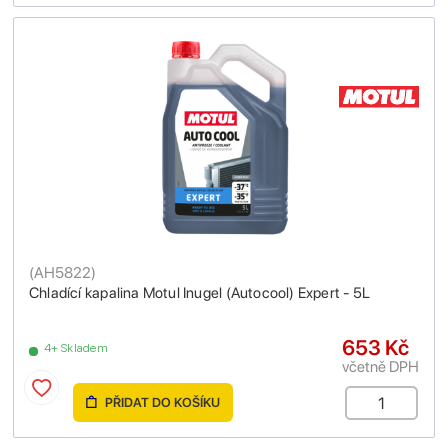
(
AH5822
)
Chladící kapalina Motul Inugel (Autocool) Expert - 5L
653 Kč
4+ Skladem
včetně DPH
PŘIDAT DO KOŠÍKU