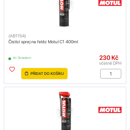
(
AB1154
)
Čistící sprej na řetěz Motul C1 400ml
230 Kč
4+ Skladem
včetně DPH
PŘIDAT DO KOŠÍKU