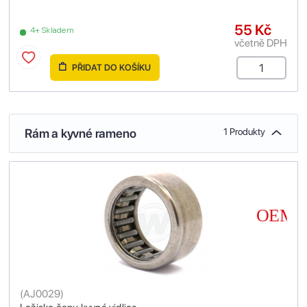
55 Kč
4+ Skladem
včetně DPH
PŘIDAT DO KOŠÍKU
Rám a kyvné rameno
1 Produkty
(
AJ0029
)