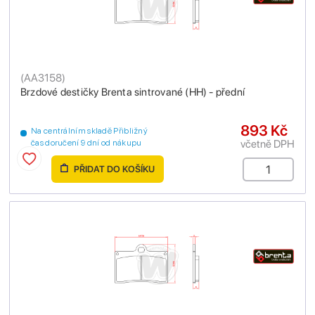
(
AA3158
)
Brzdové destičky Brenta sintrované (HH) - přední
893 Kč
Na centrálním skladě Přibližný
včetně DPH
čas doručení 9 dní od nákupu
PŘIDAT DO KOŠÍKU