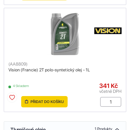
(
AA8809
)
Vision (Francie) 2T polo-syntetický olej - 1L
341 Kč
4 Skladem
včetně DPH
PŘIDAT DO KOŠÍKU
Tlumičové oleje
1 Produkty