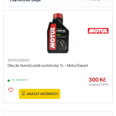
(
MVAH5841
)
Olej do tlumičů plně syntetický 1L - Motul Expert
300 Kč
4+ Skladem
včetně DPH
UKÁZAT MOŽNOSTI