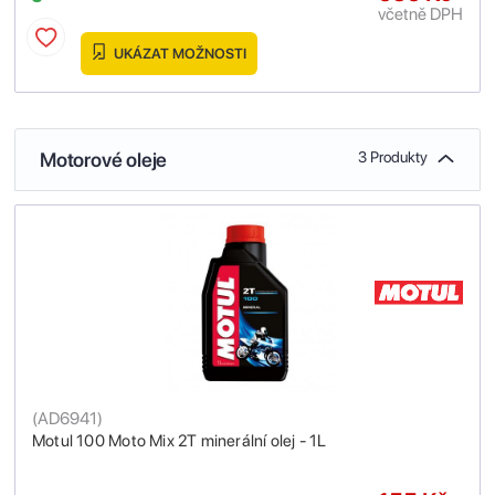
včetně DPH
UKÁZAT MOŽNOSTI
Motorové oleje
3 Produkty
(
AD6941
)
Motul 100 Moto Mix 2T minerální olej - 1L