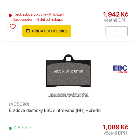
1,942 Kč
Neskladová položka - Přibližný
včetně DPH
čas doručení 14 dní od nákupu
PŘIDAT DO KOŠÍKU
(
AC5090
)
Brzdové destičky EBC sintrované (HH) - přední
1,089 Kč
2 Skladem
včetně DPH