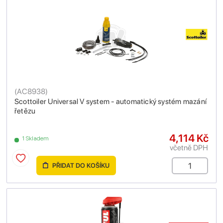
(
AC8938
)
Scottoiler Universal V system - automatický systém mazání
řetězu
4,114 Kč
1 Skladem
včetně DPH
PŘIDAT DO KOŠÍKU