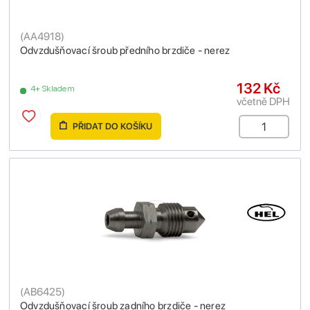
(
AA4918
)
Odvzdušňovací šroub předního brzdiče - nerez
132 Kč
4+ Skladem
včetně DPH
PŘIDAT DO KOŠÍKU
(
AB6425
)
Odvzdušňovací šroub zadního brzdiče - nerez