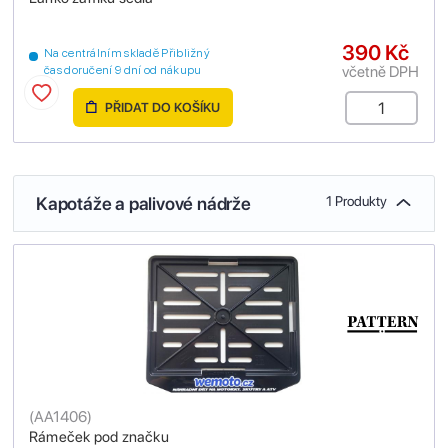
390 Kč
Na centrálním skladě Přibližný
včetně DPH
čas doručení 9 dní od nákupu
PŘIDAT DO KOŠÍKU
Kapotáže a palivové nádrže
1 Produkty
(
AA1406
)
Rámeček pod značku