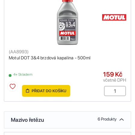
(
AA8993
)
Motul DOT 3&4 brzdová kapalina - 500ml
159 Kč
4+ Skladem
včetně DPH
PŘIDAT DO KOŠÍKU
Mazivo řetězu
6 Produkty