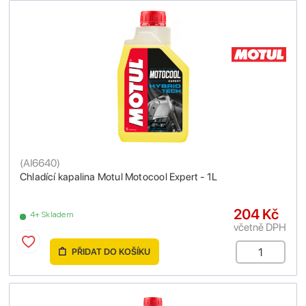
(
AI6640
)
Chladící kapalina Motul Motocool Expert - 1L
204 Kč
4+ Skladem
včetně DPH
PŘIDAT DO KOŠÍKU