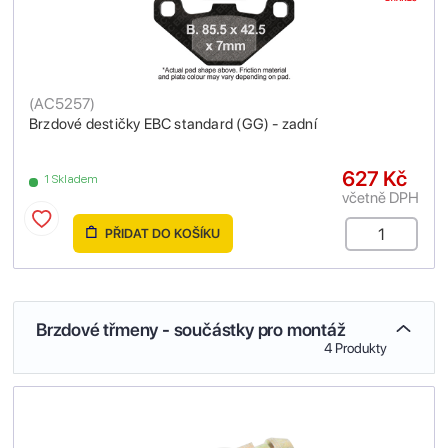
(
AC5257
)
Brzdové destičky EBC standard (GG) - zadní
627 Kč
1 Skladem
včetně DPH
PŘIDAT DO KOŠÍKU
Brzdové třmeny - součástky pro montáž
4 Produkty