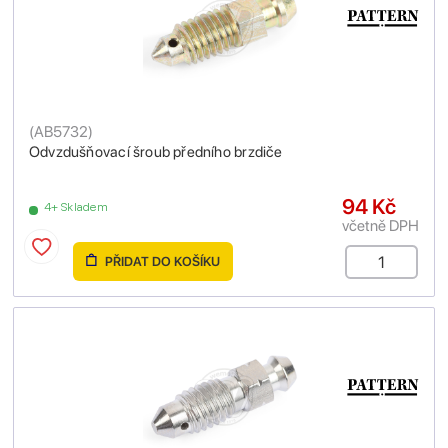
(
AB5732
)
Odvzdušňovací šroub předního brzdiče
94 Kč
4+ Skladem
včetně DPH
PŘIDAT DO KOŠÍKU