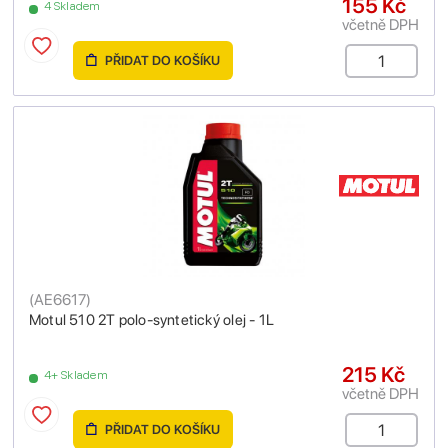
155 Kč
4 Skladem
včetně DPH
PŘIDAT DO KOŠÍKU
(
AE6617
)
Motul 510 2T polo-syntetický olej - 1L
215 Kč
4+ Skladem
včetně DPH
PŘIDAT DO KOŠÍKU