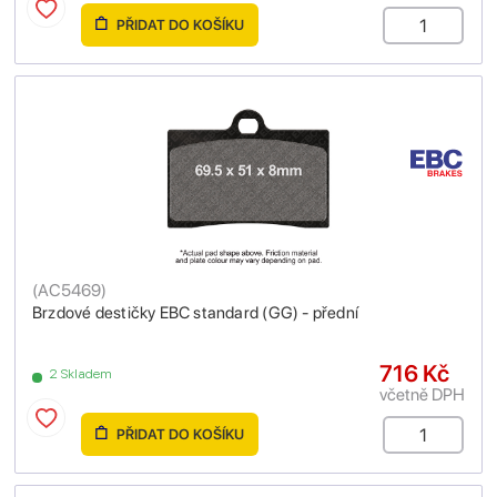
PŘIDAT DO KOŠÍKU
(
AC5469
)
Brzdové destičky EBC standard (GG) - přední
716 Kč
2 Skladem
včetně DPH
PŘIDAT DO KOŠÍKU