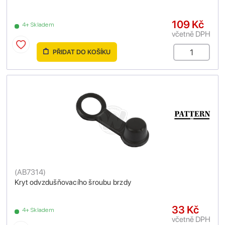
109 Kč
4+ Skladem
včetně DPH
PŘIDAT DO KOŠÍKU
(
AB7314
)
Kryt odvzdušňovacího šroubu brzdy
33 Kč
4+ Skladem
včetně DPH