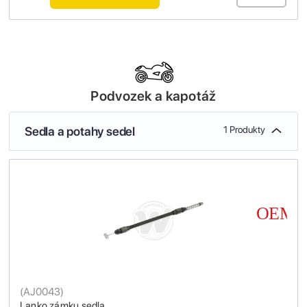
Podvozek a kapotáž
Sedla a potahy sedel
1 Produkty
(
AJ0043
)
Lanko zámku sedla