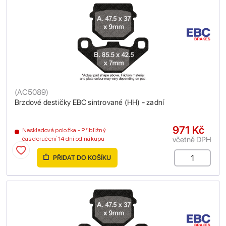
(
AC5089
)
Brzdové destičky EBC sintrované (HH) - zadní
971 Kč
Neskladová položka - Přibližný
včetně DPH
čas doručení 14 dní od nákupu
PŘIDAT DO KOŠÍKU