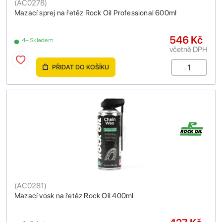
(
AC0278
)
Mazací sprej na řetěz Rock Oil Professional 600ml
546 Kč
4+ Skladem
včetně DPH
PŘIDAT DO KOŠÍKU
(
AC0281
)
Mazací vosk na řetěz Rock Oil 400ml