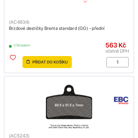
(
AC4834
)
Brzdové destičky Brenta standard (GG) - přední
563 Kč
3 Skladem
včetně DPH
PŘIDAT DO KOŠÍKU
(
AC5243
)