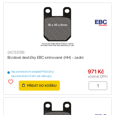
(
AC5339
)
Brzdové destičky EBC sintrované (HH) - zadní
971 Kč
Na centrálním skladě Přibližný
včetně DPH
čas doručení 9 dní od nákupu
PŘIDAT DO KOŠÍKU