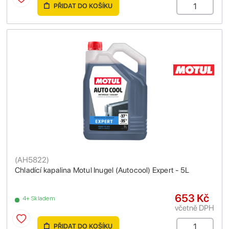
PŘIDAT DO KOŠÍKU
(
AH5822
)
Chladící kapalina Motul Inugel (Autocool) Expert - 5L
653 Kč
4+ Skladem
včetně DPH
PŘIDAT DO KOŠÍKU