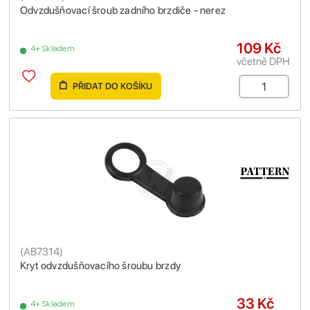
Odvzdušňovací šroub zadního brzdiče - nerez
109 Kč
4+ Skladem
včetně DPH
PŘIDAT DO KOŠÍKU
(
AB7314
)
Kryt odvzdušňovacího šroubu brzdy
33 Kč
4+ Skladem