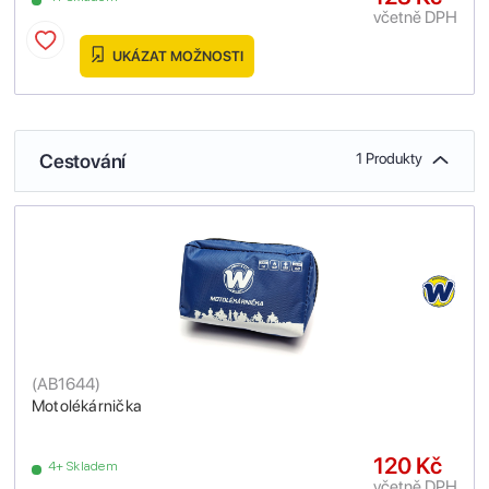
včetně DPH
UKÁZAT MOŽNOSTI
Cestování
1 Produkty
(
AB1644
)
Motolékárnička
120 Kč
4+ Skladem
včetně DPH