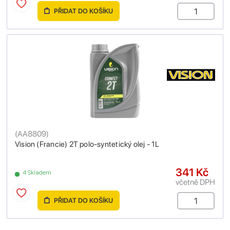
PŘIDAT DO KOŠÍKU
(
AA8809
)
Vision (Francie) 2T polo-syntetický olej - 1L
341 Kč
4 Skladem
včetně DPH
PŘIDAT DO KOŠÍKU