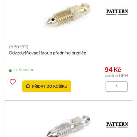
(
AB5732
)
Odvzdušňovací šroub předního brzdiče
94 Kč
4+ Skladem
včetně DPH
PŘIDAT DO KOŠÍKU