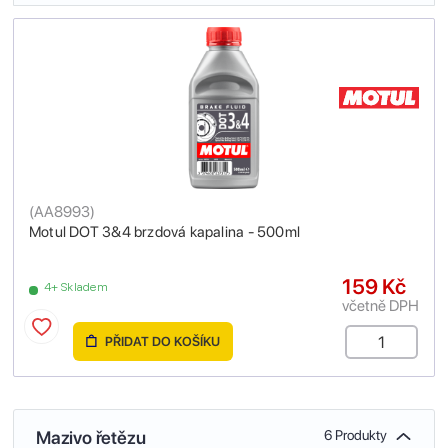
(
AA8993
)
Motul DOT 3&4 brzdová kapalina - 500ml
159 Kč
4+ Skladem
včetně DPH
PŘIDAT DO KOŠÍKU
Mazivo řetězu
6 Produkty