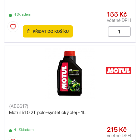
155 Kč
4 Skladem
včetně DPH
PŘIDAT DO KOŠÍKU
(
AE6617
)
Motul 510 2T polo-syntetický olej - 1L
215 Kč
4+ Skladem
včetně DPH