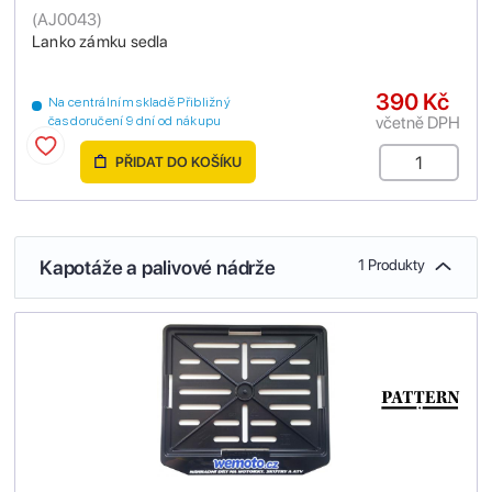
(
AJ0043
)
Lanko zámku sedla
390 Kč
Na centrálním skladě Přibližný
včetně DPH
čas doručení 9 dní od nákupu
PŘIDAT DO KOŠÍKU
Kapotáže a palivové nádrže
1 Produkty