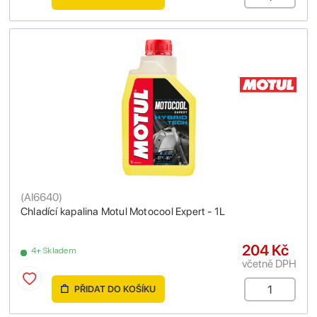
(
AI6640
)
Chladící kapalina Motul Motocool Expert - 1L
204 Kč
4+ Skladem
včetně DPH
PŘIDAT DO KOŠÍKU