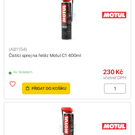
(
AB1154
)
Čistící sprej na řetěz Motul C1 400ml
230 Kč
4+ Skladem
včetně DPH
PŘIDAT DO KOŠÍKU