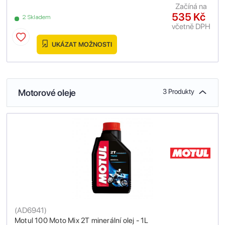
Začíná na
535 Kč
2 Skladem
včetně DPH
UKÁZAT MOŽNOSTI
Motorové oleje
3 Produkty
(
AD6941
)
Motul 100 Moto Mix 2T minerální olej - 1L