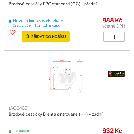
Brzdové destičky EBC standard (GG) - přední
888 Kč
Na centrálním skladě Přibližný
včetně DPH
čas doručení 9 dní od nákupu
PŘIDAT DO KOŠÍKU
(
AC6465
)
Brzdové destičky Brenta sintrované (HH) - zadní
632 Kč
2 Skladem