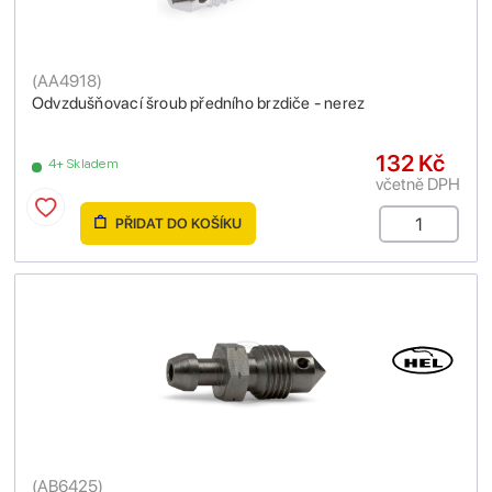
(
AA4918
)
Odvzdušňovací šroub předního brzdiče - nerez
132 Kč
4+ Skladem
včetně DPH
PŘIDAT DO KOŠÍKU
(
AB6425
)