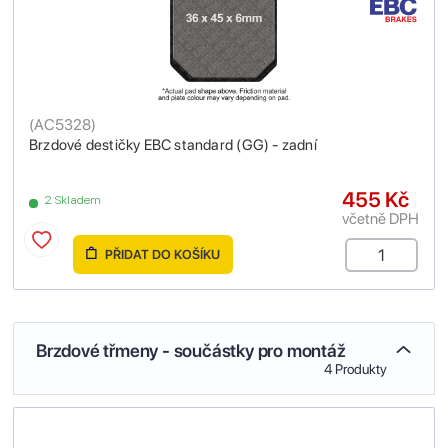
(
AC5328
)
Brzdové destičky EBC standard (GG) - zadní
455 Kč
2 Skladem
včetně DPH
PŘIDAT DO KOŠÍKU
Brzdové třmeny - součástky pro montáž
4 Produkty