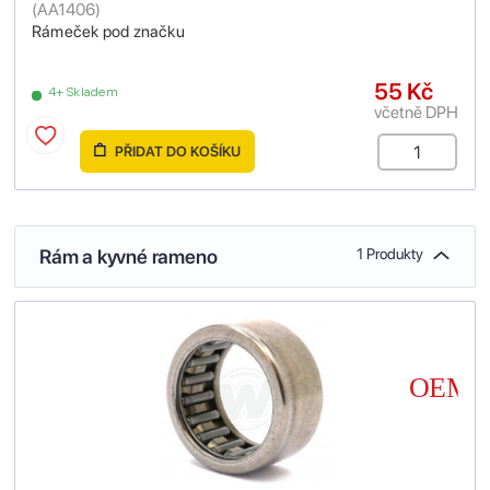
(
AA1406
)
Rámeček pod značku
55 Kč
4+ Skladem
včetně DPH
PŘIDAT DO KOŠÍKU
Rám a kyvné rameno
1 Produkty