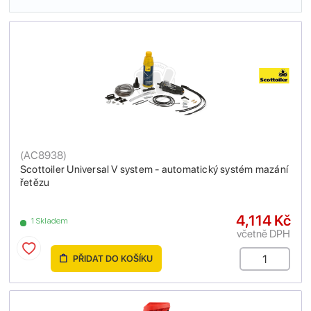
(
AC8938
)
Scottoiler Universal V system - automatický systém mazání
řetězu
4,114 Kč
1 Skladem
včetně DPH
PŘIDAT DO KOŠÍKU