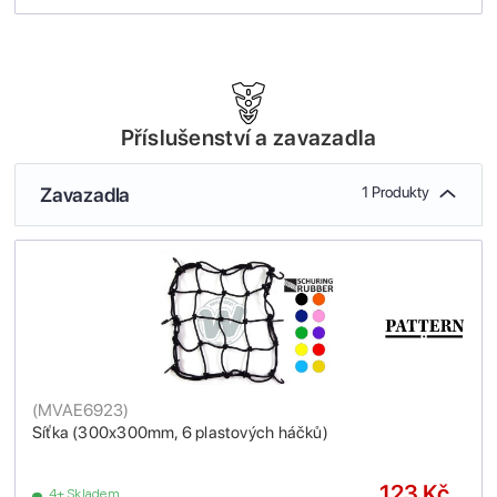
Příslušenství a zavazadla
Zavazadla
1 Produkty
(
MVAE6923
)
Síťka (300x300mm, 6 plastových háčků)
123 Kč
4+ Skladem