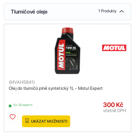
Tlumičové oleje
1 Produkty
(
MVAH5841
)
Olej do tlumičů plně syntetický 1L - Motul Expert
300 Kč
4+ Skladem
včetně DPH
UKÁZAT MOŽNOSTI