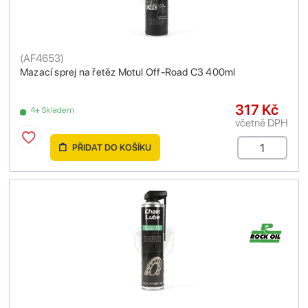
(
AF4653
)
Mazací sprej na řetěz Motul Off-Road C3 400ml
317 Kč
4+ Skladem
včetně DPH
PŘIDAT DO KOŠÍKU