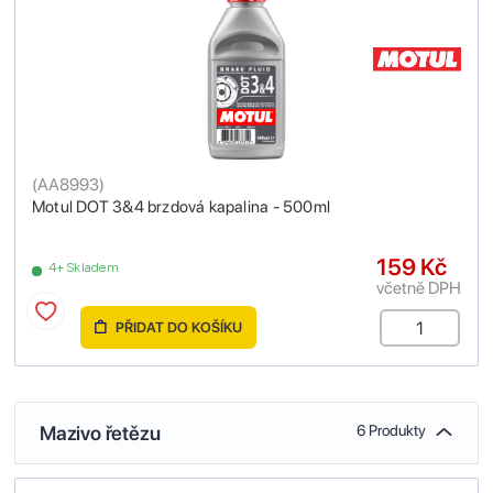
(
AA8993
)
Motul DOT 3&4 brzdová kapalina - 500ml
159 Kč
4+ Skladem
včetně DPH
PŘIDAT DO KOŠÍKU
Mazivo řetězu
6 Produkty