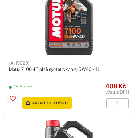
(
AH5820
)
Motul 7100 4T plně syntetický olej 5W40 - 1L
408 Kč
4+ Skladem
včetně DPH
PŘIDAT DO KOŠÍKU