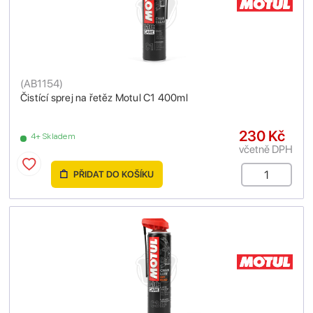
(
AB1154
)
Čistící sprej na řetěz Motul C1 400ml
230 Kč
4+ Skladem
včetně DPH
PŘIDAT DO KOŠÍKU