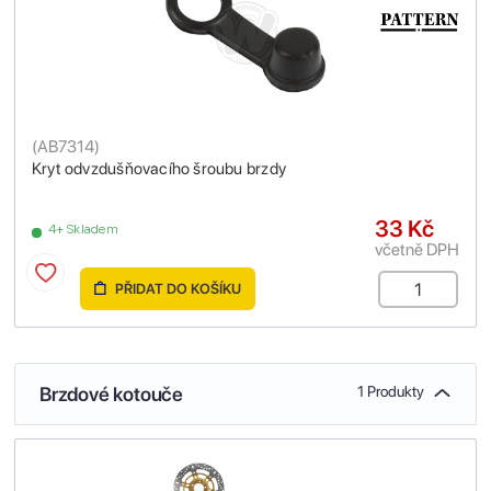
(
AB7314
)
Kryt odvzdušňovacího šroubu brzdy
33 Kč
4+ Skladem
včetně DPH
PŘIDAT DO KOŠÍKU
Brzdové kotouče
1 Produkty