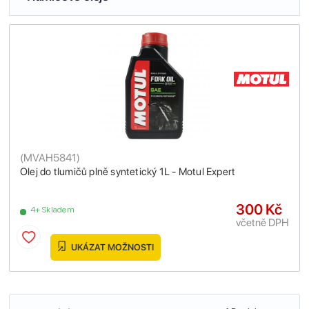
(
MVAH5841
)
Olej do tlumičů plně syntetický 1L - Motul Expert
300 Kč
4+ Skladem
včetně DPH
UKÁZAT MOŽNOSTI