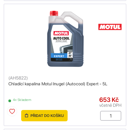
(
AH5822
)
Chladící kapalina Motul Inugel (Autocool) Expert - 5L
653 Kč
4+ Skladem
včetně DPH
PŘIDAT DO KOŠÍKU