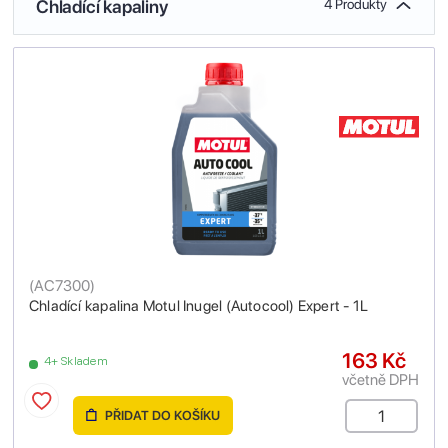
Chladící kapaliny
4 Produkty
(
AC7300
)
Chladící kapalina Motul Inugel (Autocool) Expert - 1L
163 Kč
4+ Skladem
včetně DPH
PŘIDAT DO KOŠÍKU