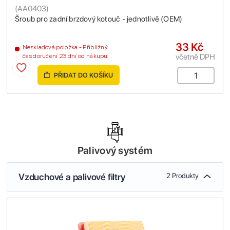
(
AA0403
)
Šroub pro zadní brzdový kotouč - jednotlivě (OEM)
33 Kč
Neskladová položka - Přibližný
včetně DPH
čas doručení 23 dní od nákupu
PŘIDAT DO KOŠÍKU
Palivový systém
Vzduchové a palivové filtry
2 Produkty