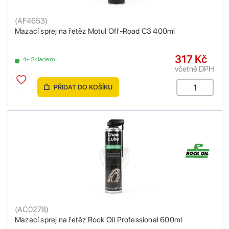
(
AF4653
)
Mazací sprej na řetěz Motul Off-Road C3 400ml
317 Kč
4+ Skladem
včetně DPH
PŘIDAT DO KOŠÍKU
(
AC0278
)
Mazací sprej na řetěz Rock Oil Professional 600ml