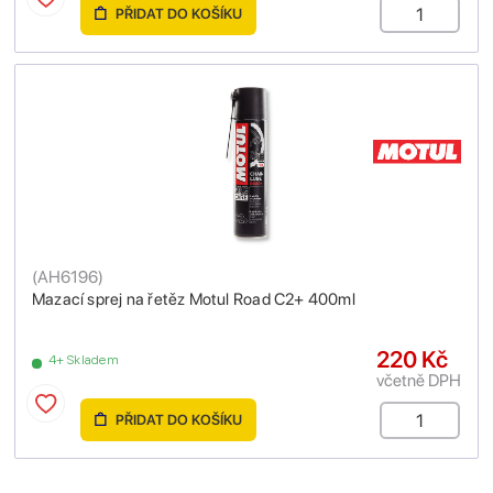
PŘIDAT DO KOŠÍKU
(
AH6196
)
Mazací sprej na řetěz Motul Road C2+ 400ml
220 Kč
4+ Skladem
včetně DPH
PŘIDAT DO KOŠÍKU