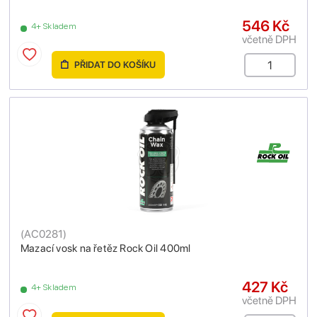
546 Kč
4+ Skladem
včetně DPH
PŘIDAT DO KOŠÍKU
(
AC0281
)
Mazací vosk na řetěz Rock Oil 400ml
427 Kč
4+ Skladem
včetně DPH