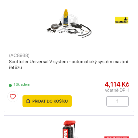
(
AC8938
)
Scottoiler Universal V system - automatický systém mazání
řetězu
4,114 Kč
1 Skladem
včetně DPH
PŘIDAT DO KOŠÍKU