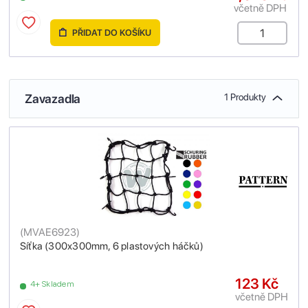
včetně DPH
PŘIDAT DO KOŠÍKU
Zavazadla
1 Produkty
(
MVAE6923
)
Síťka (300x300mm, 6 plastových háčků)
123 Kč
4+ Skladem
včetně DPH