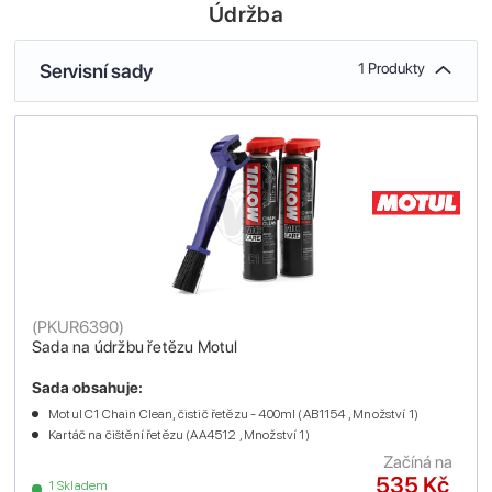
Údržba
Servisní sady
1 Produkty
(
PKUR6390
)
Sada na údržbu řetězu Motul
Sada obsahuje:
Motul C1 Chain Clean, čistič řetězu - 400ml (AB1154 , Množství 1)
Kartáč na čištění řetězu (AA4512 , Množství 1)
Začíná na
535 Kč
1 Skladem