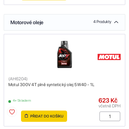
Motorové oleje
4 Produkty
(
AH6204
)
Motul 300V 4T plně syntetický olej 5W40 - 1L
623 Kč
4+ Skladem
včetně DPH
PŘIDAT DO KOŠÍKU