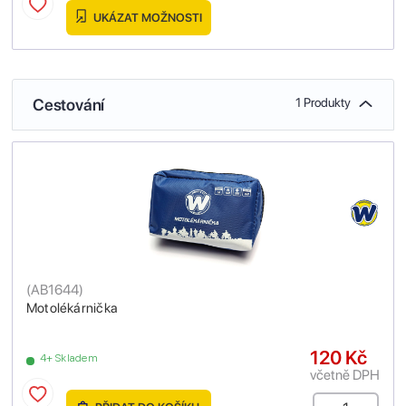
UKÁZAT MOŽNOSTI
Cestování
1 Produkty
(
AB1644
)
Motolékárnička
120 Kč
4+ Skladem
včetně DPH