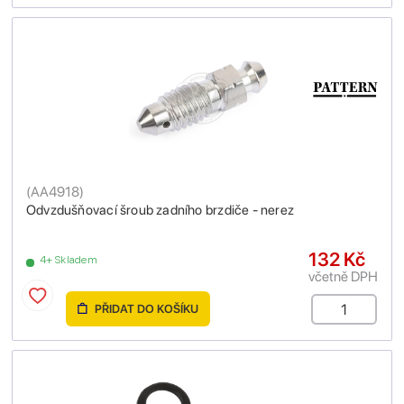
(
AA4918
)
Odvzdušňovací šroub zadního brzdiče - nerez
132 Kč
4+ Skladem
včetně DPH
PŘIDAT DO KOŠÍKU