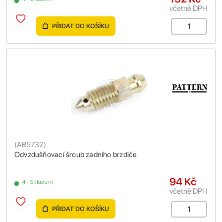
včetně DPH
PŘIDAT DO KOŠÍKU
(
AB5732
)
Odvzdušňovací šroub zadního brzdiče
94 Kč
4+ Skladem
včetně DPH
PŘIDAT DO KOŠÍKU