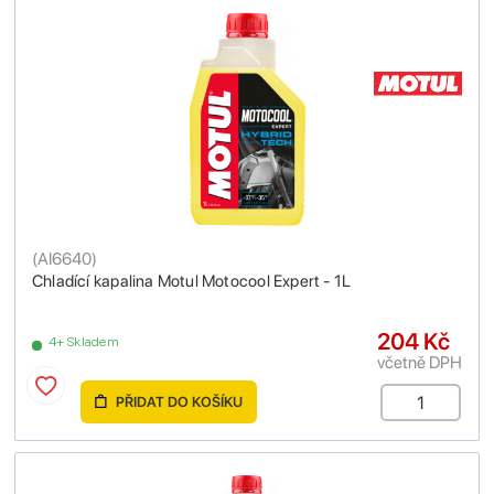
(
AI6640
)
Chladící kapalina Motul Motocool Expert - 1L
204 Kč
4+ Skladem
včetně DPH
PŘIDAT DO KOŠÍKU