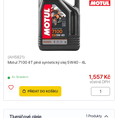
(
AH5821
)
Motul 7100 4T plně syntetický olej 5W40 - 4L
1,557 Kč
4+ Skladem
včetně DPH
PŘIDAT DO KOŠÍKU
Tlumičové oleje
1 Produkty