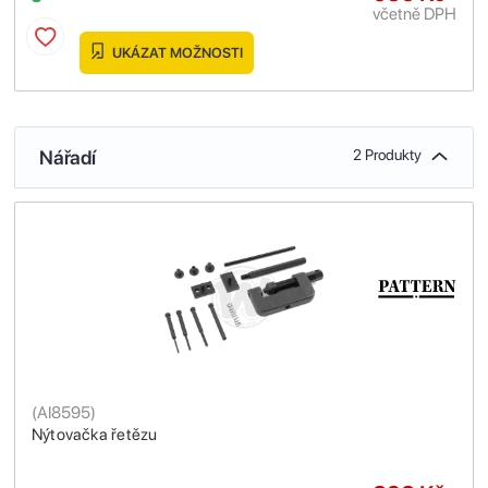
včetně DPH
UKÁZAT MOŽNOSTI
Nářadí
2 Produkty
(
AI8595
)
Nýtovačka řetězu