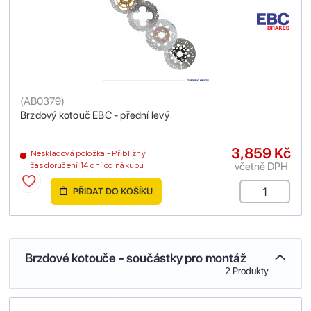
(
AB0379
)
Brzdový kotouč EBC - přední levý
3,859 Kč
Neskladová položka - Přibližný
včetně DPH
čas doručení 14 dní od nákupu
PŘIDAT DO KOŠÍKU
Brzdové kotouče - součástky pro montáž
2 Produkty