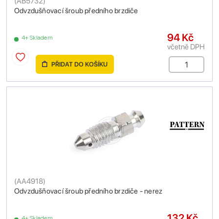
(
AB5732
)
Odvzdušňovací šroub předního brzdiče
94 Kč
4+ Skladem
včetně DPH
PŘIDAT DO KOŠÍKU
(
AA4918
)
Odvzdušňovací šroub předního brzdiče - nerez
132 Kč
4+ Skladem