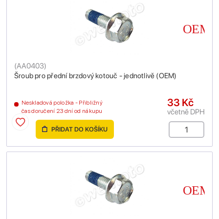
(
AA0403
)
Šroub pro přední brzdový kotouč - jednotlivě (OEM)
33 Kč
Neskladová položka - Přibližný
včetně DPH
čas doručení 23 dní od nákupu
PŘIDAT DO KOŠÍKU