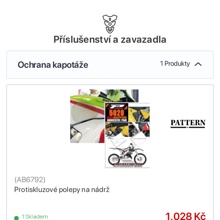
Příslušenství a zavazadla
Ochrana kapotáže
1 Produkty
(
AB6792
)
Protiskluzové polepy na nádrž
1,028 Kč
1 Skladem