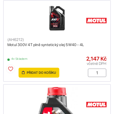
(
AH6212
)
Motul 300V 4T plně syntetický olej 5W40 - 4L
2,147 Kč
4+ Skladem
včetně DPH
PŘIDAT DO KOŠÍKU