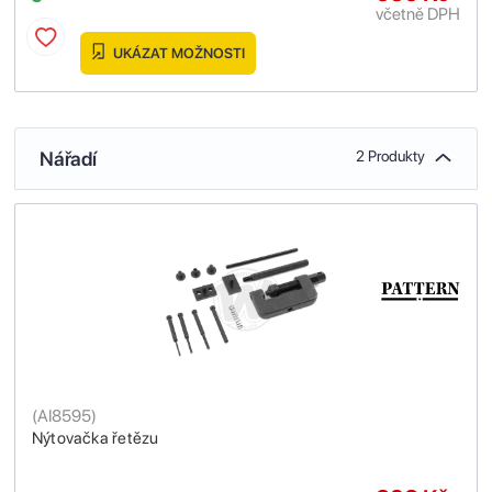
včetně DPH
UKÁZAT MOŽNOSTI
Nářadí
2 Produkty
(
AI8595
)
Nýtovačka řetězu