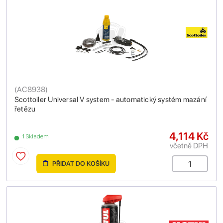
(
AC8938
)
Scottoiler Universal V system - automatický systém mazání
řetězu
4,114 Kč
1 Skladem
včetně DPH
PŘIDAT DO KOŠÍKU