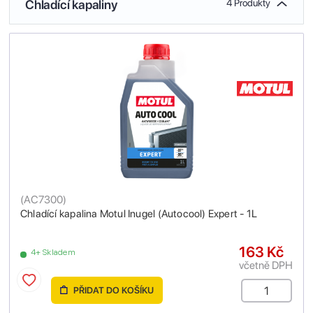
Chladící kapaliny
4 Produkty
(
AC7300
)
Chladící kapalina Motul Inugel (Autocool) Expert - 1L
163 Kč
4+ Skladem
včetně DPH
PŘIDAT DO KOŠÍKU