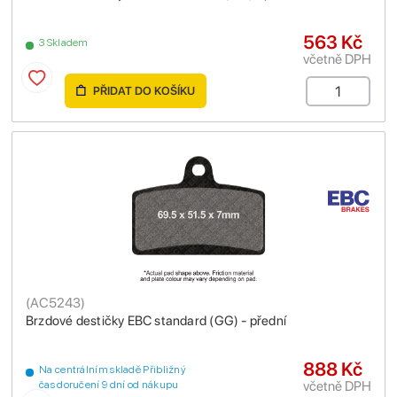
563 Kč
3 Skladem
včetně DPH
PŘIDAT DO KOŠÍKU
(
AC5243
)
Brzdové destičky EBC standard (GG) - přední
888 Kč
Na centrálním skladě Přibližný
včetně DPH
čas doručení 9 dní od nákupu