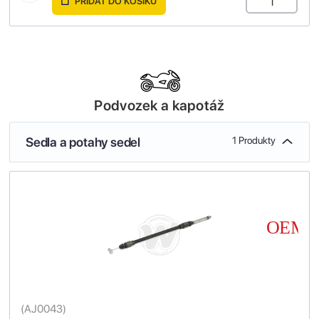
PŘIDAT DO KOŠÍKU
Podvozek a kapotáž
Sedla a potahy sedel
1 Produkty
(
AJ0043
)