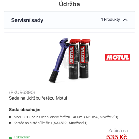
Údržba
Servisní sady
1 Produkty
(
PKUR6390
)
Sada na údržbu řetězu Motul
Sada obsahuje:
Motul C1 Chain Clean, čistič řetězu - 400ml (AB1154 , Množství 1)
Kartáč na čištění řetězu (AA4512 , Množství 1)
Začíná na
535 Kč
1 Skladem