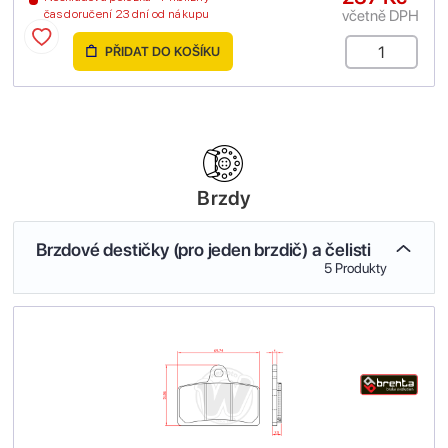
včetně DPH
čas doručení 23 dní od nákupu
PŘIDAT DO KOŠÍKU
Brzdy
Brzdové destičky (pro jeden brzdič) a čelisti
5 Produkty