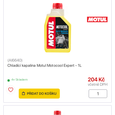
(
AI6640
)
Chladící kapalina Motul Motocool Expert - 1L
204 Kč
4+ Skladem
včetně DPH
PŘIDAT DO KOŠÍKU