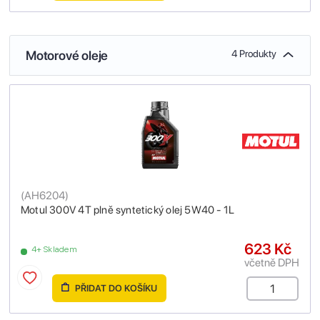
Motorové oleje
4 Produkty
(
AH6204
)
Motul 300V 4T plně syntetický olej 5W40 - 1L
623 Kč
4+ Skladem
včetně DPH
PŘIDAT DO KOŠÍKU