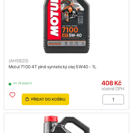
(
AH5820
)
Motul 7100 4T plně syntetický olej 5W40 - 1L
408 Kč
4+ Skladem
včetně DPH
PŘIDAT DO KOŠÍKU