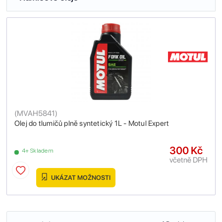
(
MVAH5841
)
Olej do tlumičů plně syntetický 1L - Motul Expert
300 Kč
4+ Skladem
včetně DPH
UKÁZAT MOŽNOSTI