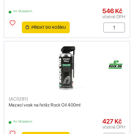
546 Kč
4+ Skladem
včetně DPH
PŘIDAT DO KOŠÍKU
(
AC0281
)
Mazací vosk na řetěz Rock Oil 400ml
427 Kč
4+ Skladem
včetně DPH