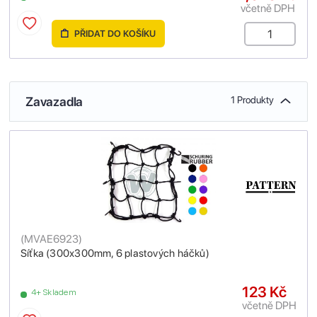
včetně DPH
PŘIDAT DO KOŠÍKU
Zavazadla
1 Produkty
(
MVAE6923
)
Síťka (300x300mm, 6 plastových háčků)
123 Kč
4+ Skladem
včetně DPH