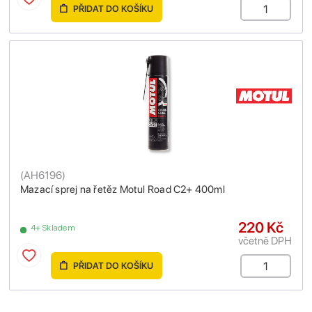
PŘIDAT DO KOŠÍKU
(
AH6196
)
Mazací sprej na řetěz Motul Road C2+ 400ml
220 Kč
4+ Skladem
včetně DPH
PŘIDAT DO KOŠÍKU