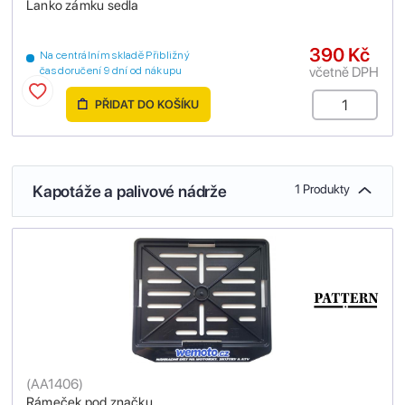
Lanko zámku sedla
390 Kč
Na centrálním skladě Přibližný
včetně DPH
čas doručení 9 dní od nákupu
PŘIDAT DO KOŠÍKU
Kapotáže a palivové nádrže
1 Produkty
(
AA1406
)
Rámeček pod značku