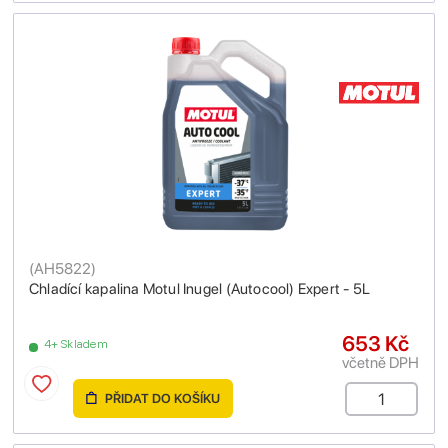
(
AH5822
)
Chladící kapalina Motul Inugel (Autocool) Expert - 5L
653 Kč
4+ Skladem
včetně DPH
PŘIDAT DO KOŠÍKU