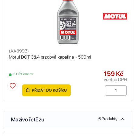
(
AA8993
)
Motul DOT 3&4 brzdová kapalina - 500ml
159 Kč
4+ Skladem
včetně DPH
PŘIDAT DO KOŠÍKU
Mazivo řetězu
6 Produkty