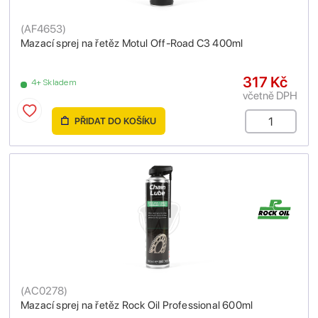
(
AF4653
)
Mazací sprej na řetěz Motul Off-Road C3 400ml
317 Kč
4+ Skladem
včetně DPH
PŘIDAT DO KOŠÍKU
(
AC0278
)
Mazací sprej na řetěz Rock Oil Professional 600ml