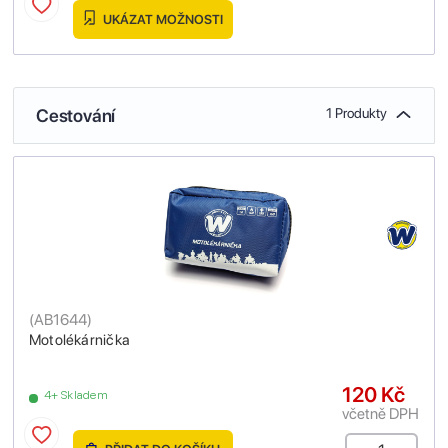
UKÁZAT MOŽNOSTI
Cestování
1 Produkty
(
AB1644
)
Motolékárnička
120 Kč
4+ Skladem
včetně DPH