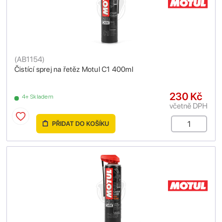
(
AB1154
)
Čistící sprej na řetěz Motul C1 400ml
230 Kč
4+ Skladem
včetně DPH
PŘIDAT DO KOŠÍKU