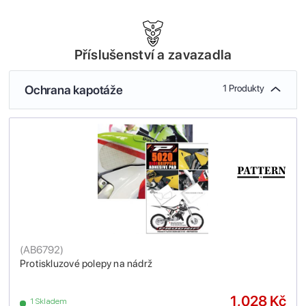
Příslušenství a zavazadla
Ochrana kapotáže
1 Produkty
(
AB6792
)
Protiskluzové polepy na nádrž
1,028 Kč
1 Skladem