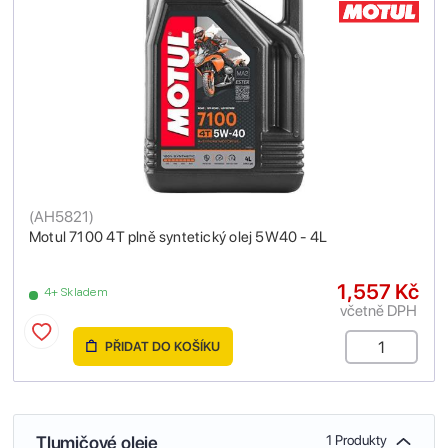
(
AH5821
)
Motul 7100 4T plně syntetický olej 5W40 - 4L
1,557 Kč
4+ Skladem
včetně DPH
PŘIDAT DO KOŠÍKU
Tlumičové oleje
1 Produkty