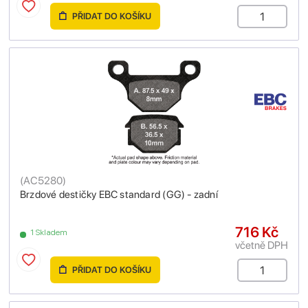
PŘIDAT DO KOŠÍKU
(
AC5280
)
Brzdové destičky EBC standard (GG) - zadní
716 Kč
1 Skladem
včetně DPH
PŘIDAT DO KOŠÍKU