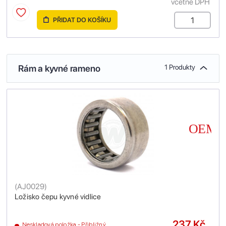
včetně DPH
PŘIDAT DO KOŠÍKU
Rám a kyvné rameno
1 Produkty
(
AJ0029
)
Ložisko čepu kyvné vidlice
237 Kč
Neskladová položka - Přibližný