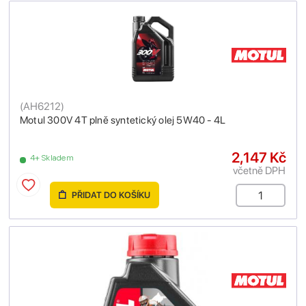
(
AH6212
)
Motul 300V 4T plně syntetický olej 5W40 - 4L
2,147 Kč
4+ Skladem
včetně DPH
PŘIDAT DO KOŠÍKU