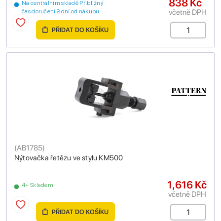
838 Kč
Na centrálním skladě Přibližný
včetně DPH
čas doručení 9 dní od nákupu
PŘIDAT DO KOŠÍKU
(
AB1785
)
Nýtovačka řetězu ve stylu KM500
1,616 Kč
4+ Skladem
včetně DPH
PŘIDAT DO KOŠÍKU