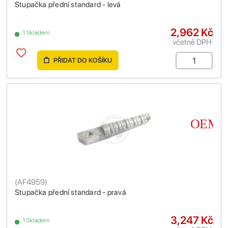
Stupačka přední standard - levá
2,962 Kč
1 Skladem
včetně DPH
PŘIDAT DO KOŠÍKU
(
AF4959
)
Stupačka přední standard - pravá
3,247 Kč
1 Skladem