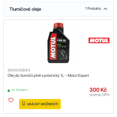
Tlumičové oleje
1 Produkty
(
MVAH5841
)
Olej do tlumičů plně syntetický 1L - Motul Expert
300 Kč
4+ Skladem
včetně DPH
UKÁZAT MOŽNOSTI