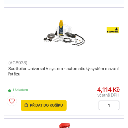
(
AC8938
)
Scottoiler Universal V system - automatický systém mazání
řetězu
4,114 Kč
1 Skladem
včetně DPH
PŘIDAT DO KOŠÍKU