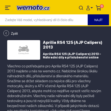
0
Zpět
Aprilia RS4 125 (AJP Calipers)
2013
Aprilia RS4 125 (AJP Calipers) 2013 –
Náhradní díly a příslušenství online
Všechno co potřebujete pro Aprilia RS4 125 (AJP Calipers)
2013 najdete u nás na wemoto.cz. Nabízíme širokou škálu
náhradních dílů, příslušenství a dílenského materiálu.
Snažíme se držet skladem co nejvíce dílů pro všechny
motocykly, skútry a ATV včetně Aprilia RS4 125 (AJP
Calipers) 2013, abyste mohli co nejdříve vyrazit vstříc novým
dobrodružstvím. Všechny naše náhradní díly byly pečlivě
testovány a jsou té nejvyšší kvality. Vždy dbáme na
bezpečnost našich zákazníků. V případě jakýchkoliv dotazů
nás neváhejte kontaktovat, vždy vám rádi pomůžeme.