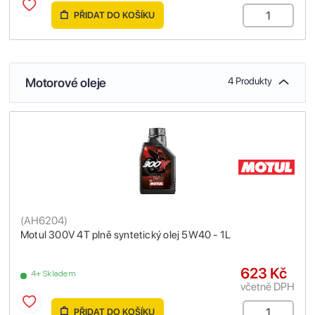
PŘIDAT DO KOŠÍKU
Motorové oleje
4 Produkty
(
AH6204
)
Motul 300V 4T plně syntetický olej 5W40 - 1L
623 Kč
4+ Skladem
včetně DPH
PŘIDAT DO KOŠÍKU