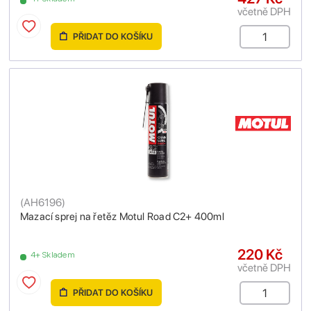
včetně DPH
PŘIDAT DO KOŠÍKU
(
AH6196
)
Mazací sprej na řetěz Motul Road C2+ 400ml
220 Kč
4+ Skladem
včetně DPH
PŘIDAT DO KOŠÍKU