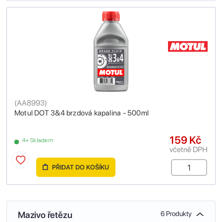
(
AA8993
)
Motul DOT 3&4 brzdová kapalina - 500ml
159 Kč
4+ Skladem
včetně DPH
PŘIDAT DO KOŠÍKU
Mazivo řetězu
6 Produkty