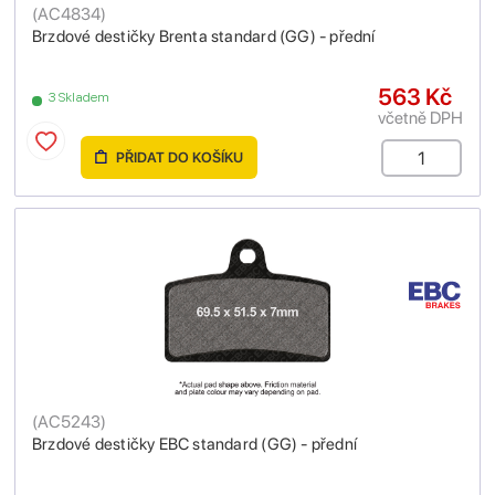
(
AC4834
)
Brzdové destičky Brenta standard (GG) - přední
563 Kč
3 Skladem
včetně DPH
PŘIDAT DO KOŠÍKU
(
AC5243
)
Brzdové destičky EBC standard (GG) - přední