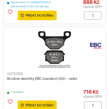
888 Kč
Na centrálním skladě Přibližný
včetně DPH
čas doručení 9 dní od nákupu
PŘIDAT DO KOŠÍKU
(
AC5280
)
Brzdové destičky EBC standard (GG) - zadní
716 Kč
1 Skladem
včetně DPH
PŘIDAT DO KOŠÍKU