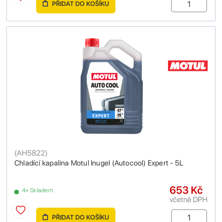
PŘIDAT DO KOŠÍKU
(
AH5822
)
Chladící kapalina Motul Inugel (Autocool) Expert - 5L
653 Kč
4+ Skladem
včetně DPH
PŘIDAT DO KOŠÍKU