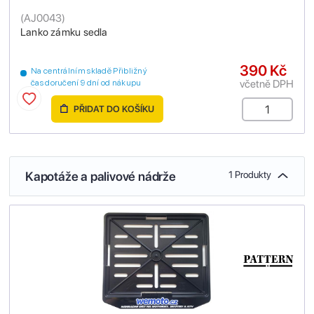
(
AJ0043
)
Lanko zámku sedla
390 Kč
Na centrálním skladě Přibližný
včetně DPH
čas doručení 9 dní od nákupu
PŘIDAT DO KOŠÍKU
Kapotáže a palivové nádrže
1 Produkty