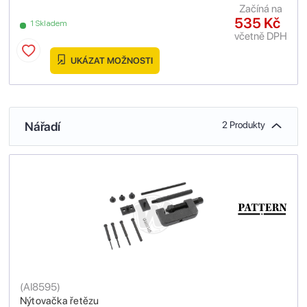
Začíná na
535 Kč
1 Skladem
včetně DPH
UKÁZAT MOŽNOSTI
Nářadí
2 Produkty
(
AI8595
)
Nýtovačka řetězu