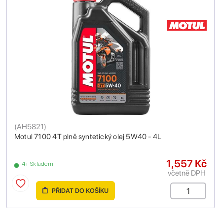
(
AH5821
)
Motul 7100 4T plně syntetický olej 5W40 - 4L
1,557 Kč
4+ Skladem
včetně DPH
PŘIDAT DO KOŠÍKU