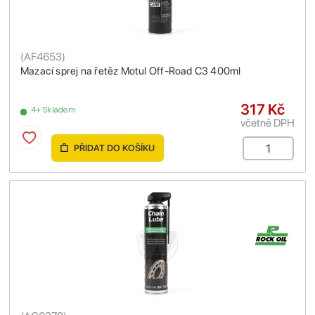
(
AF4653
)
Mazací sprej na řetěz Motul Off-Road C3 400ml
317 Kč
4+ Skladem
včetně DPH
PŘIDAT DO KOŠÍKU