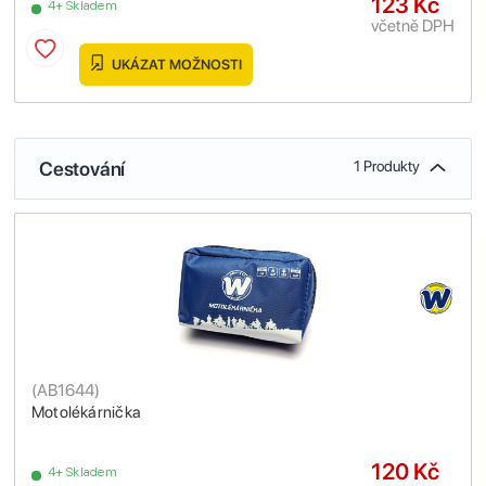
123 Kč
4+ Skladem
včetně DPH
UKÁZAT MOŽNOSTI
Cestování
1 Produkty
(
AB1644
)
Motolékárnička
120 Kč
4+ Skladem