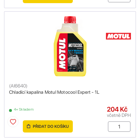
(
AI6640
)
Chladící kapalina Motul Motocool Expert - 1L
204 Kč
4+ Skladem
včetně DPH
PŘIDAT DO KOŠÍKU