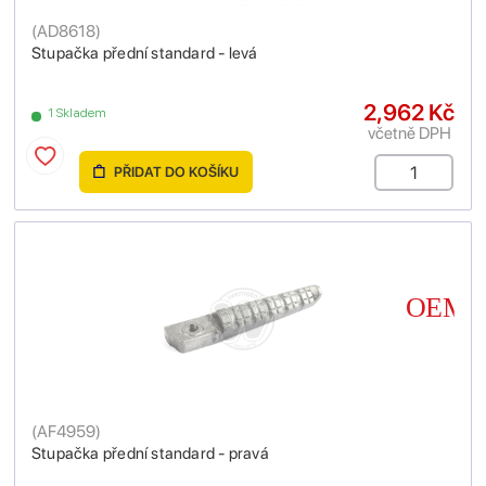
(
AD8618
)
Stupačka přední standard - levá
2,962 Kč
1 Skladem
včetně DPH
PŘIDAT DO KOŠÍKU
(
AF4959
)
Stupačka přední standard - pravá