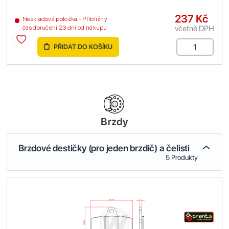
237 Kč
Neskladová položka - Přibližný
včetně DPH
čas doručení 23 dní od nákupu
PŘIDAT DO KOŠÍKU
Brzdy
Brzdové destičky (pro jeden brzdič) a čelisti
5 Produkty