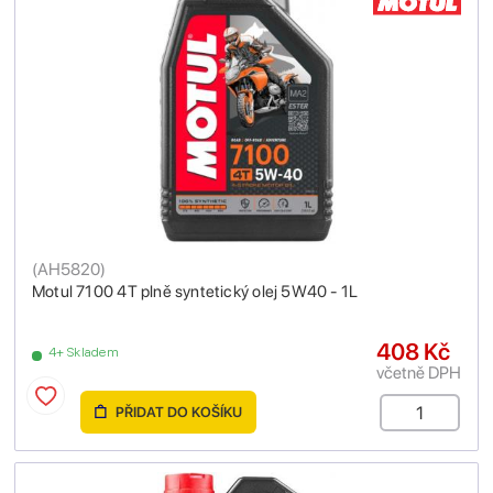
(
AH5820
)
Motul 7100 4T plně syntetický olej 5W40 - 1L
408 Kč
4+ Skladem
včetně DPH
PŘIDAT DO KOŠÍKU