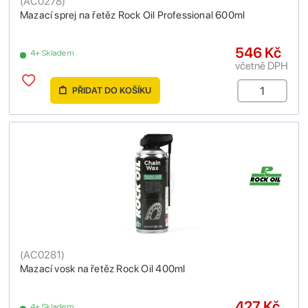
(
AC0278
)
Mazací sprej na řetěz Rock Oil Professional 600ml
546 Kč
4+ Skladem
včetně DPH
PŘIDAT DO KOŠÍKU
(
AC0281
)
Mazací vosk na řetěz Rock Oil 400ml
427 Kč
4+ Skladem