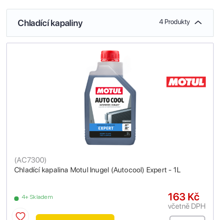
Chladící kapaliny
4 Produkty
(
AC7300
)
Chladící kapalina Motul Inugel (Autocool) Expert - 1L
163 Kč
4+ Skladem
včetně DPH