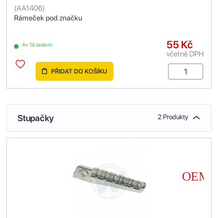
(
AA1406
)
Rámeček pod značku
55 Kč
4+ Skladem
včetně DPH
PŘIDAT DO KOŠÍKU
Stupačky
2 Produkty