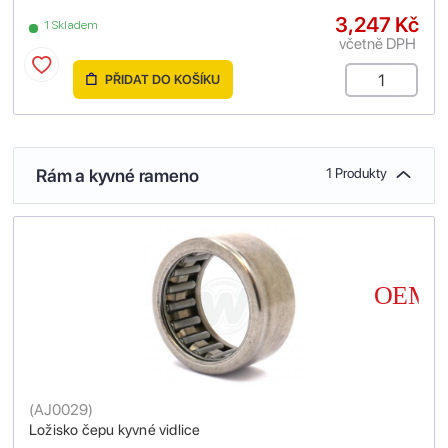
3,247 Kč
1 Skladem
včetně DPH
PŘIDAT DO KOŠÍKU
Rám a kyvné rameno
1 Produkty
(
AJ0029
)
Ložisko čepu kyvné vidlice