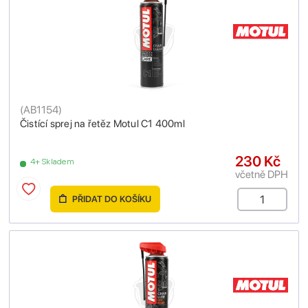
(
AB1154
)
Čistící sprej na řetěz Motul C1 400ml
230 Kč
4+ Skladem
včetně DPH
PŘIDAT DO KOŠÍKU