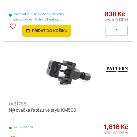
838 Kč
Na centrálním skladě Přibližný
včetně DPH
čas doručení 9 dní od nákupu
PŘIDAT DO KOŠÍKU
(
AB1785
)
Nýtovačka řetězu ve stylu KM500
1,616 Kč
4+ Skladem
včetně DPH