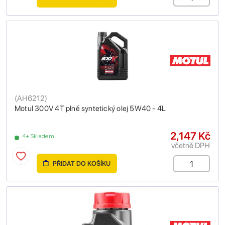
(
AH6212
)
Motul 300V 4T plně syntetický olej 5W40 - 4L
2,147 Kč
4+ Skladem
včetně DPH
PŘIDAT DO KOŠÍKU