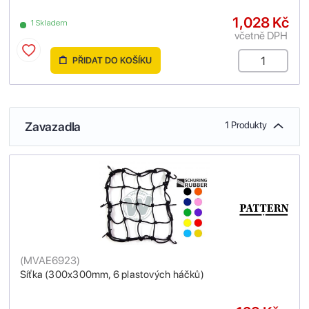
1,028 Kč
1 Skladem
včetně DPH
PŘIDAT DO KOŠÍKU
Zavazadla
1 Produkty
(
MVAE6923
)
Síťka (300x300mm, 6 plastových háčků)