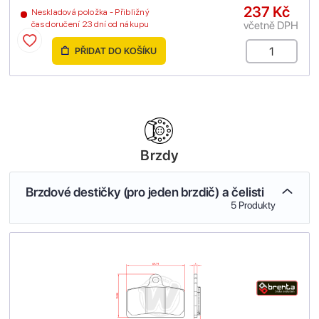
237 Kč
Neskladová položka - Přibližný
včetně DPH
čas doručení 23 dní od nákupu
PŘIDAT DO KOŠÍKU
Brzdy
Brzdové destičky (pro jeden brzdič) a čelisti
5 Produkty