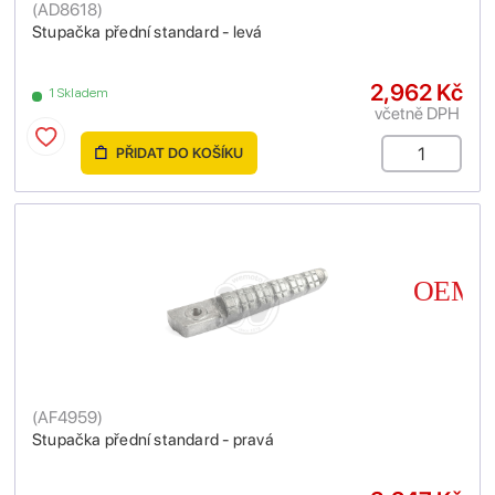
(
AD8618
)
Stupačka přední standard - levá
2,962 Kč
1 Skladem
včetně DPH
PŘIDAT DO KOŠÍKU
(
AF4959
)
Stupačka přední standard - pravá