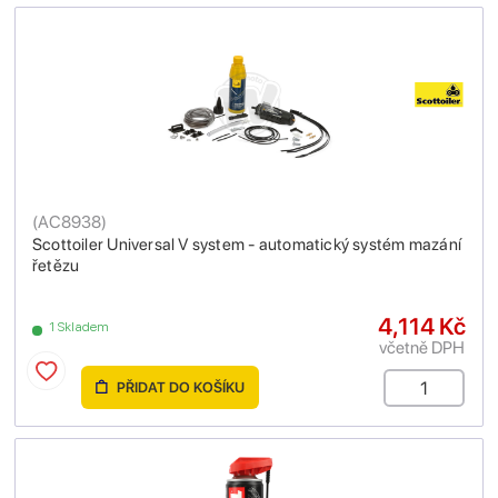
(
AC8938
)
Scottoiler Universal V system - automatický systém mazání
řetězu
4,114 Kč
1 Skladem
včetně DPH
PŘIDAT DO KOŠÍKU