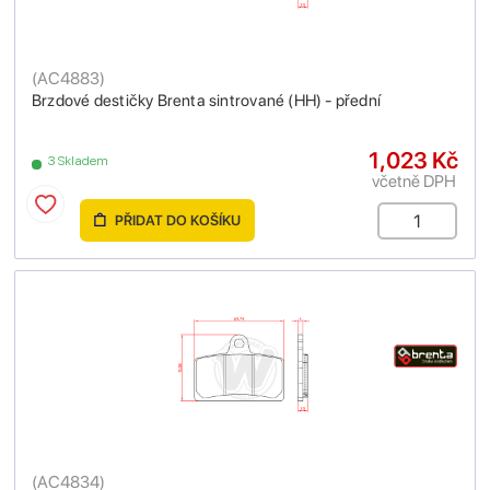
(
AC4883
)
Brzdové destičky Brenta sintrované (HH) - přední
1,023 Kč
3 Skladem
včetně DPH
PŘIDAT DO KOŠÍKU
(
AC4834
)