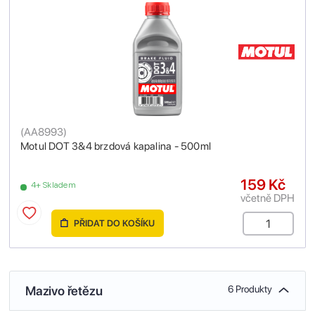
(
AA8993
)
Motul DOT 3&4 brzdová kapalina - 500ml
159 Kč
4+ Skladem
včetně DPH
PŘIDAT DO KOŠÍKU
Mazivo řetězu
6 Produkty