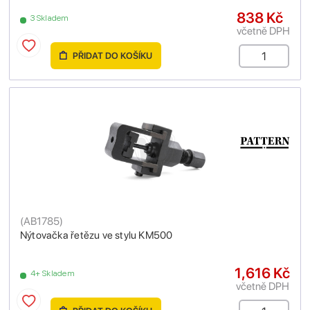
838 Kč
3 Skladem
včetně DPH
PŘIDAT DO KOŠÍKU
(
AB1785
)
Nýtovačka řetězu ve stylu KM500
1,616 Kč
4+ Skladem
včetně DPH