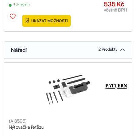
535 Kč
1 Skladem
včetně DPH
UKÁZAT MOŽNOSTI
Nářadí
2 Produkty
(
AI8595
)
Nýtovačka řetězu