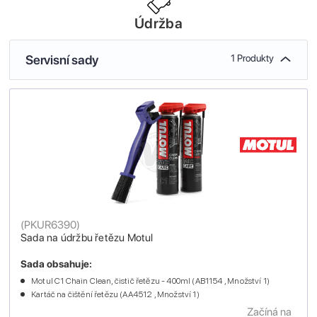
Údržba
Servisní sady
1 Produkty
(
PKUR6390
)
Sada na údržbu řetězu Motul
Sada obsahuje:
Motul C1 Chain Clean, čistič řetězu - 400ml (AB1154 , Množství 1)
Kartáč na čištění řetězu (AA4512 , Množství 1)
Začíná na