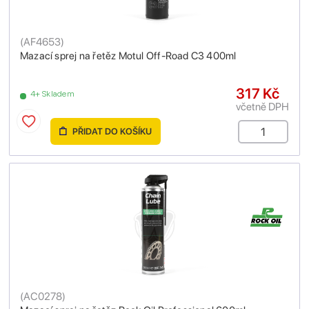
(
AF4653
)
Mazací sprej na řetěz Motul Off-Road C3 400ml
317 Kč
4+ Skladem
včetně DPH
PŘIDAT DO KOŠÍKU
(
AC0278
)