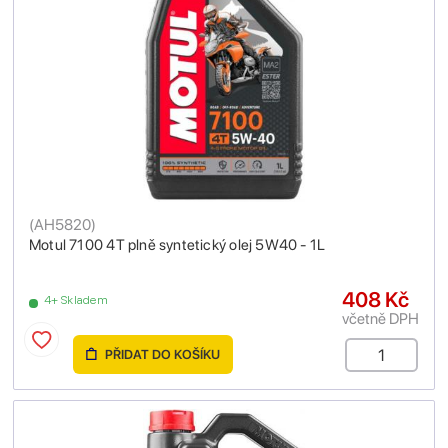
(
AH5820
)
Motul 7100 4T plně syntetický olej 5W40 - 1L
408 Kč
4+ Skladem
včetně DPH
PŘIDAT DO KOŠÍKU