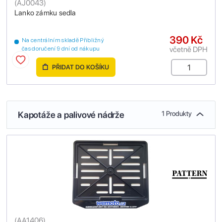
(
AJ0043
)
Lanko zámku sedla
390 Kč
Na centrálním skladě Přibližný
včetně DPH
čas doručení 9 dní od nákupu
PŘIDAT DO KOŠÍKU
Kapotáže a palivové nádrže
1 Produkty
(
AA1406
)