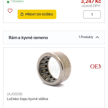
3,247 Kč
1 Skladem
včetně DPH
PŘIDAT DO KOŠÍKU
Rám a kyvné rameno
1 Produkty
(
AJ0029
)
Ložisko čepu kyvné vidlice