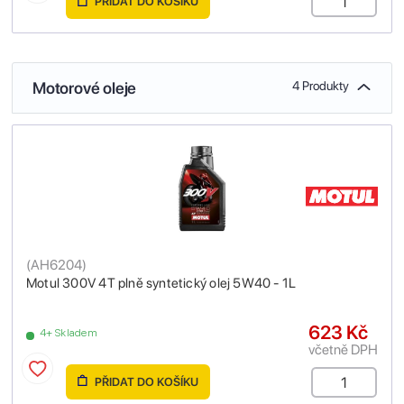
PŘIDAT DO KOŠÍKU
Motorové oleje
4 Produkty
(
AH6204
)
Motul 300V 4T plně syntetický olej 5W40 - 1L
623 Kč
4+ Skladem
včetně DPH
PŘIDAT DO KOŠÍKU