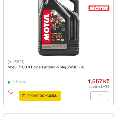
(
AH5821
)
Motul 7100 4T plně syntetický olej 5W40 - 4L
1,557 Kč
4+ Skladem
včetně DPH
PŘIDAT DO KOŠÍKU