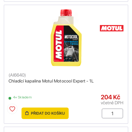
(
AI6640
)
Chladící kapalina Motul Motocool Expert - 1L
204 Kč
4+ Skladem
včetně DPH
PŘIDAT DO KOŠÍKU