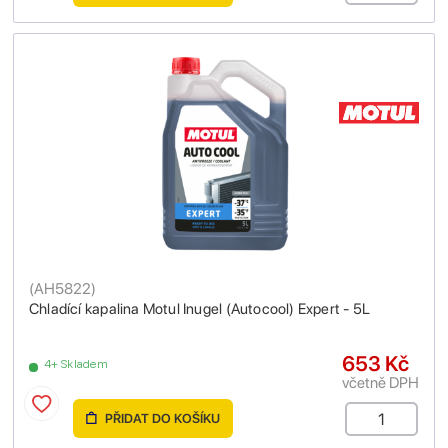
(
AH5822
)
Chladící kapalina Motul Inugel (Autocool) Expert - 5L
653 Kč
4+ Skladem
včetně DPH
PŘIDAT DO KOŠÍKU