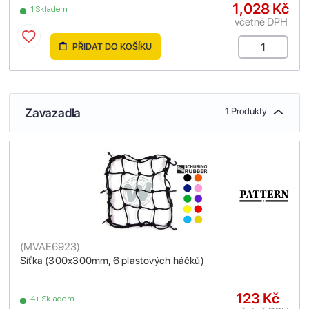
1,028 Kč
1 Skladem
včetně DPH
PŘIDAT DO KOŠÍKU
Zavazadla
1 Produkty
(
MVAE6923
)
Síťka (300x300mm, 6 plastových háčků)
123 Kč
4+ Skladem