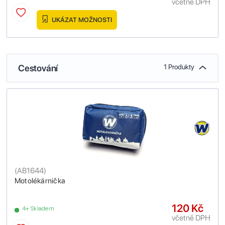
včetně DPH
UKÁZAT MOŽNOSTI
Cestování
1 Produkty
(
AB1644
)
Motolékárnička
120 Kč
4+ Skladem
včetně DPH