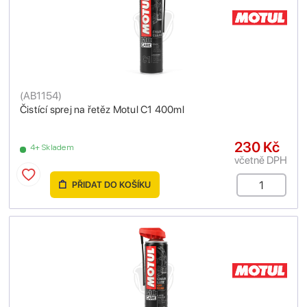
(
AB1154
)
Čistící sprej na řetěz Motul C1 400ml
230 Kč
4+ Skladem
včetně DPH
PŘIDAT DO KOŠÍKU