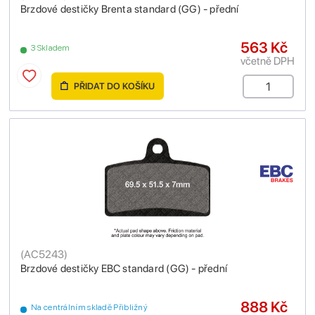
Brzdové destičky Brenta standard (GG) - přední
563 Kč
3 Skladem
včetně DPH
PŘIDAT DO KOŠÍKU
(
AC5243
)
Brzdové destičky EBC standard (GG) - přední
888 Kč
Na centrálním skladě Přibližný