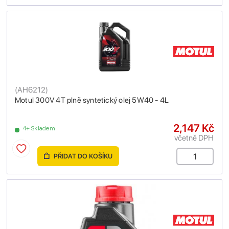
(
AH6212
)
Motul 300V 4T plně syntetický olej 5W40 - 4L
2,147 Kč
4+ Skladem
včetně DPH
PŘIDAT DO KOŠÍKU