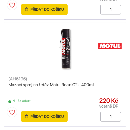
PŘIDAT DO KOŠÍKU
(
AH6196
)
Mazací sprej na řetěz Motul Road C2+ 400ml
220 Kč
4+ Skladem
včetně DPH
PŘIDAT DO KOŠÍKU