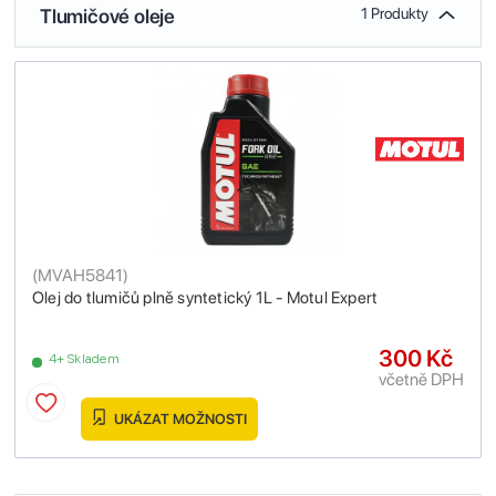
Tlumičové oleje
1 Produkty
(
MVAH5841
)
Olej do tlumičů plně syntetický 1L - Motul Expert
300 Kč
4+ Skladem
včetně DPH
UKÁZAT MOŽNOSTI