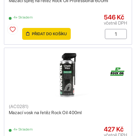
Mazací sprej na řetěz Rock Oil Professional 600ml
546 Kč
4+ Skladem
včetně DPH
PŘIDAT DO KOŠÍKU
(
AC0281
)
Mazací vosk na řetěz Rock Oil 400ml
427 Kč
4+ Skladem
včetně DPH