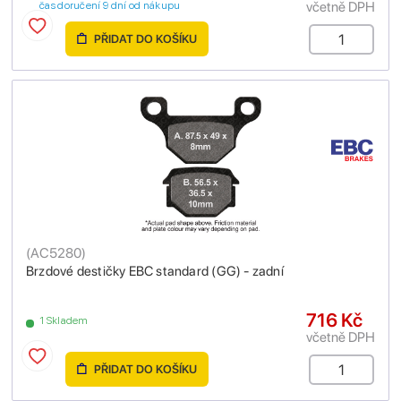
včetně DPH
čas doručení 9 dní od nákupu
PŘIDAT DO KOŠÍKU
(
AC5280
)
Brzdové destičky EBC standard (GG) - zadní
716 Kč
1 Skladem
včetně DPH
PŘIDAT DO KOŠÍKU