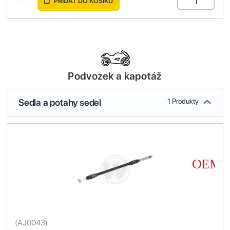
PŘIDAT DO KOŠÍKU
Podvozek a kapotáž
Sedla a potahy sedel
1 Produkty
(
AJ0043
)