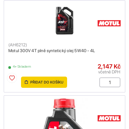
(
AH6212
)
Motul 300V 4T plně syntetický olej 5W40 - 4L
2,147 Kč
4+ Skladem
včetně DPH
PŘIDAT DO KOŠÍKU