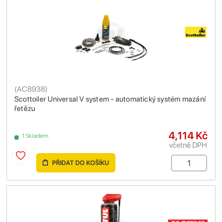
(
AC8938
)
Scottoiler Universal V system - automatický systém mazání
řetězu
4,114 Kč
1 Skladem
včetně DPH
PŘIDAT DO KOŠÍKU