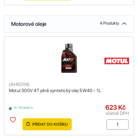
Motorové oleje
4 Produkty
(
AH6204
)
Motul 300V 4T plně syntetický olej 5W40 - 1L
623 Kč
4+ Skladem
včetně DPH
PŘIDAT DO KOŠÍKU