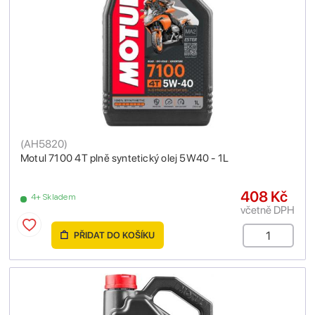
(
AH5820
)
Motul 7100 4T plně syntetický olej 5W40 - 1L
408 Kč
4+ Skladem
včetně DPH
PŘIDAT DO KOŠÍKU