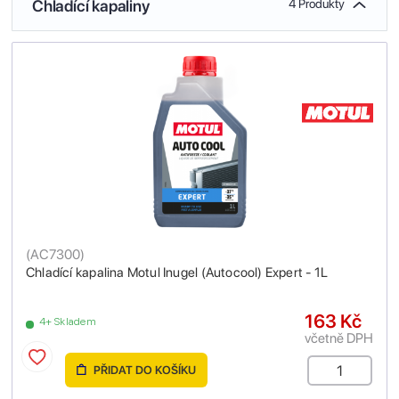
Chladící kapaliny
4 Produkty
(
AC7300
)
Chladící kapalina Motul Inugel (Autocool) Expert - 1L
163 Kč
4+ Skladem
včetně DPH
PŘIDAT DO KOŠÍKU