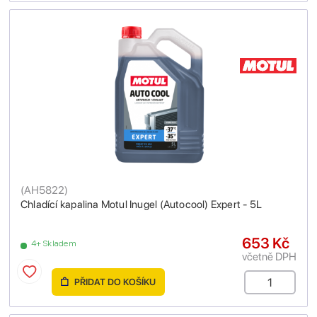
(
AH5822
)
Chladící kapalina Motul Inugel (Autocool) Expert - 5L
653 Kč
4+ Skladem
včetně DPH
PŘIDAT DO KOŠÍKU