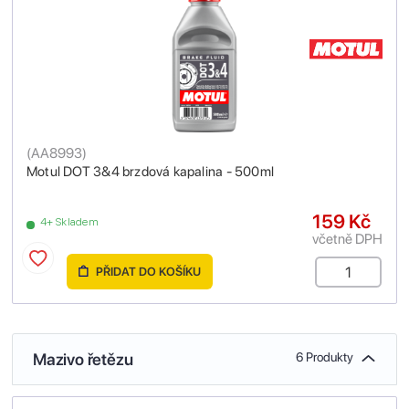
(
AA8993
)
Motul DOT 3&4 brzdová kapalina - 500ml
159 Kč
4+ Skladem
včetně DPH
PŘIDAT DO KOŠÍKU
Mazivo řetězu
6 Produkty