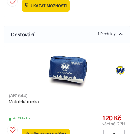
UKÁZAT MOŽNOSTI
Cestování
1 Produkty
(
AB1644
)
Motolékárnička
120 Kč
4+ Skladem
včetně DPH