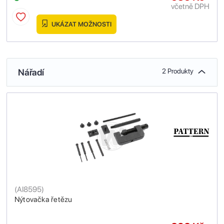
včetně DPH
UKÁZAT MOŽNOSTI
Nářadí
2 Produkty
(
AI8595
)
Nýtovačka řetězu