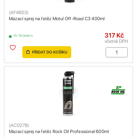
(
AF4653
)
Mazací sprej na řetěz Motul Off-Road C3 400ml
317 Kč
4+ Skladem
včetně DPH
PŘIDAT DO KOŠÍKU
(
AC0278
)
Mazací sprej na řetěz Rock Oil Professional 600ml