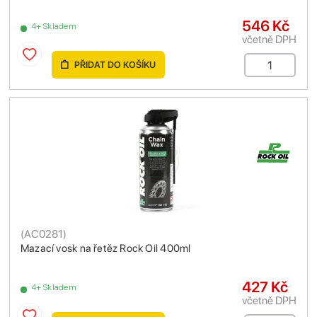
546 Kč
4+ Skladem
včetně DPH
PŘIDAT DO KOŠÍKU
(
AC0281
)
Mazací vosk na řetěz Rock Oil 400ml
427 Kč
4+ Skladem
včetně DPH