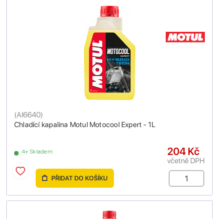
(
AI6640
)
Chladící kapalina Motul Motocool Expert - 1L
204 Kč
4+ Skladem
včetně DPH
PŘIDAT DO KOŠÍKU