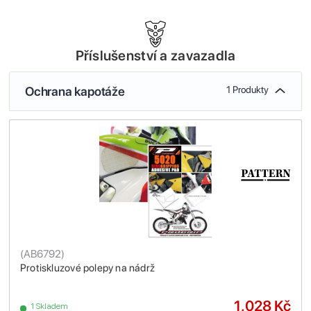
Příslušenství a zavazadla
Ochrana kapotáže
1 Produkty
(
AB6792
)
Protiskluzové polepy na nádrž
1,028 Kč
1 Skladem