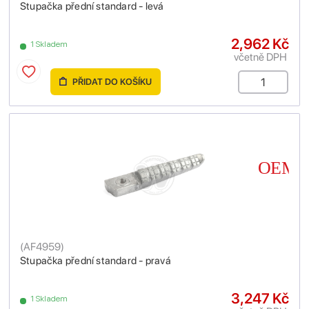
Stupačka přední standard - levá
2,962 Kč
1 Skladem
včetně DPH
PŘIDAT DO KOŠÍKU
(
AF4959
)
Stupačka přední standard - pravá
3,247 Kč
1 Skladem