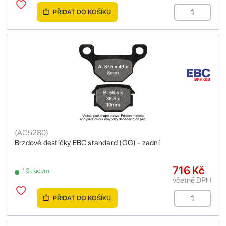
PŘIDAT DO KOŠÍKU
(
AC5280
)
Brzdové destičky EBC standard (GG) - zadní
716 Kč
1 Skladem
včetně DPH
PŘIDAT DO KOŠÍKU