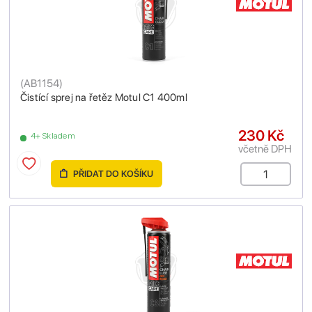
(
AB1154
)
Čistící sprej na řetěz Motul C1 400ml
230 Kč
4+ Skladem
včetně DPH
PŘIDAT DO KOŠÍKU