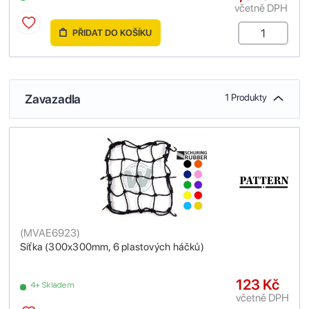
včetně DPH
PŘIDAT DO KOŠÍKU
Zavazadla
1 Produkty
(
MVAE6923
)
Síťka (300x300mm, 6 plastových háčků)
123 Kč
4+ Skladem
včetně DPH