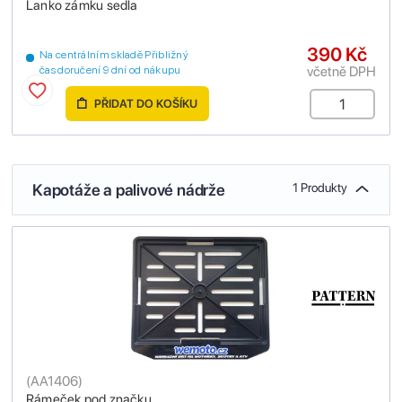
Lanko zámku sedla
390 Kč
Na centrálním skladě Přibližný
včetně DPH
čas doručení 9 dní od nákupu
PŘIDAT DO KOŠÍKU
Kapotáže a palivové nádrže
1 Produkty
(
AA1406
)
Rámeček pod značku