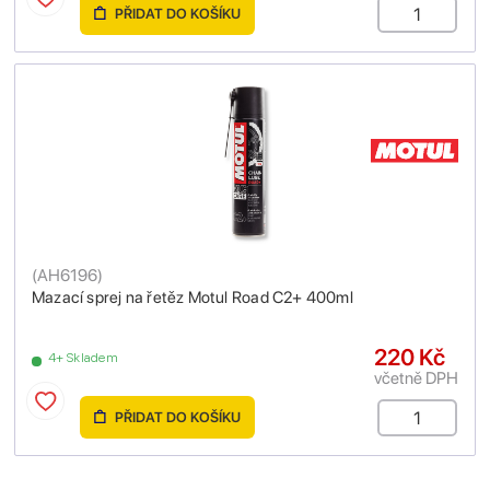
PŘIDAT DO KOŠÍKU
(
AH6196
)
Mazací sprej na řetěz Motul Road C2+ 400ml
220 Kč
4+ Skladem
včetně DPH
PŘIDAT DO KOŠÍKU