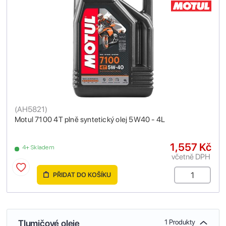
(
AH5821
)
Motul 7100 4T plně syntetický olej 5W40 - 4L
1,557 Kč
4+ Skladem
včetně DPH
PŘIDAT DO KOŠÍKU
Tlumičové oleje
1 Produkty