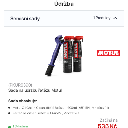
Údržba
Servisní sady
1 Produkty
(
PKUR6390
)
Sada na údržbu řetězu Motul
Sada obsahuje:
Motul C1 Chain Clean, čistič řetězu - 400ml (AB1154 , Množství 1)
Kartáč na čištění řetězu (AA4512 , Množství 1)
Začíná na
535 Kč
1 Skladem