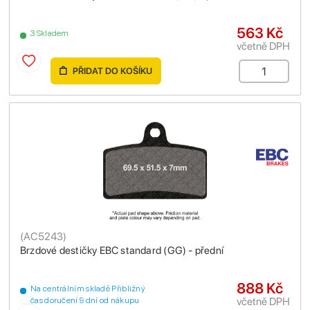
563 Kč
3 Skladem
včetně DPH
PŘIDAT DO KOŠÍKU
(
AC5243
)
Brzdové destičky EBC standard (GG) - přední
888 Kč
Na centrálním skladě Přibližný
včetně DPH
čas doručení 9 dní od nákupu