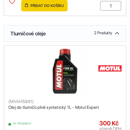
PŘIDAT DO KOŠÍKU
Tlumičové oleje
2 Produkty
(
MVAH5841
)
Olej do tlumičů plně syntetický 1L - Motul Expert
300 Kč
4+ Skladem
včetně DPH