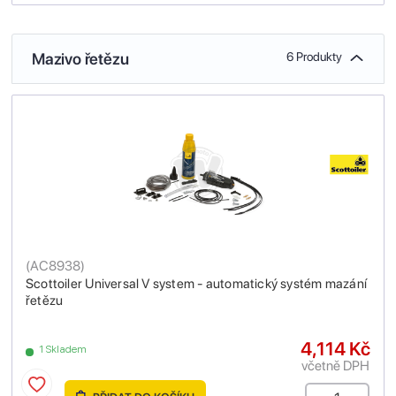
Mazivo řetězu
6 Produkty
(
AC8938
)
Scottoiler Universal V system - automatický systém mazání
řetězu
4,114 Kč
1 Skladem
včetně DPH