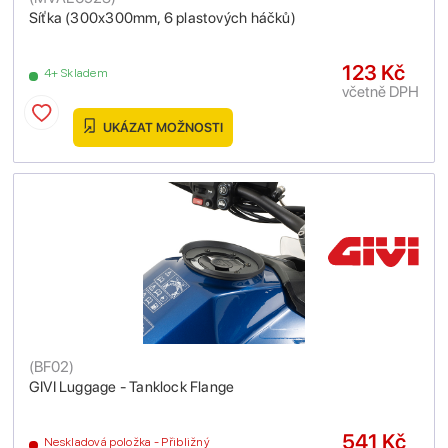
Síťka (300x300mm, 6 plastových háčků)
123 Kč
4+ Skladem
včetně DPH
UKÁZAT MOŽNOSTI
(
BF02
)
GIVI Luggage - Tanklock Flange
541 Kč
Neskladová položka - Přibližný