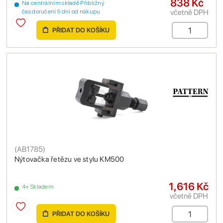
838 Kč
Na centrálním skladě Přibližný
včetně DPH
čas doručení 9 dní od nákupu
PŘIDAT DO KOŠÍKU
(
AB1785
)
Nýtovačka řetězu ve stylu KM500
1,616 Kč
4+ Skladem
včetně DPH
PŘIDAT DO KOŠÍKU