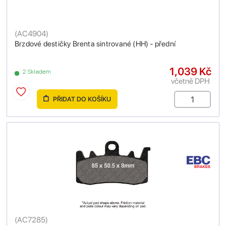
(
AC4904
)
Brzdové destičky Brenta sintrované (HH) - přední
1,039 Kč
2 Skladem
včetně DPH
PŘIDAT DO KOŠÍKU
(
AC7285
)