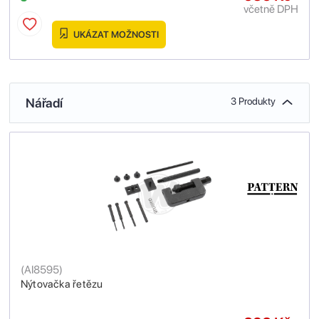
včetně DPH
UKÁZAT MOŽNOSTI
Nářadí
3 Produkty
(
AI8595
)
Nýtovačka řetězu