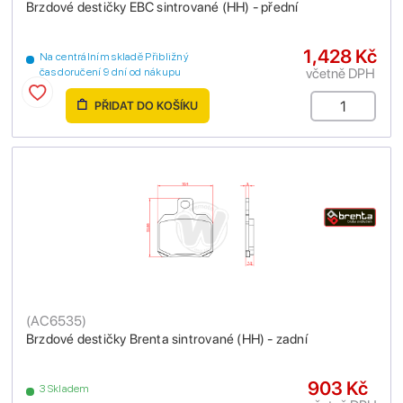
Brzdové destičky EBC sintrované (HH) - přední
1,428 Kč
Na centrálním skladě Přibližný
včetně DPH
čas doručení 9 dní od nákupu
PŘIDAT DO KOŠÍKU
(
AC6535
)
Brzdové destičky Brenta sintrované (HH) - zadní
903 Kč
3 Skladem