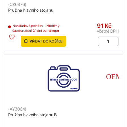
(
CK6376
)
Pružina hlavního stojanu
91 Kč
Neskladová položka - Přibližný
včetně DPH
čas doručení 21 dní od nákupu
PŘIDAT DO KOŠÍKU
(
AY3064
)
Pružina hlavního stojanu B