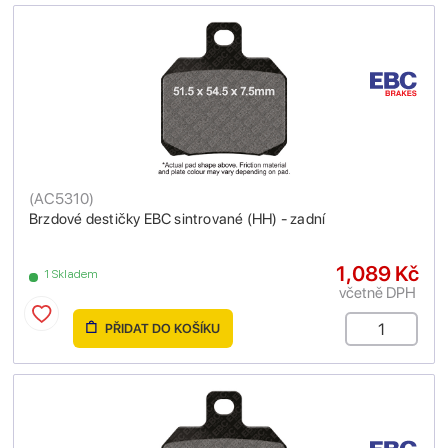
(
AC5310
)
Brzdové destičky EBC sintrované (HH) - zadní
1,089 Kč
1 Skladem
včetně DPH
PŘIDAT DO KOŠÍKU