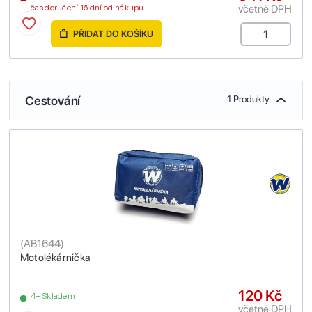
včetně DPH
čas doručení 16 dní od nákupu
PŘIDAT DO KOŠÍKU
Cestování
1 Produkty
(
AB1644
)
Motolékárnička
120 Kč
4+ Skladem
včetně DPH