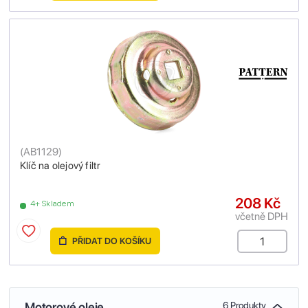
(
AB1129
)
Klíč na olejový filtr
208 Kč
4+ Skladem
včetně DPH
PŘIDAT DO KOŠÍKU
Motorové oleje
6 Produkty