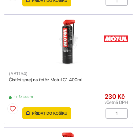
PŘIDAT DO KOŠÍKU
(
AB1154
)
Čistící sprej na řetěz Motul C1 400ml
230 Kč
4+ Skladem
včetně DPH
PŘIDAT DO KOŠÍKU