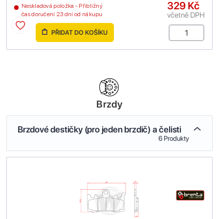
329 Kč
Neskladová položka - Přibližný
včetně DPH
čas doručení 23 dní od nákupu
PŘIDAT DO KOŠÍKU
Brzdy
Brzdové destičky (pro jeden brzdič) a čelisti
6 Produkty