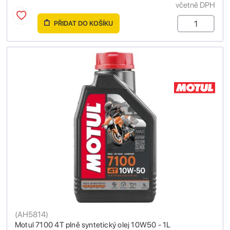
včetně DPH
PŘIDAT DO KOŠÍKU
(
AH5814
)
Motul 7100 4T plně syntetický olej 10W50 - 1L