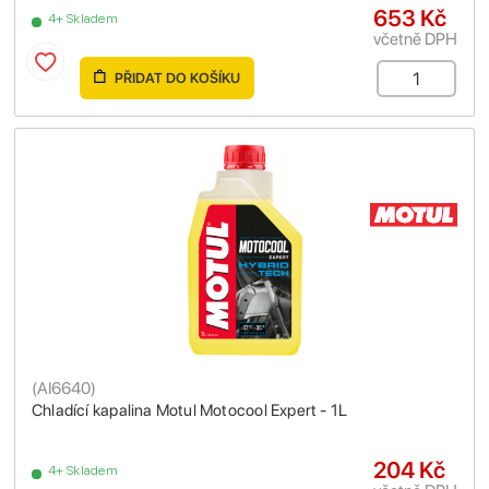
653 Kč
4+ Skladem
včetně DPH
PŘIDAT DO KOŠÍKU
(
AI6640
)
Chladící kapalina Motul Motocool Expert - 1L
204 Kč
4+ Skladem