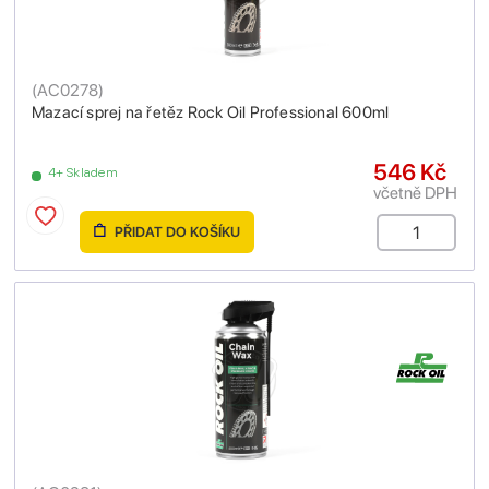
(
AC0278
)
Mazací sprej na řetěz Rock Oil Professional 600ml
546 Kč
4+ Skladem
včetně DPH
PŘIDAT DO KOŠÍKU