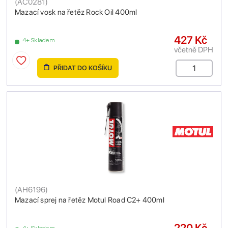
(
AC0281
)
Mazací vosk na řetěz Rock Oil 400ml
427 Kč
4+ Skladem
včetně DPH
PŘIDAT DO KOŠÍKU
(
AH6196
)
Mazací sprej na řetěz Motul Road C2+ 400ml
220 Kč
4+ Skladem