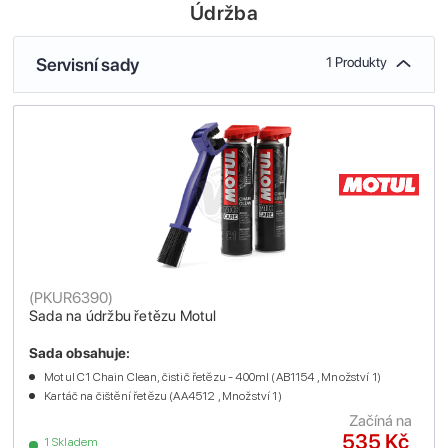
Údržba
Servisní sady
1 Produkty
(
PKUR6390
)
Sada na údržbu řetězu Motul
Sada obsahuje:
Motul C1 Chain Clean, čistič řetězu - 400ml (AB1154 , Množství 1)
Kartáč na čištění řetězu (AA4512 , Množství 1)
Začíná na
535 Kč
1 Skladem