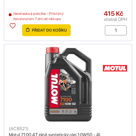
415 Kč
Neskladová položka - Přibližný
včetně DPH
čas doručení 7 dní od nákupu
PŘIDAT DO KOŠÍKU
(
AC8521
)
Motul 7100 4T plně syntetický olej 10W50 - 4L