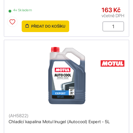
163 Kč
4+ Skladem
včetně DPH
PŘIDAT DO KOŠÍKU
(
AH5822
)
Chladící kapalina Motul Inugel (Autocool) Expert - 5L