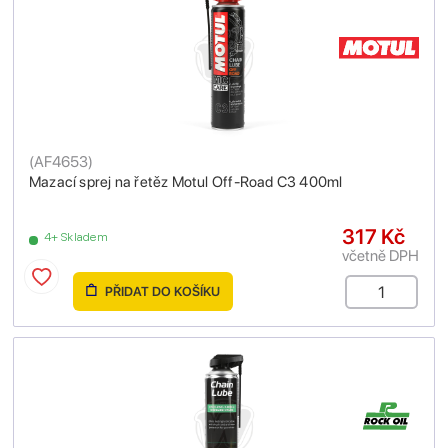
(
AF4653
)
Mazací sprej na řetěz Motul Off-Road C3 400ml
317 Kč
4+ Skladem
včetně DPH
PŘIDAT DO KOŠÍKU