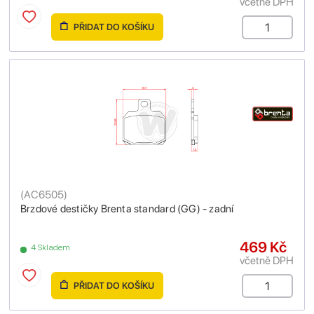
včetně DPH
PŘIDAT DO KOŠÍKU
(
AC6505
)
Brzdové destičky Brenta standard (GG) - zadní
469 Kč
4 Skladem
včetně DPH
PŘIDAT DO KOŠÍKU