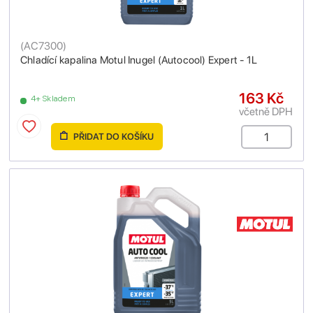
(
AC7300
)
Chladící kapalina Motul Inugel (Autocool) Expert - 1L
163 Kč
4+ Skladem
včetně DPH
PŘIDAT DO KOŠÍKU