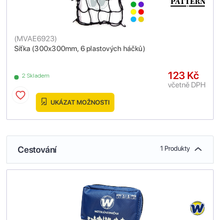
(
MVAE6923
)
Síťka (300x300mm, 6 plastových háčků)
123 Kč
2 Skladem
včetně DPH
UKÁZAT MOŽNOSTI
Cestování
1 Produkty