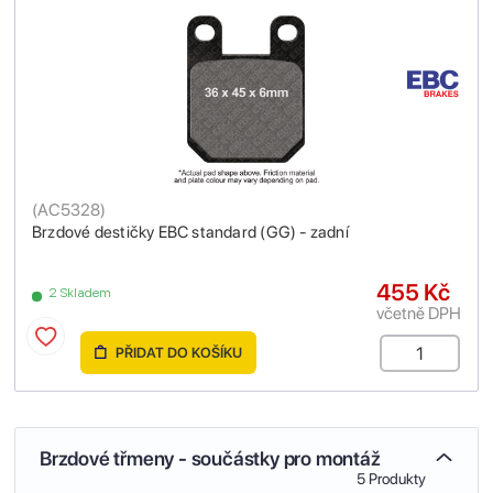
(
AC5328
)
Brzdové destičky EBC standard (GG) - zadní
455 Kč
2 Skladem
včetně DPH
PŘIDAT DO KOŠÍKU
Brzdové třmeny - součástky pro montáž
5 Produkty