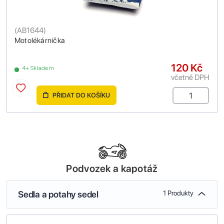
(
AB1644
)
Motolékárnička
120 Kč
4+ Skladem
včetně DPH
PŘIDAT DO KOŠÍKU
Podvozek a kapotáž
Sedla a potahy sedel
1 Produkty