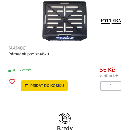
(
AA1406
)
Rámeček pod značku
55 Kč
4+ Skladem
včetně DPH
PŘIDAT DO KOŠÍKU
Brzdy