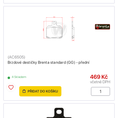
(
AC6505
)
Brzdové destičky Brenta standard (GG) - přední
469 Kč
4 Skladem
včetně DPH
PŘIDAT DO KOŠÍKU