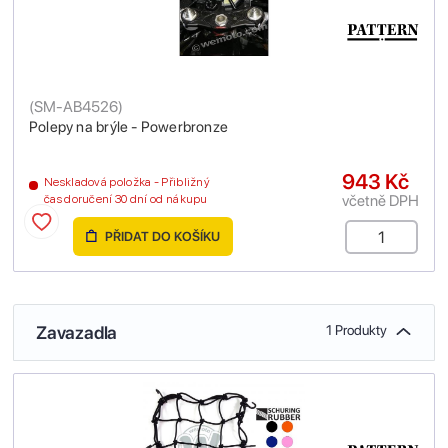
(
SM-AB4526
)
Polepy na brýle - Powerbronze
943 Kč
Neskladová položka - Přibližný
včetně DPH
čas doručení 30 dní od nákupu
PŘIDAT DO KOŠÍKU
Zavazadla
1 Produkty