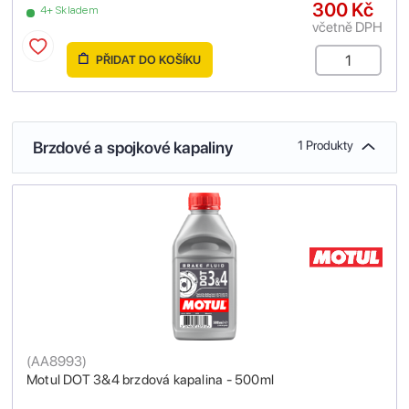
300 Kč
4+ Skladem
včetně DPH
PŘIDAT DO KOŠÍKU
Brzdové a spojkové kapaliny
1 Produkty
(
AA8993
)
Motul DOT 3&4 brzdová kapalina - 500ml