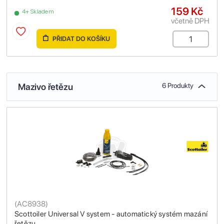
159 Kč
4+ Skladem
včetně DPH
PŘIDAT DO KOŠÍKU
Mazivo řetězu
6 Produkty
(
AC8938
)
Scottoiler Universal V system - automatický systém mazání
řetězu