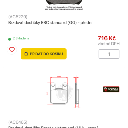
(
AC5229
)
Brzdové destičky EBC standard (GG) - přední
716 Kč
2 Skladem
včetně DPH
PŘIDAT DO KOŠÍKU
(
AC6465
)
Brzdové destičky Brenta sintrované (HH) - zadní