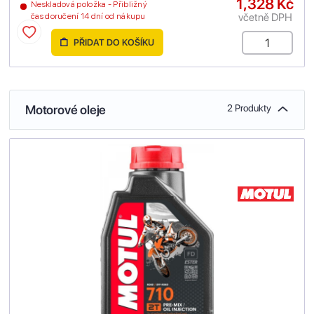
1,328 Kč
Neskladová položka - Přibližný
včetně DPH
čas doručení 14 dní od nákupu
PŘIDAT DO KOŠÍKU
Motorové oleje
2 Produkty