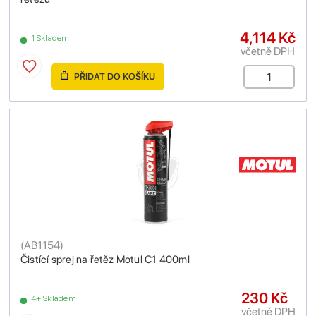
4,114 Kč
1 Skladem
včetně DPH
PŘIDAT DO KOŠÍKU
(
AB1154
)
Čistící sprej na řetěz Motul C1 400ml
230 Kč
4+ Skladem
včetně DPH