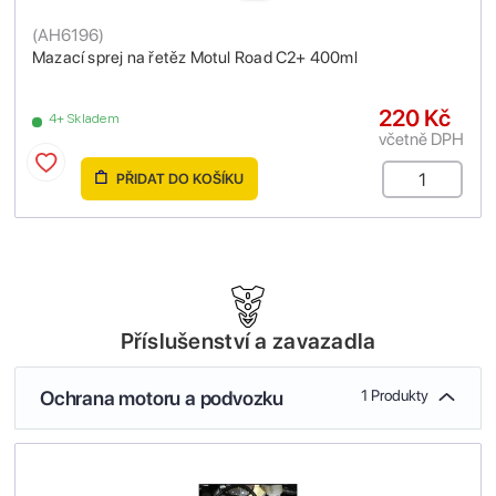
(
AH6196
)
Mazací sprej na řetěz Motul Road C2+ 400ml
220 Kč
4+ Skladem
včetně DPH
PŘIDAT DO KOŠÍKU
Příslušenství a zavazadla
Ochrana motoru a podvozku
1 Produkty