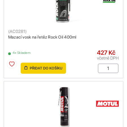
(
AC0281
)
Mazací vosk na řetěz Rock Oil 400ml
427 Kč
4+ Skladem
včetně DPH
PŘIDAT DO KOŠÍKU