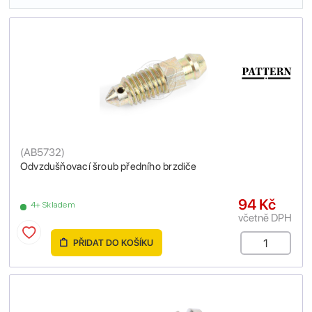
(
AB5732
)
Odvzdušňovací šroub předního brzdiče
94 Kč
4+ Skladem
včetně DPH
PŘIDAT DO KOŠÍKU