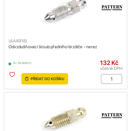
(
AA4918
)
Odvzdušňovací šroub předního brzdiče - nerez
132 Kč
4+ Skladem
včetně DPH
PŘIDAT DO KOŠÍKU