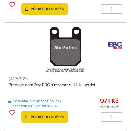
PŘIDAT DO KOŠÍKU
(
AC5339
)
Brzdové destičky EBC sintrované (HH) - zadní
971 Kč
Na centrálním skladě Přibližný
včetně DPH
čas doručení 9 dní od nákupu
PŘIDAT DO KOŠÍKU