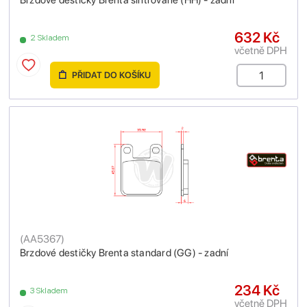
632 Kč
2 Skladem
včetně DPH
PŘIDAT DO KOŠÍKU
(
AA5367
)
Brzdové destičky Brenta standard (GG) - zadní
234 Kč
3 Skladem
včetně DPH