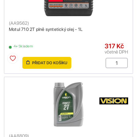
(
AA9562
)
Motul 710 2T plně syntetický olej - 1L
317 Kč
4+ Skladem
včetně DPH
PŘIDAT DO KOŠÍKU
(
AA8809
)