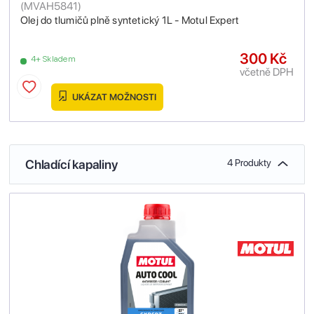
(
MVAH5841
)
Olej do tlumičů plně syntetický 1L - Motul Expert
300 Kč
4+ Skladem
včetně DPH
UKÁZAT MOŽNOSTI
Chladící kapaliny
4 Produkty