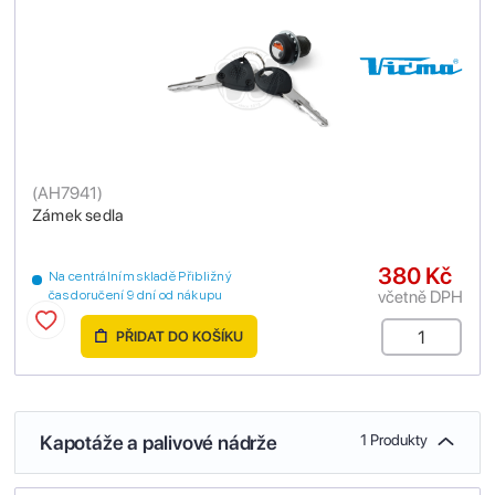
(
AH7941
)
Zámek sedla
380 Kč
Na centrálním skladě Přibližný
včetně DPH
čas doručení 9 dní od nákupu
PŘIDAT DO KOŠÍKU
Kapotáže a palivové nádrže
1 Produkty