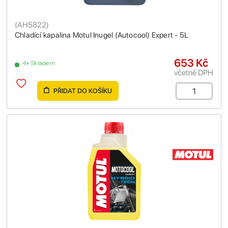
(
AH5822
)
Chladící kapalina Motul Inugel (Autocool) Expert - 5L
653 Kč
4+ Skladem
včetně DPH
PŘIDAT DO KOŠÍKU