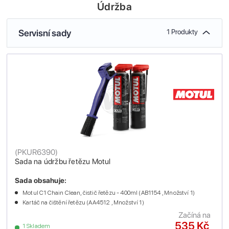
Údržba
Servisní sady
1 Produkty
(
PKUR6390
)
Sada na údržbu řetězu Motul
Sada obsahuje:
Motul C1 Chain Clean, čistič řetězu - 400ml (AB1154 , Množství 1)
Kartáč na čištění řetězu (AA4512 , Množství 1)
Začíná na
535 Kč
1 Skladem