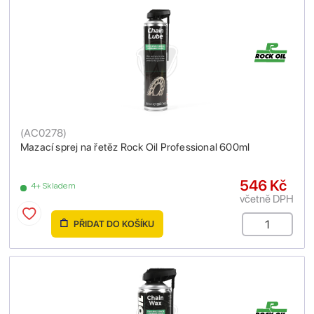
(
AC0278
)
Mazací sprej na řetěz Rock Oil Professional 600ml
546 Kč
4+ Skladem
včetně DPH
PŘIDAT DO KOŠÍKU