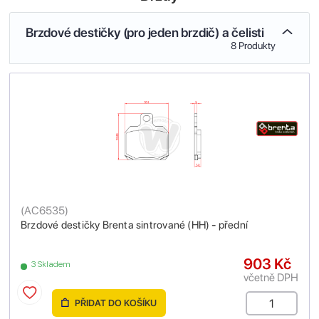
Brzdové destičky (pro jeden brzdič) a čelisti
8 Produkty
(
AC6535
)
Brzdové destičky Brenta sintrované (HH) - přední
903 Kč
3 Skladem
včetně DPH
PŘIDAT DO KOŠÍKU