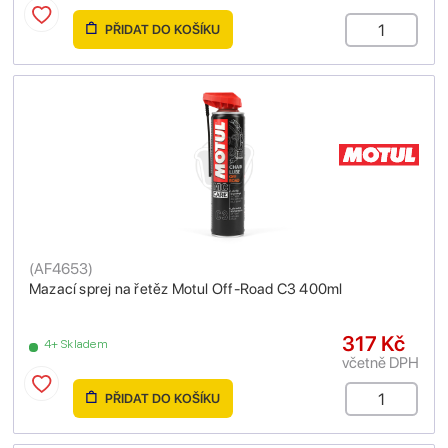
PŘIDAT DO KOŠÍKU
(
AF4653
)
Mazací sprej na řetěz Motul Off-Road C3 400ml
317 Kč
4+ Skladem
včetně DPH
PŘIDAT DO KOŠÍKU