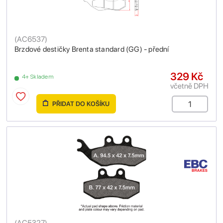
(
AC6537
)
Brzdové destičky Brenta standard (GG) - přední
329 Kč
4+ Skladem
včetně DPH
PŘIDAT DO KOŠÍKU
(
AC5327
)