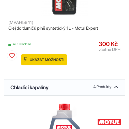
(
MVAH5841
)
Olej do tlumičů plně syntetický 1L - Motul Expert
300 Kč
4+ Skladem
včetně DPH
UKÁZAT MOŽNOSTI
Chladící kapaliny
4 Produkty