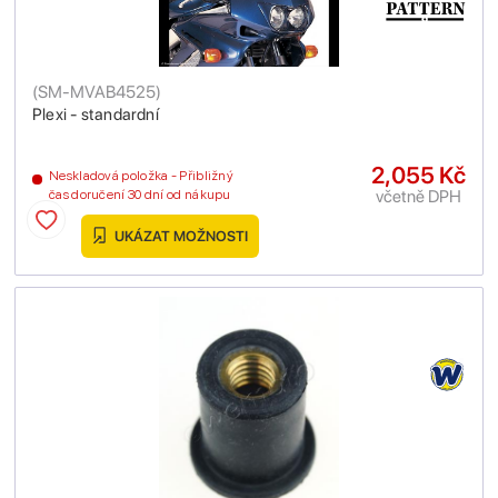
(
SM-MVAB4525
)
Plexi - standardní
2,055 Kč
Neskladová položka - Přibližný
včetně DPH
čas doručení 30 dní od nákupu
UKÁZAT MOŽNOSTI