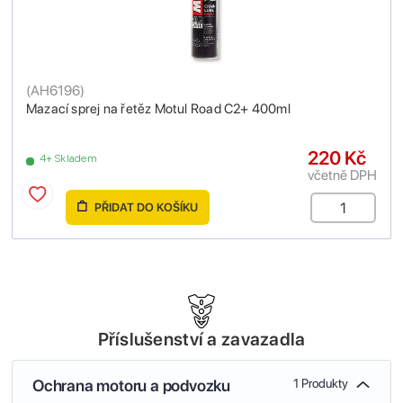
(
AH6196
)
Mazací sprej na řetěz Motul Road C2+ 400ml
220 Kč
4+ Skladem
včetně DPH
PŘIDAT DO KOŠÍKU
Příslušenství a zavazadla
Ochrana motoru a podvozku
1 Produkty