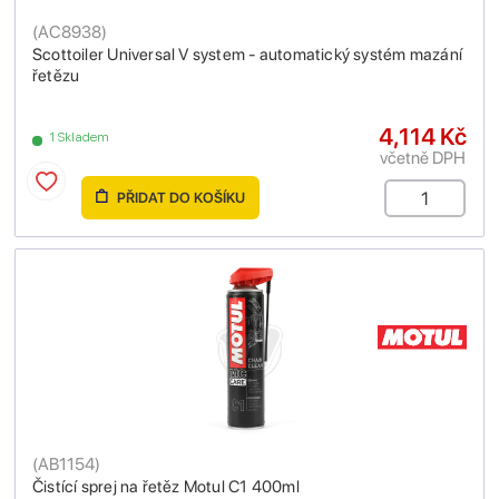
(
AC8938
)
Scottoiler Universal V system - automatický systém mazání
řetězu
4,114 Kč
1 Skladem
včetně DPH
PŘIDAT DO KOŠÍKU
(
AB1154
)
Čistící sprej na řetěz Motul C1 400ml