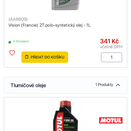
(
AA8809
)
Vision (Francie) 2T polo-syntetický olej - 1L
341 Kč
4 Skladem
včetně DPH
PŘIDAT DO KOŠÍKU
Tlumičové oleje
1 Produkty