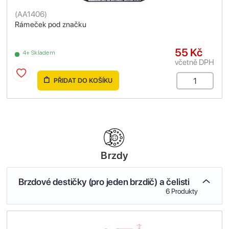
(
AA1406
)
Rámeček pod značku
55 Kč
4+ Skladem
včetně DPH
PŘIDAT DO KOŠÍKU
Brzdy
Brzdové destičky (pro jeden brzdič) a čelisti
6 Produkty