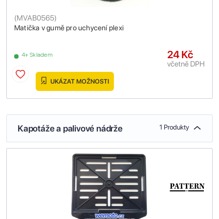
(
MVAB0565
)
Matička v gumě pro uchycení plexi
24 Kč
4+ Skladem
včetně DPH
UKÁZAT MOŽNOSTI
Kapotáže a palivové nádrže
1 Produkty