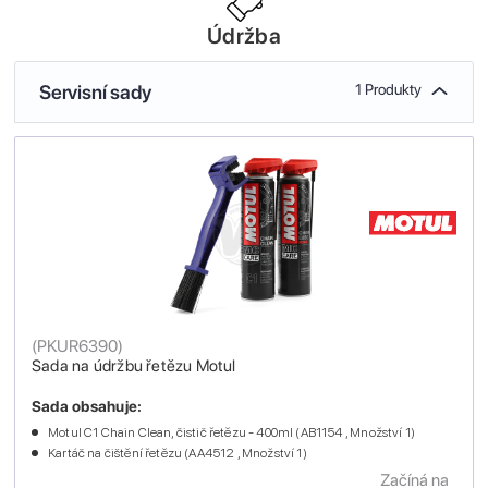
Údržba
Servisní sady
1 Produkty
(
PKUR6390
)
Sada na údržbu řetězu Motul
Sada obsahuje:
Motul C1 Chain Clean, čistič řetězu - 400ml (AB1154 , Množství 1)
Kartáč na čištění řetězu (AA4512 , Množství 1)
Začíná na