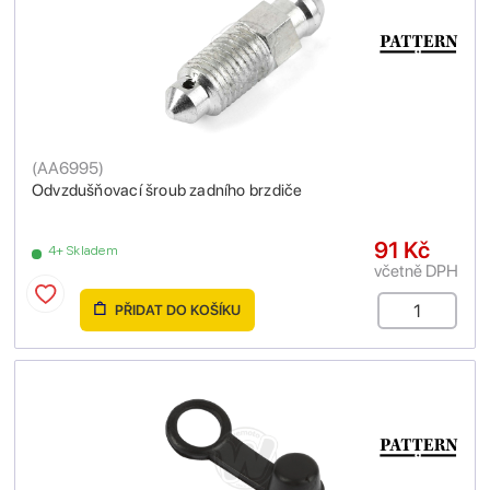
(
AA6995
)
Odvzdušňovací šroub zadního brzdiče
91 Kč
4+ Skladem
včetně DPH
PŘIDAT DO KOŠÍKU