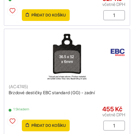
včetně DPH
PŘIDAT DO KOŠÍKU
(
AC4745
)
Brzdové destičky EBC standard (GG) - zadní
455 Kč
1 Skladem
včetně DPH
PŘIDAT DO KOŠÍKU