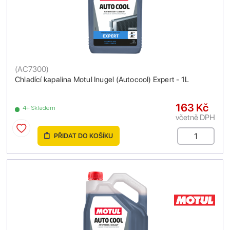
(
AC7300
)
Chladící kapalina Motul Inugel (Autocool) Expert - 1L
163 Kč
4+ Skladem
včetně DPH
PŘIDAT DO KOŠÍKU