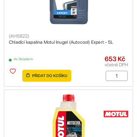
(
AH5822
)
Chladící kapalina Motul Inugel (Autocool) Expert - 5L
653 Kč
4+ Skladem
včetně DPH
PŘIDAT DO KOŠÍKU