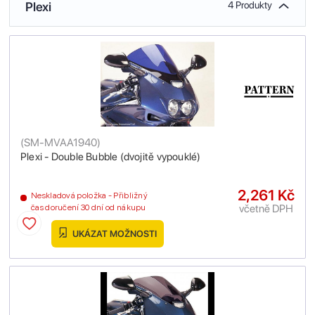
Plexi
4 Produkty
(
SM-MVAA1940
)
Plexi - Double Bubble (dvojitě vypouklé)
2,261 Kč
Neskladová položka - Přibližný
včetně DPH
čas doručení 30 dní od nákupu
UKÁZAT MOŽNOSTI