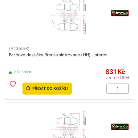
(
AC6458
)
Brzdové destičky Brenta sintrované (HH) - přední
831 Kč
2 Skladem
včetně DPH
PŘIDAT DO KOŠÍKU