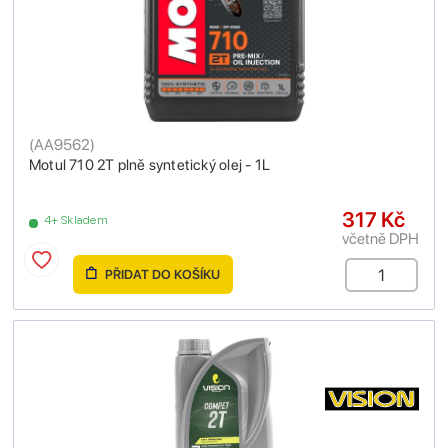
(
AA9562
)
Motul 710 2T plně syntetický olej - 1L
317 Kč
4+ Skladem
včetně DPH
PŘIDAT DO KOŠÍKU