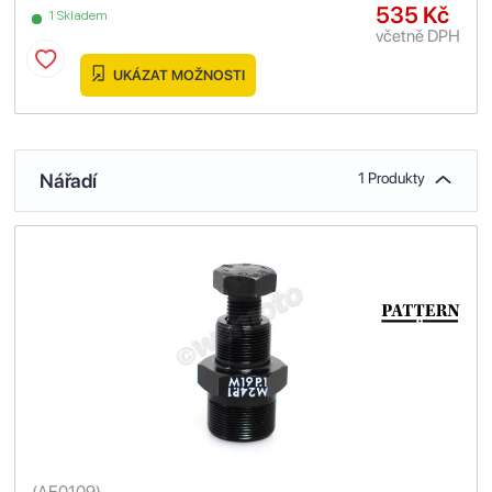
535 Kč
1 Skladem
včetně DPH
UKÁZAT MOŽNOSTI
Nářadí
1 Produkty
(
AE0109
)