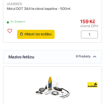
(
AA8993
)
Motul DOT 3&4 brzdová kapalina - 500ml
159 Kč
4+ Skladem
včetně DPH
PŘIDAT DO KOŠÍKU
Mazivo řetězu
6 Produkty