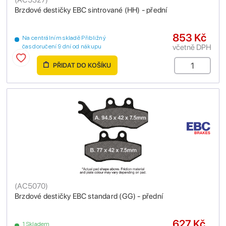
Brzdové destičky EBC sintrované (HH) - přední
853 Kč
Na centrálním skladě Přibližný
včetně DPH
čas doručení 9 dní od nákupu
PŘIDAT DO KOŠÍKU
(
AC5070
)
Brzdové destičky EBC standard (GG) - přední
627 Kč
1 Skladem