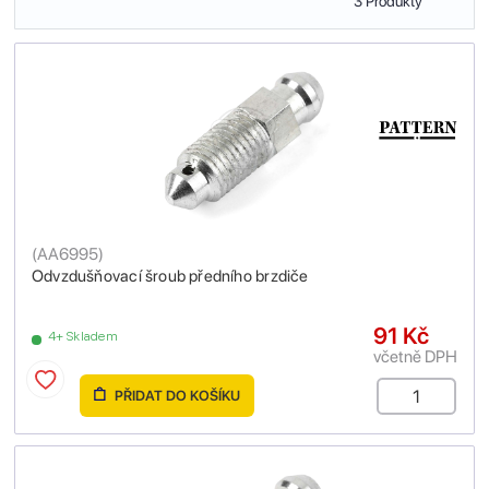
3 Produkty
(
AA6995
)
Odvzdušňovací šroub předního brzdiče
91 Kč
4+ Skladem
včetně DPH
PŘIDAT DO KOŠÍKU