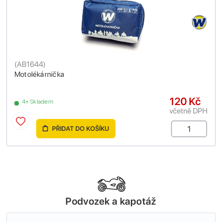
(
AB1644
)
Motolékárnička
120 Kč
4+ Skladem
včetně DPH
PŘIDAT DO KOŠÍKU
Podvozek a kapotáž