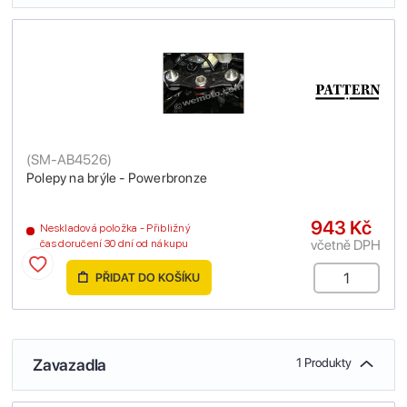
(
SM-AB4526
)
Polepy na brýle - Powerbronze
943 Kč
Neskladová položka - Přibližný
včetně DPH
čas doručení 30 dní od nákupu
PŘIDAT DO KOŠÍKU
Zavazadla
1 Produkty