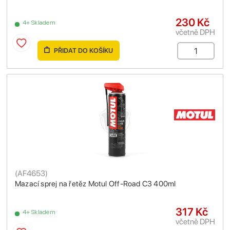
230 Kč
4+ Skladem
včetně DPH
PŘIDAT DO KOŠÍKU
(
AF4653
)
Mazací sprej na řetěz Motul Off-Road C3 400ml
317 Kč
4+ Skladem
včetně DPH