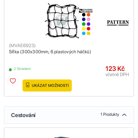
(
MVAE6923
)
Síťka (300x300mm, 6 plastových háčků)
123 Kč
2 Skladem
včetně DPH
UKÁZAT MOŽNOSTI
Cestování
1 Produkty