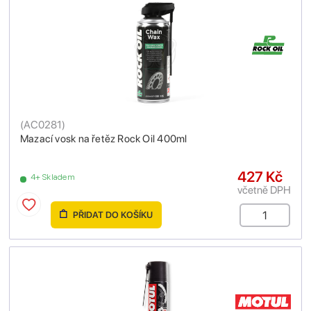
(
AC0281
)
Mazací vosk na řetěz Rock Oil 400ml
427 Kč
4+ Skladem
včetně DPH
PŘIDAT DO KOŠÍKU