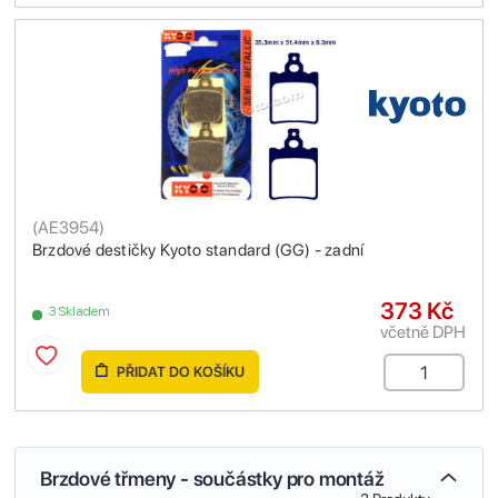
(
AE3954
)
Brzdové destičky Kyoto standard (GG) - zadní
373 Kč
3 Skladem
včetně DPH
PŘIDAT DO KOŠÍKU
Brzdové třmeny - součástky pro montáž