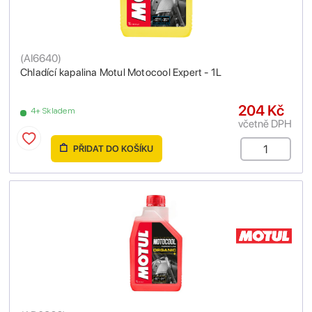
(
AI6640
)
Chladící kapalina Motul Motocool Expert - 1L
204 Kč
4+ Skladem
včetně DPH
PŘIDAT DO KOŠÍKU