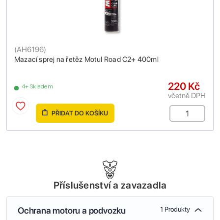
(
AH6196
)
Mazací sprej na řetěz Motul Road C2+ 400ml
220 Kč
4+ Skladem
včetně DPH
PŘIDAT DO KOŠÍKU
Příslušenství a zavazadla
Ochrana motoru a podvozku
1 Produkty