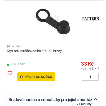
(
AB7314
)
Kryt odvzdušňovacího šroubu brzdy
33 Kč
4+ Skladem
včetně DPH
PŘIDAT DO KOŠÍKU
Brzdové hadice a součástky pro jejich montáž
7 Produkty