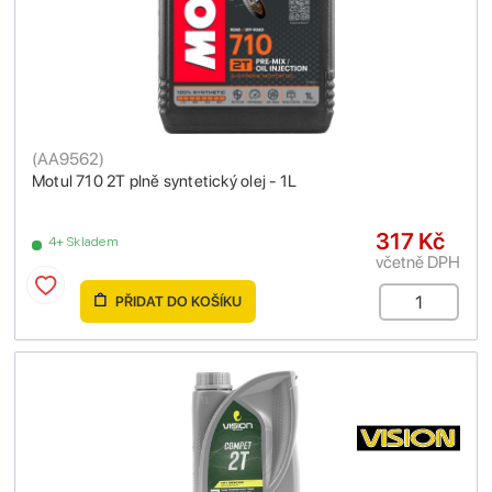
(
AA9562
)
Motul 710 2T plně syntetický olej - 1L
317 Kč
4+ Skladem
včetně DPH
PŘIDAT DO KOŠÍKU