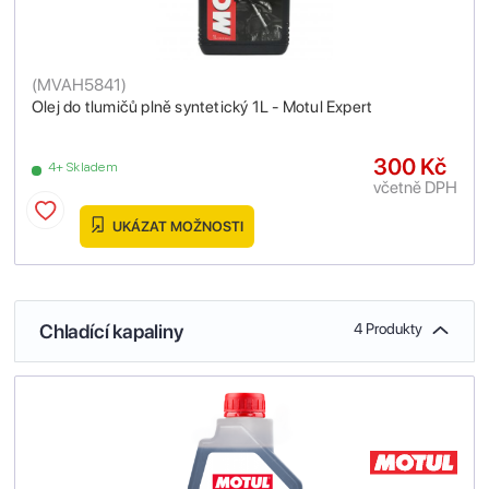
(
MVAH5841
)
Olej do tlumičů plně syntetický 1L - Motul Expert
300 Kč
4+ Skladem
včetně DPH
UKÁZAT MOŽNOSTI
Chladící kapaliny
4 Produkty