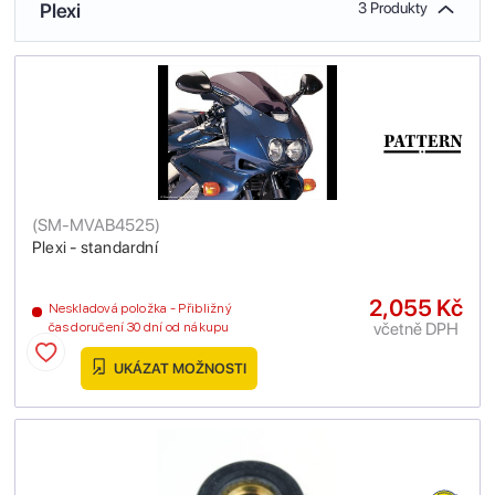
Plexi
3 Produkty
(
SM-MVAB4525
)
Plexi - standardní
2,055 Kč
Neskladová položka - Přibližný
včetně DPH
čas doručení 30 dní od nákupu
UKÁZAT MOŽNOSTI