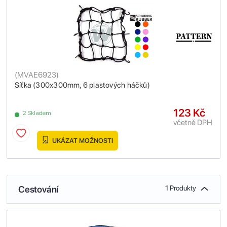
(
MVAE6923
)
Síťka (300x300mm, 6 plastových háčků)
123 Kč
2 Skladem
včetně DPH
UKÁZAT MOŽNOSTI
Cestování
1 Produkty