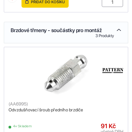
PŘIDAT DO KOŠÍKU
Brzdové třmeny - součástky pro montáž
3 Produkty
(
AA6995
)
Odvzdušňovací šroub předního brzdiče
91 Kč
4+ Skladem
včetně DPH