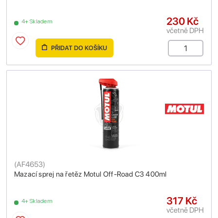
230 Kč
4+ Skladem
včetně DPH
PŘIDAT DO KOŠÍKU
(
AF4653
)
Mazací sprej na řetěz Motul Off-Road C3 400ml
317 Kč
4+ Skladem
včetně DPH