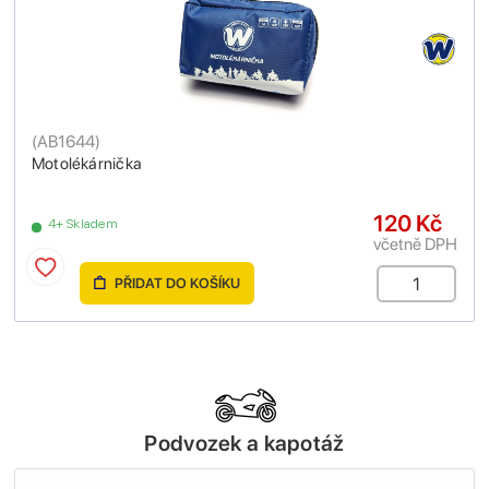
(
AB1644
)
Motolékárnička
120 Kč
4+ Skladem
včetně DPH
PŘIDAT DO KOŠÍKU
Podvozek a kapotáž