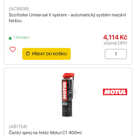
(
AC8938
)
Scottoiler Universal V system - automatický systém mazání
řetězu
4,114 Kč
1 Skladem
včetně DPH
PŘIDAT DO KOŠÍKU
(
AB1154
)
Čistící sprej na řetěz Motul C1 400ml