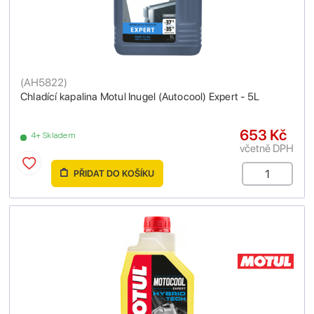
(
AH5822
)
Chladící kapalina Motul Inugel (Autocool) Expert - 5L
653 Kč
4+ Skladem
včetně DPH
PŘIDAT DO KOŠÍKU