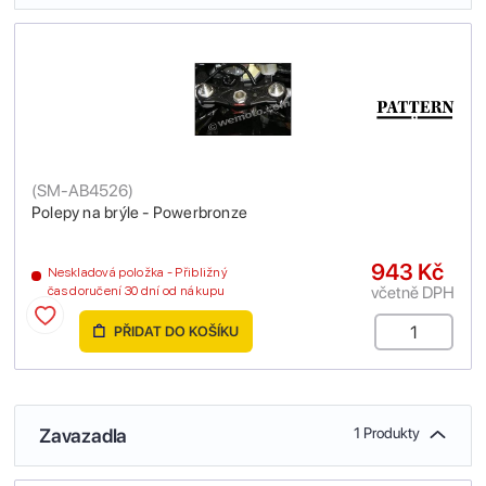
(
SM-AB4526
)
Polepy na brýle - Powerbronze
943 Kč
Neskladová položka - Přibližný
včetně DPH
čas doručení 30 dní od nákupu
PŘIDAT DO KOŠÍKU
Zavazadla
1 Produkty