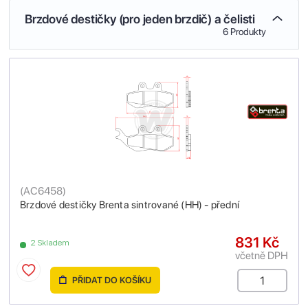
Brzdové destičky (pro jeden brzdič) a čelisti
6 Produkty
(
AC6458
)
Brzdové destičky Brenta sintrované (HH) - přední
831 Kč
2 Skladem
včetně DPH
PŘIDAT DO KOŠÍKU