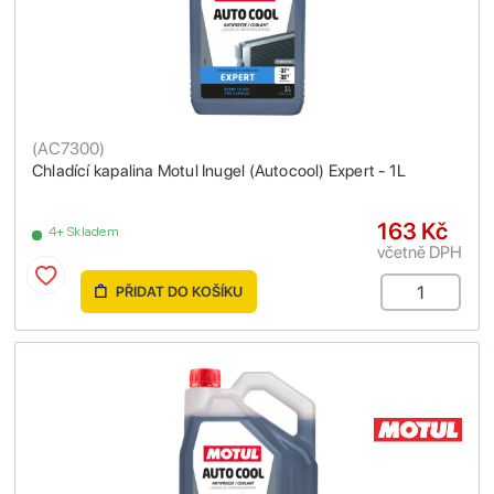
(
AC7300
)
Chladící kapalina Motul Inugel (Autocool) Expert - 1L
163 Kč
4+ Skladem
včetně DPH
PŘIDAT DO KOŠÍKU