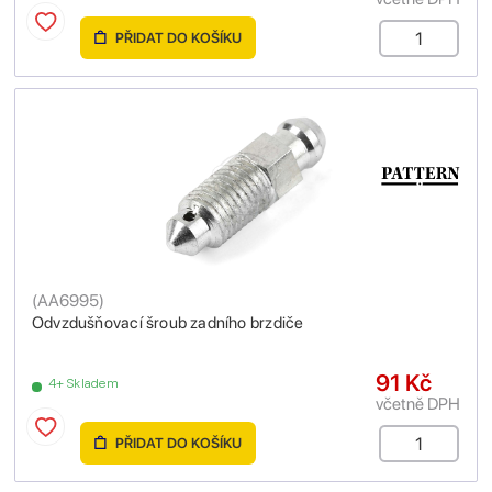
PŘIDAT DO KOŠÍKU
(
AA6995
)
Odvzdušňovací šroub zadního brzdiče
91 Kč
4+ Skladem
včetně DPH
PŘIDAT DO KOŠÍKU