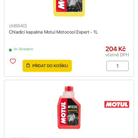
(
AI6640
)
Chladící kapalina Motul Motocool Expert - 1L
204 Kč
4+ Skladem
včetně DPH
PŘIDAT DO KOŠÍKU