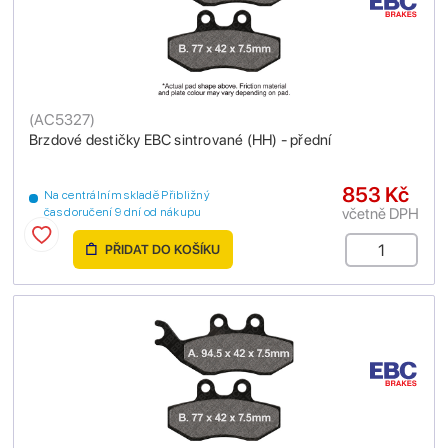
(
AC5327
)
Brzdové destičky EBC sintrované (HH) - přední
853 Kč
Na centrálním skladě Přibližný
včetně DPH
čas doručení 9 dní od nákupu
PŘIDAT DO KOŠÍKU