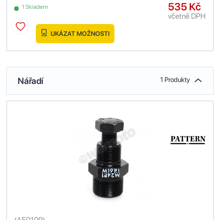
535 Kč
1 Skladem
včetně DPH
UKÁZAT MOŽNOSTI
Nářadí
1 Produkty
(
AE0109
)