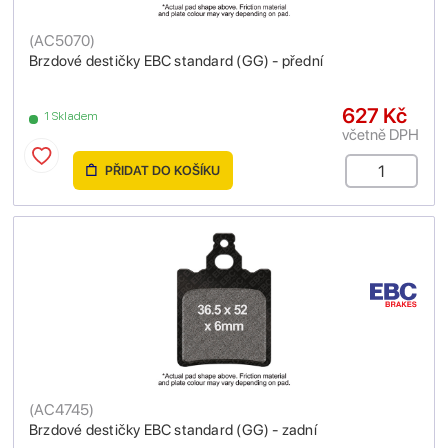
(
AC5070
)
Brzdové destičky EBC standard (GG) - přední
627 Kč
1 Skladem
včetně DPH
PŘIDAT DO KOŠÍKU
(
AC4745
)
Brzdové destičky EBC standard (GG) - zadní