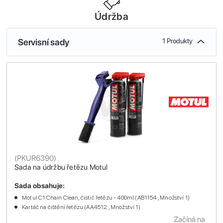
Údržba
Servisní sady
1 Produkty
(
PKUR6390
)
Sada na údržbu řetězu Motul
Sada obsahuje:
Motul C1 Chain Clean, čistič řetězu - 400ml (AB1154 , Množství 1)
Kartáč na čištění řetězu (AA4512 , Množství 1)
Začíná na