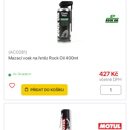
(
AC0281
)
Mazací vosk na řetěz Rock Oil 400ml
427 Kč
4+ Skladem
včetně DPH
PŘIDAT DO KOŠÍKU