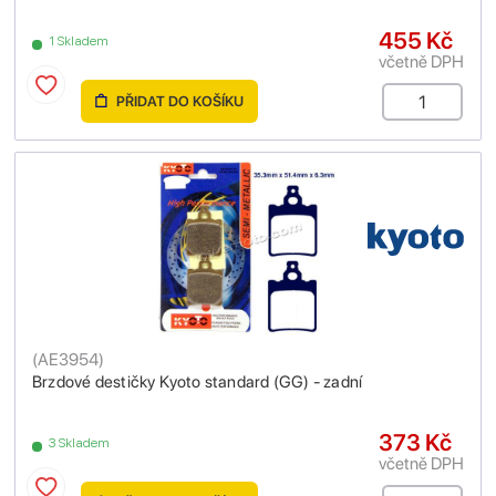
455 Kč
1 Skladem
včetně DPH
PŘIDAT DO KOŠÍKU
(
AE3954
)
Brzdové destičky Kyoto standard (GG) - zadní
373 Kč
3 Skladem
včetně DPH