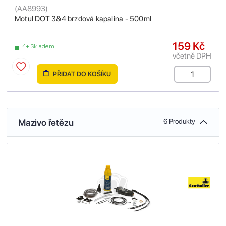
(
AA8993
)
Motul DOT 3&4 brzdová kapalina - 500ml
159 Kč
4+ Skladem
včetně DPH
PŘIDAT DO KOŠÍKU
Mazivo řetězu
6 Produkty