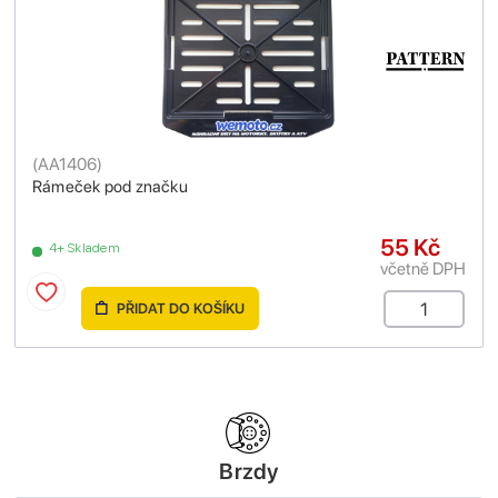
(
AA1406
)
Rámeček pod značku
55 Kč
4+ Skladem
včetně DPH
PŘIDAT DO KOŠÍKU
Brzdy