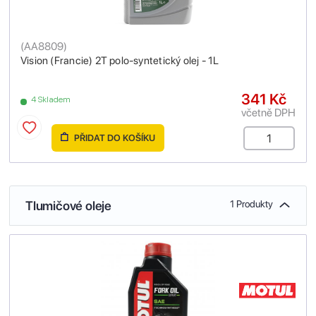
(
AA8809
)
Vision (Francie) 2T polo-syntetický olej - 1L
341 Kč
4 Skladem
včetně DPH
PŘIDAT DO KOŠÍKU
Tlumičové oleje
1 Produkty