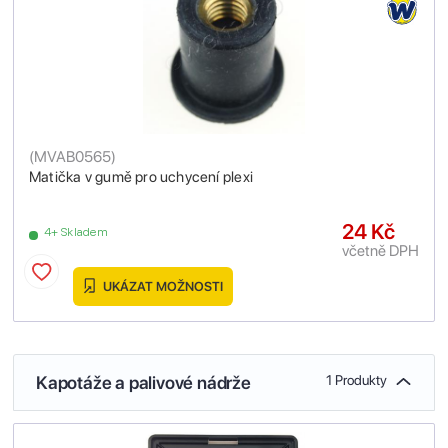
(
MVAB0565
)
Matička v gumě pro uchycení plexi
24 Kč
4+ Skladem
včetně DPH
UKÁZAT MOŽNOSTI
Kapotáže a palivové nádrže
1 Produkty