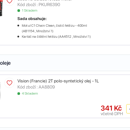
Kód zboží :
PKUR6390
1 Skladem
Sada obsahuje:
Motul C1 Chain Clean, čistič řetězu - 400ml
(AB1154 , Množství 1)
Kartáč na čištění řetězu (AA4512 , Množství 1)
oleje
Vision (Francie) 2T polo-syntetický olej - 1L
Kód zboží :
AA8809
4 Skladem
341 Kč
včetně DPH