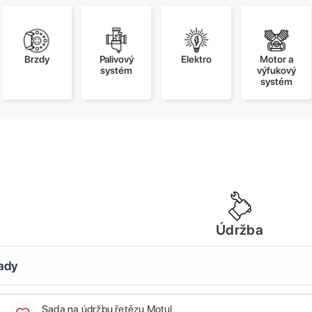
Brzdy
Palivový
Elektro
Motor a
systém
výfukový
systém
Údržba
sady
Sada na údržbu řetězu Motul