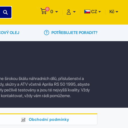
0
0
CZ
Kč
POTŘEBUJETE PORADIT?
ČOVÝ OLEJ
 širokou škálu náhradních dílů, příslušenství a
ly, skútry a ATV včetně Aprilia RS 50 1995, abyste
y pečlivě testovány a jsou té nejvyšší kvality. Vždy
e kontaktovat, vždy vám rádi pomůžeme.
Obchodní podmínky