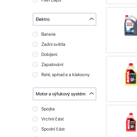
Fuel Caps
Elektro
Baterie
Zadní světla
Dobíjení
Zapalování
Relé, spínače a klaksony
Motor a výfukový systém
Spojka
Vrchní část
Spodní část