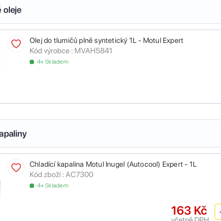
 oleje
Olej do tlumičů plně syntetický 1L - Motul Expert
Kód výrobce :
MVAH5841
4+ Skladem
apaliny
Chladící kapalina Motul Inugel (Autocool) Expert - 1L
Kód zboží :
AC7300
4+ Skladem
163 Kč
včetně DPH