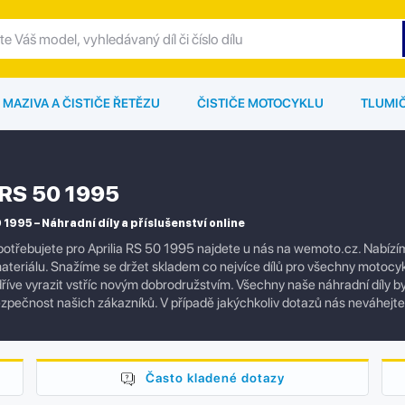
MAZIVA A ČISTIČE ŘETĚZU
ČISTIČE MOTOCYKLU
TLUMI
a RS 50 1995
 1995 – Náhradní díly a příslušenství online
otřebujete pro Aprilia RS 50 1995 najdete u nás na wemoto.cz. Nabízíme
ateriálu. Snažíme se držet skladem co nejvíce dílů pro všechny motocyk
říve vyrazit vstříc novým dobrodružstvím. Všechny naše náhradní díly byl
pečnost našich zákazníků. V případě jakýchkoliv dotazů nás neváhejt
Často kladené dotazy