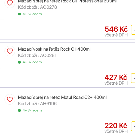
Mazací sprej na řetěz Rock Oil Professional 600ml
Kód zboží :
AC0278
4+ Skladem
546 Kč
včetně DPH
Mazací vosk na řetěz Rock Oil 400ml
Kód zboží :
AC0281
4+ Skladem
427 Kč
včetně DPH
Mazací sprej na řetěz Motul Road C2+ 400ml
Kód zboží :
AH6196
4+ Skladem
220 Kč
včetně DPH