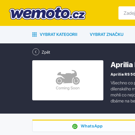
VYBRAT KATEGORII
VYBRAT ZNAČKU
Zpět
Aprili
Aprilia RS 50
Všechno co p
dílenského m
mohli co nejd
dbáme na bez
WhatsApp