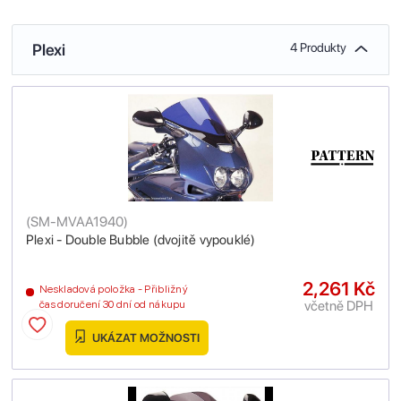
Plexi
4 Produkty
(
SM-MVAA1940
)
Plexi - Double Bubble (dvojitě vypouklé)
2,261 Kč
Neskladová položka - Přibližný
včetně DPH
čas doručení 30 dní od nákupu
UKÁZAT MOŽNOSTI