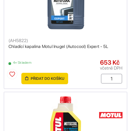
(
AH5822
)
Chladící kapalina Motul Inugel (Autocool) Expert - 5L
653 Kč
4+ Skladem
včetně DPH
PŘIDAT DO KOŠÍKU