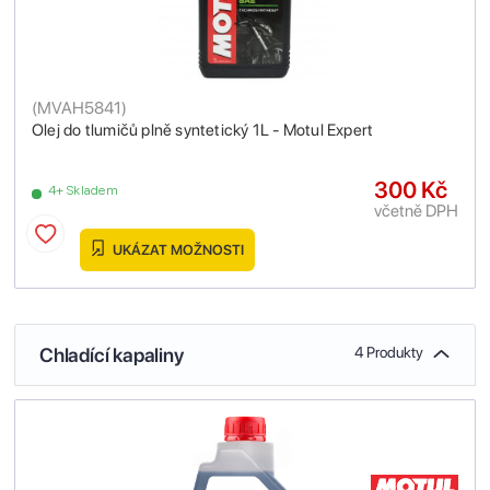
(
MVAH5841
)
Olej do tlumičů plně syntetický 1L - Motul Expert
300 Kč
4+ Skladem
včetně DPH
UKÁZAT MOŽNOSTI
Chladící kapaliny
4 Produkty