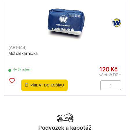
(
AB1644
)
Motolékárnička
120 Kč
4+ Skladem
včetně DPH
PŘIDAT DO KOŠÍKU
Podvozek a kapotáž