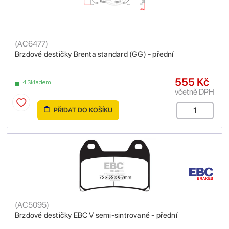
(
AC6477
)
Brzdové destičky Brenta standard (GG) - přední
555 Kč
4 Skladem
včetně DPH
PŘIDAT DO KOŠÍKU
(
AC5095
)
Brzdové destičky EBC V semi-sintrované - přední