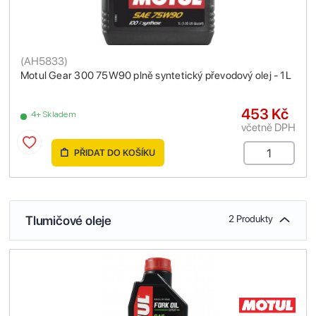
(
AH5833
)
Motul Gear 300 75W90 plně syntetický převodový olej - 1L
453 Kč
4+ Skladem
včetně DPH
PŘIDAT DO KOŠÍKU
Tlumičové oleje
2 Produkty