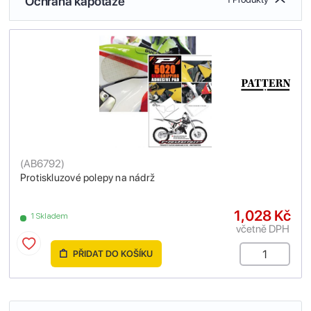
Ochrana kapotáže
(
AB6792
)
Protiskluzové polepy na nádrž
1,028 Kč
1 Skladem
včetně DPH
PŘIDAT DO KOŠÍKU