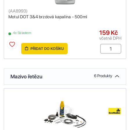
(
AA8993
)
Motul DOT 3&4 brzdová kapalina - 500ml
159 Kč
4+ Skladem
včetně DPH
PŘIDAT DO KOŠÍKU
Mazivo řetězu
6 Produkty