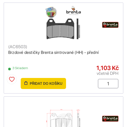
(
AC6503
)
Brzdové destičky Brenta sintrované (HH) - přední
1,103 Kč
3 Skladem
včetně DPH
PŘIDAT DO KOŠÍKU