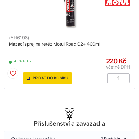
(
AH6196
)
Mazací sprej na řetěz Motul Road C2+ 400ml
220 Kč
4+ Skladem
včetně DPH
PŘIDAT DO KOŠÍKU
Příslušenství a zavazadla
1 Produkty