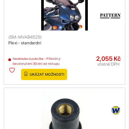
(
SM-MVAB4525
)
Plexi - standardní
2,055 Kč
Neskladová položka - Přibližný
včetně DPH
čas doručení 30 dní od nákupu
UKÁZAT MOŽNOSTI