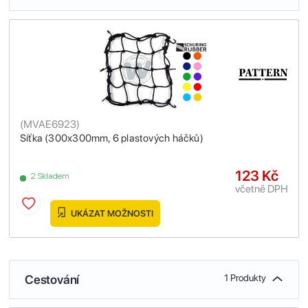
(
MVAE6923
)
Síťka (300x300mm, 6 plastových háčků)
123 Kč
2 Skladem
včetně DPH
UKÁZAT MOŽNOSTI
Cestování
1 Produkty