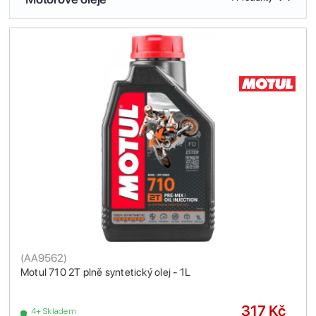
(
AA9562
)
Motul 710 2T plně syntetický olej - 1L
317 Kč
4+ Skladem