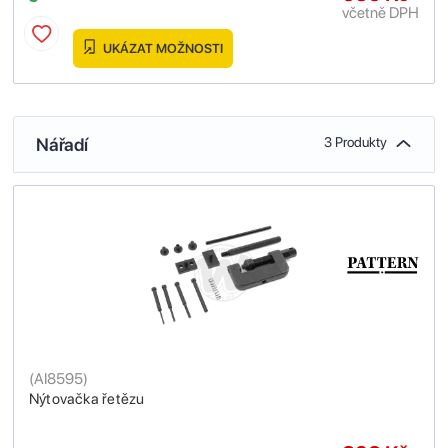
včetně DPH
UKÁZAT MOŽNOSTI
Nářadí
3 Produkty
(
AI8595
)
Nýtovačka řetězu