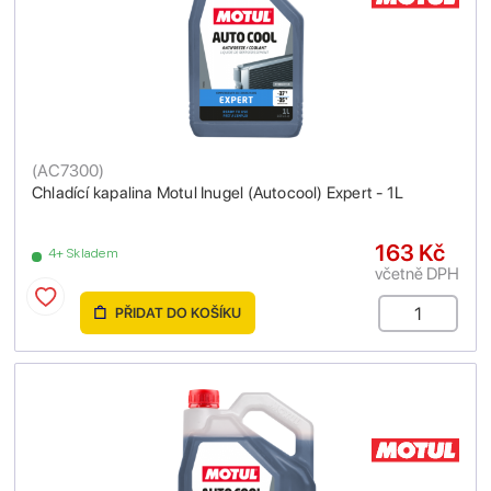
(
AC7300
)
Chladící kapalina Motul Inugel (Autocool) Expert - 1L
163 Kč
4+ Skladem
včetně DPH
PŘIDAT DO KOŠÍKU