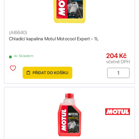
(
AI6640
)
Chladící kapalina Motul Motocool Expert - 1L
204 Kč
4+ Skladem
včetně DPH
PŘIDAT DO KOŠÍKU