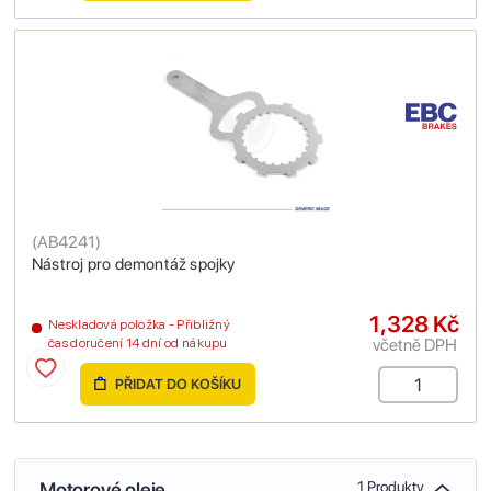
(
AB4241
)
Nástroj pro demontáž spojky
1,328 Kč
Neskladová položka - Přibližný
včetně DPH
čas doručení 14 dní od nákupu
PŘIDAT DO KOŠÍKU
Motorové oleje
1 Produkty