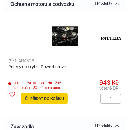
Ochrana motoru a podvozku
1 Produkty
(
SM-AB4526
)
Polepy na brýle - Powerbronze
943 Kč
Neskladová položka - Přibližný
včetně DPH
čas doručení 30 dní od nákupu
PŘIDAT DO KOŠÍKU
Zavazadla
1 Produkty