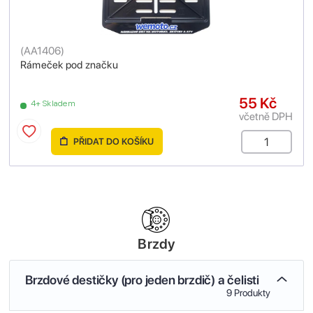
(
AA1406
)
Rámeček pod značku
55 Kč
4+ Skladem
včetně DPH
PŘIDAT DO KOŠÍKU
Brzdy
Brzdové destičky (pro jeden brzdič) a čelisti
9 Produkty