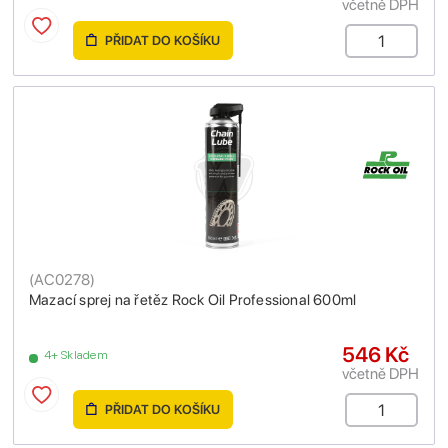
včetně DPH
PŘIDAT DO KOŠÍKU
(
AC0278
)
Mazací sprej na řetěz Rock Oil Professional 600ml
546 Kč
4+ Skladem
včetně DPH
PŘIDAT DO KOŠÍKU