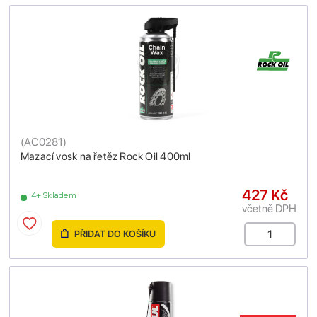
(
AC0281
)
Mazací vosk na řetěz Rock Oil 400ml
427 Kč
4+ Skladem
včetně DPH
PŘIDAT DO KOŠÍKU