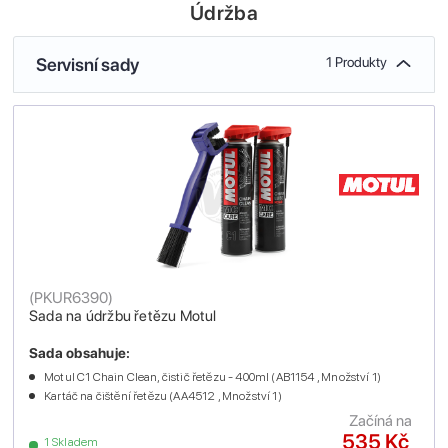
Údržba
Servisní sady
1 Produkty
(
PKUR6390
)
Sada na údržbu řetězu Motul
Sada obsahuje:
Motul C1 Chain Clean, čistič řetězu - 400ml (AB1154 , Množství 1)
Kartáč na čištění řetězu (AA4512 , Množství 1)
Začíná na
535 Kč
1 Skladem