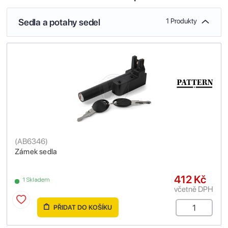
Sedla a potahy sedel
1 Produkty
(
AB6346
)
Zámek sedla
412 Kč
1 Skladem
včetně DPH
PŘIDAT DO KOŠÍKU