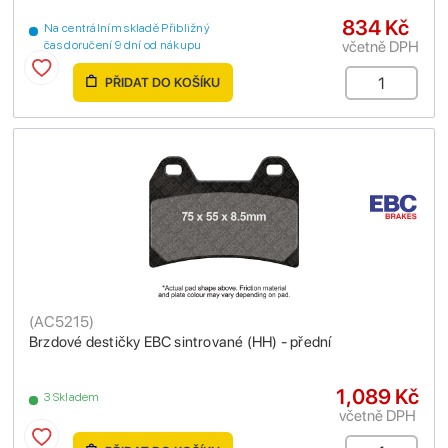
834 Kč
Na centrálním skladě Přibližný
včetně DPH
čas doručení 9 dní od nákupu
PŘIDAT DO KOŠÍKU
(
AC5215
)
Brzdové destičky EBC sintrované (HH) - přední
1,089 Kč
3 Skladem
včetně DPH