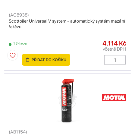
(
AC8938
)
Scottoiler Universal V system - automatický systém mazání
řetězu
4,114 Kč
1 Skladem
včetně DPH
PŘIDAT DO KOŠÍKU
(
AB1154
)