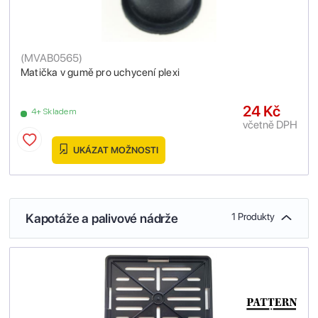
(
MVAB0565
)
Matička v gumě pro uchycení plexi
24 Kč
4+ Skladem
včetně DPH
UKÁZAT MOŽNOSTI
Kapotáže a palivové nádrže
1 Produkty