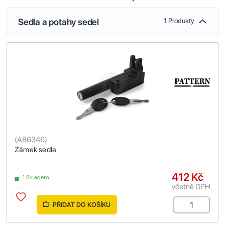
Sedla a potahy sedel
1 Produkty
(
AB6346
)
Zámek sedla
412 Kč
1 Skladem
včetně DPH
PŘIDAT DO KOŠÍKU