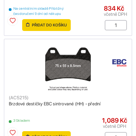
834 Kč
Na centrálním skladě Přibližný
včetně DPH
čas doručení 9 dní od nákupu
PŘIDAT DO KOŠÍKU
(
AC5215
)
Brzdové destičky EBC sintrované (HH) - přední
1,089 Kč
3 Skladem
včetně DPH