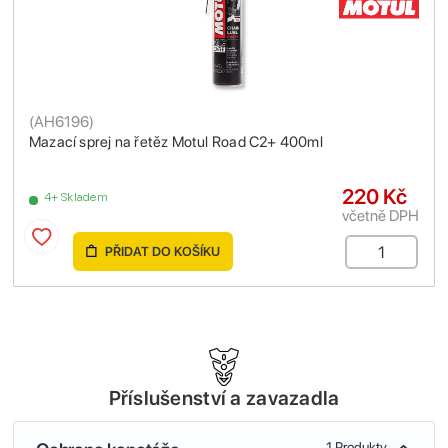
(
AH6196
)
Mazací sprej na řetěz Motul Road C2+ 400ml
220 Kč
4+ Skladem
včetně DPH
PŘIDAT DO KOŠÍKU
Příslušenství a zavazadla
1 Produkty