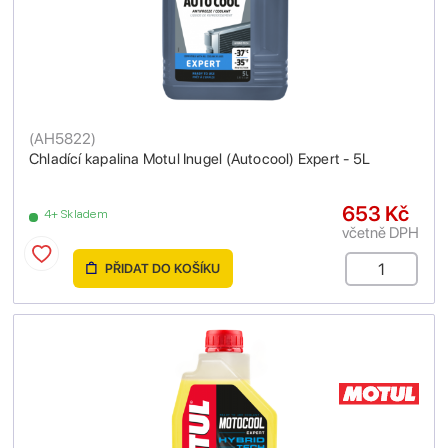
(
AH5822
)
Chladící kapalina Motul Inugel (Autocool) Expert - 5L
653 Kč
4+ Skladem
včetně DPH
PŘIDAT DO KOŠÍKU