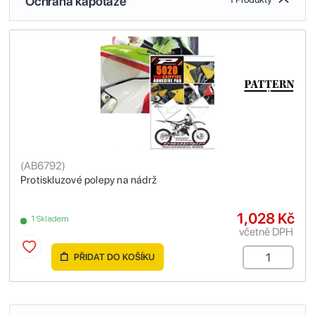
Ochrana kapotáže
(
AB6792
)
Protiskluzové polepy na nádrž
1,028 Kč
1 Skladem
včetně DPH
PŘIDAT DO KOŠÍKU