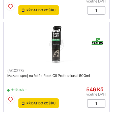
včetně DPH
PŘIDAT DO KOŠÍKU
(
AC0278
)
Mazací sprej na řetěz Rock Oil Professional 600ml
546 Kč
4+ Skladem
včetně DPH
PŘIDAT DO KOŠÍKU