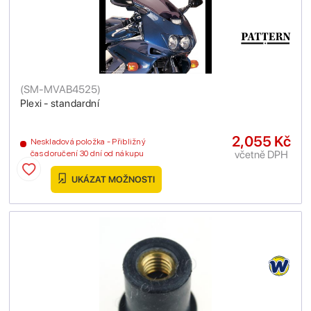
(
SM-MVAB4525
)
Plexi - standardní
2,055 Kč
Neskladová položka - Přibližný
včetně DPH
čas doručení 30 dní od nákupu
UKÁZAT MOŽNOSTI