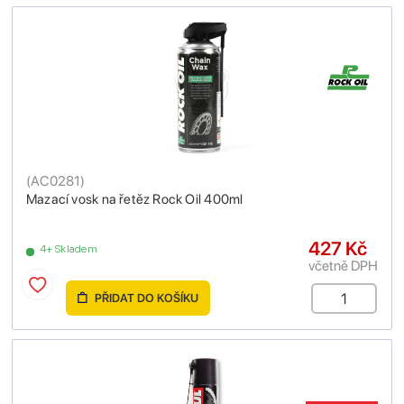
(
AC0281
)
Mazací vosk na řetěz Rock Oil 400ml
427 Kč
4+ Skladem
včetně DPH
PŘIDAT DO KOŠÍKU