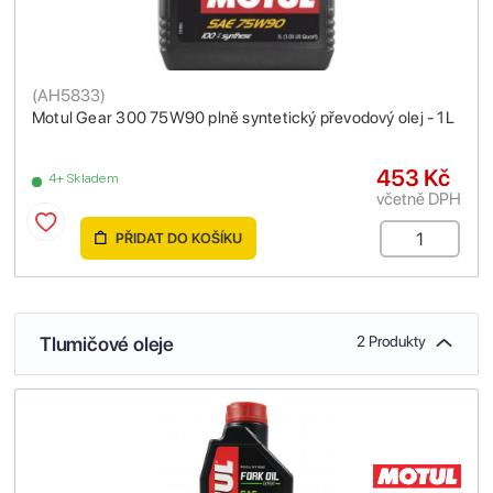
(
AH5833
)
Motul Gear 300 75W90 plně syntetický převodový olej - 1L
453 Kč
4+ Skladem
včetně DPH
PŘIDAT DO KOŠÍKU
Tlumičové oleje
2 Produkty