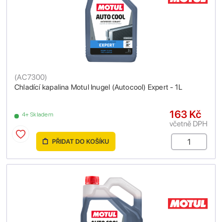
(
AC7300
)
Chladící kapalina Motul Inugel (Autocool) Expert - 1L
163 Kč
4+ Skladem
včetně DPH
PŘIDAT DO KOŠÍKU