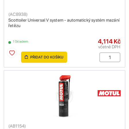
(
AC8938
)
Scottoiler Universal V system - automatický systém mazání
řetězu
4,114 Kč
1 Skladem
včetně DPH
PŘIDAT DO KOŠÍKU
(
AB1154
)