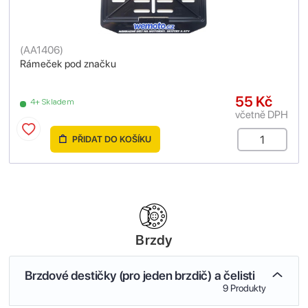
(
AA1406
)
Rámeček pod značku
55 Kč
4+ Skladem
včetně DPH
PŘIDAT DO KOŠÍKU
Brzdy
Brzdové destičky (pro jeden brzdič) a čelisti
9 Produkty