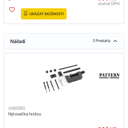
včetně DPH
UKÁZAT MOŽNOSTI
Nářadí
3 Produkty
(
AI8595
)
Nýtovačka řetězu