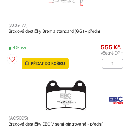
(
AC6477
)
Brzdové destičky Brenta standard (GG) - přední
555 Kč
4 Skladem
včetně DPH
PŘIDAT DO KOŠÍKU
(
AC5095
)
Brzdové destičky EBC V semi-sintrované - přední