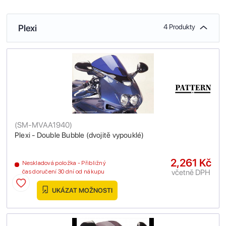
Plexi
4 Produkty
(
SM-MVAA1940
)
Plexi - Double Bubble (dvojitě vypouklé)
2,261 Kč
Neskladová položka - Přibližný
včetně DPH
čas doručení 30 dní od nákupu
UKÁZAT MOŽNOSTI