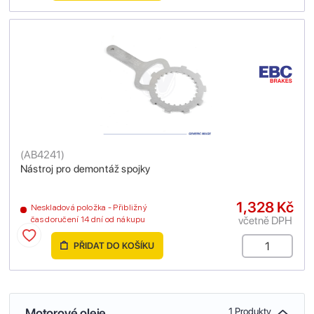
(
AB4241
)
Nástroj pro demontáž spojky
1,328 Kč
Neskladová položka - Přibližný
včetně DPH
čas doručení 14 dní od nákupu
PŘIDAT DO KOŠÍKU
Motorové oleje
1 Produkty