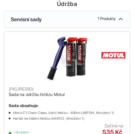
Údržba
Servisní sady
1 Produkty
(
PKUR6390
)
Sada na údržbu řetězu Motul
Sada obsahuje:
Motul C1 Chain Clean, čistič řetězu - 400ml (AB1154 , Množství 1)
Kartáč na čištění řetězu (AA4512 , Množství 1)
Začíná na
535 Kč
1 Skladem