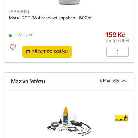
(
AA8993
)
Motul DOT 3&4 brzdová kapalina - 500ml
159 Kč
4+ Skladem
včetně DPH
PŘIDAT DO KOŠÍKU
Mazivo řetězu
6 Produkty