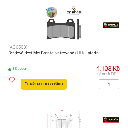
(
AC6503
)
Brzdové destičky Brenta sintrované (HH) - přední
1,103 Kč
3 Skladem
včetně DPH
PŘIDAT DO KOŠÍKU