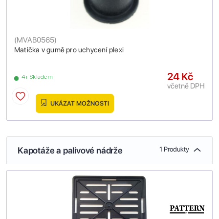
(
MVAB0565
)
Matička v gumě pro uchycení plexi
24 Kč
4+ Skladem
včetně DPH
UKÁZAT MOŽNOSTI
Kapotáže a palivové nádrže
1 Produkty