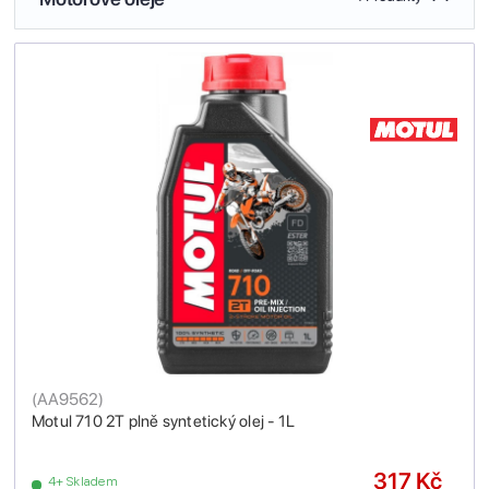
(
AA9562
)
Motul 710 2T plně syntetický olej - 1L
317 Kč
4+ Skladem