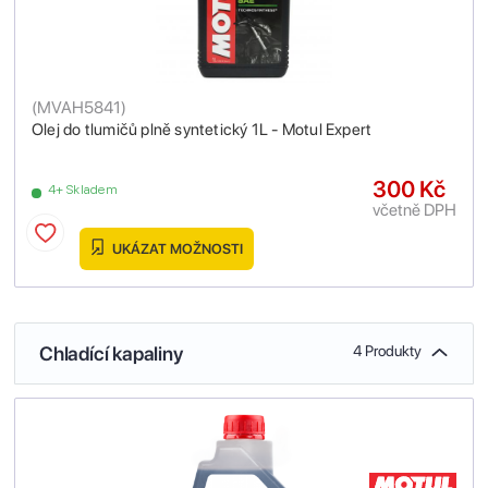
(
MVAH5841
)
Olej do tlumičů plně syntetický 1L - Motul Expert
300 Kč
4+ Skladem
včetně DPH
UKÁZAT MOŽNOSTI
Chladící kapaliny
4 Produkty