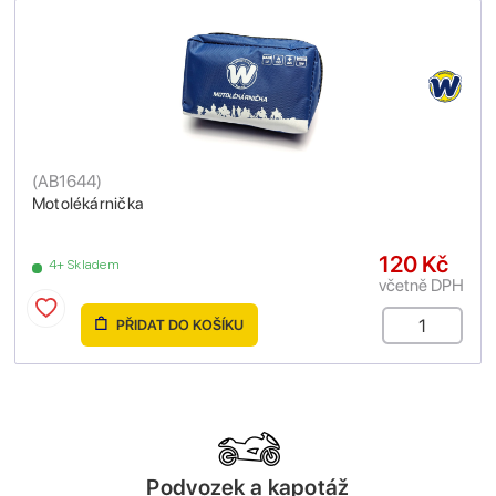
(
AB1644
)
Motolékárnička
120 Kč
4+ Skladem
včetně DPH
PŘIDAT DO KOŠÍKU
Podvozek a kapotáž