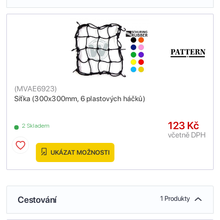
(
MVAE6923
)
Síťka (300x300mm, 6 plastových háčků)
123 Kč
2 Skladem
včetně DPH
UKÁZAT MOŽNOSTI
Cestování
1 Produkty