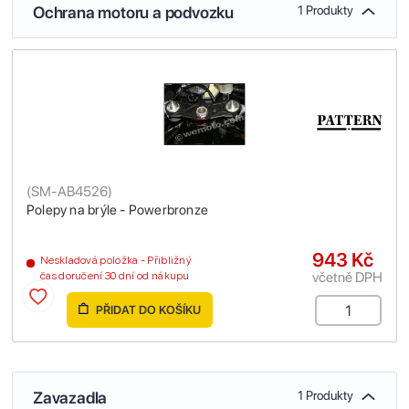
Ochrana motoru a podvozku
1 Produkty
(
SM-AB4526
)
Polepy na brýle - Powerbronze
943 Kč
Neskladová položka - Přibližný
včetně DPH
čas doručení 30 dní od nákupu
PŘIDAT DO KOŠÍKU
Zavazadla
1 Produkty