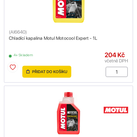
(
AI6640
)
Chladící kapalina Motul Motocool Expert - 1L
204 Kč
4+ Skladem
včetně DPH
PŘIDAT DO KOŠÍKU