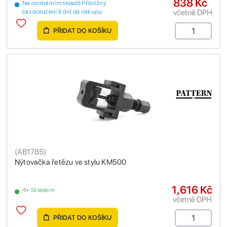
838 Kč
Na centrálním skladě Přibližný
včetně DPH
čas doručení 9 dní od nákupu
PŘIDAT DO KOŠÍKU
(
AB1785
)
Nýtovačka řetězu ve stylu KM500
1,616 Kč
4+ Skladem
včetně DPH
PŘIDAT DO KOŠÍKU