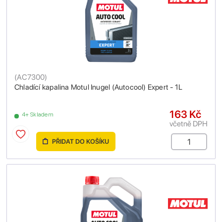
(
AC7300
)
Chladící kapalina Motul Inugel (Autocool) Expert - 1L
163 Kč
4+ Skladem
včetně DPH
PŘIDAT DO KOŠÍKU