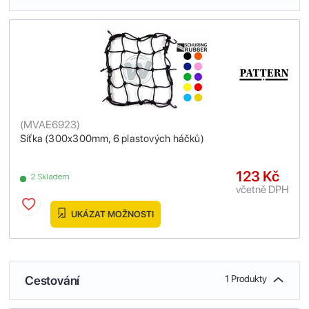
(
MVAE6923
)
Síťka (300x300mm, 6 plastových háčků)
123 Kč
2 Skladem
včetně DPH
UKÁZAT MOŽNOSTI
Cestování
1 Produkty