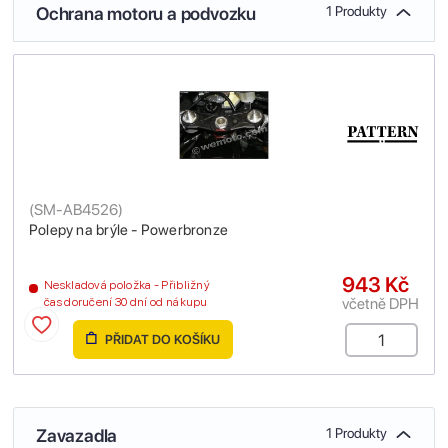
Ochrana motoru a podvozku
1 Produkty
(
SM-AB4526
)
Polepy na brýle - Powerbronze
943 Kč
Neskladová položka - Přibližný
včetně DPH
čas doručení 30 dní od nákupu
PŘIDAT DO KOŠÍKU
Zavazadla
1 Produkty