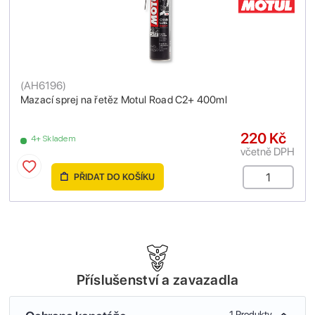
(
AH6196
)
Mazací sprej na řetěz Motul Road C2+ 400ml
220 Kč
4+ Skladem
včetně DPH
PŘIDAT DO KOŠÍKU
Příslušenství a zavazadla
1 Produkty