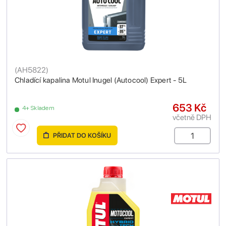
(
AH5822
)
Chladící kapalina Motul Inugel (Autocool) Expert - 5L
653 Kč
4+ Skladem
včetně DPH
PŘIDAT DO KOŠÍKU