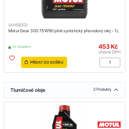
(
AH5833
)
Motul Gear 300 75W90 plně syntetický převodový olej - 1L
453 Kč
4+ Skladem
včetně DPH
PŘIDAT DO KOŠÍKU
Tlumičové oleje
2 Produkty