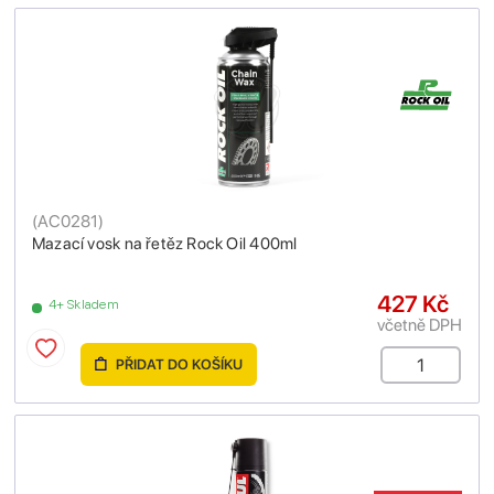
(
AC0281
)
Mazací vosk na řetěz Rock Oil 400ml
427 Kč
4+ Skladem
včetně DPH
PŘIDAT DO KOŠÍKU