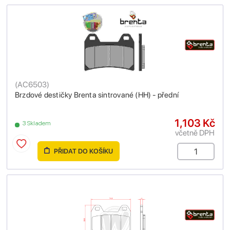
(
AC6503
)
Brzdové destičky Brenta sintrované (HH) - přední
1,103 Kč
3 Skladem
včetně DPH
PŘIDAT DO KOŠÍKU