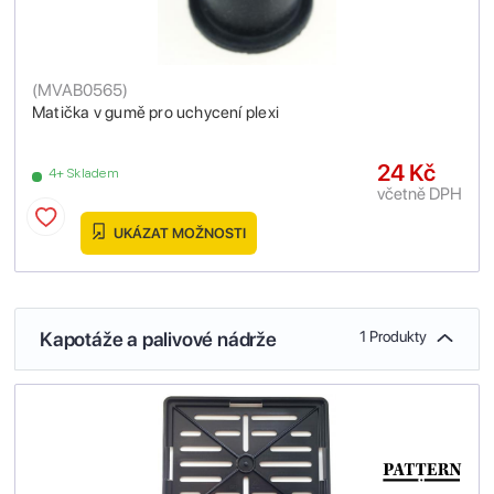
(
MVAB0565
)
Matička v gumě pro uchycení plexi
24 Kč
4+ Skladem
včetně DPH
UKÁZAT MOŽNOSTI
Kapotáže a palivové nádrže
1 Produkty