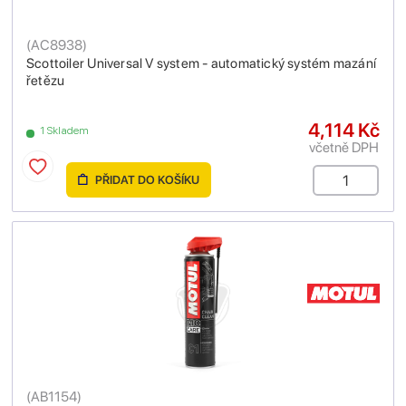
(
AC8938
)
Scottoiler Universal V system - automatický systém mazání
řetězu
4,114 Kč
1 Skladem
včetně DPH
PŘIDAT DO KOŠÍKU
(
AB1154
)