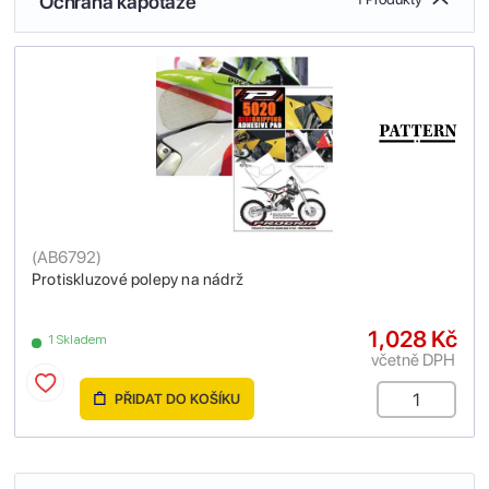
Ochrana kapotáže
(
AB6792
)
Protiskluzové polepy na nádrž
1,028 Kč
1 Skladem
včetně DPH
PŘIDAT DO KOŠÍKU