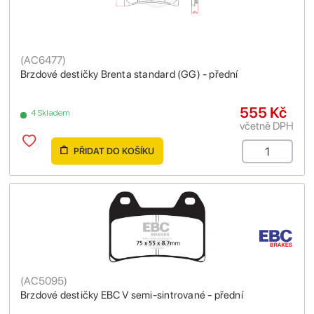
(
AC6477
)
Brzdové destičky Brenta standard (GG) - přední
555 Kč
4 Skladem
včetně DPH
PŘIDAT DO KOŠÍKU
(
AC5095
)
Brzdové destičky EBC V semi-sintrované - přední