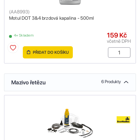
(
AA8993
)
Motul DOT 3&4 brzdová kapalina - 500ml
159 Kč
4+ Skladem
včetně DPH
PŘIDAT DO KOŠÍKU
Mazivo řetězu
6 Produkty