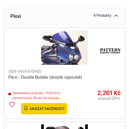
Plexi
4 Produkty
(
SM-MVAA1940
)
Plexi - Double Bubble (dvojitě vypouklé)
2,261 Kč
Neskladová položka - Přibližný
včetně DPH
čas doručení 30 dní od nákupu
UKÁZAT MOŽNOSTI