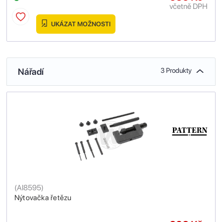
včetně DPH
UKÁZAT MOŽNOSTI
Nářadí
3 Produkty
(
AI8595
)
Nýtovačka řetězu