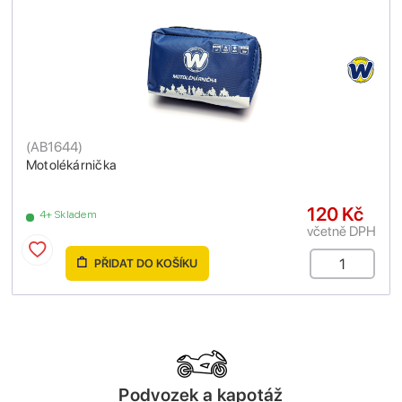
(
AB1644
)
Motolékárnička
120 Kč
4+ Skladem
včetně DPH
PŘIDAT DO KOŠÍKU
Podvozek a kapotáž