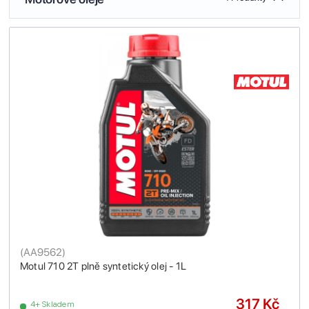
(
AA9562
)
Motul 710 2T plně syntetický olej - 1L
317 Kč
4+ Skladem