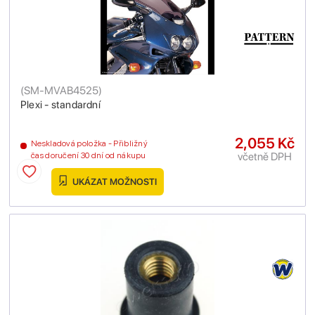
(
SM-MVAB4525
)
Plexi - standardní
2,055 Kč
Neskladová položka - Přibližný
včetně DPH
čas doručení 30 dní od nákupu
UKÁZAT MOŽNOSTI