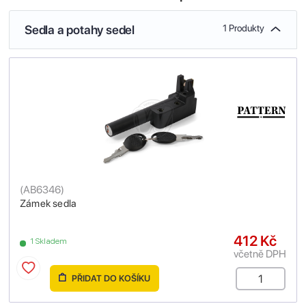
Sedla a potahy sedel
1 Produkty
(
AB6346
)
Zámek sedla
412 Kč
1 Skladem
včetně DPH
PŘIDAT DO KOŠÍKU