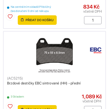
834 Kč
Na centrálním skladě Přibližný
včetně DPH
čas doručení 9 dní od nákupu
PŘIDAT DO KOŠÍKU
(
AC5215
)
Brzdové destičky EBC sintrované (HH) - přední
1,089 Kč
3 Skladem
včetně DPH