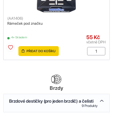
(
AA1406
)
Rámeček pod značku
55 Kč
4+ Skladem
včetně DPH
PŘIDAT DO KOŠÍKU
Brzdy
Brzdové destičky (pro jeden brzdič) a čelisti
9 Produkty