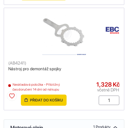
(
AB4241
)
Nástroj pro demontáž spojky
1,328 Kč
Neskladová položka - Přibližný
včetně DPH
čas doručení 14 dní od nákupu
PŘIDAT DO KOŠÍKU
Motorové oleje
1 Produkty