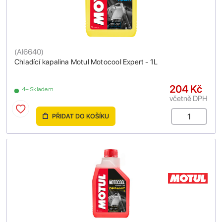
(
AI6640
)
Chladící kapalina Motul Motocool Expert - 1L
204 Kč
4+ Skladem
včetně DPH
PŘIDAT DO KOŠÍKU