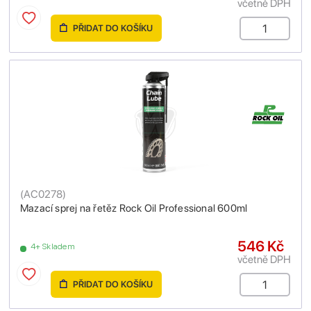
včetně DPH
PŘIDAT DO KOŠÍKU
(
AC0278
)
Mazací sprej na řetěz Rock Oil Professional 600ml
546 Kč
4+ Skladem
včetně DPH
PŘIDAT DO KOŠÍKU