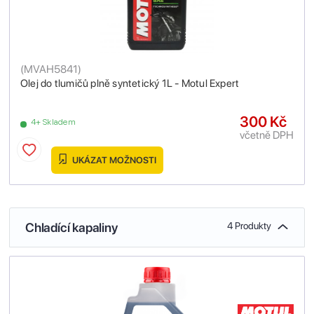
(
MVAH5841
)
Olej do tlumičů plně syntetický 1L - Motul Expert
300 Kč
4+ Skladem
včetně DPH
UKÁZAT MOŽNOSTI
Chladící kapaliny
4 Produkty