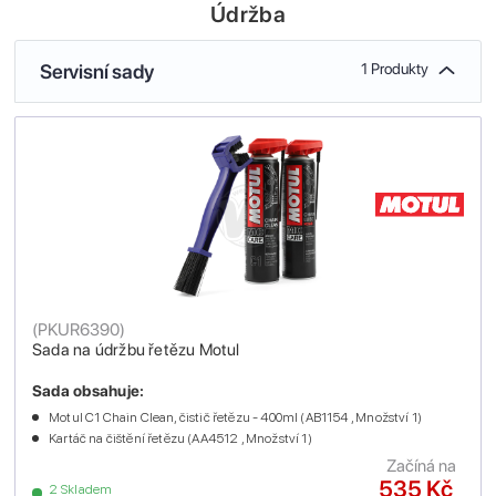
Údržba
Servisní sady
1 Produkty
(
PKUR6390
)
Sada na údržbu řetězu Motul
Sada obsahuje:
Motul C1 Chain Clean, čistič řetězu - 400ml (AB1154 , Množství 1)
Kartáč na čištění řetězu (AA4512 , Množství 1)
Začíná na
535 Kč
2 Skladem